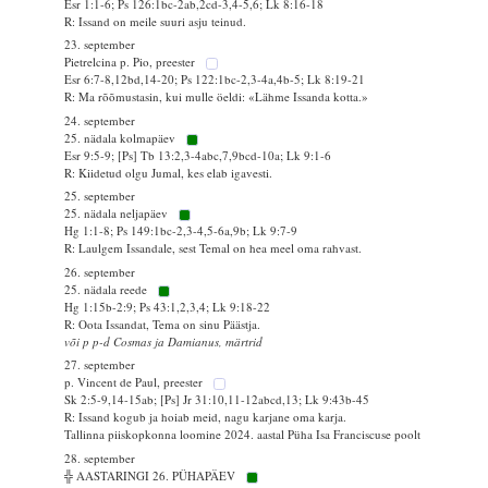
Esr 1:1-6; Ps 126:1bc-2ab,2cd-3,4-5,6; Lk 8:16-18
R: Issand on meile suuri asju teinud.
23. september
Pietrelcina p. Pio, preester
Esr 6:7-8,12bd,14-20; Ps 122:1bc-2,3-4a,4b-5; Lk 8:19-21
R: Ma rõõmustasin, kui mulle öeldi: «Lähme Issanda kotta.»
24. september
25. nädala kolmapäev
Esr 9:5-9; [Ps] Tb 13:2,3-4abc,7,9bcd-10a; Lk 9:1-6
R: Kiidetud olgu Jumal, kes elab igavesti.
25. september
25. nädala neljapäev
Hg 1:1-8; Ps 149:1bc-2,3-4,5-6a,9b; Lk 9:7-9
R: Laulgem Issandale, sest Temal on hea meel oma rahvast.
26. september
25. nädala reede
Hg 1:15b-2:9; Ps 43:1,2,3,4; Lk 9:18-22
R: Oota Issandat, Tema on sinu Päästja.
või p p-d Cosmas ja Damianus, märtrid
27. september
p. Vincent de Paul, preester
Sk 2:5-9,14-15ab; [Ps] Jr 31:10,11-12abcd,13; Lk 9:43b-45
R: Issand kogub ja hoiab meid, nagu karjane oma karja.
Tallinna piiskopkonna loomine 2024. aastal Püha Isa Franciscuse poolt
28. september
╬ AASTARINGI 26. PÜHAPÄEV