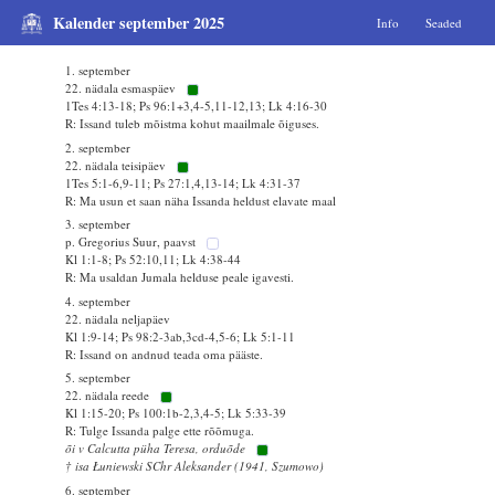
Kalender september 2025
Info
Seaded
1. september
22. nädala esmaspäev
1Tes 4:13-18; Ps 96:1+3,4-5,11-12,13; Lk 4:16-30
R: Issand tuleb mõistma kohut maailmale õiguses.
2. september
22. nädala teisipäev
1Tes 5:1-6,9-11; Ps 27:1,4,13-14; Lk 4:31-37
R: Ma usun et saan näha Issanda heldust elavate maal
3. september
p. Gregorius Suur, paavst
Kl 1:1-8; Ps 52:10,11; Lk 4:38-44
R: Ma usaldan Jumala helduse peale igavesti.
4. september
22. nädala neljapäev
Kl 1:9-14; Ps 98:2-3ab,3cd-4,5-6; Lk 5:1-11
R: Issand on andnud teada oma pääste.
5. september
22. nädala reede
Kl 1:15-20; Ps 100:1b-2,3,4-5; Lk 5:33-39
R: Tulge Issanda palge ette rõõmuga.
õi v Calcutta püha Teresa, orduõde
† isa Łuniewski SChr Aleksander (1941, Szumowo)
6. september