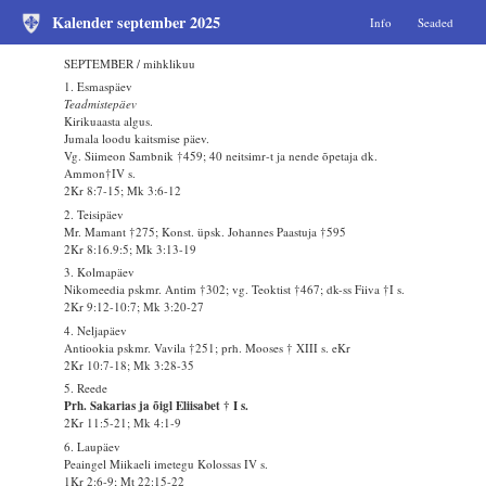
Kalender september 2025
Info
Seaded
SEPTEMBER / mihklikuu
1. Esmaspäev
Teadmistepäev
Kirikuaasta algus.
Jumala loodu kaitsmise päev.
Vg. Siimeon Sambnik †459; 40 neitsimr-t ja nende õpetaja dk.
Ammon†IV s.
2Kr 8:7-15; Mk 3:6-12
2. Teisipäev
Mr. Mamant †275; Konst. üpsk. Johannes Paastuja †595
2Kr 8:16.9:5; Mk 3:13-19
3. Kolmapäev
Nikomeedia pskmr. Antim †302; vg. Teoktist †467; dk-ss Fiiva †I s.
2Kr 9:12-10:7; Mk 3:20-27
4. Neljapäev
Antiookia pskmr. Vavila †251; prh. Mooses † XIII s. eKr
2Kr 10:7-18; Mk 3:28-35
5. Reede
Prh. Sakarias ja õigl Eliisabet † I s.
2Kr 11:5-21; Mk 4:1-9
6. Laupäev
Peaingel Miikaeli imetegu Kolossas IV s.
1Kr 2:6-9; Mt 22:15-22