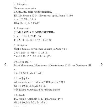
7. Pühapäev
Vanavanemate päev
13. pp., pp. enne ristiülendamisp.
EP. Mr. Sooson †304; Novgorodi üpsk. Joann †1186
4. v. HE Mk 16:1-8
Gl 6:11-18; Jh 3:13-17
8. Esmaspäev
JUMALAEMA SÜNDIMISE PÜHA
2. v. HE Lk 1:39-49, 56
Fl 2:5-11; Lk 10:38-42, 11:27-30
9. Teisipäev
Õigl-d Jumala-esivanemad Joakim ja Anna † I s.
2Kr 12:10-19; Mk 4:10-23 (E)
2Kr 12:20-13:2; Mk 4:24-34 (T)
10. Kolmapäev
Mr-d Minodoora, Mitrodoora ja Nimfodoora †310; mr. Varipsava †II
s.
2Kr 13:3-13; Mk 4:35-41
11. Neljapäev
Aleksandria vg. Teodoora † 480; mr. Iia †363
Gl 1:1-10,20-2:5; Mk 5:1-20
Vkj. Ristija Johannese pea maharaiumine
12. Reede
PL. Pskmr. Autonom †313; mr. Julian †IV s.
Gl 2:6-10; Mk 5:22-24,35-6:1