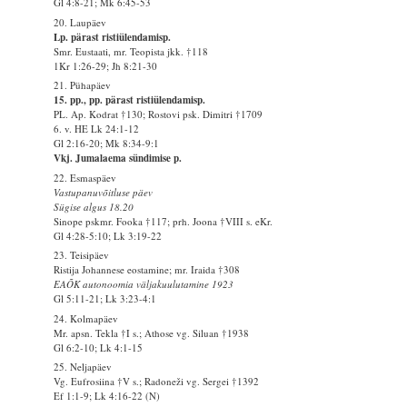
Gl 4:8-21; Mk 6:45-53
20. Laupäev
Lp. pärast ristiülendamisp.
Smr. Eustaati, mr. Teopista jkk. †118
1Kr 1:26-29; Jh 8:21-30
21. Pühapäev
15. pp., pp. pärast ristiülendamisp.
PL. Ap. Kodrat †130; Rostovi psk. Dimitri †1709
6. v. HE Lk 24:1-12
Gl 2:16-20; Mk 8:34-9:1
Vkj. Jumalaema sündimise p.
22. Esmaspäev
Vastupanuvõitluse päev
Sügise algus 18.20
Sinope pskmr. Fooka †117; prh. Joona †VIII s. eKr.
Gl 4:28-5:10; Lk 3:19-22
23. Teisipäev
Ristija Johannese eostamine; mr. Iraida †308
EAÕK autonoomia väljakuulutamine 1923
Gl 5:11-21; Lk 3:23-4:1
24. Kolmapäev
Mr. apsn. Tekla †I s.; Athose vg. Siluan †1938
Gl 6:2-10; Lk 4:1-15
25. Neljapäev
Vg. Eufrosiina †V s.; Radoneži vg. Sergei †1392
Ef 1:1-9; Lk 4:16-22 (N)