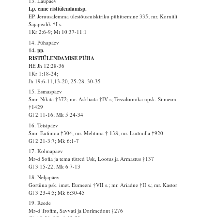
13. Laupäev
Lp. enne ristiülendamisp.
EP. Jeruusalemma ülestõusmiskiriku pühitsemine 335; mr. Korniili
Sajapealik †I s.
1Kr 2:6-9; Mt 10:37-11:1
14. Pühapäev
14. pp.
RISTIÜLENDAMISE PÜHA
HE Jh 12:28-36
1Kr 1:18-24;
Jh 19:6-11,13-20, 25-28, 30-35
15. Esmaspäev
Smr. Nikita †372; mr. Askliada †IV s; Tessaloonika üpsk. Siimeon
†1429
Gl 2:11-16; Mk 5:24-34
16. Teisipäev
Smr. Eufiimia †304; mr. Melitiina † 138; mr. Ludmilla †920
Gl 2:21-3:7; Mk 6:1-7
17. Kolmapäev
Mr-d Sofia ja tema tütred Usk, Lootus ja Armastus †137
Gl 3:15-22; Mk 6:7-13
18. Neljapäev
Gortüna psk. imet. Eumeeni †VII s.; mr. Ariadne †II s.; mr. Kastor
Gl 3:23-4:5; Mk 6:30-45
19. Reede
Mr-d Trofim, Savvati ja Dorimedont †276