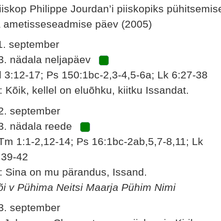
iiskop Philippe Jourdan’i piiskopiks pühitsemis
a ametisseseadmise päev (2005)
1. september
3. nädala neljapäev
l 3:12-17; Ps 150:1bc-2,3-4,5-6a; Lk 6:27-38
: Kõik, kellel on eluõhku, kiitku Issandat.
2. september
3. nädala reede
Tm 1:1-2,12-14; Ps 16:1bc-2ab,5,7-8,11; Lk
:39-42
: Sina on mu pärandus, Issand.
õi v Pühima Neitsi Maarja Pühim Nimi
3. september