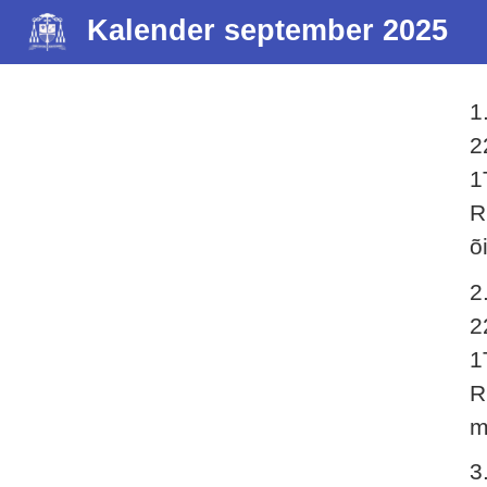
Kalender september 2025
1
2
1
R
õ
2
2
1
R
m
3