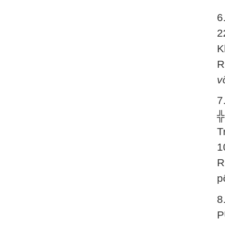
6
2
K
R
v
7
╬
T
1
R
p
8
P