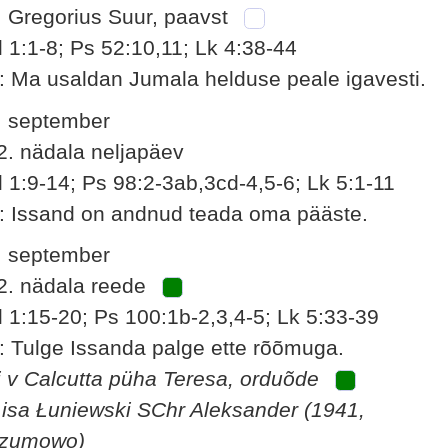
. Gregorius Suur, paavst
l 1:1-8; Ps 52:10,11; Lk 4:38-44
: Ma usaldan Jumala helduse peale igavesti.
. september
2. nädala neljapäev
l 1:9-14; Ps 98:2-3ab,3cd-4,5-6; Lk 5:1-11
: Issand on andnud teada oma pääste.
. september
2. nädala reede
l 1:15-20; Ps 100:1b-2,3,4-5; Lk 5:33-39
: Tulge Issanda palge ette rõõmuga.
i v Calcutta püha Teresa, orduõde
 isa Łuniewski SChr Aleksander (1941,
zumowo)