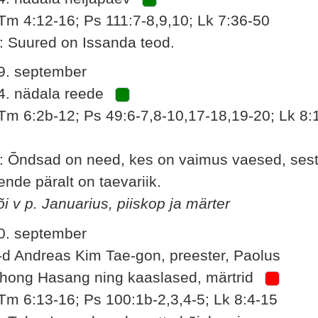
Tm 4:12-16; Ps 111:7-8,9,10; Lk 7:36-50
: Suured on Issanda teod.
9. september
4. nädala reede
Tm 6:2b-12; Ps 49:6-7,8-10,17-18,19-20; Lk 8:
: Õndsad on need, kes on vaimus vaesed, ses
ende päralt on taevariik.
õi v p. Januarius, piiskop ja märter
0. september
-d Andreas Kim Tae-gon, preester, Paolus
hong Hasang ning kaaslased, märtrid
Tm 6:13-16; Ps 100:1b-2,3,4-5; Lk 8:4-15