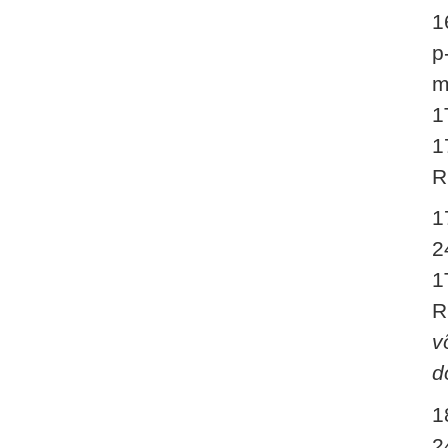
1
p
m
1
1
R
1
2
1
R
v
d
1
2