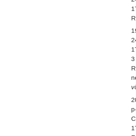
1
R
1
2
1
3
R
n
v
2
p
C
1