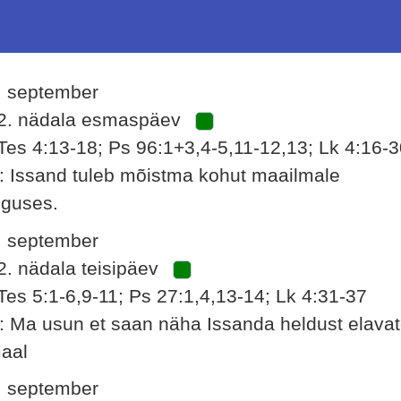
. september
2. nädala esmaspäev
Tes 4:13-18; Ps 96:1+3,4-5,11-12,13; Lk 4:16-
: Issand tuleb mõistma kohut maailmale
iguses.
. september
2. nädala teisipäev
Tes 5:1-6,9-11; Ps 27:1,4,13-14; Lk 4:31-37
: Ma usun et saan näha Issanda heldust elava
aal
. september