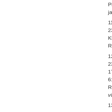
P
j
1
2
K
R
1
2
1
6
R
v
1