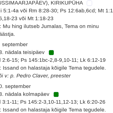
USSIMAARJAPÄEV), KIRIKUPÜHA
i 5:1-4a või Rm 8:28-30; Ps 12:6ab,6cd; Mt 1:1
6,18-23 või Mt 1:18-23
: Mu hing ilutseb Jumalas, Tema on minu
äästja.
. september
3. nädala teisipäev
l 2:6-15; Ps 145:1bc-2,8-9,10-11; Lk 6:12-19
: Issand on halastaja kõigile Tema tegudele.
õi v: p. Pedro Claver, preester
0. september
3. nädala kolmapäev
l 3:1-11; Ps 145:2-3,10-11,12-13; Lk 6:20-26
: Issand on halastaja kõigile Tema tegudele.