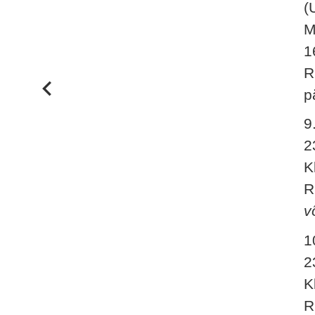
(
M
1
R
p
9
2
K
R
v
1
2
K
R