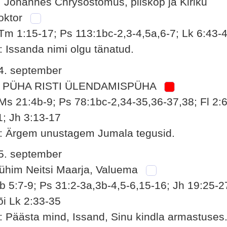
. Johannes Chrysostomus, piiskop ja Kiriku
oktor
Tm 1:15-17; Ps 113:1bc-2,3-4,5a,6-7; Lk 6:43-
: Issanda nimi olgu tänatud.
4. september
 PÜHA RISTI ÜLENDAMISPÜHA
Ms 21:4b-9; Ps 78:1bc-2,34-35,36-37,38; Fl 2:6
1; Jh 3:13-17
: Ärgem unustagem Jumala tegusid.
5. september
ühim Neitsi Maarja, Valuema
b 5:7-9; Ps 31:2-3a,3b-4,5-6,15-16; Jh 19:25-2
õi Lk 2:33-35
: Päästa mind, Issand, Sinu kindla armastuses