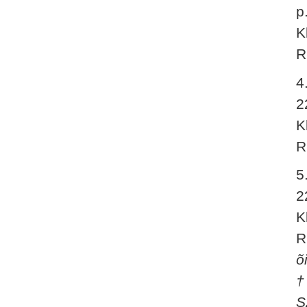
p
K
R
4
2
K
R
5
2
K
R
õ
†
S