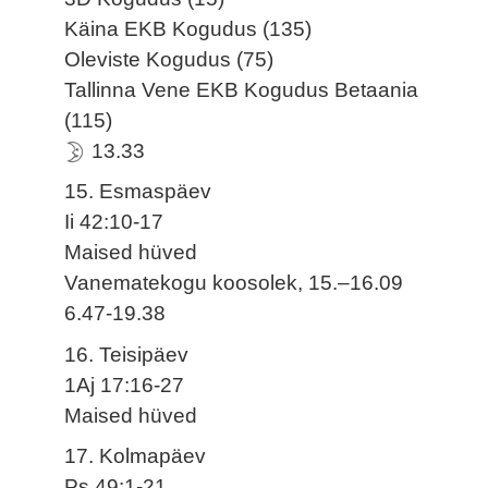
Käina EKB Kogudus (135)
Oleviste Kogudus (75)
Tallinna Vene EKB Kogudus Betaania
(115)
13.33
15. Esmaspäev
Ii 42:10-17
Maised hüved
Vanematekogu koosolek, 15.–16.09
6.47-19.38
16. Teisipäev
1Aj 17:16-27
Maised hüved
17. Kolmapäev
Ps 49:1-21