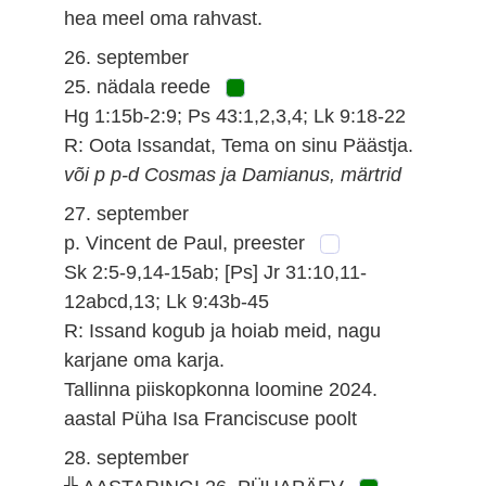
hea meel oma rahvast.
26. september
25. nädala reede
Hg 1:15b-2:9; Ps 43:1,2,3,4; Lk 9:18-22
R: Oota Issandat, Tema on sinu Päästja.
või p p-d Cosmas ja Damianus, märtrid
27. september
p. Vincent de Paul, preester
Sk 2:5-9,14-15ab; [Ps] Jr 31:10,11-
12abcd,13; Lk 9:43b-45
R: Issand kogub ja hoiab meid, nagu
karjane oma karja.
Tallinna piiskopkonna loomine 2024.
aastal Püha Isa Franciscuse poolt
28. september