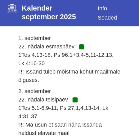
Kalender
Info
september 2025
Seaded
1. september
22. nädala esmaspäev
1Tes 4:13-18; Ps 96:1+3,4-5,11-12,13;
Lk 4:16-30
R: Issand tuleb mõistma kohut maailmale
õiguses.
2. september
22. nädala teisipäev
1Tes 5:1-6,9-11; Ps 27:1,4,13-14; Lk
4:31-37
R: Ma usun et saan näha Issanda
heldust elavate maal