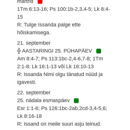
märtrid
1Tm 6:13-16; Ps 100:1b-2,3,4-5; Lk 8:4-
15
R: Tulge Issanda palge ette
hõiskamisega.
21. september
╬ AASTARINGI 25. PÜHAPÄEV
Am 8:4-7; Ps 113:1bc-2,4-6,7-8; 1Tm
2:1-8; Lk 16:1-13 või Lk 16:10-13
R: Issanda Nimi olgu tänatud nüüd ja
igavesti.
22. september
25. nädala esmaspäev
Esr 1:1-6; Ps 126:1bc-2ab,2cd-3,4-5,6;
Lk 8:16-18
R: Issand on meile suuri asju teinud.