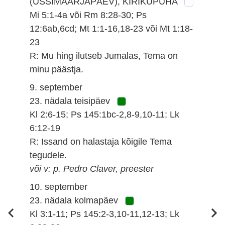
(USSIMAARJAPÄEV), KIRIKUPÜHA
Mi 5:1-4a või Rm 8:28-30; Ps
12:6ab,6cd; Mt 1:1-16,18-23 või Mt 1:18-
23
R: Mu hing ilutseb Jumalas, Tema on
minu päästja.
9. september
23. nädala teisipäev
Kl 2:6-15; Ps 145:1bc-2,8-9,10-11; Lk
6:12-19
R: Issand on halastaja kõigile Tema
tegudele.
või v: p. Pedro Claver, preester
10. september
23. nädala kolmapäev
Kl 3:1-11; Ps 145:2-3,10-11,12-13; Lk