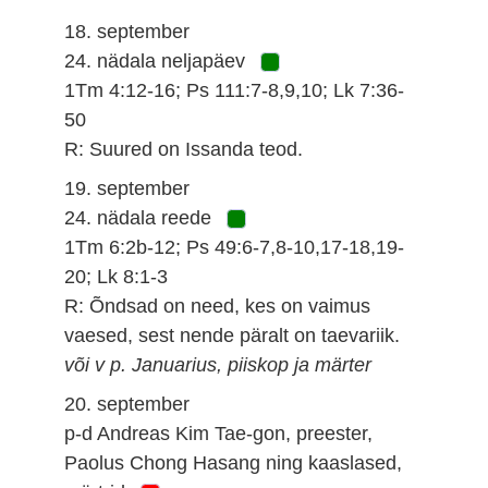
18. september
24. nädala neljapäev
1Tm 4:12-16; Ps 111:7-8,9,10; Lk 7:36-
50
R: Suured on Issanda teod.
19. september
24. nädala reede
1Tm 6:2b-12; Ps 49:6-7,8-10,17-18,19-
20; Lk 8:1-3
R: Õndsad on need, kes on vaimus
vaesed, sest nende päralt on taevariik.
või v p. Januarius, piiskop ja märter
20. september
p-d Andreas Kim Tae-gon, preester,
Paolus Chong Hasang ning kaaslased,