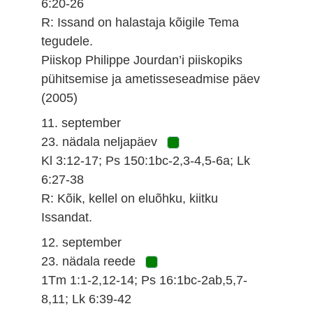
6:20-26
R: Issand on halastaja kõigile Tema
tegudele.
Piiskop Philippe Jourdan’i piiskopiks
pühitsemise ja ametisseseadmise päev
(2005)
11. september
23. nädala neljapäev
Kl 3:12-17; Ps 150:1bc-2,3-4,5-6a; Lk
6:27-38
R: Kõik, kellel on eluõhku, kiitku
Issandat.
12. september
23. nädala reede
1Tm 1:1-2,12-14; Ps 16:1bc-2ab,5,7-
8,11; Lk 6:39-42