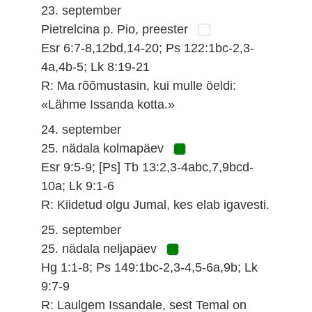
23. september
Pietrelcina p. Pio, preester
Esr 6:7-8,12bd,14-20; Ps 122:1bc-2,3-
4a,4b-5; Lk 8:19-21
R: Ma rõõmustasin, kui mulle öeldi:
«Lähme Issanda kotta.»
24. september
25. nädala kolmapäev
Esr 9:5-9; [Ps] Tb 13:2,3-4abc,7,9bcd-
10a; Lk 9:1-6
R: Kiidetud olgu Jumal, kes elab igavesti.
25. september
25. nädala neljapäev
Hg 1:1-8; Ps 149:1bc-2,3-4,5-6a,9b; Lk
9:7-9
R: Laulgem Issandale, sest Temal on