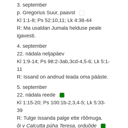
3. september
p. Gregorius Suur, paavst
Kl 1:1-8; Ps 52:10,11; Lk 4:38-44
R: Ma usaldan Jumala helduse peale
igavesti.
4. september
22. nädala neljapäev
Kl 1:9-14; Ps 98:2-3ab,3cd-4,5-6; Lk 5:1-
11
R: Issand on andnud teada oma pääste.
5. september
22. nädala reede
Kl 1:15-20; Ps 100:1b-2,3,4-5; Lk 5:33-
39
R: Tulge Issanda palge ette rõõmuga.
õi v Calcutta püha Teresa, orduõde