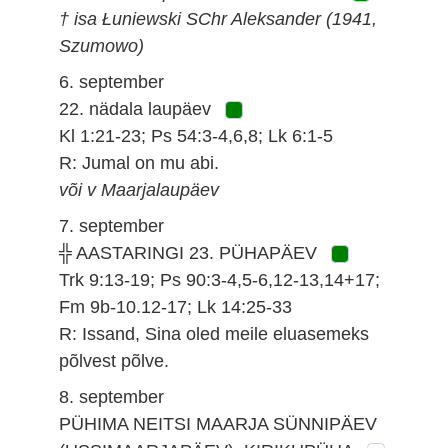
† isa Łuniewski SChr Aleksander (1941,
Szumowo)
6. september
22. nädala laupäev
Kl 1:21-23; Ps 54:3-4,6,8; Lk 6:1-5
R: Jumal on mu abi.
või v Maarjalaupäev
7. september
╬ AASTARINGI 23. PÜHAPÄEV
Trk 9:13-19; Ps 90:3-4,5-6,12-13,14+17;
Fm 9b-10.12-17; Lk 14:25-33
R: Issand, Sina oled meile eluasemeks
põlvest põlve.
8. september
PÜHIMA NEITSI MAARJA SÜNNIPÄEV