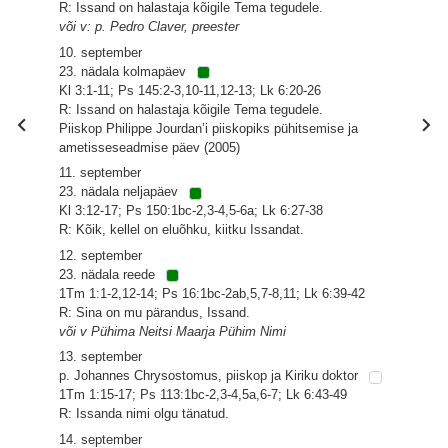
R: Issand on halastaja kõigile Tema tegudele.
või v: p. Pedro Claver, preester
10. september
23. nädala kolmapäev
Kl 3:1-11; Ps 145:2-3,10-11,12-13; Lk 6:20-26
R: Issand on halastaja kõigile Tema tegudele.
Piiskop Philippe Jourdan’i piiskopiks pühitsemise ja
ametisseseadmise päev (2005)
11. september
23. nädala neljapäev
Kl 3:12-17; Ps 150:1bc-2,3-4,5-6a; Lk 6:27-38
R: Kõik, kellel on eluõhku, kiitku Issandat.
12. september
23. nädala reede
1Tm 1:1-2,12-14; Ps 16:1bc-2ab,5,7-8,11; Lk 6:39-42
R: Sina on mu pärandus, Issand.
või v Pühima Neitsi Maarja Pühim Nimi
13. september
p. Johannes Chrysostomus, piiskop ja Kiriku doktor
1Tm 1:15-17; Ps 113:1bc-2,3-4,5a,6-7; Lk 6:43-49
R: Issanda nimi olgu tänatud.
14. september