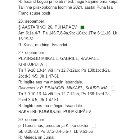
R: Issand kogub ja hoiab meid, nagu karjane oma karja.
Tallinna piiskopkonna loomine 2024. aastal Püha Isa
Franciscuse poolt
28. september
╬ AASTARINGI 26. PÜHAPÄEV
Am 6:1a,4-7; Ps 146:7,8-9a,9bc-10ab; 1Tm 6:11-16; Lk
16:19-31
R: Kiida, mu hing, Issandat.
29. september
PEAINGLID MIIKAEL, GABRIEL, RAAFAEL,
KIRIKUPÜHA
Tn 7:9-10,13-14 või Ilm 12,7-12ab; Ps 138:1bcd-2a,
2bcd-3,4-5; Jh 1:47-51
R: Inglite ees ma mängin Issandale.
Rakveres v P. PEAINGEL MIIKAEL, SUURPÜHA
Tn 7:9-10,13-14 või Ilm 12,7-12ab; Ps 138:1bcd-2a,
2bcd-3,4-5; Jh 1:47-51
R: Inglite ees ma mängin Issandale.
RAKVERE KOGUDUSE PÜHAKUPÄEV
30. september
p. Hieronimus, preester ja Kiriku doktor
Sk 8:20-23; Ps 87:2-3,4-5,6-7; Lk 9:51-56
R: Meiega on Jumal.