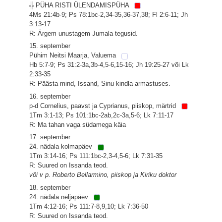
╬ PÜHA RISTI ÜLENDAMISPÜHA
4Ms 21:4b-9; Ps 78:1bc-2,34-35,36-37,38; Fl 2:6-11; Jh
3:13-17
R: Ärgem unustagem Jumala tegusid.
15. september
Pühim Neitsi Maarja, Valuema
Hb 5:7-9; Ps 31:2-3a,3b-4,5-6,15-16; Jh 19:25-27 või Lk
2:33-35
R: Päästa mind, Issand, Sinu kindla armastuses.
16. september
p-d Cornelius, paavst ja Cyprianus, piiskop, märtrid
1Tm 3:1-13; Ps 101:1bc-2ab,2c-3a,5-6; Lk 7:11-17
R: Ma tahan vaga südamega käia
17. september
24. nädala kolmapäev
1Tm 3:14-16; Ps 111:1bc-2,3-4,5-6; Lk 7:31-35
R: Suured on Issanda teod.
või v p. Roberto Bellarmino, piiskop ja Kiriku doktor
18. september
24. nädala neljapäev
1Tm 4:12-16; Ps 111:7-8,9,10; Lk 7:36-50
R: Suured on Issanda teod.