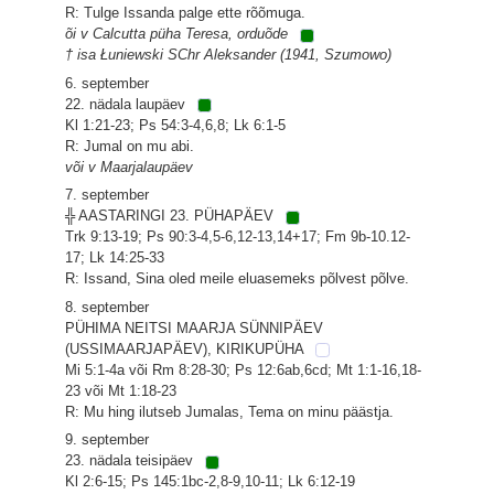
R: Tulge Issanda palge ette rõõmuga.
õi v Calcutta püha Teresa, orduõde
† isa Łuniewski SChr Aleksander (1941, Szumowo)
6. september
22. nädala laupäev
Kl 1:21-23; Ps 54:3-4,6,8; Lk 6:1-5
R: Jumal on mu abi.
või v Maarjalaupäev
7. september
╬ AASTARINGI 23. PÜHAPÄEV
Trk 9:13-19; Ps 90:3-4,5-6,12-13,14+17; Fm 9b-10.12-
17; Lk 14:25-33
R: Issand, Sina oled meile eluasemeks põlvest põlve.
8. september
PÜHIMA NEITSI MAARJA SÜNNIPÄEV
(USSIMAARJAPÄEV), KIRIKUPÜHA
Mi 5:1-4a või Rm 8:28-30; Ps 12:6ab,6cd; Mt 1:1-16,18-
23 või Mt 1:18-23
R: Mu hing ilutseb Jumalas, Tema on minu päästja.
9. september
23. nädala teisipäev
Kl 2:6-15; Ps 145:1bc-2,8-9,10-11; Lk 6:12-19