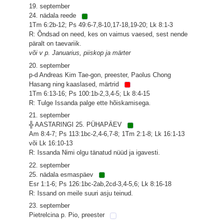
19. september
24. nädala reede
1Tm 6:2b-12; Ps 49:6-7,8-10,17-18,19-20; Lk 8:1-3
R: Õndsad on need, kes on vaimus vaesed, sest nende
päralt on taevariik.
või v p. Januarius, piiskop ja märter
20. september
p-d Andreas Kim Tae-gon, preester, Paolus Chong
Hasang ning kaaslased, märtrid
1Tm 6:13-16; Ps 100:1b-2,3,4-5; Lk 8:4-15
R: Tulge Issanda palge ette hõiskamisega.
21. september
╬ AASTARINGI 25. PÜHAPÄEV
Am 8:4-7; Ps 113:1bc-2,4-6,7-8; 1Tm 2:1-8; Lk 16:1-13
või Lk 16:10-13
R: Issanda Nimi olgu tänatud nüüd ja igavesti.
22. september
25. nädala esmaspäev
Esr 1:1-6; Ps 126:1bc-2ab,2cd-3,4-5,6; Lk 8:16-18
R: Issand on meile suuri asju teinud.
23. september
Pietrelcina p. Pio, preester