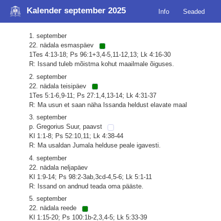
Kalender september 2025
Info
Seaded
1. september
22. nädala esmaspäev
1Tes 4:13-18; Ps 96:1+3,4-5,11-12,13; Lk 4:16-30
R: Issand tuleb mõistma kohut maailmale õiguses.
2. september
22. nädala teisipäev
1Tes 5:1-6,9-11; Ps 27:1,4,13-14; Lk 4:31-37
R: Ma usun et saan näha Issanda heldust elavate maal
3. september
p. Gregorius Suur, paavst
Kl 1:1-8; Ps 52:10,11; Lk 4:38-44
R: Ma usaldan Jumala helduse peale igavesti.
4. september
22. nädala neljapäev
Kl 1:9-14; Ps 98:2-3ab,3cd-4,5-6; Lk 5:1-11
R: Issand on andnud teada oma pääste.
5. september
22. nädala reede
Kl 1:15-20; Ps 100:1b-2,3,4-5; Lk 5:33-39