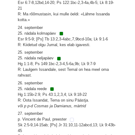
Esr 6:7-8,12bd,14-20; Ps 122:1bc-2,3-4a,4b-5; Lk 8:19-
21
R: Ma rõõmustasin, kui mulle öeldi: «Lähme Issanda
kotta.»
24. september
25. nädala kolmapäev
Esr 9:5-9; [Ps] Tb 13:2,3-4abc,7,9bcd-10a; Lk 9:1-6
R: Kiidetud olgu Jumal, kes elab igavesti.
25. september
25. nädala neljapäev
Hg 1:1-8; Ps 149:1bc-2,3-4,5-6a,9b; Lk 9:7-9
R: Laulgem Issandale, sest Temal on hea meel oma
rahvast.
26. september
25. nädala reede
Hg 1:15b-2:9; Ps 43:1,2,3,4; Lk 9:18-22
R: Oota Issandat, Tema on sinu Päästja.
või p p-d Cosmas ja Damianus, märtrid
27. september
p. Vincent de Paul, preester
Sk 2:5-9,14-15ab; [Ps] Jr 31:10,11-12abcd,13; Lk 9:43b-
45