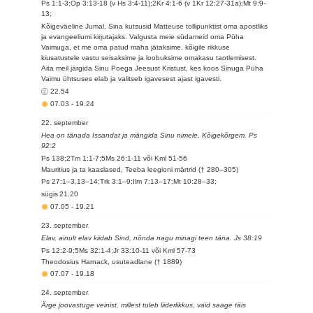
Ps 1:1-3;Õp 3:13-18 (v Hs 3:4-11);2Kr 4:1-6 (v 1Kr 12:27-31a);Mt 9:9-
13;
Kõigeväeline Jumal, Sina kutsusid Matteuse tollipunktist oma apostliks
ja evangeeliumi kirjutajaks. Valgusta meie südameid oma Püha
Vaimuga, et me oma patud maha jätaksime, kõigile rikkuse
kiusatustele vastu seisaksime ja loobuksime omakasu taotlemisest.
Aita meil järgida Sinu Poega Jeesust Kristust, kes koos Sinuga Püha
Vaimu ühtsuses elab ja valitseb igavesest ajast igavesti.
22.54
07.03
-
19.24
22. september
Hea on tänada Issandat ja mängida Sinu nimele, Kõigekõrgem. Ps
92:2
Ps 138;2Tm 1:1-7;5Ms 26:1-11 või Kml 51-56
Mauritius ja ta kaaslased, Teeba leegioni märtrid († 280–305)
Ps 27:1–3,13–14;Trk 3:1–9;Ilm 7:13–17;Mt 10:28–33;
sügis
21.20
07.05
-
19.21
23. september
Elav, ainult elav kiidab Sind, nõnda nagu minagi teen täna. Js 38:19
Ps 12:2-9;5Ms 32:1-4;Jr 33:10-11 või Kml 57-73
Theodosius Harnack, usuteadlane († 1889)
07.07
-
19.18
24. september
Ärge joovastuge veinist, millest tuleb liiderlikkus, vaid saage täis