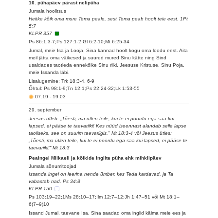
16. pühapäev pärast nelipüha
Jumala hoolitsus
Heitke kõik oma mure Tema peale, sest Tema peab hoolt teie eest. 1Pt
5:7
KLPR 357
Ps 86:1,3-7;Ps 127:1-2;Gl 6:2-10;Mt 6:25-34
Jumal, meie Isa ja Looja, Sina kannad hoolt kogu oma loodu eest. Aita
meil jätta oma väikesed ja suured mured Sinu kätte ning Sind
usaldades taotleda ennekõike Sinu riiki. Jeesuse Kristuse, Sinu Poja,
meie Issanda läbi.
Lisalugemine: Trk 18:3-4, 6-9
Õhtul: Ps 98:1-9;Tn 12:1;Ps 22:24-32;Lk 1:53-55
07.19
-
19.03
29. september
Jeesus ütleb: „Tõesti, ma ütlen teile, kui te ei pöördu ega saa kui
lapsed, ei pääse te taevariiki! Kes nüüd iseennast alandab selle lapse
taoliseks, see on suurim taevariigis." Mt 18:3-4 või Jeesus ütles:
„Tõesti, ma ütlen teile, kui te ei pöördu ega saa kui lapsed, ei pääse te
taevariiki!“ Mt 18:3
Peaingel Miikaeli ja kõikide inglite püha ehk mihklipäev
Jumala sõnumitoojad
Issanda ingel on leerina nende ümber, kes Teda kardavad, ja Ta
vabastab nad. Ps 34:8
KLPR 150
Ps 103:19–22;1Ms 28:10–17;Ilm 12:7–12;Jh 1:47–51 või Mt 18:1–
6(7–9)10
Issand Jumal, taevane Isa, Sina saadad oma inglid käima meie ees ja