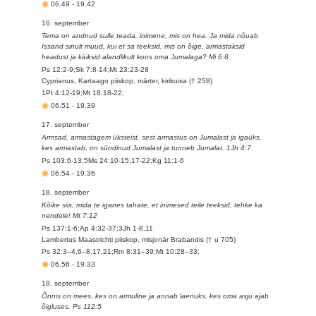
06.49
-
19.42
16. september
Tema on andnud sulle teada, inimene, mis on hea. Ja mida nõuab
Issand sinult muud, kui et sa teeksid, mis on õige, armastaksid
headust ja käiksid alandlikult koos oma Jumalaga? Mi 6:8
Ps 12:2-9;Sk 7:8-14;Mt 23:23-28
Cyprianus, Kartaago piiskop, märter, kirikuisa († 258)
1Pt 4:12-19;Mt 18:18-22;
06.51
-
19.39
17. september
Armsad, armastagem üksteist, sest armastus on Jumalast ja igaüks,
kes armastab, on sündinud Jumalast ja tunneb Jumalat. 1Jh 4:7
Ps 103:6-13;5Ms 24:10-15,17-22;Kg 11:1-6
06.54
-
19.36
18. september
Kõike siis, mida te iganes tahate, et inimesed teile teeksid, tehke ka
nendele! Mt 7:12
Ps 137:1-6;Ap 4:32-37;3Jh 1-8,11
Lambertus Maastrichti piiskop, misjonär Brabandis († u 705)
Ps 32:3–4,6–8,17,21;Rm 8:31–39;Mt 10:28–33;
06.56
-
19.33
19. september
Õnnis on mees, kes on armuline ja annab laenuks, kes oma asju ajab
õigluses. Ps 112:5