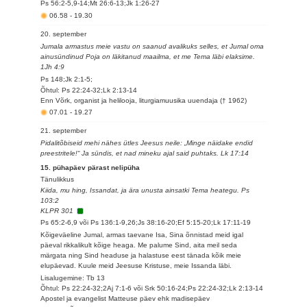
Ps 56:2-5,9-14;Mt 26:6-13;Jk 1:26-27
06.58
-
19.30
20. september
Jumala armastus meie vastu on saanud avalikuks selles, et Jumal oma
ainusündinud Poja on läkitanud maailma, et me Tema läbi elaksime.
1Jh 4:9
Ps 148;Jk 2:1-5;
Õhtul: Ps 22:24-32;Lk 2:13-14
Enn Võrk, organist ja helilooja, liturgiamuusika uuendaja († 1962)
07.01
-
19.27
21. september
Pidalitõbiseid mehi nähes ütles Jeesus neile: „Minge näidake endid
preestritele!“ Ja sündis, et nad mineku ajal said puhtaks. Lk 17:14
15. pühapäev pärast nelipüha
Tänulikkus
Kiida, mu hing, Issandat, ja ära unusta ainsatki Tema heategu. Ps
103:2
KLPR 301
Ps 65:2-6,9 või Ps 136:1-9,26;Js 38:16-20;Ef 5:15-20;Lk 17:11-19
Kõigeväeline Jumal, armas taevane Isa, Sina õnnistad meid igal
päeval rikkalikult kõige heaga. Me palume Sind, aita meil seda
märgata ning Sind headuse ja halastuse eest tänada kõik meie
elupäevad. Kuule meid Jeesuse Kristuse, meie Issanda läbi.
Lisalugemine: Tb 13
Õhtul: Ps 22:24-32;2Aj 7:1-6 või Srk 50:16-24;Ps 22:24-32;Lk 2:13-14
Apostel ja evangelist Matteuse päev ehk madisepäev