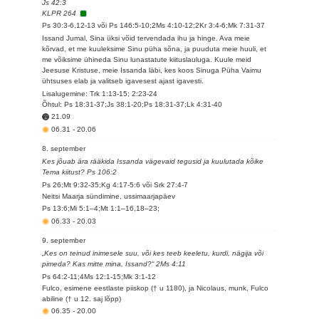
Js 42:3
KLPR 264
Ps 30:3-6,12-13 või Ps 146:5-10;2Ms 4:10-12;2Kr 3:4-6;Mk 7:31-37
Issand Jumal, Sina üksi võid tervendada ihu ja hinge. Ava meie
kõrvad, et me kuuleksime Sinu püha sõna, ja puuduta meie huuli, et
me võiksime ühineda Sinu lunastatute kiituslauluga. Kuule meid
Jeesuse Kristuse, meie Issanda läbi, kes koos Sinuga Püha Vaimu
ühtsuses elab ja valitseb igavesest ajast igavesti.
Lisalugemine: Trk 1:13-15; 2:23-24
Õhtul: Ps 18:31-37;Js 38:1-20;Ps 18:31-37;Lk 4:31-40
21.09
06.31
-
20.06
8. september
Kes jõuab ära rääkida Issanda vägevaid tegusid ja kuulutada kõike
Tema kiitust? Ps 106:2
Ps 26;Mt 9:32-35;Kg 4:17-5:6 või Srk 27:4-7
Neitsi Maarja sündimine, ussimaarjapäev
Ps 13:6;Mi 5:1–4;Mt 1:1–16,18–23;
06.33
-
20.03
9. september
„Kes on teinud inimesele suu, või kes teeb keeletu, kurdi, nägija või
pimeda? Kas mitte mina, Issand?“ 2Ms 4:11
Ps 64:2-11;4Ms 12:1-15;Mk 3:1-12
Fulco, esimene eestlaste piiskop († u 1180), ja Nicolaus, munk, Fulco
abiline († u 12. saj lõpp)
06.35
-
20.00