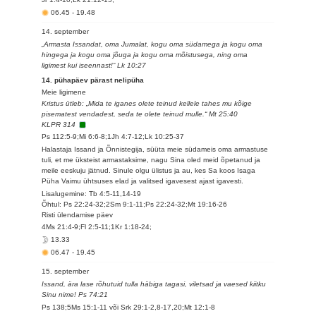
06.45
-
19.48
14. september
„Armasta Issandat, oma Jumalat, kogu oma südamega ja kogu oma
hingega ja kogu oma jõuga ja kogu oma mõistusega, ning oma
ligimest kui iseennast!“ Lk 10:27
14. pühapäev pärast nelipüha
Meie ligimene
Kristus ütleb: „Mida te iganes olete teinud kellele tahes mu kõige
pisematest vendadest, seda te olete teinud mulle.“ Mt 25:40
KLPR 314
Ps 112:5-9;Mi 6:6-8;1Jh 4:7-12;Lk 10:25-37
Halastaja Issand ja Õnnistegija, süüta meie südameis oma armastuse
tuli, et me üksteist armastaksime, nagu Sina oled meid õpetanud ja
meile eeskuju jätnud. Sinule olgu ülistus ja au, kes Sa koos Isaga
Püha Vaimu ühtsuses elad ja valitsed igavesest ajast igavesti.
Lisalugemine: Tb 4:5-11,14-19
Õhtul: Ps 22:24-32;2Sm 9:1-11;Ps 22:24-32;Mt 19:16-26
Risti ülendamise päev
4Ms 21:4-9;Fl 2:5-11;1Kr 1:18-24;
13.33
06.47
-
19.45
15. september
Issand, ära lase rõhutuid tulla häbiga tagasi, viletsad ja vaesed kiitku
Sinu nime! Ps 74:21
Ps 138;5Ms 15:1-11 või Srk 29:1-2,8-17,20;Mt 12:1-8