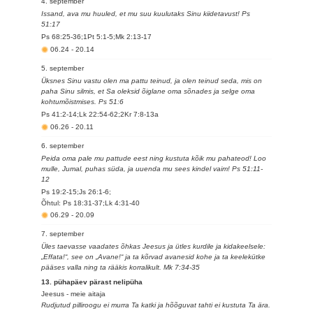
4. september
Issand, ava mu huuled, et mu suu kuulutaks Sinu kiidetavust! Ps
51:17
Ps 68:25-36;1Pt 5:1-5;Mk 2:13-17
06.24
-
20.14
5. september
Üksnes Sinu vastu olen ma pattu teinud, ja olen teinud seda, mis on
paha Sinu silmis, et Sa oleksid õiglane oma sõnades ja selge oma
kohtumõistmises. Ps 51:6
Ps 41:2-14;Lk 22:54-62;2Kr 7:8-13a
06.26
-
20.11
6. september
Peida oma pale mu pattude eest ning kustuta kõik mu pahateod! Loo
mulle, Jumal, puhas süda, ja uuenda mu sees kindel vaim! Ps 51:11-
12
Ps 19:2-15;Js 26:1-6;
Õhtul: Ps 18:31-37;Lk 4:31-40
06.29
-
20.09
7. september
Üles taevasse vaadates õhkas Jeesus ja ütles kurdile ja kidakeelsele:
„Effata!“, see on „Avane!“ ja ta kõrvad avanesid kohe ja ta keelekütke
pääses valla ning ta rääkis korralikult. Mk 7:34-35
13. pühapäev pärast nelipüha
Jeesus - meie aitaja
Rudjutud pilliroogu ei murra Ta katki ja hõõguvat tahti ei kustuta Ta ära.