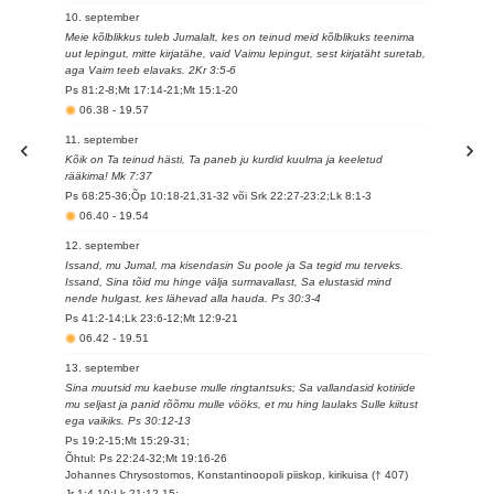
10. september
Meie kõlblikkus tuleb Jumalalt, kes on teinud meid kõlblikuks teenima
uut lepingut, mitte kirjatähe, vaid Vaimu lepingut, sest kirjatäht suretab,
aga Vaim teeb elavaks. 2Kr 3:5-6
Ps 81:2-8;Mt 17:14-21;Mt 15:1-20
06.38
-
19.57
11. september
Kõik on Ta teinud hästi, Ta paneb ju kurdid kuulma ja keeletud
rääkima! Mk 7:37
Ps 68:25-36;Õp 10:18-21,31-32 või Srk 22:27-23:2;Lk 8:1-3
06.40
-
19.54
12. september
Issand, mu Jumal, ma kisendasin Su poole ja Sa tegid mu terveks.
Issand, Sina tõid mu hinge välja surmavallast, Sa elustasid mind
nende hulgast, kes lähevad alla hauda. Ps 30:3-4
Ps 41:2-14;Lk 23:6-12;Mt 12:9-21
06.42
-
19.51
13. september
Sina muutsid mu kaebuse mulle ringtantsuks; Sa vallandasid kotiriide
mu seljast ja panid rõõmu mulle vööks, et mu hing laulaks Sulle kiitust
ega vaikiks. Ps 30:12-13
Ps 19:2-15;Mt 15:29-31;
Õhtul: Ps 22:24-32;Mt 19:16-26
Johannes Chrysostomos, Konstantinoopoli piiskop, kirikuisa († 407)
Jr 1:4-10;Lk 21:12-15;