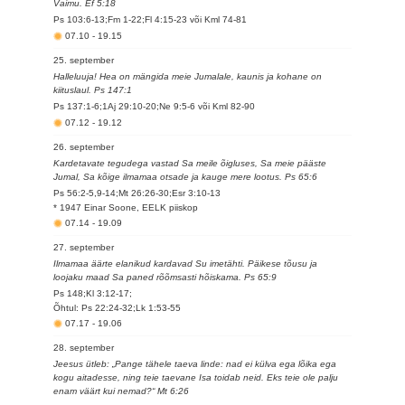
Vaimu. Ef 5:18
Ps 103:6-13;Fm 1-22;Fl 4:15-23 või Kml 74-81
07.10
-
19.15
25. september
Halleluuja! Hea on mängida meie Jumalale, kaunis ja kohane on
kiituslaul. Ps 147:1
Ps 137:1-6;1Aj 29:10-20;Ne 9:5-6 või Kml 82-90
07.12
-
19.12
26. september
Kardetavate tegudega vastad Sa meile õigluses, Sa meie pääste
Jumal, Sa kõige ilmamaa otsade ja kauge mere lootus. Ps 65:6
Ps 56:2-5,9-14;Mt 26:26-30;Esr 3:10-13
* 1947 Einar Soone, EELK piiskop
07.14
-
19.09
27. september
Ilmamaa äärte elanikud kardavad Su imetähti. Päikese tõusu ja
loojaku maad Sa paned rõõmsasti hõiskama. Ps 65:9
Ps 148;Kl 3:12-17;
Õhtul: Ps 22:24-32;Lk 1:53-55
07.17
-
19.06
28. september
Jeesus ütleb: „Pange tähele taeva linde: nad ei külva ega lõika ega
kogu aitadesse, ning teie taevane Isa toidab neid. Eks teie ole palju
enam väärt kui nemad?“ Mt 6:26