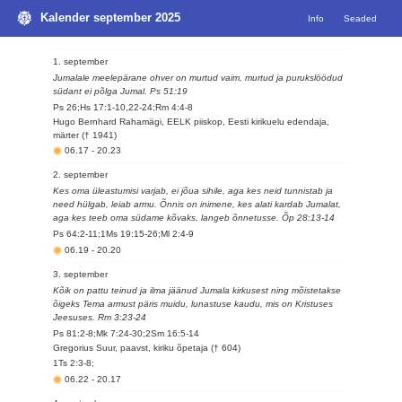
Kalender september 2025
Info
Seaded
1. september
Jumalale meelepärane ohver on murtud vaim, murtud ja purukslöödud
südant ei põlga Jumal. Ps 51:19
Ps 26;Hs 17:1-10,22-24;Rm 4:4-8
Hugo Bernhard Rahamägi, EELK piiskop, Eesti kirikuelu edendaja,
märter († 1941)
06.17
-
20.23
2. september
Kes oma üleastumisi varjab, ei jõua sihile, aga kes neid tunnistab ja
need hülgab, leiab armu. Õnnis on inimene, kes alati kardab Jumalat,
aga kes teeb oma südame kõvaks, langeb õnnetusse. Õp 28:13-14
Ps 64:2-11;1Ms 19:15-26;Ml 2:4-9
06.19
-
20.20
3. september
Kõik on pattu teinud ja ilma jäänud Jumala kirkusest ning mõistetakse
õigeks Tema armust päris muidu, lunastuse kaudu, mis on Kristuses
Jeesuses. Rm 3:23-24
Ps 81:2-8;Mk 7:24-30;2Sm 16:5-14
Gregorius Suur, paavst, kiriku õpetaja († 604)
1Ts 2:3-8;
06.22
-
20.17