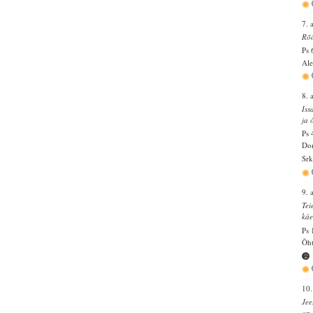
7. 
Rõõ
Ps 
Ale
8. 
Iss
ja 
Ps 
Dom
Srk
9. 
Tei
käe
Ps 
Õht
10.
Jee
on 