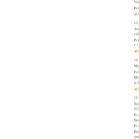
Vaa
Ps 
13.
Arm
val
Ps 
* 1
14.
Ma 
Ps 
Mei
Js 
15.
Kui
92
Ps 
Nei
Ps 
Kõi
ema