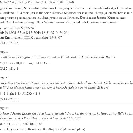
97:1–2,5–6,10–11;2Ms 3:1–6;2Pt 1:16–18;Mt 17:1–8
geväeline Jumal, Sina andsid pühal mäel oma jüngritele näha meie Issanda kirkust ja kutsusid ne
a kuulama. Aita meid, nii et tunneme Jeesuses Kristuses ära maailma Päästja ja leiame Temas uue
 ning võime pärida igavese elu Sinu juures taeva kirkuses. Kuule meid Jeesuse Kristuse, meie
anda läbi, kes koos Sinuga Püha Vaimu ühtsuses elab ja valitseb igavesest ajast igavesti.
alugemine: Srk 50:22-24
ul: Ps 18:31-37;Jh 8:12-20;Ps 18:31-37;Jd 24-25
aan Kiivit vanem, EELK peapiiskop 1949–67
05.10
-
21.43
august
a all on nagu valguse sära, Tema kõrval on kiired, seal on Ta võimsuse loor. Ha 3:4
26;1Kr 2:6-10;Ha 3:1-4,10-11,18-19
05.12
-
21.41
august
and jätkas Moosesele: „Mina olen sinu vanemate Jumal, Aabrahami Jumal, Iisaki Jumal ja Jaako
al!“ Aga Mooses kattis oma näo, sest ta kartis Jumalale otsa vaadata. 2Ms 3:6
64:2-11;Jh 1:43-51;2Kr 4:1-6
05.14
-
21.38
august
e Issand Jeesus Kristus sai au ja kirkust Jumalalt Isalt, kui ilmvõrratult kirkuselt kostis Talle hääl:
e on minu armas Poeg, Temast on mul hea meel!" 2Pt 1:17
81:2-8;Hb 1:1-3;2Ms 40:33-38
stuse kirgastamine (tähistatakse 8. pühapäeval pärast nelipüha)