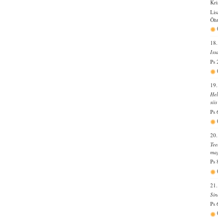
Kri
Lis
Õht
18.
Iss
Ps 
19.
Hel
sii
Ps 
20.
Tee
maj
Ps 
21.
Sin
Ps 