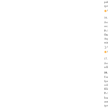
pal
iga
16.
Jee
see
Ps 
Õht
Aug
mär
17.
Jee
tel
10.
Ust
Iga
roh
KL
Ps 
Iss
ann
iga