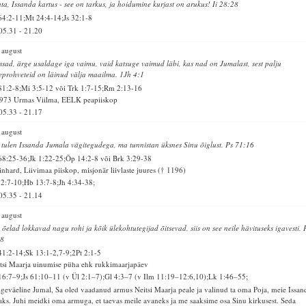
ta, Issanda kartus - see on tarkus, ja hoidumine kurjast on arukus! Ii 28:28
64:2-11;Mt 24:4-14;Js 32:1-8
05.31
-
21.20
 august
sad, ärge usaldage iga vaimu, vaid katsuge vaimud läbi, kas nad on Jumalast, sest palju
eprohveteid on läinud välja maailma. 1Jh 4:1
81:2-8;Mi 3:5-12 või Trk 1:7-15;Rm 2:13-16
973 Urmas Viilma, EELK peapiiskop
05.33
-
21.17
 august
tulen Issanda Jumala vägitegudega, ma tunnistan üksnes Sinu õiglust. Ps 71:16
68:25-36;Jk 1:22-25;Õp 14:2-8 või Brk 3:29-38
nhard, Liivimaa piiskop, misjonär liivlaste juures († 1196)
52:7-10;Hb 13:7-8;Jh 4:34-38;
05.35
-
21.14
 august
 õelad lokkavad nagu rohi ja kõik ülekohtutegijad õitsevad, siis on see neile hävituseks igavesti. 
:8
41:2-14;Sk 13:1-2,7-9;2Pt 2:1-5
tsi Maarja uinumise püha ehk rukkimaarjapäev
16:7–9;Js 61:10–11 (v Ül 2:1–7);Gl 4:3–7 (v Ilm 11:19–12:6,10);Lk 1:46–55;
geväeline Jumal, Sa oled vaadanud armus Neitsi Maarja peale ja valinud ta oma Poja, meie Issan
ks. Juhi meidki oma armuga, et taevas meile avaneks ja me saaksime osa Sinu kirkusest. Seda