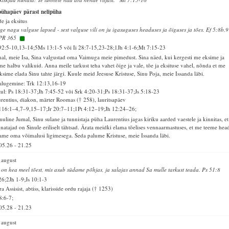
pühapäev pärast nelipüha
e ja eksitus
ge nagu valguse lapsed - sest valguse vili on ju igasuguses headuses ja õiguses ja tões. Ef 5:8b,9
PR 365
92:5-10,13-14;5Ms 13:1-5 või Ii 28:7-15,23-28;1Jh 4:1-6;Mt 7:15-23
al, meie Isa, Sina valgustad oma Vaimuga meie pimedust. Sina näed, kui kergesti me eksime ja
me halbu valikuid. Anna meile tarkust teha vahet õige ja vale, tõe ja eksituse vahel, nõnda et me
ksime elada Sinu tahte järgi. Kuule meid Jeesuse Kristuse, Sinu Poja, meie Issanda läbi.
alugemine: Trk 12:13,16-19
ul: Ps 18:31-37;Jh 7:45-52 või Srk 4:20-31;Ps 18:31-37;Js 5:18-23
rentius, diakon, märter Roomas († 258), lauritsapäev
116:1–4,7–9,15–17;Jr 20:7–11;1Pt 4:12–19;Jh 12:24–26;
uline Jumal, Sinu sulane ja tunnistaja püha Laurentius jagas kiriku aarded vaestele ja kinnitas, et
natajad on Sinule eriliselt tähtsad. Ärata meidki elama tõelises vennaarmastuses, et me teeme head
ame oma võimalusi ligimesega. Seda palume Kristuse, meie Issanda läbi.
05.26
-
21.25
 august
 on hea meel tõest, mis asub südame põhjas, ja salajas annad Sa mulle tarkust teada. Ps 51:8
26;2Jh 1-9;Js 10:1-3
ra Assisist, abtiss, klarisside ordu rajaja († 1253)
8:6-7;
05.28
-
21.23
 august