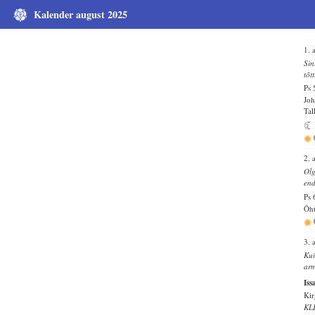
Kalender august 2025
1. 
Sin
tõt
Ps 
Joh
Tal
2. 
Olg
end
Ps 
Õht
3. 
Kui
arm
Iss
Kir
KL