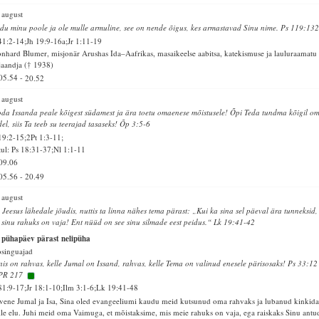
 august
du minu poole ja ole mulle armuline, see on nende õigus, kes armastavad Sinu nime. Ps 119:13
41:2-14;Jh 19:9-16a;Jr 1:11-19
nhard Blumer, misjonär Arushas Ida–Aafrikas, masaikeelse aabitsa, katekismuse ja lauluraamatu
jaandja († 1938)
05.54
-
20.52
 august
da Issanda peale kõigest südamest ja ära toetu omaenese mõistusele! Õpi Teda tundma kõigil o
del, siis Ta teeb su teerajad tasaseks! Õp 3:5-6
19:2-15;2Pt 1:3-11;
ul: Ps 18:31-37;Nl 1:1-11
09.06
05.56
-
20.49
 august
 Jeesus lähedale jõudis, nuttis ta linna nähes tema pärast: „Kui ka sina sel päeval ära tunneksid,
 sinu rahuks on vaja! Ent nüüd on see sinu silmade eest peidus.“ Lk 19:41-42
 pühapäev pärast nelipüha
singuajad
is on rahvas, kelle Jumal on Issand, rahvas, kelle Tema on valinud enesele pärisosaks! Ps 33:12
PR 217
81:9-17;Jr 18:1-10;Ilm 3:1-6;Lk 19:41-48
vene Jumal ja Isa, Sina oled evangeeliumi kaudu meid kutsunud oma rahvaks ja lubanud kinkid
le elu. Juhi meid oma Vaimuga, et mõistaksime, mis meie rahuks on vaja, ega raiskaks Sinu antu