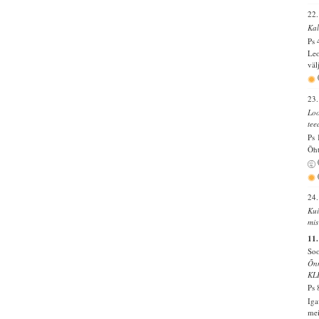
22.
Kal
Ps 
Leo
väl
23.
Loo
tee
Ps 
Õht
24.
Kui
mis
11.
Soo
Õnn
KL
Ps 
Iga
mei