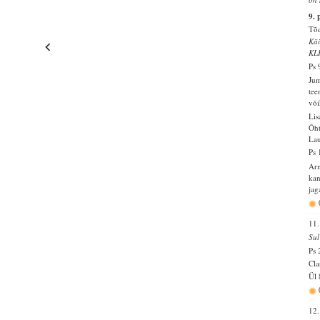
9. 
Tõd
Käi
KL
Ps 
Jum
tee
või
Lis
Õht
Lau
Ps 
Arm
kan
jag
11.
Sul
Ps 
Cla
Ül 
12.