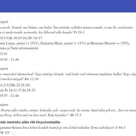
august
u poole, Issand, ma hüüan, mu kalju! Ära pöördu vaikides minust eemale, et ma Su vaitolemise
tu ei saaks nende sarnaseks, kes lähevad alla hauda! Ps 28:1
54:3-9;Jh 18:19-24;1Pt 3:8-17
ann Lange, pastor (+ 1531), Zacharias Hasse, pastor (+ 1531) ja Hermann Marsow (+ 1555),
linna ja Tartu reformaatorid
15.41
05.05
-
21.48
august
e omavahel üksmeelsed! Ärge mõtelge kõrgilt, vaid laske end tõmmata madalate hulka! Ärge olg
i meelest targad! Rm 12:16
61:2-9;2Ms 22:24-26;
ul: Ps 18:31-37;Jd 24-25
05.07
-
21.46
august
 Peetrus alles rääkis, ennäe, helendav pilv varjas neid. Ja ennäe, hääl ütles pilvest: „See on min
as Poeg, kellest mul on hea meel, Teda kuulake!“ Mt 17:5
anda muutmise püha ehk kirgastamispüha
gastatud Kristus
Sinu kohal koidab Issand ja sinu kohal nähakse Tema auhiilgust! Js 60:2
PR 355