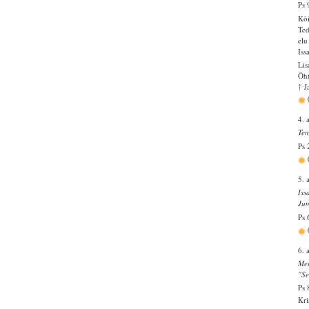
Ps 
Kõi
Ted
elu
Iss
Lis
Õht
† J
4. 
Tem
Ps 
5. 
Iss
Jum
Ps 
6. 
Mei
"Se
Ps 
Kri