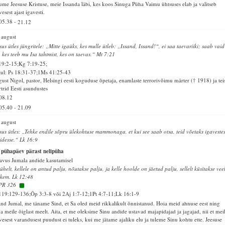
ume Jeesuse Kristuse, meie Issanda läbi, kes koos Sinuga Püha Vaimu ühtsuses elab ja valitseb
vesest ajast igavesti.
05.38
-
21.12
 august
sus ütles jüngritele: „Mitte igaüks, kes mulle ütleb: „Issand, Issand!“, ei saa taevariiki; saab vaid
, kes teeb mu Isa tahtmist, kes on taevas.“ Mt 7:21
19:2-15;Kg 7:19-25;
ul: Ps 18:31-37;1Ms 41:25-43
ust Nigol, pastor, Helsingi eesti koguduse õpetaja, enamlaste terrorivõimu märter († 1918) ja tei
trid Eesti asundustes
08.12
05.40
-
21.09
 august
sus ütles: „Tehke endile sõpru ülekohtuse mammonaga, et kui see saab otsa, teid võetaks igaveste
kidesse.“ Lk 16:9
 pühapäev pärast nelipüha
avus Jumala andide kasutamisel
ühelt, kellele on antud palju, nõutakse palju, ja kelle hoolde on jäetud palju, sellelt küsitakse vee
kem. Lk 12:48
PR 326
119:129-136;Õp 3:3-8 või 2Aj 1:7-12;1Pt 4:7-11;Lk 16:1-9
and Jumal, me täname Sind, et Sa oled meid rikkalikult õnnistanud. Hoia meid ahnuse eest ning
a meile õiglast meelt. Aita, et me oleksime Sinu andide ustavad majapidajad ja jagajad, nii et mei
vesest varandusest puudust ei tuleks, kui me jätame ajaliku elu ja tuleme Sinu kohtu ette. Jeesuse