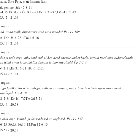
stuse, Sinu Poja, meie Issanda läbi.
alugemine: Srk 47:8-11
ul: Ps 18:31-37;Õp 8:12-21;Ps 18:31-37;1Ms 41:25-43
05.42
-
21.06
 august
and, anna mulle arusaamist oma sõna mööda! Ps 119:169
26;1Kn 3:16-28;1Tm 4:6-16
05.45
-
21.03
 august
dus ja tõde ärgu jätku sind maha! Seo need enesele ümber kaela, kirjuta need oma südamelauale
s sa leiad armu ja heakskiitu Jumala ja inimeste silmis! Õp 3:3-4
64:2-11;Hs 3:16-21;1Kr 6:12-20
05.47
-
21.01
 august
nigu igaüks teisi selle andega, mille ta on saanud, nagu Jumala mitmesuguse armu head
apidajad. 1Pt 4:10
81:2-8;1Kr 4:1-7;2Tm 2:15-21
05.49
-
20.58
 august
a oled õige, Issand, ja Su seadused on õiglased. Ps 119:137
68:25-36;Lk 16:10-12;Rm 12:6-15
05.52
-
20.55