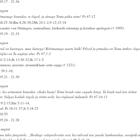
05.17
-
21.36
august
mustage Issandas, te õiged, ja tänage Tema püha nime! Ps 97:12
68:25-36;Rm 8:28-30;2Ms 24:1-2,9-12,15-18
xander von Oettingen, usuteadlane, kirikuelu edendaja ja kristluse apologeet († 1905)
05.19
-
21.33
august
and on kuningas, maa ilutsegu! Rõõmustagu saarte hulk! Pilved ja pimedus on Tema ümber, õigu
õiglus on Ta aujärje alus. Ps 97:1-2
41:2-14;Jh 13:30-32;Jh 17:1-5
inicus, preester, dominiiklaste ordu rajaja († 1221)
 39:1-10;
05.21
-
21.30
august
e, kes armastate Issandat, vihake kurja! Tema hoiab oma vagade hingi, Ta kisub nad ära õelate
st. Valgus koidab õigele ja rõõm neile, kes õiglased südamelt. Ps 97:10-11
19:2-15;Ilm 5:11-14;
ul: Ps 18:31-37;Js 5:18-23
10.55
05.24
-
21.28
 august
sus ütles jüngritele: „Hoiduge valeprohvetite eest, kes tulevad teie juurde lambanahas, seestpidi 
kiskjad hundid! Te tunnete nad ära nende viljast.“ Mt 7:15-16