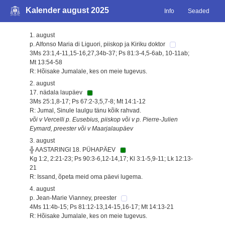
Kalender august 2025
Info
Seaded
1. august
p. Alfonso Maria di Liguori, piiskop ja Kiriku doktor
3Ms 23:1,4-11,15-16,27,34b-37; Ps 81:3-4,5-6ab, 10-11ab;
Mt 13:54-58
R: Hõisake Jumalale, kes on meie tugevus.
2. august
17. nädala laupäev
3Ms 25:1,8-17; Ps 67:2-3,5,7-8; Mt 14:1-12
R: Jumal, Sinule laulgu tänu kõik rahvad.
või v Vercelli p. Eusebius, piiskop või v p. Pierre-Julien
Eymard, preester või v Maarjalaupäev
3. august
╬ AASTARINGI 18. PÜHAPÄEV
Kg 1:2, 2:21-23; Ps 90:3-6,12-14,17; Kl 3:1-5,9-11; Lk 12:13-
21
R: Issand, õpeta meid oma päevi lugema.
4. august
p. Jean-Marie Vianney, preester
4Ms 11:4b-15; Ps 81:12-13,14-15,16-17; Mt 14:13-21
R: Hõisake Jumalale, kes on meie tugevus.