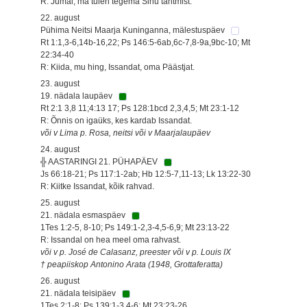
R: Jumal, ma tulen tegema Sinu tahtmist.
22. august
Pühima Neitsi Maarja Kuninganna, mälestuspäev
Rt 1:1,3-6,14b-16,22; Ps 146:5-6ab,6c-7,8-9a,9bc-10; Mt
22:34-40
R: Kiida, mu hing, Issandat, oma Päästjat.
23. august
19. nädala laupäev
Rt 2:1 3,8 11;4:13 17; Ps 128:1bcd 2,3,4,5; Mt 23:1-12
R: Õnnis on igaüks, kes kardab Issandat.
või v Lima p. Rosa, neitsi või v Maarjalaupäev
24. august
╬ AASTARINGI 21. PÜHAPÄEV
Js 66:18-21; Ps 117:1-2ab; Hb 12:5-7,11-13; Lk 13:22-30
R: Kiitke Issandat, kõik rahvad.
25. august
21. nädala esmaspäev
1Tes 1:2-5, 8-10; Ps 149:1-2,3-4,5-6,9; Mt 23:13-22
R: Issandal on hea meel oma rahvast.
või v p. José de Calasanz, preester või v p. Louis IX
† peapiiskop Antonino Arata (1948, Grottaferatta)
26. august
21. nädala teisipäev
1Tes 2:1-8; Ps 139:1-3,4-6; Mt 23:23-26