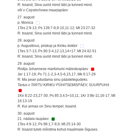
R: Issand, Sina uurid mind läbi ja tunned mind.
või v Częstochowa maarjapäev
27. august
p. Monica
1Tes 2:9-13; Ps 139:7-8,9-10,11-12; Mt 23:27-32
R: Issand, Sina uurid mind läbi ja tunned mind.
28. august
p. Augustinus, piiskop ja Kiriku doktor
1Tes 3:7-13; Ps 90:3-4,12-13,14+17; Mt 24:42-51
R: Issand, Sina uurid mind läbi ja tunned mind.
29. august
Ristija Johannese martüriumi mälestuspäev
Jer 1:17-19; Ps 71:1-2,3-4,5-6,15,17; Mk 6:17-29
R: Ma pean jutustama sinu päästetegudeks.
Tartus v TARTU KIRIKU PÜHITSEMISPÄEV, SUURPUHA
1Kn 8:22-23,27-30; Ps 85:3,4,5+10,11; 1Kr 3:9b-11,16-17; Mt
16:13-19
R: Kui armas on Sinu tempel, Issand.
30. august
21. nädala laupäev
1Tes 4:9-12; Ps 98:1,7-8,9; Mt 25:14-30
R: Issand tuleb mõistma kohut maailmale õiguses.