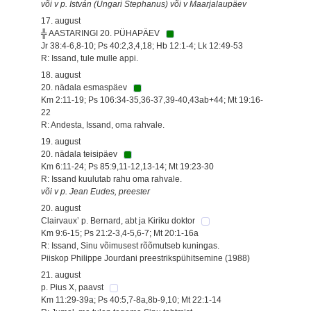
või v p. István (Ungari Stephanus) või v Maarjalaupäev
17. august
╬ AASTARINGI 20. PÜHAPÄEV
Jr 38:4-6,8-10; Ps 40:2,3,4,18; Hb 12:1-4; Lk 12:49-53
R: Issand, tule mulle appi.
18. august
20. nädala esmaspäev
Km 2:11-19; Ps 106:34-35,36-37,39-40,43ab+44; Mt 19:16-
22
R: Andesta, Issand, oma rahvale.
19. august
20. nädala teisipäev
Km 6:11-24; Ps 85:9,11-12,13-14; Mt 19:23-30
R: Issand kuulutab rahu oma rahvale.
või v p. Jean Eudes, preester
20. august
Clairvaux’ p. Bernard, abt ja Kiriku doktor
Km 9:6-15; Ps 21:2-3,4-5,6-7; Mt 20:1-16a
R: Issand, Sinu võimusest rõõmutseb kuningas.
Piiskop Philippe Jourdani preestrikspühitsemine (1988)
21. august
p. Pius X, paavst
Km 11:29-39a; Ps 40:5,7-8a,8b-9,10; Mt 22:1-14