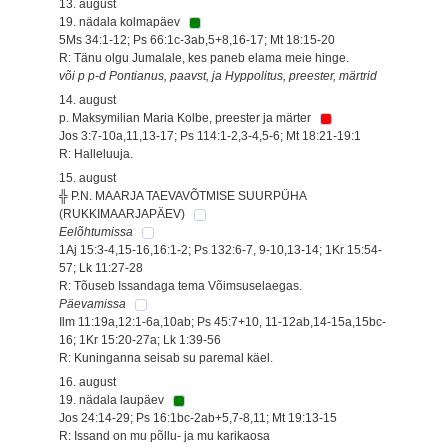
13. august
19. nädala kolmapäev
5Ms 34:1-12; Ps 66:1c-3ab,5+8,16-17; Mt 18:15-20
R: Tänu olgu Jumalale, kes paneb elama meie hinge.
või p p-d Pontianus, paavst, ja Hyppolitus, preester, märtrid
14. august
p. Maksymilian Maria Kolbe, preester ja märter
Jos 3:7-10a,11,13-17; Ps 114:1-2,3-4,5-6; Mt 18:21-19:1
R: Halleluuja.
15. august
╬ P.N. MAARJA TAEVAVÕTMISE SUURPÜHA
(RUKKIMAARJAPÄEV)
Eelõhtumissa
1Aj 15:3-4,15-16,16:1-2; Ps 132:6-7, 9-10,13-14; 1Kr 15:54-
57; Lk 11:27-28
R: Tõuseb Issandaga tema Võimsuselaegas.
Päevamissa
Ilm 11:19a,12:1-6a,10ab; Ps 45:7+10, 11-12ab,14-15a,15bc-
16; 1Kr 15:20-27a; Lk 1:39-56
R: Kuninganna seisab su paremal käel.
16. august
19. nädala laupäev
Jos 24:14-29; Ps 16:1bc-2ab+5,7-8,11; Mt 19:13-15
R: Issand on mu põllu- ja mu karikaosa