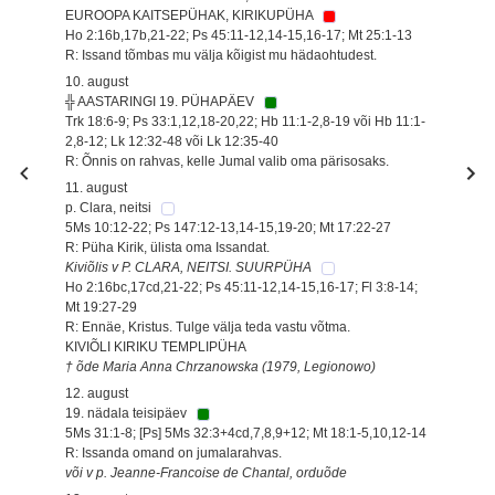
EUROOPA KAITSEPÜHAK, KIRIKUPÜHA
Ho 2:16b,17b,21-22; Ps 45:11-12,14-15,16-17; Mt 25:1-13
R: Issand tõmbas mu välja kõigist mu hädaohtudest.
10. august
╬ AASTARINGI 19. PÜHAPÄEV
Trk 18:6-9; Ps 33:1,12,18-20,22; Hb 11:1-2,8-19 või Hb 11:1-
2,8-12; Lk 12:32-48 või Lk 12:35-40
R: Õnnis on rahvas, kelle Jumal valib oma pärisosaks.
11. august
p. Clara, neitsi
5Ms 10:12-22; Ps 147:12-13,14-15,19-20; Mt 17:22-27
R: Püha Kirik, ülista oma Issandat.
Kiviõlis v P. CLARA, NEITSI. SUURPÜHA
Ho 2:16bc,17cd,21-22; Ps 45:11-12,14-15,16-17; Fl 3:8-14;
Mt 19:27-29
R: Ennäe, Kristus. Tulge välja teda vastu võtma.
KIVIÕLI KIRIKU TEMPLIPÜHA
† õde Maria Anna Chrzanowska (1979, Legionowo)
12. august
19. nädala teisipäev
5Ms 31:1-8; [Ps] 5Ms 32:3+4cd,7,8,9+12; Mt 18:1-5,10,12-14
R: Issanda omand on jumalarahvas.
või v p. Jeanne-Francoise de Chantal, orduõde