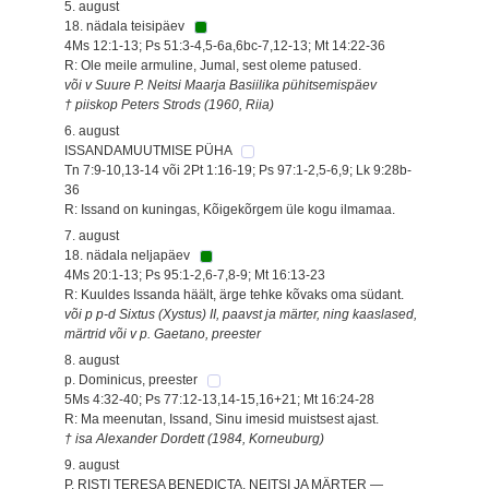
5. august
18. nädala teisipäev
4Ms 12:1-13; Ps 51:3-4,5-6a,6bc-7,12-13; Mt 14:22-36
R: Ole meile armuline, Jumal, sest oleme patused.
või v Suure P. Neitsi Maarja Basiilika pühitsemispäev
† piiskop Peters Strods (1960, Riia)
6. august
ISSANDAMUUTMISE PÜHA
Tn 7:9-10,13-14 või 2Pt 1:16-19; Ps 97:1-2,5-6,9; Lk 9:28b-
36
R: Issand on kuningas, Kõigekõrgem üle kogu ilmamaa.
7. august
18. nädala neljapäev
4Ms 20:1-13; Ps 95:1-2,6-7,8-9; Mt 16:13-23
R: Kuuldes Issanda häält, ärge tehke kõvaks oma südant.
või p p-d Sixtus (Xystus) II, paavst ja märter, ning kaaslased,
märtrid või v p. Gaetano, preester
8. august
p. Dominicus, preester
5Ms 4:32-40; Ps 77:12-13,14-15,16+21; Mt 16:24-28
R: Ma meenutan, Issand, Sinu imesid muistsest ajast.
† isa Alexander Dordett (1984, Korneuburg)
9. august
P. RISTI TERESA BENEDICTA, NEITSI JA MÄRTER —