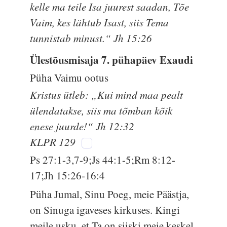
kelle ma teile Isa juurest saadan, Tõe
Vaim, kes lähtub Isast, siis Tema
tunnistab minust.“ Jh 15:26
Ülestõusmisaja 7. pühapäev Exaudi
Püha Vaimu ootus
Kristus ütleb: „Kui mind maa pealt
ülendatakse, siis ma tõmban kõik
enese juurde!“ Jh 12:32
KLPR 129
Ps 27:1-3,7-9;Js 44:1-5;Rm 8:12-
17;Jh 15:26-16:4
Püha Jumal, Sinu Poeg, meie Päästja,
on Sinuga igaveses kirkuses. Kingi
meile usku, et Ta on siiski meie keskel