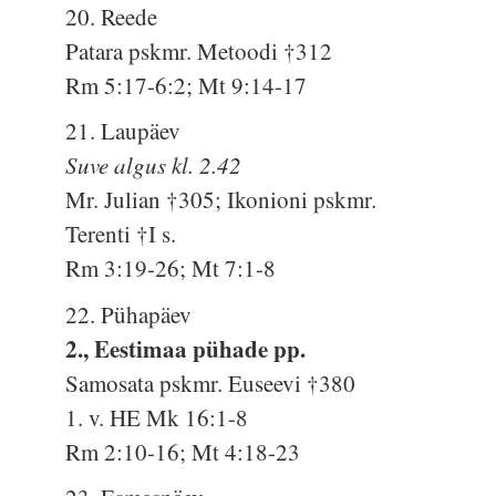
20. Reede
Patara pskmr. Metoodi †312
Rm 5:17-6:2; Mt 9:14-17
21. Laupäev
Suve algus kl. 2.42
Mr. Julian †305; Ikonioni pskmr.
Terenti †I s.
Rm 3:19-26; Mt 7:1-8
22. Pühapäev
2., Eestimaa pühade pp.
Samosata pskmr. Euseevi †380
1. v. HE Mk 16:1-8
Rm 2:10-16; Mt 4:18-23