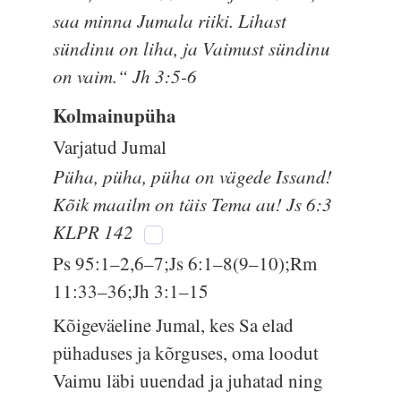
saa minna Jumala riiki. Lihast
sündinu on liha, ja Vaimust sündinu
on vaim.“ Jh 3:5-6
Kolmainupüha
Varjatud Jumal
Püha, püha, püha on vägede Issand!
Kõik maailm on täis Tema au! Js 6:3
KLPR 142
Ps 95:1–2,6–7;Js 6:1–8(9–10);Rm
11:33–36;Jh 3:1–15
Kõigeväeline Jumal, kes Sa elad
pühaduses ja kõrguses, oma loodut
Vaimu läbi uuendad ja juhatad ning