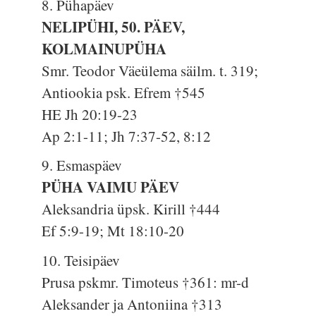
8. Pühapäev
NELIPÜHI, 50. PÄEV,
KOLMAINUPÜHA
Smr. Teodor Väeülema säilm. t. 319;
Antiookia psk. Efrem †545
HE Jh 20:19-23
Ap 2:1-11; Jh 7:37-52, 8:12
9. Esmaspäev
PÜHA VAIMU PÄEV
Aleksandria üpsk. Kirill †444
Ef 5:9-19; Mt 18:10-20
10. Teisipäev
Prusa pskmr. Timoteus †361: mr-d
Aleksander ja Antoniina †313