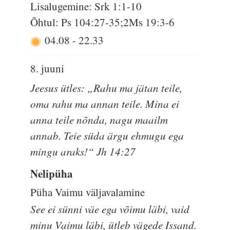
Lisalugemine: Srk 1:1-10
Õhtul: Ps 104:27-35;2Ms 19:3-6
04.08
-
22.33
8. juuni
Jeesus ütles: „Rahu ma jätan teile,
oma rahu ma annan teile. Mina ei
anna teile nõnda, nagu maailm
annab. Teie süda ärgu ehmugu ega
mingu araks!“ Jh 14:27
Nelipüha
Püha Vaimu väljavalamine
See ei sünni väe ega võimu läbi, vaid
minu Vaimu läbi, ütleb vägede Issand.