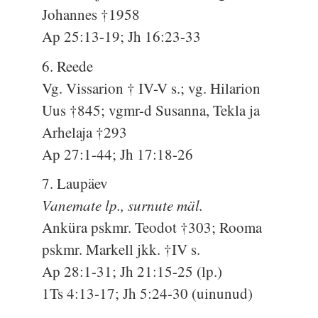
Johannes †1958
Ap 25:13-19; Jh 16:23-33
6. Reede
Vg. Vissarion † IV-V s.; vg. Hilarion
Uus †845; vgmr-d Susanna, Tekla ja
Arhelaja †293
Ap 27:1-44; Jh 17:18-26
7. Laupäev
Vanemate lp., surnute mäl.
Anküra pskmr. Teodot †303; Rooma
pskmr. Markell jkk. †IV s.
Ap 28:1-31; Jh 21:15-25 (lp.)
1Ts 4:13-17; Jh 5:24-30 (uinunud)