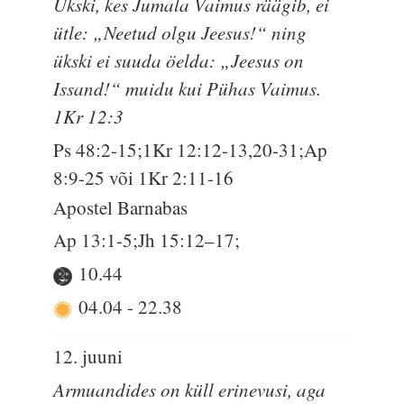
Ükski, kes Jumala Vaimus räägib, ei
ütle: „Neetud olgu Jeesus!“ ning
ükski ei suuda öelda: „Jeesus on
Issand!“ muidu kui Pühas Vaimus.
1Kr 12:3
Ps 48:2-15;1Kr 12:12-13,20-31;Ap
8:9-25 või 1Kr 2:11-16
Apostel Barnabas
Ap 13:1-5;Jh 15:12–17;
10.44
04.04
-
22.38
12. juuni
Armuandides on küll erinevusi, aga