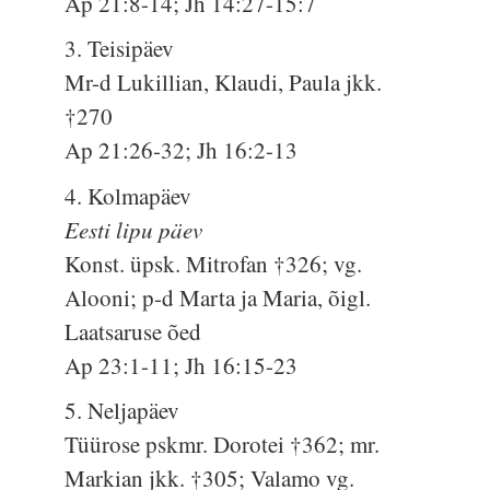
Ap 21:8-14; Jh 14:27-15:7
3. Teisipäev
Mr-d Lukillian, Klaudi, Paula jkk.
†270
Ap 21:26-32; Jh 16:2-13
4. Kolmapäev
Eesti lipu päev
Konst. üpsk. Mitrofan †326; vg.
Alooni; p-d Marta ja Maria, õigl.
Laatsaruse õed
Ap 23:1-11; Jh 16:15-23
5. Neljapäev
Tüürose pskmr. Dorotei †362; mr.
Markian jkk. †305; Valamo vg.