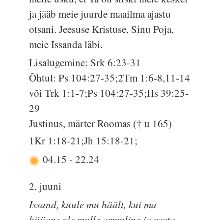
ja jääb meie juurde maailma ajastu
otsani. Jeesuse Kristuse, Sinu Poja,
meie Issanda läbi.
Lisalugemine: Srk 6:23-31
Õhtul: Ps 104:27-35;2Tm 1:6-8,11-14
või Trk 1:1-7;Ps 104:27-35;Hs 39:25-
29
Justinus, märter Roomas († u 165)
1Kr 1:18-21;Jh 15:18-21;
04.15
-
22.24
2. juuni
Issand, kuule mu häält, kui ma
hüüan; ole mulle armuline ja vasta