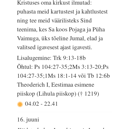
Kristuses oma kirkust ilmutad:
puhasta meid kartustest ja kahtlustest
ning tee meid väärilisteks Sind
teenima, kes Sa koos Pojaga ja Püha
Vaimuga, üks tõeline Jumal, elad ja
valitsed igavesest ajast igavesti.
Lisalugemine: Trk 9:13-18b
Õhtul: Ps 104:27-35;2Ms 3:13-20;Ps
104:27-35;1Ms 18:1-14 või Tb 12:6b
Theoderich I, Eestimaa esimene
piiskop (Lihula piiskop) († 1219)
04.02
-
22.41
16. juuni