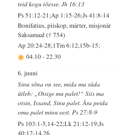
teid kogu tõesse. Jh 16:13
Ps 51:12-21;Ap 1:15-26;Js 41:8-14
Bonifatius, piiskop, märter, misjonär
Saksamaal († 754)
Ap 20:24-28;1Tm 6:12,15b-15;
04.10
-
22.30
6. juuni
Sinu sõna on see, mida mu süda
ütleb: „Otsige mu palet!“ Siis ma
otsin, Issand, Sinu palet. Ära peida
oma palet minu eest. Ps 27:8-9
Ps 103:1-5,14-22;Lk 21:12-19;Js
40:12-14,26