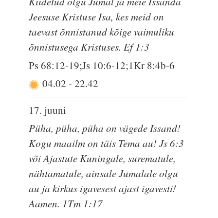
Kiidetud olgu Jumal ja meie Issanda
Jeesuse Kristuse Isa, kes meid on
taevast õnnistanud kõige vaimuliku
õnnistusega Kristuses. Ef 1:3
Ps 68:12-19;Js 10:6-12;1Kr 8:4b-6
04.02
-
22.42
17. juuni
Püha, püha, püha on vägede Issand!
Kogu maailm on täis Tema au! Js 6:3
või Ajastute Kuningale, surematule,
nähtamatule, ainsale Jumalale olgu
au ja kirkus igavesest ajast igavesti!
Aamen. 1Tm 1:17