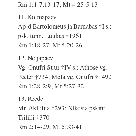
Rm 1:1-7,13-17; Mt 4:25-5:13
11. Kolmapäev
Ap-d Bartolomeus ja Barnabas †I s.;
psk. tunn. Luukas †1961
Rm 1:18-27: Mt 5:20-26
12. Neljapäev
Vg. Onufri Suur †IV s.; Athose vg.
Peeter †734; Mõla vg. Onufri †1492
Rm 1:28-2:9; Mt 5:27-32
13. Reede
Mr. Akiliina †293; Nikosia pskmr.
Trifilli †370
Rm 2:14-29; Mt 5:33-41