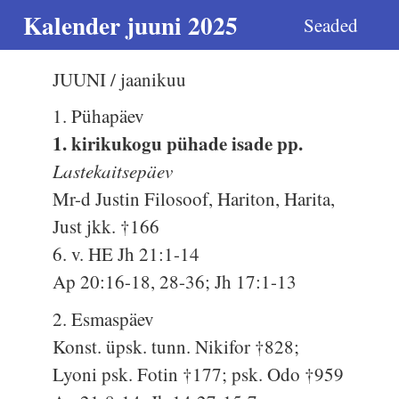
Kalender juuni 2025
Seaded
JUUNI / jaanikuu
1. Pühapäev
1. kirikukogu pühade isade pp.
Lastekaitsepäev
Mr-d Justin Filosoof, Hariton, Harita,
Just jkk. †166
6. v. HE Jh 21:1-14
Ap 20:16-18, 28-36; Jh 17:1-13
2. Esmaspäev
Konst. üpsk. tunn. Nikifor †828;
Lyoni psk. Fotin †177; psk. Odo †959