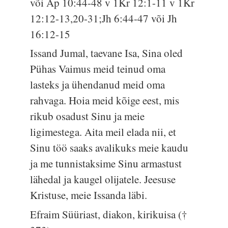
või Ap 10:44-48 v 1Kr 12:1-11 v 1Kr
12:12-13,20-31;Jh 6:44-47 või Jh
16:12-15
Issand Jumal, taevane Isa, Sina oled
Pühas Vaimus meid teinud oma
lasteks ja ühendanud meid oma
rahvaga. Hoia meid kõige eest, mis
rikub osadust Sinu ja meie
ligimestega. Aita meil elada nii, et
Sinu töö saaks avalikuks meie kaudu
ja me tunnistaksime Sinu armastust
lähedal ja kaugel olijatele. Jeesuse
Kristuse, meie Issanda läbi.
Efraim Süüriast, diakon, kirikuisa (†