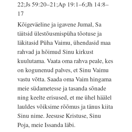
22;Js 59:20–21;Ap 19:1–6;Jh 14:8–
17
Kõigeväeline ja igavene Jumal, Sa
täitsid ülestõusmispüha tõotuse ja
läkitasid Püha Vaimu, ühendasid maa
rahvad ja hõimud Sinu kirkust
kuulutama. Vaata oma rahva peale, kes
on kogunenud palves, et Sinu Vaimu
vastu võtta. Saada oma Vaim hingama
meie südametesse ja tasanda sõnade
ning keelte erisused, et me ühel häälel
lauldes võiksime rõõmus ja tänus kiita
Sinu nime. Jeesuse Kristuse, Sinu
Poja, meie Issanda läbi.