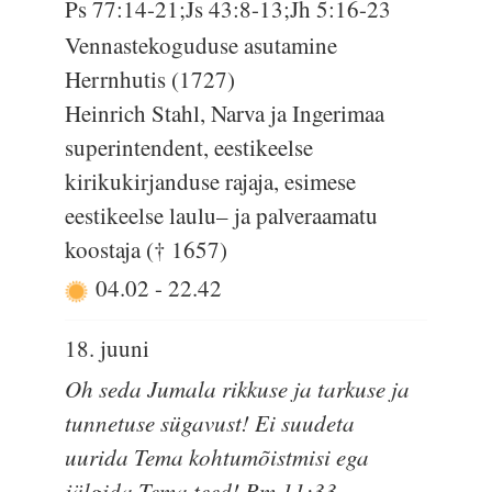
Ps 77:14-21;Js 43:8-13;Jh 5:16-23
Vennastekoguduse asutamine
Herrnhutis (1727)
Heinrich Stahl, Narva ja Ingerimaa
superintendent, eestikeelse
kirikukirjanduse rajaja, esimese
eestikeelse laulu– ja palveraamatu
koostaja († 1657)
04.02
-
22.42
18. juuni
Oh seda Jumala rikkuse ja tarkuse ja
tunnetuse sügavust! Ei suudeta
uurida Tema kohtumõistmisi ega
jälgida Tema teed! Rm 11:33