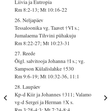
Liivia ja Eutropia
Rm 8:2-13; Mt 10:16-22
26. Neljapäev
Tessaloonika vg. Taavet †VI s.;
Jumalaema Tihvini pühakuju
Rm 8:22-27; Mt 10:23-31
27. Reede
Õigl. salvitooja Johanna †I s.; vg.
Sampson Külalislahke †530
Rm 9:6-19; Mt 10:32-36, 11:1
28. Laupäev
Kp-d Kiir ja Johannes †311; Valamo
vg-d Sergei ja Herman †X s.
Rm 3:28-4:3; Mt 7:24-8:4