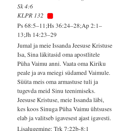
Sk 4:6
KLPR 132
Ps 68:5–11;Hs 36:24–28;Ap 2:1–
13;Jh 14:23–29
Jumal ja meie Issanda Jeesuse Kristuse
Isa, Sina läkitasid oma apostlitele
Püha Vaimu anni. Vaata oma Kiriku
peale ja ava meiegi südamed Vaimule.
Süüta meis oma armastuse tuli ja
tugevda meid Sinu teenimiseks.
Jeesuse Kristuse, meie Issanda läbi,
kes koos Sinuga Püha Vaimu ühtsuses
elab ja valitseb igavesest ajast igavesti.
Lisalugemine: Trk 7:22b-8:1