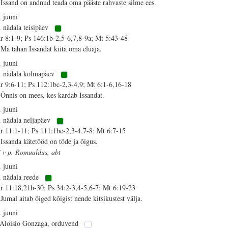
 Issand on andnud teada oma pääste rahvaste silme ees.
. juuni
. nädala teisipäev
r 8:1-9; Ps 146:1b-2,5-6,7,8-9a; Mt 5:43-48
 Ma tahan Issandat kiita oma eluaja.
. juuni
. nädala kolmapäev
r 9:6-11; Ps 112:1bc-2,3-4,9; Mt 6:1-6,16-18
 Õnnis on mees, kes kardab Issandat.
. juuni
. nädala neljapäev
r 11:1-11; Ps 111:1bc-2,3-4,7-8; Mt 6:7-15
 Issanda kätetööd on tõde ja õigus.
i v p. Romualdus, abt
. juuni
. nädala reede
r 11:18,21b-30; Ps 34:2-3,4-5,6-7; Mt 6:19-23
 Jumal aitab õiged kõigist nende kitsikustest välja.
. juuni
 Aloisio Gonzaga, orduvend