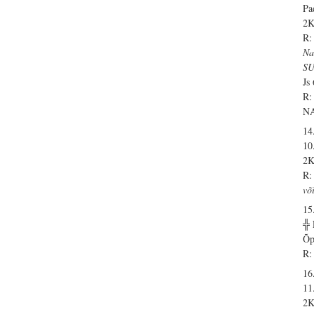
Pa
2K
R:
Na
S
Js
R:
N
14
10
2K
R:
võ
15
╬
Õp
R:
16
11
2K