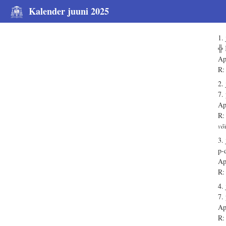
Kalender juuni 2025
1.
╬
Ap
R:
2.
7.
Ap
R:
võ
3.
p-
Ap
R:
4.
7.
Ap
R: