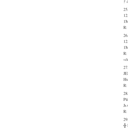
† 
25
12
1M
R:
26
12
1M
R:
võ
27
J
Hs
R:
28
Pü
Js
R:
29
╬ 