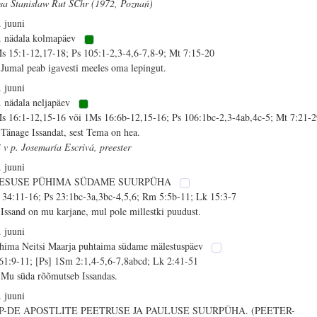
isa Stanisław Rut SChr (1972, Poznań)
. juuni
. nädala kolmapäev
s 15:1-12,17-18; Ps 105:1-2,3-4,6-7,8-9; Mt 7:15-20
 Jumal peab igavesti meeles oma lepingut.
. juuni
. nädala neljapäev
s 16:1-12,15-16 või 1Ms 16:6b-12,15-16; Ps 106:1bc-2,3-4ab,4c-5; Mt 7:21-2
 Tänage Issandat, sest Tema on hea.
i v p. Josemaría Escrivá, preester
. juuni
EESUSE PÜHIMA SÜDAME SUURPÜHA
 34:11-16; Ps 23:1bc-3a,3bc-4,5,6; Rm 5:5b-11; Lk 15:3-7
 Issand on mu karjane, mul pole millestki puudust.
. juuni
hima Neitsi Maarja puhtaima südame mälestuspäev
 61:9-11; [Ps] 1Sm 2:1,4-5,6-7,8abcd; Lk 2:41-51
 Mu süda rõõmutseb Issandas.
. juuni
P-DE APOSTLITE PEETRUSE JA PAULUSE SUURPÜHA. (PEETER-