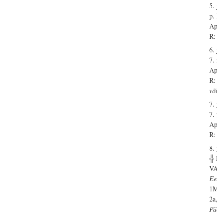
5.
p.
Ap
R:
6.
7.
Ap
R:
võ
7.
7.
Ap
R:
8.
╬
V
Ee
1M
2a
Pä