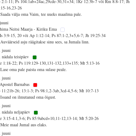
 2:1-11; Ps 104:1ab+24ac,29cde-30,31+34; 1Kr 12:3b-7 või Rm 8:8-17; Jh
:15-16,23-26
 Saada välja oma Vaim, tee uueks maailma pale.
 juuni
hima Neitsi Maarja - Kiriku Ema
s 3:9-15, 20 või Ap 1:12-14; Ps 87:1-2,3+5,6-7; Jh 19:25-34
 Auväärseid asju räägitakse sinu sees, sa Jumala linn.
. juuni
. nädala teisipäev
r 1:18-22; Ps 119:129-130,131-132,133+135; Mt 5:13-16
 Lase oma pale paista oma sulase peale.
. juuni
 Apostel Barnabas
 11:21b-26; 13:1-3; Ps 98:1,2-3ab,3cd-4,5-6; Mt 10:7-13
 Issand on ilmutanud oma õigust.
. juuni
. nädala neljapäev
r 3:15-4:1,3-6; Ps 85:9abcd+10,11-12,13-14; Mt 5:20-26
 Meie maal Jumal aus elaks.
. juuni