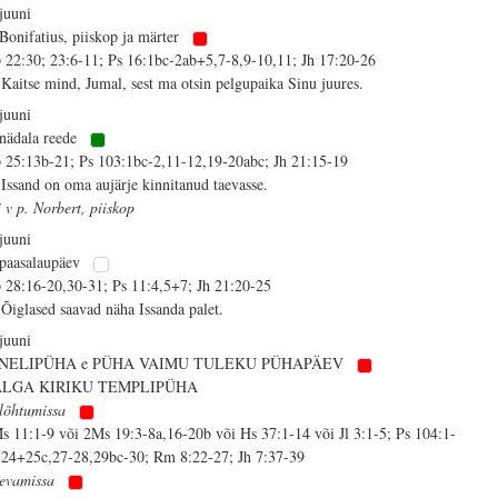
 juuni
 Bonifatius, piiskop ja märter
 22:30; 23:6-11; Ps 16:1bc-2ab+5,7-8,9-10,11; Jh 17:20-26
 Kaitse mind, Jumal, sest ma otsin pelgupaika Sinu juures.
 juuni
 nädala reede
 25:13b-21; Ps 103:1bc-2,11-12,19-20abc; Jh 21:15-19
 Issand on oma aujärje kinnitanud taevasse.
i v p. Norbert, piiskop
 juuni
 paasalaupäev
 28:16-20,30-31; Ps 11:4,5+7; Jh 21:20-25
 Õiglased saavad näha Issanda palet.
 juuni
 NELIPÜHA e PÜHA VAIMU TULEKU PÜHAPÄEV
ALGA KIRIKU TEMPLIPÜHA
lõhtumissa
s 11:1-9 või 2Ms 19:3-8a,16-20b või Hs 37:1-14 või Jl 3:1-5; Ps 104:1-
,24+25c,27-28,29bc-30; Rm 8:22-27; Jh 7:37-39
evamissa