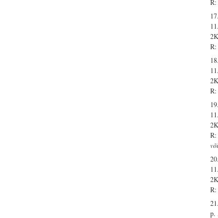
R:
17
11
2K
R:
18
11
2K
R:
19
11
2K
R:
võ
20
11
2K
R:
21
p.