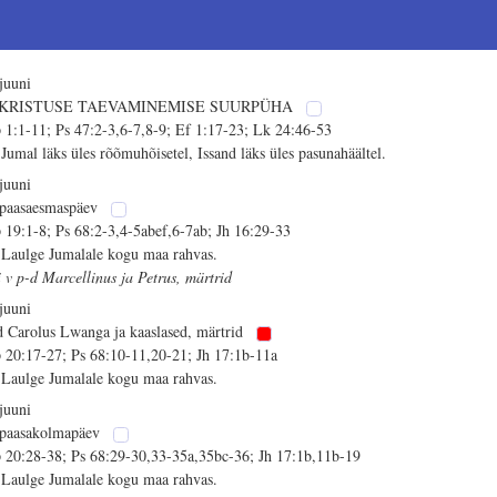
 juuni
 KRISTUSE TAEVAMINEMISE SUURPÜHA
 1:1-11; Ps 47:2-3,6-7,8-9; Ef 1:17-23; Lk 24:46-53
 Jumal läks üles rõõmuhõisetel, Issand läks üles pasunahäältel.
 juuni
 paasaesmaspäev
 19:1-8; Ps 68:2-3,4-5abef,6-7ab; Jh 16:29-33
 Laulge Jumalale kogu maa rahvas.
i v p-d Marcellinus ja Petrus, märtrid
 juuni
d Carolus Lwanga ja kaaslased, märtrid
 20:17-27; Ps 68:10-11,20-21; Jh 17:1b-11a
 Laulge Jumalale kogu maa rahvas.
 juuni
 paasakolmapäev
 20:28-38; Ps 68:29-30,33-35a,35bc-36; Jh 17:1b,11b-19
 Laulge Jumalale kogu maa rahvas.