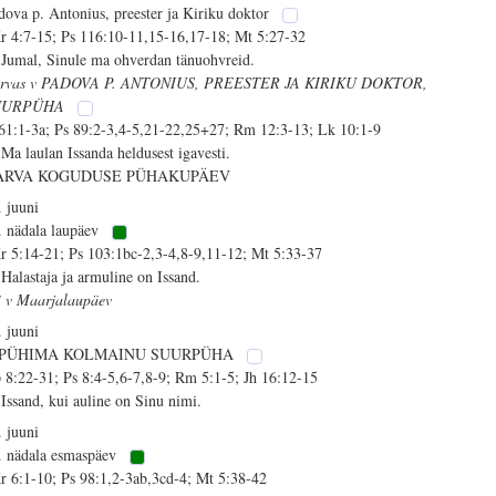
dova p. Antonius, preester ja Kiriku doktor
r 4:7-15; Ps 116:10-11,15-16,17-18; Mt 5:27-32
 Jumal, Sinule ma ohverdan tänuohvreid.
rvas v PADOVA P. ANTONIUS, PREESTER JA KIRIKU DOKTOR,
UURPÜHA
 61:1-3a; Ps 89:2-3,4-5,21-22,25+27; Rm 12:3-13; Lk 10:1-9
 Ma laulan Issanda heldusest igavesti.
ARVA KOGUDUSE PÜHAKUPÄEV
. juuni
. nädala laupäev
r 5:14-21; Ps 103:1bc-2,3-4,8-9,11-12; Mt 5:33-37
 Halastaja ja armuline on Issand.
i v Maarjalaupäev
. juuni
 PÜHIMA KOLMAINU SUURPÜHA
 8:22-31; Ps 8:4-5,6-7,8-9; Rm 5:1-5; Jh 16:12-15
 Issand, kui auline on Sinu nimi.
. juuni
. nädala esmaspäev
r 6:1-10; Ps 98:1,2-3ab,3cd-4; Mt 5:38-42