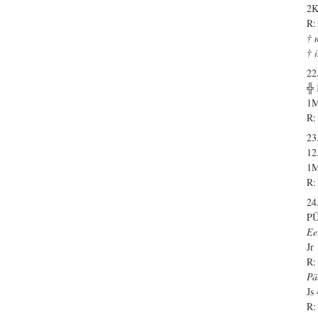
2K
R:
† 
† 
22
╬
1M
R:
23
12
1M
R:
24
P
Ee
Jr
R:
Pä
Js
R: