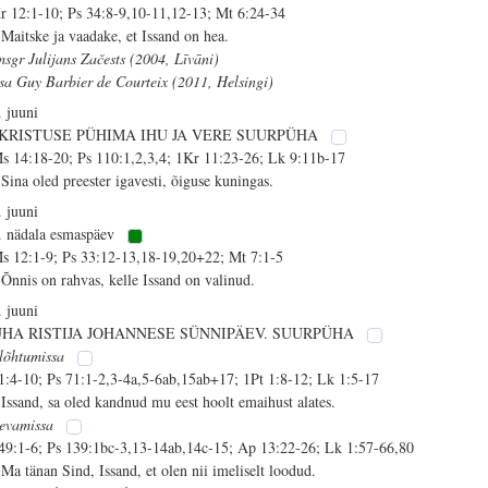
r 12:1-10; Ps 34:8-9,10-11,12-13; Mt 6:24-34
 Maitske ja vaadake, et Issand on hea.
msgr Julijans Začests (2004, Līvāni)
isa Guy Barbier de Courteix (2011, Helsingi)
. juuni
 KRISTUSE PÜHIMA IHU JA VERE SUURPÜHA
s 14:18-20; Ps 110:1,2,3,4; 1Kr 11:23-26; Lk 9:11b-17
 Sina oled preester igavesti, õiguse kuningas.
. juuni
. nädala esmaspäev
s 12:1-9; Ps 33:12-13,18-19,20+22; Mt 7:1-5
 Õnnis on rahvas, kelle Issand on valinud.
. juuni
ÜHA RISTIJA JOHANNESE SÜNNIPÄEV. SUURPÜHA
lõhtumissa
 1:4-10; Ps 71:1-2,3-4a,5-6ab,15ab+17; 1Pt 1:8-12; Lk 1:5-17
 Issand, sa oled kandnud mu eest hoolt emaihust alates.
evamissa
 49:1-6; Ps 139:1bc-3,13-14ab,14c-15; Ap 13:22-26; Lk 1:57-66,80
 Ma tänan Sind, Issand, et olen nii imeliselt loodud.