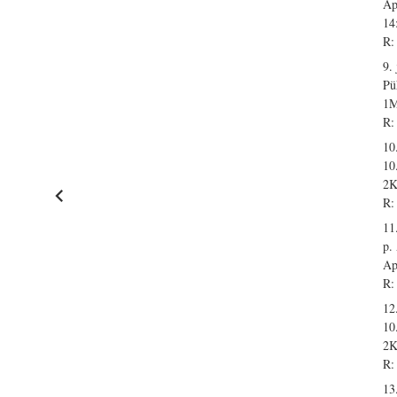
Ap
14
R:
9.
Pü
1M
R:
10
10
2K
R:
11
p.
Ap
R:
12
10
2K
R:
13