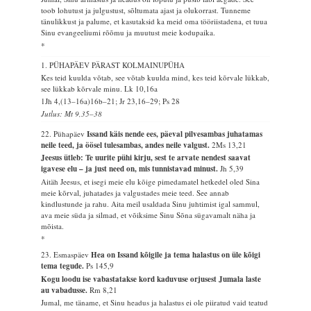
toob lohutust ja julgustust, sõltumata ajast ja olukorrast. Tunneme
tänulikkust ja palume, et kasutaksid ka meid oma tööriistadena, et tuua
Sinu evangeeliumi rõõmu ja muutust meie kodupaika.
*
1. PÜHAPÄEV PÄRAST KOLMAINUPÜHA
Kes teid kuulda võtab, see võtab kuulda mind, kes teid kõrvale lükkab,
see lükkab kõrvale minu.
Lk 10,16a
1Jh 4,(13–16a)16b–21; Jr 23,16–29; Ps 28
Jutlus: Mt 9,35–38
22. Pühapäev
Issand käis nende ees, päeval pilvesambas juhatamas
neile teed, ja öösel tulesambas, andes neile valgust.
2Ms 13,21
Jeesus ütleb: Te uurite pühi kirju, sest te arvate nendest saavat
igavese elu – ja just need on, mis tunnistavad minust.
Jh 5,39
Aitäh Jeesus, et isegi meie elu kõige pimedamatel hetkedel oled Sina
meie kõrval, juhatades ja valgustades meie teed. See annab
kindlustunde ja rahu. Aita meil usaldada Sinu juhtimist igal sammul,
ava meie süda ja silmad, et võiksime Sinu Sõna sügavamalt näha ja
mõista.
*
23. Esmaspäev
Hea on Issand kõigile ja tema halastus on üle kõigi
tema tegude.
Ps 145,9
Kogu loodu ise vabastatakse kord kaduvuse orjusest Jumala laste
au vabadusse.
Rm 8,21
Jumal, me täname, et Sinu headus ja halastus ei ole piiratud vaid teatud