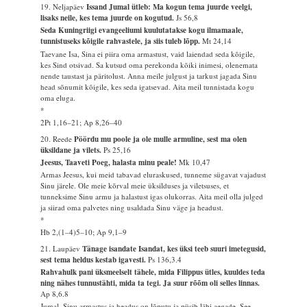
19. Neljapäev
Issand Jumal ütleb: Ma kogun tema juurde veelgi,
lisaks neile, kes tema juurde on kogutud.
Js 56,8
Seda Kuningriigi evangeeliumi kuulutatakse kogu ilmamaale,
tunnistuseks kõigile rahvastele, ja siis tuleb lõpp.
Mt 24,14
Taevane Isa, Sina ei piira oma armastust, vaid laiendad seda kõigile,
kes Sind otsivad. Sa kutsud oma perekonda kõiki inimesi, olenemata
nende taustast ja päritolust. Anna meile julgust ja tarkust jagada Sinu
head sõnumit kõigile, kes seda igatsevad. Aita meil tunnistada kogu
oma eluga.
*
2Pt 1,16–21; Ap 8,26–40
20. Reede
Pöördu mu poole ja ole mulle armuline, sest ma olen
üksildane ja vilets.
Ps 25,16
Jeesus, Taaveti Poeg, halasta minu peale!
Mk 10,47
Armas Jeesus, kui meid tabavad eluraskused, tunneme sügavat vajadust
Sinu järele. Ole meie kõrval meie üksilduses ja viletsuses, et
tunneksime Sinu armu ja halastust igas olukorras. Aita meil olla julged
ja siirad oma palvetes ning usaldada Sinu väge ja headust.
*
Hb 2,(1–4)5–10; Ap 9,1–9
21. Laupäev
Tänage isandate Isandat, kes üksi teeb suuri imetegusid,
sest tema heldus kestab igavesti.
Ps 136,3.4
Rahvahulk pani üksmeelselt tähele, mida Filippus ütles, kuuldes teda
ning nähes tunnustähti, mida ta tegi. Ja suur rõõm oli selles linnas.
Ap 8,6.8
Jumal, Sinu armastus ja headus on lõputu ja püsib läbi aegade. See