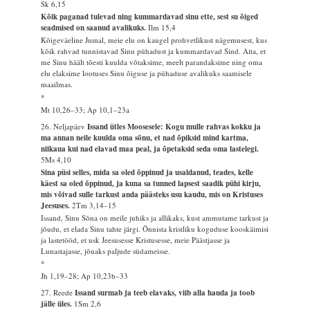
Sk 6,15
Kõik paganad tulevad ning kummardavad sinu ette, sest su õiged
seadmised on saanud avalikuks.
Ilm 15,4
Kõigeväeline Jumal, meie elu on kaugel prohvetlikust nägemusest, kus
kõik rahvad tunnistavad Sinu pühadust ja kummardavad Sind. Aita, et
me Sinu häält tõesti kuulda võtaksime, meelt parandaksime ning oma
elu elaksime lootuses Sinu õiguse ja pühaduse avalikuks saamisele
maailmas.
*
Mt 10,26–33; Ap 10,1–23a
26. Neljapäev
Issand ütles Moosesele: Kogu mulle rahvas kokku ja
ma annan neile kuulda oma sõnu, et nad õpiksid mind kartma,
niikaua kui nad elavad maa peal, ja õpetaksid seda oma lastelegi.
5Ms 4,10
Sina püsi selles, mida sa oled õppinud ja usaldanud, teades, kelle
käest sa oled õppinud, ja kuna sa tunned lapsest saadik pühi kirju,
mis võivad sulle tarkust anda päästeks usu kaudu, mis on Kristuses
Jeesuses.
2Tm 3,14–15
Issand, Sinu Sõna on meile juhiks ja allikaks, kust ammutame tarkust ja
jõudu, et elada Sinu tahte järgi. Õnnista kristliku koguduse kooskäimisi
ja lastetööd, et usk Jeesusesse Kristusesse, meie Päästjasse ja
Lunastajasse, jõuaks paljude südameisse.
*
Jh 1,19–28; Ap 10,23b–33
27. Reede
Issand surmab ja teeb elavaks, viib alla hauda ja toob
jälle üles.
1Sm 2,6