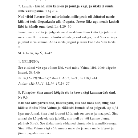
7. Laupäev
Issand, sinu käes on ju jõud ja vägi, ja ükski ei suuda
sulle vastu panna.
2Aj 20,6
Nad viisid Jeesuse üles mäerünkale, mille peale oli ehitatud nende
küla, et teda ülepeakaela alla tõugata. Jeesus läks aga nende keskelt
läbi ja kõndis oma teed.
Lk 4,29–30
Jumal, meie valitseja, julgusta meid usaldama Sinu kaitset ja juhtimist
meie elus. Kui seisame silmitsi ohtude ja raskustega, oled Sina meiega
ja juhid meie samme. Anna meile julgust ja usku kõndida Sinu teedel.
*
Sk 4,1–14; Ap 5,34–42
1. NELIPÜHA
See ei sünni väe ega võimu läbi, vaid minu Vaimu läbi, ütleb vägede
Issand.
Sk 4,6b
Jh 14,15–19(20–23a)23b–27; Ap 2,1–21; Ps 118,1–14
Jutlus: 4Ms 11,11–12.14–17.24–25
8. Pühapäev
Sina annad kõigile elu ja taevavägi kummardab sind.
Ne 9,6
Kui nad olid palvetanud, kõikus paik, kus nad koos olid, ning nad
kõik said täis Püha Vaimu ja rääkisid Jumala sõna julgesti.
Ap 4,31
Igavene Jumal, Sina oled loonud kõik, mis on taevas ja maa peal. Sina
annad elu kõigele elavale ja kõik, mis meil on või kes me oleme,
pärineb Sinult. See täidab meie südamed tänutunde ja alandlikkusega.
Sinu Püha Vaimu vägi võib muuta meie elu ja anda meile julgust ja
jõudu jagada oma usku.