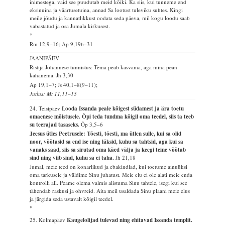
inimestega, vaid see puudutab meid kõiki. Ka siis, kui tunneme end
eksinuina ja väärtusetuina, annad Sa lootust tuleviku suhtes. Kingi
meile jõudu ja kannatlikkust oodata seda päeva, mil kogu loodu saab
vabastatud ja osa Jumala kirkusest.
*
Rm 12,9–16; Ap 9,19b–31
JAANIPÄEV
Ristija Johannese tunnistus: Tema peab kasvama, aga mina pean
kahanema.
Jh 3,30
Ap 19,1–7; Js 40,1–8(9–11);
Jutlus: Mt 11,11–15
24. Teisipäev
Looda Issanda peale kõigest südamest ja ära toetu
omaenese mõistusele. Õpi teda tundma kõigil oma teedel, siis ta teeb
su teerajad tasaseks.
Õp 3,5–6
Jeesus ütles Peetrusele: Tõesti, tõesti, ma ütlen sulle, kui sa olid
noor, vöötasid sa end ise ning läksid, kuhu sa tahtsid, aga kui sa
vanaks saad, siis sa sirutad oma käed välja ja keegi teine vöötab
sind ning viib sind, kuhu sa ei taha.
Jh 21,18
Jumal, meie teed on konarlikud ja ebakindlad, kui toetume ainuüksi
oma tarkusele ja väldime Sinu juhatust. Meie elu ei ole alati meie enda
kontrolli all. Peame olema valmis alistuma Sinu tahtele, isegi kui see
tähendab raskusi ja ohvreid. Aita meil usaldada Sinu plaani meie elus
ja järgida seda ustavalt kõigil teedel.
*
25. Kolmapäev
Kaugelolijad tulevad ning ehitavad Issanda templit.