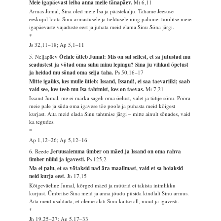
Meie igapäevast leiba anna meile tänapäev.
Mt 6,11
Armas Jumal, Sina oled meie Isa ja päästekalju. Tahame Jeesuse
eeskujul loota Sinu armastusele ja heldusele ning palume: hoolitse meie
igapäevaste vajaduste eest ja juhata meid elama Sinu Sõna järgi.
*
Js 32,11–18; Ap 5,1–11
5. Neljapäev
Õelale ütleb Jumal: Mis on sul sellest, et sa jutustad mu
seadustest ja võtad oma suhu minu lepingu? Sina ju vihkad õpetust
ja heidad mu sõnad oma selja taha.
Ps 50,16–17
Mitte igaüks, kes mulle ütleb: Issand, Issand!, ei saa taevariiki; saab
vaid see, kes teeb mu Isa tahtmist, kes on taevas.
Mt 7,21
Issand Jumal, me ei märka sageli oma õelust, valet ja tühje sõnu. Pööra
meie pale ja süda oma igavese tõe poole ja puhasta meid kõigest
kurjast. Aita meid elada Sinu tahtmise järgi – mitte ainult sõnades, vaid
ka tegudes.
*
Ap 1,12–26; Ap 5,12–16
6. Reede
Jeruusalemma ümber on mäed ja Issand on oma rahva
ümber nüüd ja igavesti.
Ps 125,2
Ma ei palu, et sa võtaksid nad ära maailmast, vaid et sa hoiaksid
neid kurja eest.
Jh 17,15
Kõigeväeline Jumal, kõrged mäed ja müürid ei takista inimlikku
kurjust. Ümbritse Sina meid ja anna jõudu püsida kindlalt Sinu armus.
Aita meid usaldada, et oleme alati Sinu kaitse all, nüüd ja igavesti.
*
Jh 19,25–27; Ap 5,17–33