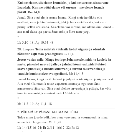
Kui me elame, siis elame Issandale, ja kui me sureme, siis sureme
Issandale. Kas me nüüd elame või sureme – me oleme Issanda
päralt.
Rm 14,8
Jumal, Sina oled elu ja surma Issand. Kingi meie heitlikku ellu
usaldust, rahu ja kindlustunnet, juhi ja hoia meid ka siis, kui me ei
pruugi sellest aru saada. Kas elame või sureme, me oleme Sinu omad –
aita meil elada iga päeva Sinu auks ja Sinu tahte järgi.
*
Lk 3,10–18; Ap 10,34–48
28. Laupäev
Tema mõistab viletsaile kohut õiguses ja otsustab
hädaliste asju maa peal õigluses.
Js 11,4
Jeesus vastas neile: Minge teatage Johannesele, mida te kuulete ja
näete: pimedad näevad jälle ja jalutud kõnnivad, pidalitõbised
saavad puhtaks ja kurdid kuulevad ja surnud tõusevad üles ja
vaestele kuulutatakse evangeeliumi.
Mt 11,4–5
Issand Jeesus, kingi meile tarkust ja julgust seista õiguse ja õigluse eest.
Aita meil olla tundlik teiste vajaduste suhtes ja tegutseda Sinu
armastusest lähtuvalt. Sina oled tõeline tervendaja ja päästja, kes võib
tuua tervenemist ja muutusi meie kõikide ellu.
*
Mt 11,2–10; Ap 11,1–18
2. PÜHAPÄEV PÄRAST KOLMAINUPÜHA
Tulge minu juurde kõik, kes olete vaevatud ja koormatud, ja mina
annan teile hingamise.
Mt 11,28
Lk 14,(15)16–24; Ef 2,(11–16)17–22; Ps 12