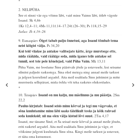
*
2. NELIPÜHA
See ei sünni väe ega võimu läbi, vaid minu Vaimu läbi, ütleb vägede
Issand.
Sk 4,6b
1Kr 12,4–11; 4Ms 11,11f.14–17.24f.(26–30); Ps 118,15–29
Jutlus: Jh 4,19–26
9. Esmaspäev
Õiget tabab palju õnnetusi, aga Issand tõmbab tema
neist kõigist välja.
Ps 34,20
Kui teid viiakse ja antakse valitsejate kätte, ärge muretsege ette,
mida rääkida, vaid rääkige seda, mida iganes teile antakse sel
tunnil, sest teie pole kõnelejad, vaid Püha Vaim.
Mk 13,11
Püha Vaim, me loodame Sinu päästvale jõule ja ustavusele, kui seisame
silmitsi paljude raskustega. Sina oled meiega ning annad meile tarkust
ja julgust keerulistel aegadel. Aita meil usaldada Sinu juhtimist ja mitte
muretseda sellepärast, mida öelda või teha rasketes olukordades.
*
10. Teisipäev
Issand on mu kalju, mu mäelinnus ja mu päästja.
2Sm
22,2
Paulus kirjutab: Issand seisis minu kõrval ja tegi mu vägevaks, et
sõna kuulutamine minu läbi saaks täielikult teoks ja kõik rahvad
seda kuuleksid; nii ma olen välja kistud lõvi suust.
2Tm 4,17
Issand, me täname Sind, et Sa seisad meie kõrval ja annad meile jõudu,
eriti rasketel aegadel. Aita meil usaldada Sinu juhtimist ja väge, et
võiksime julgesti kuulutada Sinu sõna. Kingi meile tarkust ja ustavust,
et täita oma kutsumust.