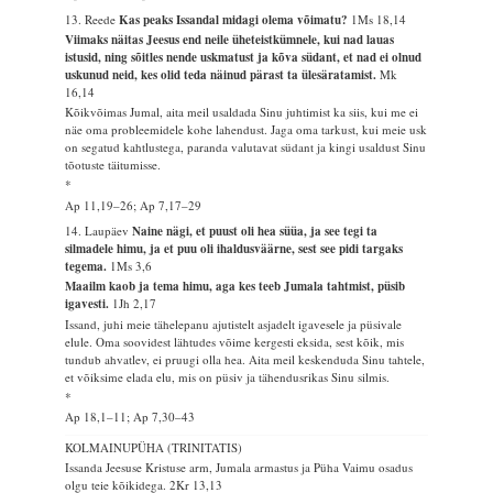
13. Reede
Kas peaks Issandal midagi olema võimatu?
1Ms 18,14
Viimaks näitas Jeesus end neile üheteistkümnele, kui nad lauas
istusid, ning sõitles nende uskmatust ja kõva südant, et nad ei olnud
uskunud neid, kes olid teda näinud pärast ta ülesäratamist.
Mk
16,14
Kõikvõimas Jumal, aita meil usaldada Sinu juhtimist ka siis, kui me ei
näe oma probleemidele kohe lahendust. Jaga oma tarkust, kui meie usk
on segatud kahtlustega, paranda valutavat südant ja kingi usaldust Sinu
tõotuste täitumisse.
*
Ap 11,19–26; Ap 7,17–29
14. Laupäev
Naine nägi, et puust oli hea süüa, ja see tegi ta
silmadele himu, ja et puu oli ihaldusväärne, sest see pidi targaks
tegema.
1Ms 3,6
Maailm kaob ja tema himu, aga kes teeb Jumala tahtmist, püsib
igavesti.
1Jh 2,17
Issand, juhi meie tähelepanu ajutistelt asjadelt igavesele ja püsivale
elule. Oma soovidest lähtudes võime kergesti eksida, sest kõik, mis
tundub ahvatlev, ei pruugi olla hea. Aita meil keskenduda Sinu tahtele,
et võiksime elada elu, mis on püsiv ja tähendusrikas Sinu silmis.
*
Ap 18,1–11; Ap 7,30–43
KOLMAINUPÜHA (TRINITATIS)
Issanda Jeesuse Kristuse arm, Jumala armastus ja Püha Vaimu osadus
olgu teie kõikidega.
2Kr 13,13