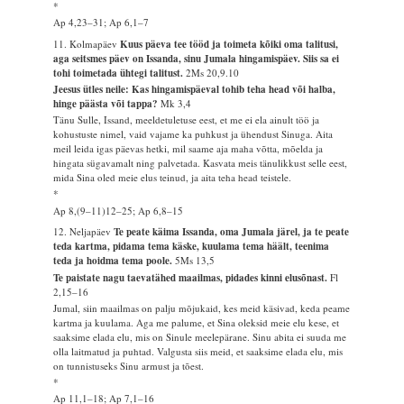
*
Ap 4,23–31; Ap 6,1–7
11. Kolmapäev
Kuus päeva tee tööd ja toimeta kõiki oma talitusi,
aga seitsmes päev on Issanda, sinu Jumala hingamispäev. Siis sa ei
tohi toimetada ühtegi talitust.
2Ms 20,9.10
Jeesus ütles neile: Kas hingamispäeval tohib teha head või halba,
hinge päästa või tappa?
Mk 3,4
Tänu Sulle, Issand, meeldetuletuse eest, et me ei ela ainult töö ja
kohustuste nimel, vaid vajame ka puhkust ja ühendust Sinuga. Aita
meil leida igas päevas hetki, mil saame aja maha võtta, mõelda ja
hingata sügavamalt ning palvetada. Kasvata meis tänulikkust selle eest,
mida Sina oled meie elus teinud, ja aita teha head teistele.
*
Ap 8,(9–11)12–25; Ap 6,8–15
12. Neljapäev
Te peate käima Issanda, oma Jumala järel, ja te peate
teda kartma, pidama tema käske, kuulama tema häält, teenima
teda ja hoidma tema poole.
5Ms 13,5
Te paistate nagu taevatähed maailmas, pidades kinni elusõnast.
Fl
2,15–16
Jumal, siin maailmas on palju mõjukaid, kes meid käsivad, keda peame
kartma ja kuulama. Aga me palume, et Sina oleksid meie elu kese, et
saaksime elada elu, mis on Sinule meelepärane. Sinu abita ei suuda me
olla laitmatud ja puhtad. Valgusta siis meid, et saaksime elada elu, mis
on tunnistuseks Sinu armust ja tõest.
*
Ap 11,1–18; Ap 7,1–16