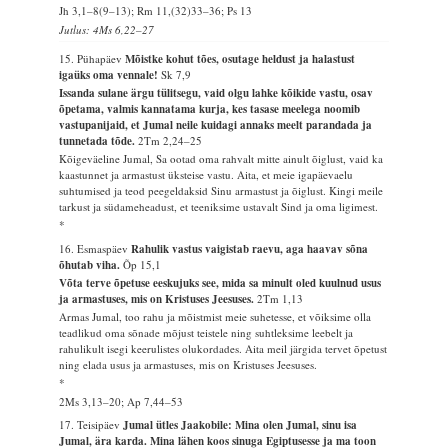
Jh 3,1–8(9–13); Rm 11,(32)33–36; Ps 13
Jutlus: 4Ms 6,22–27
15. Pühapäev
Mõistke kohut tões, osutage heldust ja halastust
igaüks oma vennale!
Sk 7,9
Issanda sulane ärgu tülitsegu, vaid olgu lahke kõikide vastu, osav
õpetama, valmis kannatama kurja, kes tasase meelega noomib
vastupanijaid, et Jumal neile kuidagi annaks meelt parandada ja
tunnetada tõde.
2Tm 2,24–25
Kõigeväeline Jumal, Sa ootad oma rahvalt mitte ainult õiglust, vaid ka
kaastunnet ja armastust üksteise vastu. Aita, et meie igapäevaelu
suhtumised ja teod peegeldaksid Sinu armastust ja õiglust. Kingi meile
tarkust ja südameheadust, et teeniksime ustavalt Sind ja oma ligimest.
*
16. Esmaspäev
Rahulik vastus vaigistab raevu, aga haavav sõna
õhutab viha.
Õp 15,1
Võta terve õpetuse eeskujuks see, mida sa minult oled kuulnud usus
ja armastuses, mis on Kristuses Jeesuses.
2Tm 1,13
Armas Jumal, too rahu ja mõistmist meie suhetesse, et võiksime olla
teadlikud oma sõnade mõjust teistele ning suhtleksime leebelt ja
rahulikult isegi keerulistes olukordades. Aita meil järgida tervet õpetust
ning elada usus ja armastuses, mis on Kristuses Jeesuses.
*
2Ms 3,13–20; Ap 7,44–53
17. Teisipäev
Jumal ütles Jaakobile: Mina olen Jumal, sinu isa
Jumal, ära karda. Mina lähen koos sinuga Egiptusesse ja ma toon