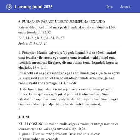
Loosung juuni 2025
Info
Seaded
6. PÜHAPÄEV PÄRAST ÜLESTÕUSMISPÜHA (EXAUDI)
Kristus ütleb: Kui mind maa pealt ülendatakse, siis ma tõmban kõik
enese juurde.
Jh 12,32
Ef 3,14–21; Jr 31,31–34; Ps 27
Jutlus: Jh 14,15–19
1. Pühapäev
Hanna palvetas: Vägede Issand, kui sa tõesti vaatad
oma teenija viletsusele ega unusta oma teenijat, vaid annad oma
teenijale meessoost järglase, siis ma annan tema Issandale kogu ta
eluajaks.
1Sm 1,11
Eliisabetil sai aeg täis sünnitada ja ta tõi ilmale poja. Ja ta naabrid
ja sugulased kuulsid, et Issand oli olnud temale armuline, ja nad
rõõmustasid koos temaga.
Lk 1,57–58
Helde Jumal, tugevda meis usku ja kasvata usaldust Sinu plaanide
suhtes. Ootusajad on sageli pikad ja tulvil teadmatust, aga Sinu
lähedalolu kogemine annab palvetajale rõõmu ja lootust. Sina kingid
tänuliku südame ja palju rõõmu heade andide jagamisest.
*
JUUNI
KUU LOOSUNG: Jumal on mulle selgeks teinud, et ühtegi inimest ei
tohi nimetada halvaks ega rüvedaks.
Ap 10,28
1. juuni - Ülemaailmne palvenädal kristlaste ühtsuse eest
(oikumeeniline palvenädal)