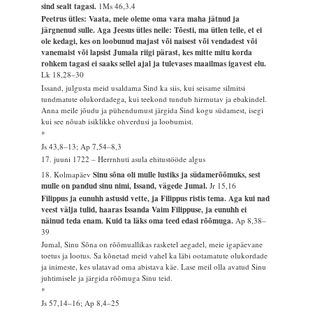
sind sealt tagasi.
1Ms 46,3.4
Peetrus ütles: Vaata, meie oleme oma vara maha jätnud ja
järgnenud sulle. Aga Jeesus ütles neile: Tõesti, ma ütlen teile, et ei
ole kedagi, kes on loobunud majast või naisest või vendadest või
vanemaist või lapsist Jumala riigi pärast, kes mitte mitu korda
rohkem tagasi ei saaks sellel ajal ja tulevases maailmas igavest elu.
Lk 18,28–30
Issand, julgusta meid usaldama Sind ka siis, kui seisame silmitsi
tundmatute olukordadega, kui teekond tundub hirmutav ja ebakindel.
Anna meile jõudu ja pühendumust järgida Sind kogu südamest, isegi
kui see nõuab isiklikke ohverdusi ja loobumist.
*
Js 43,8–13; Ap 7,54–8,3
17. juuni 1722 – Herrnhuti asula ehitustööde algus
18. Kolmapäev
Sinu sõna oli mulle lustiks ja südamerõõmuks, sest
mulle on pandud sinu nimi, Issand, vägede Jumal.
Jr 15,16
Filippus ja eunuhh astusid vette, ja Filippus ristis tema. Aga kui nad
veest välja tulid, haaras Issanda Vaim Filippuse, ja eunuhh ei
näinud teda enam. Kuid ta läks oma teed edasi rõõmuga.
Ap 8,38–
39
Jumal, Sinu Sõna on rõõmuallikas rasketel aegadel, meie igapäevane
toetus ja lootus. Sa kõnetad meid vahel ka läbi ootamatute olukordade
ja inimeste, kes ulatavad oma abistava käe. Lase meil olla avatud Sinu
juhtimisele ja järgida rõõmuga Sinu teid.
*
Js 57,14–16; Ap 8,4–25