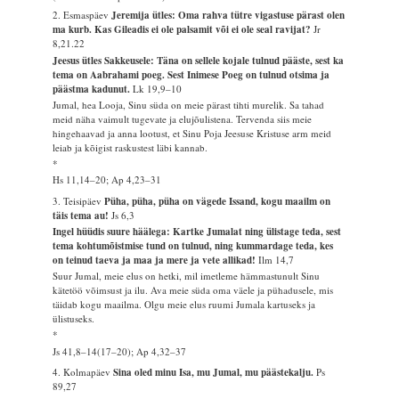
2. Esmaspäev
Jeremija ütles: Oma rahva tütre vigastuse pärast olen
ma kurb. Kas Gileadis ei ole palsamit või ei ole seal ravijat?
Jr
8,21.22
Jeesus ütles Sakkeusele: Täna on sellele kojale tulnud pääste, sest ka
tema on Aabrahami poeg. Sest Inimese Poeg on tulnud otsima ja
päästma kadunut.
Lk 19,9–10
Jumal, hea Looja, Sinu süda on meie pärast tihti murelik. Sa tahad
meid näha vaimult tugevate ja elujõulistena. Tervenda siis meie
hingehaavad ja anna lootust, et Sinu Poja Jeesuse Kristuse arm meid
leiab ja kõigist raskustest läbi kannab.
*
Hs 11,14–20; Ap 4,23–31
3. Teisipäev
Püha, püha, püha on vägede Issand, kogu maailm on
täis tema au!
Js 6,3
Ingel hüüdis suure häälega: Kartke Jumalat ning ülistage teda, sest
tema kohtumõistmise tund on tulnud, ning kummardage teda, kes
on teinud taeva ja maa ja mere ja vete allikad!
Ilm 14,7
Suur Jumal, meie elus on hetki, mil imetleme hämmastunult Sinu
kätetöö võimsust ja ilu. Ava meie süda oma väele ja pühadusele, mis
täidab kogu maailma. Olgu meie elus ruumi Jumala kartuseks ja
ülistuseks.
*
Js 41,8–14(17–20); Ap 4,32–37
4. Kolmapäev
Sina oled minu Isa, mu Jumal, mu päästekalju.
Ps
89,27