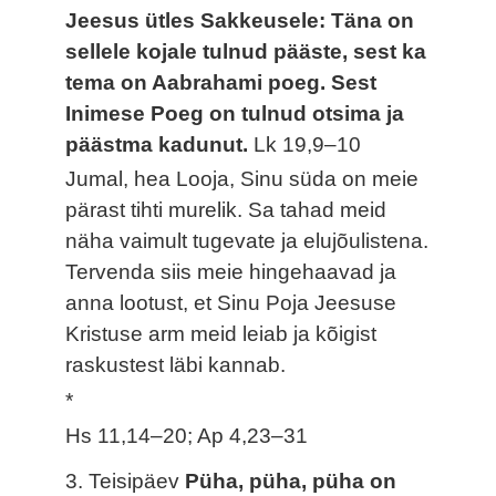
Jeesus ütles Sakkeusele: Täna on
sellele kojale tulnud pääste, sest ka
tema on Aabrahami poeg. Sest
Inimese Poeg on tulnud otsima ja
päästma kadunut.
Lk 19,9–10
Jumal, hea Looja, Sinu süda on meie
pärast tihti murelik. Sa tahad meid
näha vaimult tugevate ja elujõulistena.
Tervenda siis meie hingehaavad ja
anna lootust, et Sinu Poja Jeesuse
Kristuse arm meid leiab ja kõigist
raskustest läbi kannab.
*
Hs 11,14–20; Ap 4,23–31
3. Teisipäev
Püha, püha, püha on