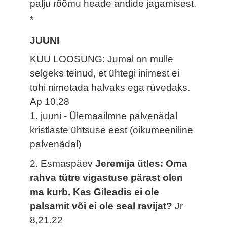
palju rõõmu heade andide jagamisest.
*
JUUNI
KUU LOOSUNG: Jumal on mulle
selgeks teinud, et ühtegi inimest ei
tohi nimetada halvaks ega rüvedaks.
Ap 10,28
1. juuni - Ülemaailmne palvenädal
kristlaste ühtsuse eest (oikumeeniline
palvenädal)
2. Esmaspäev
Jeremija ütles: Oma
rahva tütre vigastuse pärast olen
ma kurb. Kas Gileadis ei ole
palsamit või ei ole seal ravijat?
Jr
8,21.22