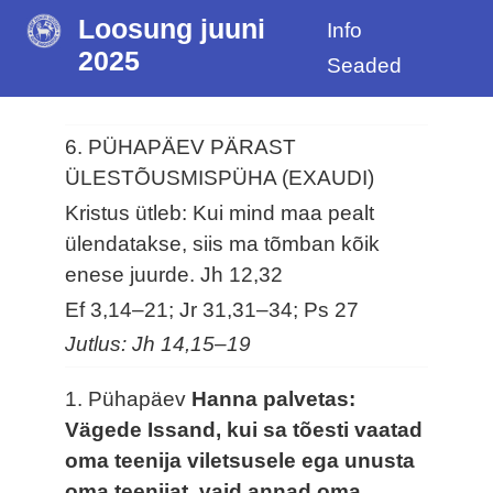
Loosung juuni
Info
2025
Seaded
6. PÜHAPÄEV PÄRAST
ÜLESTÕUSMISPÜHA (EXAUDI)
Kristus ütleb: Kui mind maa pealt
ülendatakse, siis ma tõmban kõik
enese juurde.
Jh 12,32
Ef 3,14–21; Jr 31,31–34; Ps 27
Jutlus: Jh 14,15–19
1. Pühapäev
Hanna palvetas:
Vägede Issand, kui sa tõesti vaatad
oma teenija viletsusele ega unusta
oma teenijat, vaid annad oma