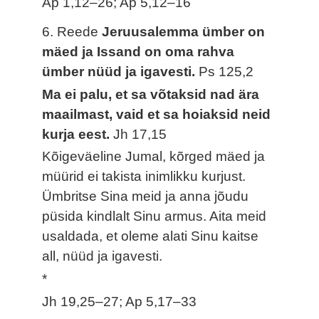
Ap 1,12–26; Ap 5,12–16
6. Reede
Jeruusalemma ümber on
mäed ja Issand on oma rahva
ümber nüüd ja igavesti.
Ps 125,2
Ma ei palu, et sa võtaksid nad ära
maailmast, vaid et sa hoiaksid neid
kurja eest.
Jh 17,15
Kõigeväeline Jumal, kõrged mäed ja
müürid ei takista inimlikku kurjust.
Ümbritse Sina meid ja anna jõudu
püsida kindlalt Sinu armus. Aita meid
usaldada, et oleme alati Sinu kaitse
all, nüüd ja igavesti.
*
Jh 19,25–27; Ap 5,17–33