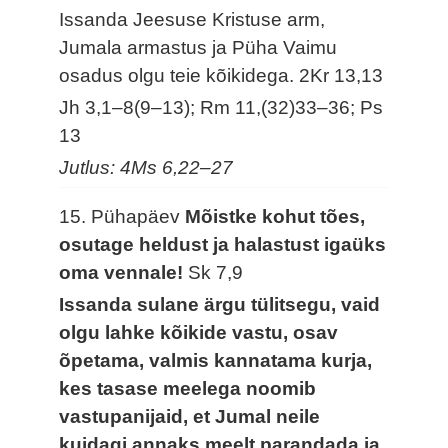
Issanda Jeesuse Kristuse arm,
Jumala armastus ja Püha Vaimu
osadus olgu teie kõikidega.
2Kr 13,13
Jh 3,1–8(9–13); Rm 11,(32)33–36; Ps
13
Jutlus: 4Ms 6,22–27
15. Pühapäev
Mõistke kohut tões,
osutage heldust ja halastust igaüks
oma vennale!
Sk 7,9
Issanda sulane ärgu tülitsegu, vaid
olgu lahke kõikide vastu, osav
õpetama, valmis kannatama kurja,
kes tasase meelega noomib
vastupanijaid, et Jumal neile
kuidagi annaks meelt parandada ja