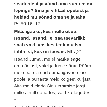
seadustest ja võtad oma suhu minu
lepingu? Sina ju vihkad õpetust ja
heidad mu sõnad oma selja taha.
Ps 50,16–17
Mitte igaüks, kes mulle ütleb:
Issand, Issand!, ei saa taevariiki;
saab vaid see, kes teeb mu Isa
tahtmist, kes on taevas.
Mt 7,21
Issand Jumal, me ei märka sageli
oma õelust, valet ja tühje sõnu. Pööra
meie pale ja süda oma igavese tõe
poole ja puhasta meid kõigest kurjast.
Aita meid elada Sinu tahtmise järgi –
mitte ainult sõnades, vaid ka tegudes.
*