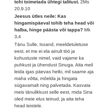
tohi toimetada ühtegi talitust.
2Ms
20,9.10
Jeesus ütles neile: Kas
hingamispäeval tohib teha head või
halba, hinge päästa või tappa?
Mk
3,4
Tänu Sulle, Issand, meeldetuletuse
eest, et me ei ela ainult töö ja
kohustuste nimel, vaid vajame ka
puhkust ja ühendust Sinuga. Aita meil
leida igas päevas hetki, mil saame aja
maha võtta, mõelda ja hingata
sügavamalt ning palvetada. Kasvata
meis tänulikkust selle eest, mida Sina
oled meie elus teinud, ja aita teha
head teistele.