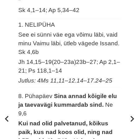
*
Sk 4,1–14; Ap 5,34–42
1. NELIPÜHA
See ei sünni väe ega võimu läbi, vaid
minu Vaimu läbi, ütleb vägede Issand.
Sk 4,6b
Jh 14,15–19(20–23a)23b–27; Ap 2,1–
21; Ps 118,1–14
Jutlus: 4Ms 11,11–12.14–17.24–25
8. Pühapäev
Sina annad kõigile elu
ja taevavägi kummardab sind.
Ne
9,6
Kui nad olid palvetanud, kõikus
paik, kus nad koos olid, ning nad