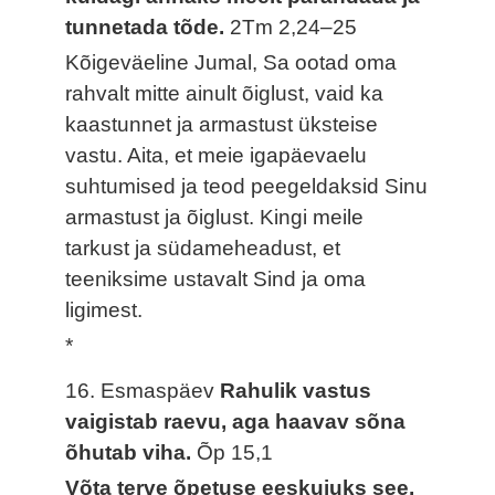
tunnetada tõde.
2Tm 2,24–25
Kõigeväeline Jumal, Sa ootad oma
rahvalt mitte ainult õiglust, vaid ka
kaastunnet ja armastust üksteise
vastu. Aita, et meie igapäevaelu
suhtumised ja teod peegeldaksid Sinu
armastust ja õiglust. Kingi meile
tarkust ja südameheadust, et
teeniksime ustavalt Sind ja oma
ligimest.
*
16. Esmaspäev
Rahulik vastus
vaigistab raevu, aga haavav sõna
õhutab viha.
Õp 15,1
Võta terve õpetuse eeskujuks see,