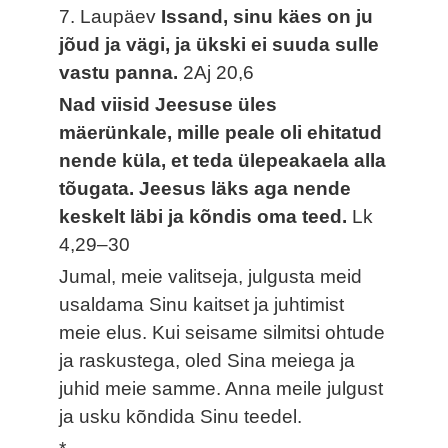
7. Laupäev
Issand, sinu käes on ju
jõud ja vägi, ja ükski ei suuda sulle
vastu panna.
2Aj 20,6
Nad viisid Jeesuse üles
mäerünkale, mille peale oli ehitatud
nende küla, et teda ülepeakaela alla
tõugata. Jeesus läks aga nende
keskelt läbi ja kõndis oma teed.
Lk
4,29–30
Jumal, meie valitseja, julgusta meid
usaldama Sinu kaitset ja juhtimist
meie elus. Kui seisame silmitsi ohtude
ja raskustega, oled Sina meiega ja
juhid meie samme. Anna meile julgust
ja usku kõndida Sinu teedel.