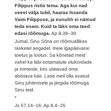
Filippus ristis tema. Aga kui nad
veest välja tulid, haaras Issanda
Vaim Filippuse, ja eunuhh ei näinud
teda enam. Kuid ta läks oma teed
edasi rõõmuga.
Ap 8,38–39
Jumal, Sinu Sõna on rõõmuallikas
rasketel aegadel, meie igapäevane
toetus ja lootus. Sa kõnetad meid
vahel ka läbi ootamatute olukordade
ja inimeste, kes ulatavad oma
abistava käe. Lase meil olla avatud
Sinu juhtimisele ja järgida rõõmuga
Sinu teid.
*
Js 57,14–16; Ap 8,4–25