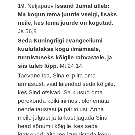
19. Neljapäev
Issand Jumal ütleb:
Ma kogun tema juurde veelgi, lisaks
neile, kes tema juurde on kogutud.
Js 56,8
Seda Kuningriigi evangeeliumi
kuulutatakse kogu ilmamaale,
tunnistuseks kõigile rahvastele, ja
siis tuleb lõpp.
Mt 24,14
Taevane Isa, Sina ei piira oma
armastust, vaid laiendad seda kõigile,
kes Sind otsivad. Sa kutsud oma
perekonda kõiki inimesi, olenemata
nende taustast ja päritolust. Anna
meile julgust ja tarkust jagada Sinu
head sõnumit kõigile, kes seda
igatsevad. Aita meil tunnistada kogu