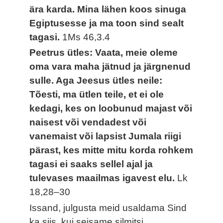
ära karda. Mina lähen koos sinuga
Egiptusesse ja ma toon sind sealt
tagasi.
1Ms 46,3.4
Peetrus ütles: Vaata, meie oleme
oma vara maha jätnud ja järgnenud
sulle. Aga Jeesus ütles neile:
Tõesti, ma ütlen teile, et ei ole
kedagi, kes on loobunud majast või
naisest või vendadest või
vanemaist või lapsist Jumala riigi
pärast, kes mitte mitu korda rohkem
tagasi ei saaks sellel ajal ja
tulevases maailmas igavest elu.
Lk
18,28–30
Issand, julgusta meid usaldama Sind
ka siis, kui seisame silmitsi