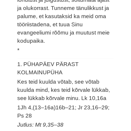
ja olukorrast. Tunneme tänulikkust ja
palume, et kasutaksid ka meid oma
tööriistadena, et tuua Sinu
evangeeliumi rõõmu ja muutust meie
kodupaika.
*
1. PÜHAPÄEV PÄRAST
KOLMAINUPÜHA
Kes teid kuulda võtab, see võtab
kuulda mind, kes teid kõrvale lükkab,
see lükkab kõrvale minu.
Lk 10,16a
1Jh 4,(13–16a)16b–21; Jr 23,16–29;
Ps 28
Jutlus: Mt 9,35–38