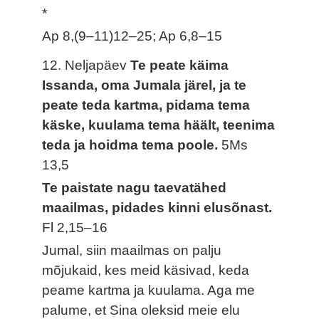
*
Ap 8,(9–11)12–25; Ap 6,8–15
12. Neljapäev
Te peate käima
Issanda, oma Jumala järel, ja te
peate teda kartma, pidama tema
käske, kuulama tema häält, teenima
teda ja hoidma tema poole.
5Ms
13,5
Te paistate nagu taevatähed
maailmas, pidades kinni elusõnast.
Fl 2,15–16
Jumal, siin maailmas on palju
mõjukaid, kes meid käsivad, keda
peame kartma ja kuulama. Aga me
palume, et Sina oleksid meie elu