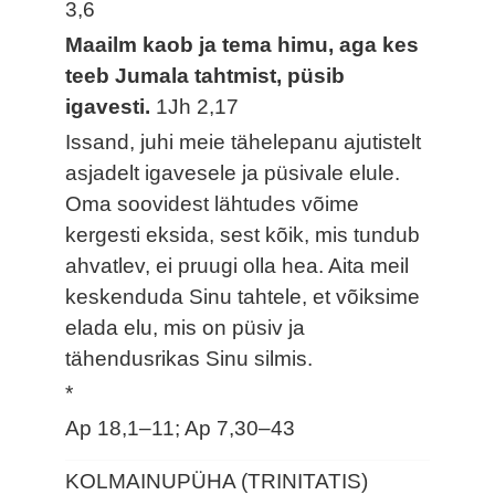
3,6
Maailm kaob ja tema himu, aga kes
teeb Jumala tahtmist, püsib
igavesti.
1Jh 2,17
Issand, juhi meie tähelepanu ajutistelt
asjadelt igavesele ja püsivale elule.
Oma soovidest lähtudes võime
kergesti eksida, sest kõik, mis tundub
ahvatlev, ei pruugi olla hea. Aita meil
keskenduda Sinu tahtele, et võiksime
elada elu, mis on püsiv ja
tähendusrikas Sinu silmis.
*
Ap 18,1–11; Ap 7,30–43
KOLMAINUPÜHA (TRINITATIS)