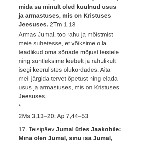
mida sa minult oled kuulnud usus
ja armastuses, mis on Kristuses
Jeesuses.
2Tm 1,13
Armas Jumal, too rahu ja mõistmist
meie suhetesse, et võiksime olla
teadlikud oma sõnade mõjust teistele
ning suhtleksime leebelt ja rahulikult
isegi keerulistes olukordades. Aita
meil järgida tervet õpetust ning elada
usus ja armastuses, mis on Kristuses
Jeesuses.
*
2Ms 3,13–20; Ap 7,44–53
17. Teisipäev
Jumal ütles Jaakobile:
Mina olen Jumal, sinu isa Jumal,