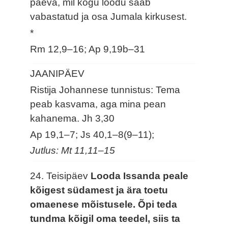
päeva, mil kogu loodu saab
vabastatud ja osa Jumala kirkusest.
*
Rm 12,9–16; Ap 9,19b–31
JAANIPÄEV
Ristija Johannese tunnistus: Tema
peab kasvama, aga mina pean
kahanema.
Jh 3,30
Ap 19,1–7; Js 40,1–8(9–11);
Jutlus: Mt 11,11–15
24. Teisipäev
Looda Issanda peale
kõigest südamest ja ära toetu
omaenese mõistusele. Õpi teda
tundma kõigil oma teedel, siis ta