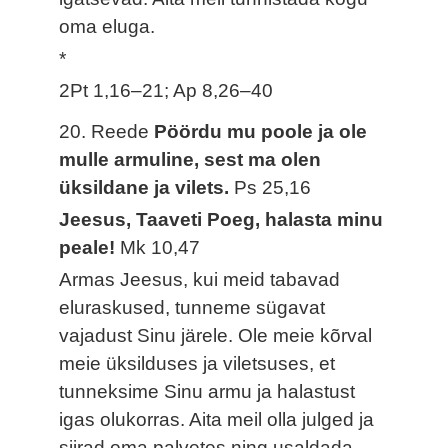
oma eluga.
*
2Pt 1,16–21; Ap 8,26–40
20. Reede
Pöördu mu poole ja ole
mulle armuline, sest ma olen
üksildane ja vilets.
Ps 25,16
Jeesus, Taaveti Poeg, halasta minu
peale!
Mk 10,47
Armas Jeesus, kui meid tabavad
eluraskused, tunneme sügavat
vajadust Sinu järele. Ole meie kõrval
meie üksilduses ja viletsuses, et
tunneksime Sinu armu ja halastust
igas olukorras. Aita meil olla julged ja
siirad oma palvetes ning usaldada