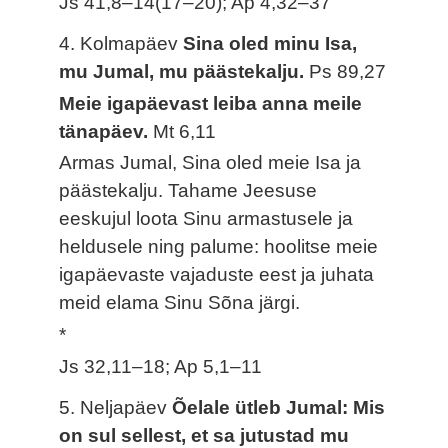
Js 41,8–14(17–20); Ap 4,32–37
4. Kolmapäev
Sina oled minu Isa,
mu Jumal, mu päästekalju.
Ps 89,27
Meie igapäevast leiba anna meile
tänapäev.
Mt 6,11
Armas Jumal, Sina oled meie Isa ja
päästekalju. Tahame Jeesuse
eeskujul loota Sinu armastusele ja
heldusele ning palume: hoolitse meie
igapäevaste vajaduste eest ja juhata
meid elama Sinu Sõna järgi.
*
Js 32,11–18; Ap 5,1–11
5. Neljapäev
Õelale ütleb Jumal: Mis
on sul sellest, et sa jutustad mu