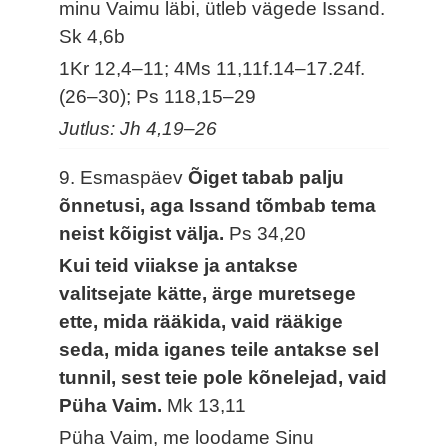
minu Vaimu läbi, ütleb vägede Issand.
Sk 4,6b
1Kr 12,4–11; 4Ms 11,11f.14–17.24f.
(26–30); Ps 118,15–29
Jutlus: Jh 4,19–26
9. Esmaspäev
Õiget tabab palju
õnnetusi, aga Issand tõmbab tema
neist kõigist välja.
Ps 34,20
Kui teid viiakse ja antakse
valitsejate kätte, ärge muretsege
ette, mida rääkida, vaid rääkige
seda, mida iganes teile antakse sel
tunnil, sest teie pole kõnelejad, vaid
Püha Vaim.
Mk 13,11
Püha Vaim, me loodame Sinu