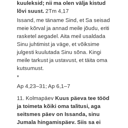
kuuleksid; nii ma olen välja kistud
lõvi suust.
2Tm 4,17
Issand, me täname Sind, et Sa seisad
meie kõrval ja annad meile jõudu, eriti
rasketel aegadel. Aita meil usaldada
Sinu juhtimist ja väge, et võiksime
julgesti kuulutada Sinu sõna. Kingi
meile tarkust ja ustavust, et täita oma
kutsumust.
*
Ap 4,23–31; Ap 6,1–7
11. Kolmapäev
Kuus päeva tee tööd
ja toimeta kõiki oma talitusi, aga
seitsmes päev on Issanda, sinu
Jumala hingamispäev. Siis sa ei