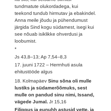
tundmatute olukordadega, kui
teekond tundub hirmutav ja ebakindel.
Anna meile jõudu ja pühendumust
järgida Sind kogu südamest, isegi kui
see nõuab isiklikke ohverdusi ja
loobumist.
*
Js 43,8–13; Ap 7,54–8,3
17. juuni 1722 – Herrnhuti asula
ehitustööde algus
18. Kolmapäev
Sinu sõna oli mulle
lustiks ja südamerõõmuks, sest
mulle on pandud sinu nimi, Issand,
vägede Jumal.
Jr 15,16
Filippus ja eunuhh astusid vette, ja