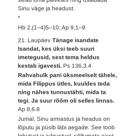
Sinu väge ja headust.
*
Hb 2,(1–4)5–10; Ap 9,1–9
21. Laupäev
Tänage isandate
Isandat, kes üksi teeb suuri
imetegusid, sest tema heldus
kestab igavesti.
Ps 136,3.4
Rahvahulk pani üksmeelselt tähele,
mida Filippus ütles, kuuldes teda
ning nähes tunnustähti, mida ta
tegi. Ja suur rõõm oli selles linnas.
Ap 8,6.8
Jumal, Sinu armastus ja headus on
lõputu ja püsib läbi aegade. See toob
lohutust ja julgustust, sõltumata ajast