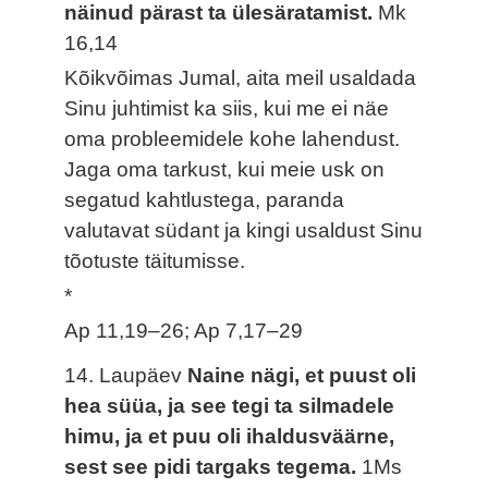
näinud pärast ta ülesäratamist.
Mk
16,14
Kõikvõimas Jumal, aita meil usaldada
Sinu juhtimist ka siis, kui me ei näe
oma probleemidele kohe lahendust.
Jaga oma tarkust, kui meie usk on
segatud kahtlustega, paranda
valutavat südant ja kingi usaldust Sinu
tõotuste täitumisse.
*
Ap 11,19–26; Ap 7,17–29
14. Laupäev
Naine nägi, et puust oli
hea süüa, ja see tegi ta silmadele
himu, ja et puu oli ihaldusväärne,
sest see pidi targaks tegema.
1Ms