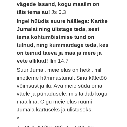
vägede Issand, kogu maailm on
täis tema au!
Js 6,3
Ingel hüüdis suure häälega: Kartke
Jumalat ning ülistage teda, sest
tema kohtumõistmise tund on
tulnud, ning kummardage teda, kes
on teinud taeva ja maa ja mere ja
vete allikad!
Ilm 14,7
Suur Jumal, meie elus on hetki, mil
imetleme hämmastunult Sinu kätetöö
võimsust ja ilu. Ava meie süda oma
väele ja pühadusele, mis täidab kogu
maailma. Olgu meie elus ruumi
Jumala kartuseks ja ülistuseks.
*