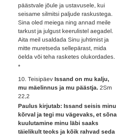
päästvale jõule ja ustavusele, kui
seisame silmitsi paljude raskustega.
Sina oled meiega ning annad meile
tarkust ja julgust keerulistel aegadel.
Aita meil usaldada Sinu juhtimist ja
mitte muretseda sellepärast, mida
öelda või teha rasketes olukordades.
*
10. Teisipäev
Issand on mu kalju,
mu mäelinnus ja mu päästja.
2Sm
22,2
Paulus kirjutab: Issand seisis minu
kõrval ja tegi mu vägevaks, et sõna
kuulutamine minu läbi saaks
täielikult teoks ja kõik rahvad seda