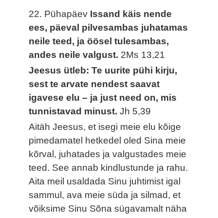
22. Pühapäev
Issand käis nende
ees, päeval pilvesambas juhatamas
neile teed, ja öösel tulesambas,
andes neile valgust.
2Ms 13,21
Jeesus ütleb: Te uurite pühi kirju,
sest te arvate nendest saavat
igavese elu – ja just need on, mis
tunnistavad minust.
Jh 5,39
Aitäh Jeesus, et isegi meie elu kõige
pimedamatel hetkedel oled Sina meie
kõrval, juhatades ja valgustades meie
teed. See annab kindlustunde ja rahu.
Aita meil usaldada Sinu juhtimist igal
sammul, ava meie süda ja silmad, et
võiksime Sinu Sõna sügavamalt näha