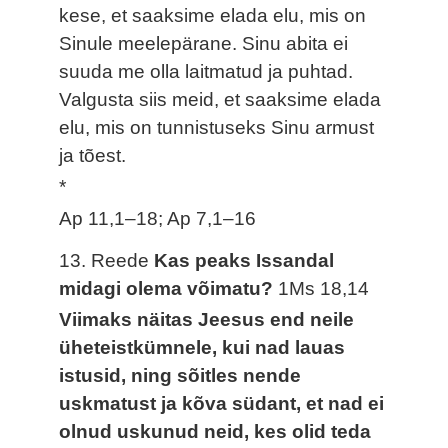
kese, et saaksime elada elu, mis on
Sinule meelepärane. Sinu abita ei
suuda me olla laitmatud ja puhtad.
Valgusta siis meid, et saaksime elada
elu, mis on tunnistuseks Sinu armust
ja tõest.
*
Ap 11,1–18; Ap 7,1–16
13. Reede
Kas peaks Issandal
midagi olema võimatu?
1Ms 18,14
Viimaks näitas Jeesus end neile
üheteistkümnele, kui nad lauas
istusid, ning sõitles nende
uskmatust ja kõva südant, et nad ei
olnud uskunud neid, kes olid teda