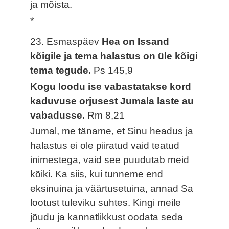
ja mõista.
*
23. Esmaspäev
Hea on Issand
kõigile ja tema halastus on üle kõigi
tema tegude.
Ps 145,9
Kogu loodu ise vabastatakse kord
kaduvuse orjusest Jumala laste au
vabadusse.
Rm 8,21
Jumal, me täname, et Sinu headus ja
halastus ei ole piiratud vaid teatud
inimestega, vaid see puudutab meid
kõiki. Ka siis, kui tunneme end
eksinuina ja väärtusetuina, annad Sa
lootust tuleviku suhtes. Kingi meile
jõudu ja kannatlikkust oodata seda