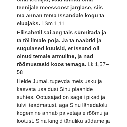
teenijale meessoost järglase, siis
ma annan tema Issandale kogu ta
eluajaks.
1Sm 1,11
Eliisabetil sai aeg täis sünnitada ja
ta tõi ilmale poja. Ja ta naabrid ja
sugulased kuulsid, et Issand oli
olnud temale armuline, ja nad
rõõmustasid koos temaga.
Lk 1,57–
58
Helde Jumal, tugevda meis usku ja
kasvata usaldust Sinu plaanide
suhtes. Ootusajad on sageli pikad ja
tulvil teadmatust, aga Sinu lähedalolu
kogemine annab palvetajale rõõmu ja
lootust. Sina kingid tänuliku südame ja