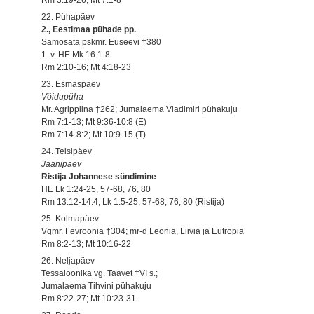
22. Pühapäev
2., Eestimaa pühade pp.
Samosata pskmr. Euseevi †380
1. v. HE Mk 16:1-8
Rm 2:10-16; Mt 4:18-23
23. Esmaspäev
Võidupüha
Mr. Agrippiina †262; Jumalaema Vladimiri pühakuju
Rm 7:1-13; Mt 9:36-10:8 (E)
Rm 7:14-8:2; Mt 10:9-15 (T)
24. Teisipäev
Jaanipäev
Ristija Johannese sündimine
HE Lk 1:24-25, 57-68, 76, 80
Rm 13:12-14:4; Lk 1:5-25, 57-68, 76, 80 (Ristija)
25. Kolmapäev
Vgmr. Fevroonia †304; mr-d Leonia, Liivia ja Eutropia
Rm 8:2-13; Mt 10:16-22
26. Neljapäev
Tessaloonika vg. Taavet †VI s.;
Jumalaema Tihvini pühakuju
Rm 8:22-27; Mt 10:23-31