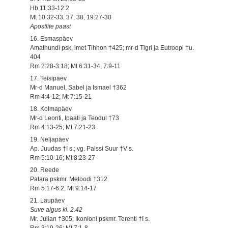
Hb 11:33-12:2
Mt 10:32-33, 37, 38, 19:27-30
Apostlite paast
16. Esmaspäev
Amathundi psk. imet Tihhon †425; mr-d Tigri ja Eutroopi †u.
404
Rm 2:28-3:18; Mt 6:31-34, 7:9-11
17. Teisipäev
Mr-d Manuel, Sabel ja Ismael †362
Rm 4:4-12; Mt 7:15-21
18. Kolmapäev
Mr-d Leonti, Ipaati ja Teodul †73
Rm 4:13-25; Mt 7:21-23
19. Neljapäev
Ap. Juudas †I s.; vg. Paissi Suur †V s.
Rm 5:10-16; Mt 8:23-27
20. Reede
Patara pskmr. Metoodi †312
Rm 5:17-6:2; Mt 9:14-17
21. Laupäev
Suve algus kl. 2.42
Mr. Julian †305; Ikonioni pskmr. Terenti †I s.
Rm 3:19-26; Mt 7:1-8