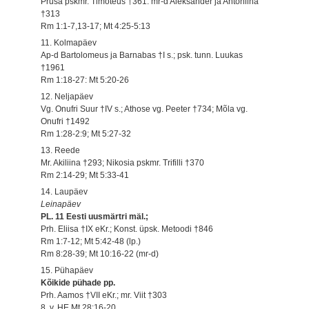
Prusa pskmr. Timoteus †361: mr-d Aleksander ja Antoniina
†313
Rm 1:1-7,13-17; Mt 4:25-5:13
11. Kolmapäev
Ap-d Bartolomeus ja Barnabas †I s.; psk. tunn. Luukas
†1961
Rm 1:18-27: Mt 5:20-26
12. Neljapäev
Vg. Onufri Suur †IV s.; Athose vg. Peeter †734; Mõla vg.
Onufri †1492
Rm 1:28-2:9; Mt 5:27-32
13. Reede
Mr. Akiliina †293; Nikosia pskmr. Trifilli †370
Rm 2:14-29; Mt 5:33-41
14. Laupäev
Leinapäev
PL. 11 Eesti uusmärtri mäl.;
Prh. Eliisa †IX eKr.; Konst. üpsk. Metoodi †846
Rm 1:7-12; Mt 5:42-48 (lp.)
Rm 8:28-39; Mt 10:16-22 (mr-d)
15. Pühapäev
Kõikide pühade pp.
Prh. Aamos †VII eKr.; mr. Viit †303
8. v. HE Mt 28:16-20