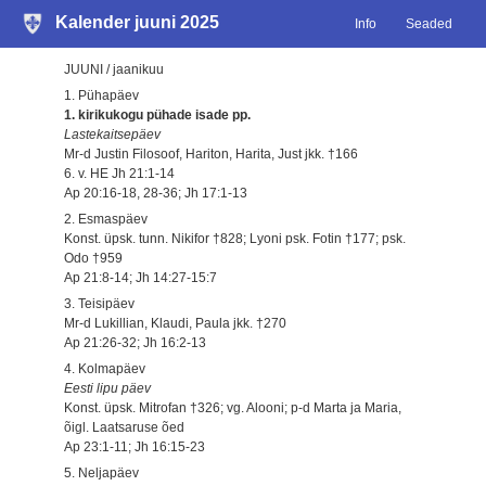
Kalender juuni 2025
Info
Seaded
JUUNI / jaanikuu
1. Pühapäev
1. kirikukogu pühade isade pp.
Lastekaitsepäev
Mr-d Justin Filosoof, Hariton, Harita, Just jkk. †166
6. v. HE Jh 21:1-14
Ap 20:16-18, 28-36; Jh 17:1-13
2. Esmaspäev
Konst. üpsk. tunn. Nikifor †828; Lyoni psk. Fotin †177; psk.
Odo †959
Ap 21:8-14; Jh 14:27-15:7
3. Teisipäev
Mr-d Lukillian, Klaudi, Paula jkk. †270
Ap 21:26-32; Jh 16:2-13
4. Kolmapäev
Eesti lipu päev
Konst. üpsk. Mitrofan †326; vg. Alooni; p-d Marta ja Maria,
õigl. Laatsaruse õed
Ap 23:1-11; Jh 16:15-23
5. Neljapäev