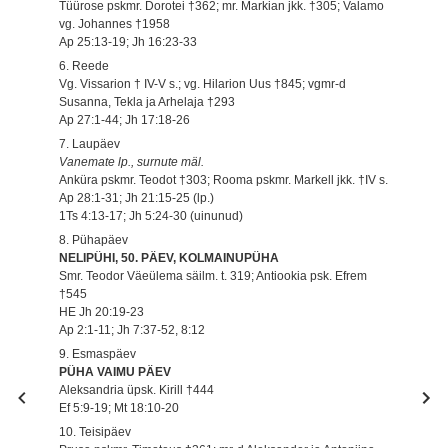
Tüürose pskmr. Dorotei †362; mr. Markian jkk. †305; Valamo
vg. Johannes †1958
Ap 25:13-19; Jh 16:23-33
6. Reede
Vg. Vissarion † IV-V s.; vg. Hilarion Uus †845; vgmr-d
Susanna, Tekla ja Arhelaja †293
Ap 27:1-44; Jh 17:18-26
7. Laupäev
Vanemate lp., surnute mäl.
Anküra pskmr. Teodot †303; Rooma pskmr. Markell jkk. †IV s.
Ap 28:1-31; Jh 21:15-25 (lp.)
1Ts 4:13-17; Jh 5:24-30 (uinunud)
8. Pühapäev
NELIPÜHI, 50. PÄEV, KOLMAINUPÜHA
Smr. Teodor Väeülema säilm. t. 319; Antiookia psk. Efrem
†545
HE Jh 20:19-23
Ap 2:1-11; Jh 7:37-52, 8:12
9. Esmaspäev
PÜHA VAIMU PÄEV
Aleksandria üpsk. Kirill †444
Ef 5:9-19; Mt 18:10-20
10. Teisipäev