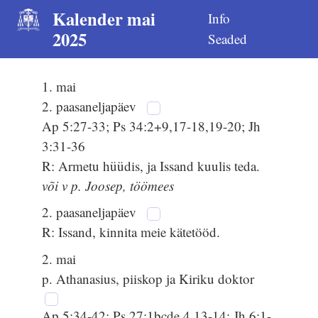
Kalender mai
Info
2025
Seaded
1. mai
2. paasaneljapäev
Ap 5:27-33; Ps 34:2+9,17-18,19-20; Jh
3:31-36
R: Armetu hüüdis, ja Issand kuulis teda.
või v p. Joosep, töömees
2. paasaneljapäev
R: Issand, kinnita meie kätetööd.
2. mai
p. Athanasius, piiskop ja Kiriku doktor
Ap 5:34-42; Ps 27:1bcde,4,13-14; Jh 6:1-