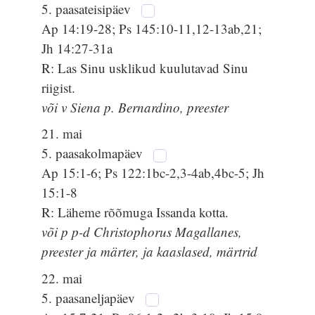
5. paasateisipäev
Ap 14:19-28; Ps 145:10-11,12-13ab,21;
Jh 14:27-31a
R: Las Sinu usklikud kuulutavad Sinu
riigist.
või v Siena p. Bernardino, preester
21. mai
5. paasakolmapäev
Ap 15:1-6; Ps 122:1bc-2,3-4ab,4bc-5; Jh
15:1-8
R: Läheme rõõmuga Issanda kotta.
või p p-d Christophorus Magallanes,
preester ja märter, ja kaaslased, märtrid
22. mai
5. paasaneljapäev