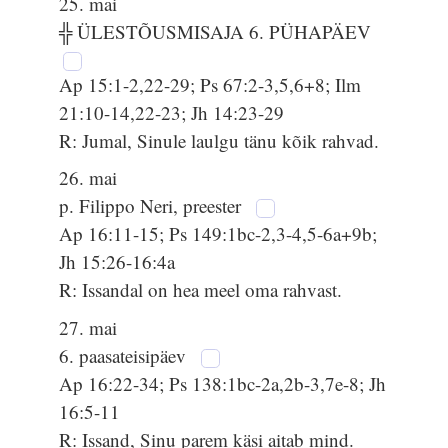
25. mai
╬ ÜLESTÕUSMISAJA 6. PÜHAPÄEV
Ap 15:1-2,22-29; Ps 67:2-3,5,6+8; Ilm
21:10-14,22-23; Jh 14:23-29
R: Jumal, Sinule laulgu tänu kõik rahvad.
26. mai
p. Filippo Neri, preester
Ap 16:11-15; Ps 149:1bc-2,3-4,5-6a+9b;
Jh 15:26-16:4a
R: Issandal on hea meel oma rahvast.
27. mai
6. paasateisipäev
Ap 16:22-34; Ps 138:1bc-2a,2b-3,7e-8; Jh
16:5-11
R: Issand, Sinu parem käsi aitab mind.