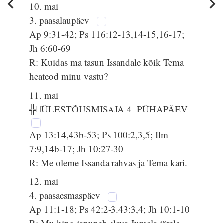
10. mai
3. paasalaupäev
Ap 9:31-42; Ps 116:12-13,14-15,16-17;
Jh 6:60-69
R: Kuidas ma tasun Issandale kõik Tema
heateod minu vastu?
11. mai
╬ÜLESTÕUSMISAJA 4. PÜHAPÄEV
Ap 13:14,43b-53; Ps 100:2,3,5; Ilm
7:9,14b-17; Jh 10:27-30
R: Me oleme Issanda rahvas ja Tema kari.
12. mai
4. paasaesmaspäev
Ap 11:1-18; Ps 42:2-3.43:3,4; Jh 10:1-10
R: Mu hing januneb elava Jumala järele.