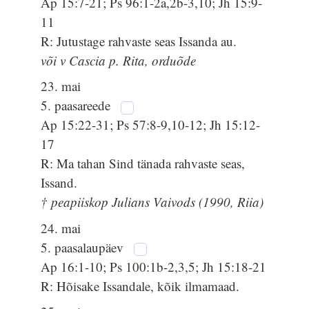
Ap 15:7-21; Ps 96:1-2a,2b-3,10; Jh 15:9-
11
R: Jutustage rahvaste seas Issanda au.
või v Cascia p. Rita, orduõde
23. mai
5. paasareede
Ap 15:22-31; Ps 57:8-9,10-12; Jh 15:12-
17
R: Ma tahan Sind tänada rahvaste seas,
Issand.
† peapiiskop Julians Vaivods (1990, Riia)
24. mai
5. paasalaupäev
Ap 16:1-10; Ps 100:1b-2,3,5; Jh 15:18-21
R: Hõisake Issandale, kõik ilmamaad.