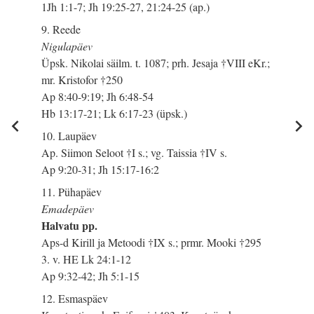
1Jh 1:1-7; Jh 19:25-27, 21:24-25 (ap.)
9. Reede
Nigulapäev
Üpsk. Nikolai säilm. t. 1087; prh. Jesaja †VIII eKr.;
mr. Kristofor †250
Ap 8:40-9:19; Jh 6:48-54
Hb 13:17-21; Lk 6:17-23 (üpsk.)
10. Laupäev
Ap. Siimon Seloot †I s.; vg. Taissia †IV s.
Ap 9:20-31; Jh 15:17-16:2
11. Pühapäev
Emadepäev
Halvatu pp.
Aps-d Kirill ja Metoodi †IX s.; prmr. Mooki †295
3. v. HE Lk 24:1-12
Ap 9:32-42; Jh 5:1-15
12. Esmaspäev