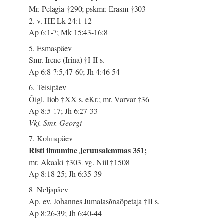
Mr. Pelagia †290; pskmr. Erasm †303
2. v. HE Lk 24:1-12
Ap 6:1-7; Mk 15:43-16:8
5. Esmaspäev
Smr. Irene (Irina) †I-II s.
Ap 6:8-7:5,47-60; Jh 4:46-54
6. Teisipäev
Õigl. Iiob †XX s. eKr.; mr. Varvar †36
Ap 8:5-17; Jh 6:27-33
Vkj. Smr. Georgi
7. Kolmapäev
Risti ilmumine Jeruusalemmas 351;
mr. Akaaki †303; vg. Niil †1508
Ap 8:18-25; Jh 6:35-39
8. Neljapäev
Ap. ev. Johannes Jumalasõnaõpetaja †II s.
Ap 8:26-39; Jh 6:40-44