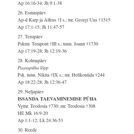
Ap 16:16-34; Jh 9:1-38
26. Esmaspäev
Ap-d Karp ja Alfeus †I s.; mr. Georgi Uus †1515
Ap 17:1-15; Jh 11:47-57
27. Teisipäev
Pskmr. Terapont †III s.; tunn. Joann †1730
Ap 17:19-28; Jh 12:19-36
28. Kolmapäev
Paasapüha lõpp
Psk. tunn. Nikita †IX s.; mr. Helikoniida †244
Ap 18:22-28; Jh 12:36-47
29. Neljapäev
ISSANDA TAEVAMINEMISE PÜHA
Vgmr. Teodosia †730; mr. Teodosia †308
HE Mk 16:9-20
Ap 1:1-12; Lk 24:36-53
30. Reede