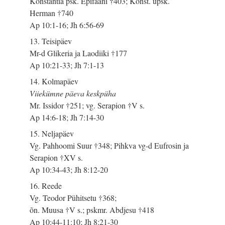
Konstantia psk. Epifaani †403; Konst. üpsk.
Herman †740
Ap 10:1-16; Jh 6:56-69
13. Teisipäev
Mr-d Glikeria ja Laodiiki †177
Ap 10:21-33; Jh 7:1-13
14. Kolmapäev
Viiekümne päeva keskpüha
Mr. Issidor †251; vg. Serapion †V s.
Ap 14:6-18; Jh 7:14-30
15. Neljapäev
Vg. Pahhoomi Suur †348; Pihkva vg-d Eufrosin ja
Serapion †XV s.
Ap 10:34-43; Jh 8:12-20
16. Reede
Vg. Teodor Pühitsetu †368;
õn. Muusa †V s.; pskmr. Abdjesu †418
Ap 10:44-11:10; Jh 8:21-30