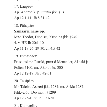
17. Laupäev
Ap. Andronik, p. Juunia jkk. †I s.
Ap 12:1-11; Jh 8:31-42
18. Pühapäev
Samaaria naise pp.
Mr-d Teodot, Dionissi, Kristiina jkk. †249
4. v. HE Jh 20:1-10
Ap 11:19-26, 29-30; Jh 4:5-42
19. Esmaspäev
Prusa pskmr. Patriki, prmr-d Menander, Akaaki ja
Polien †100; mr. Akolut †u. 300
Ap 12:12-17; Jh 8:42-51
20. Teisipäev
Mr. Talelei, Asteeri jkk. †284; mr. Askla †287;
Pihkva õu. Dovmont †1299
Ap 12:25-13:2; Jh 8:51-58
21. Kolmapäev