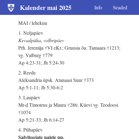
Kalender mai 2025
Info
Seaded
MAI / lehekuu
1. Neljapäev
Kevadpüha, volbripäev
Prh. Jeremija †VI eKr.; Gruusia õu. Tamaara †1213;
vg. Valburg †779
Ap 4:23-31; Jh 5:24-30
2. Reede
Aleksandria üpsk. Atanaasi Suur †373
Ap 5:1-11; Jh 5:30-6:2
3. Laupäev
Mr-d Timoteus ja Maura †286; Kiievi vg. Teodoosi
†1074
Ap 5:21-33; Jh 6:14-27
4. Pühapäev
Salvitoojate naiste pp.