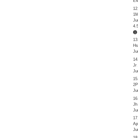
E
12
1M
Ju
4.
13
Hs
Ju
14
Jr
Ju
15
2P
Ju
16
Jh
Ju
17
Ap
Ju
18