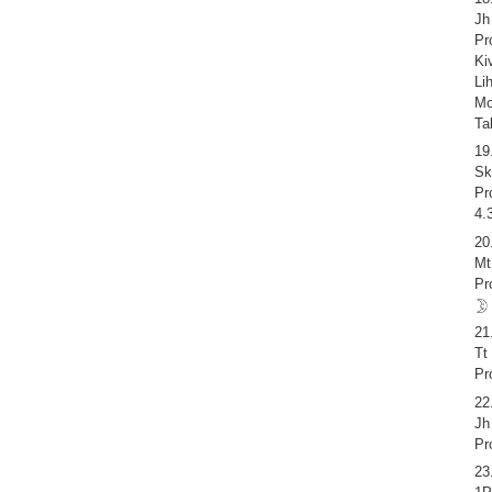
Jh
Pr
Ki
Li
Mo
Ta
19
Sk
Pr
4.
20
Mt
Pr
21
Tt
Pr
22
Jh
Pr
23