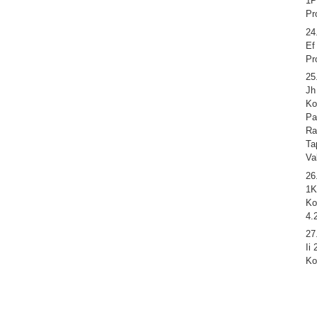
1P
Pr
24
Ef
Pr
25
Jh
Ko
Pa
Ra
Ta
Va
26
1K
Ko
4.
27
Ii
Ko