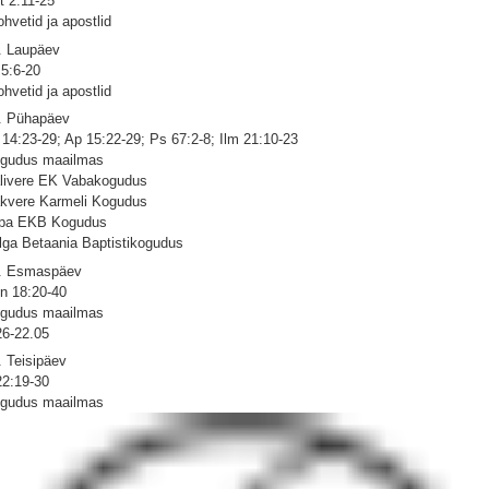
t 2:11-25
ohvetid ja apostlid
. Laupäev
 5:6-20
ohvetid ja apostlid
. Pühapäev
 14:23-29; Ap 15:22-29; Ps 67:2-8; Ilm 21:10-23
gudus maailmas
livere EK Vabakogudus
kvere Karmeli Kogudus
pa EKB Kogudus
lga Betaania Baptistikogudus
. Esmaspäev
n 18:20-40
gudus maailmas
26-22.05
. Teisipäev
 22:19-30
gudus maailmas