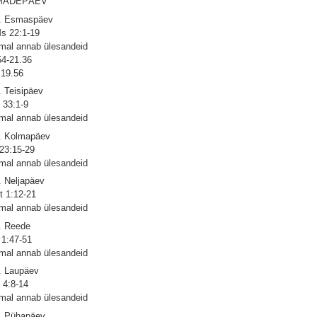
MADEPÄEV
. Esmaspäev
s 22:1-19
mal annab ülesandeid
54-21.36
19.56
. Teisipäev
 33:1-9
mal annab ülesandeid
. Kolmapäev
 23:15-29
mal annab ülesandeid
. Neljapäev
t 1:12-21
mal annab ülesandeid
. Reede
 1:47-51
mal annab ülesandeid
. Laupäev
 4:8-14
mal annab ülesandeid
. Pühapäev