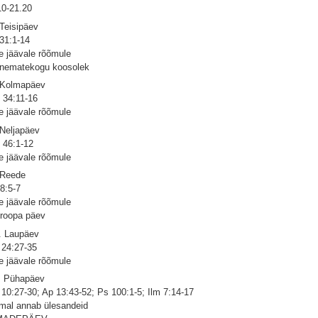
10-21.20
 Teisipäev
 31:1-14
e jäävale rõõmule
nematekogu koosolek
 Kolmapäev
 34:11-16
e jäävale rõõmule
 Neljapäev
 46:1-12
e jäävale rõõmule
 Reede
 8:5-7
e jäävale rõõmule
roopa päev
. Laupäev
 24:27-35
e jäävale rõõmule
. Pühapäev
 10:27-30; Ap 13:43-52; Ps 100:1-5; Ilm 7:14-17
mal annab ülesandeid