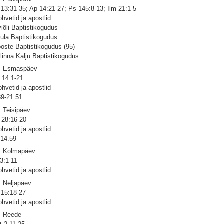
 13:31-35; Ap 14:21-27; Ps 145:8-13; Ilm 21:1-5
ohvetid ja apostlid
viõli Baptistikogudus
hula Baptistikogudus
oste Baptistikogudus (95)
llinna Kalju Baptistikogudus
. Esmaspäev
 14:1-21
ohvetid ja apostlid
39-21.51
. Teisipäev
 28:16-20
ohvetid ja apostlid
14.59
. Kolmapäev
 3:1-11
ohvetid ja apostlid
. Neljapäev
 15:18-27
ohvetid ja apostlid
. Reede