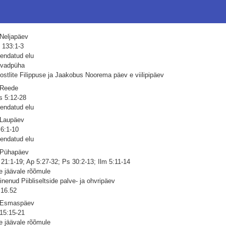
 Neljapäev
 133:1-3
endatud elu
vadpüha
ostlite Filippuse ja Jaakobus Noorema päev e viilipipäev
 Reede
s 5:12-28
endatud elu
 Laupäev
 6:1-10
endatud elu
 Pühapäev
 21:1-19; Ap 5:27-32; Ps 30:2-13; Ilm 5:11-14
e jäävale rõõmule
inenud Piibliseltside palve- ja ohvripäev
16.52
 Esmaspäev
 15:15-21
e jäävale rõõmule