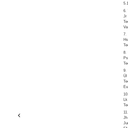
5.
6.
Jr
Te
Va
7.
Hs
Te
8.
Ps
Te
9.
Ül
Te
Eu
10
Lk
Te
11
Jh
Ju