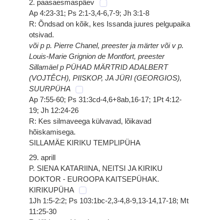
2. paasaesmaspäev
Ap 4:23-31; Ps 2:1-3,4-6,7-9; Jh 3:1-8
R: Õndsad on kõik, kes Issanda juures pelgupaika
otsivad.
või p p. Pierre Chanel, preester ja märter või v p.
Louis-Marie Grignion de Montfort, preester
Sillamäel p PÜHAD MÄRTRID ADALBERT
(VOJTĚCH), PIISKOP, JA JÜRI (GEORGIOS),
SUURPÜHA
Ap 7:55-60; Ps 31:3cd-4,6+8ab,16-17; 1Pt 4:12-
19; Jh 12:24-26
R: Kes silmaveega külvavad, lõikavad
hõiskamisega.
SILLAMÄE KIRIKU TEMPLIPÜHA
29. aprill
P. SIENA KATARIINA, NEITSI JA KIRIKU
DOKTOR - EUROOPA KAITSEPÜHAK.
KIRIKUPÜHA
1Jh 1:5-2:2; Ps 103:1bc-2,3-4,8-9,13-14,17-18; Mt
11:25-30