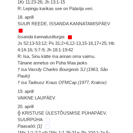
1Kr 11:23-26; Jh 13:1-15
R: Lepingu karikas see on Päästja veri.
18. aprill
SUUR REEDE. ISSANDA KANNATAMISPÄEV
Issanda kannatusliturgia
Js 52:13-53:12; Ps 31:2+6,12-13,15-16,17+25; Hb
4:14-16; 5:7-9; Jh 18:1-19:42
R: Isa, Sinu kätte ma annan oma vaimu.
Tänane annetus on Püha Maa jaoks
† isa Vassily Charles Bourgeois SJ (1963, São
Paulo)
† isa Tadeusz Kraus OFMCap (1977, Krakov)
19. aprill
VAIKNE LAUPÄEV
20. aprill
╬ KRISTUSE ÜLESTÕUSMISE PÜHAPÄEV.
SUURPÜHA
Paasaöö: [1]
1Ms 1:1-2:2 või 1Ms 1:1,26-31a; Ps 104:1-2a,5-