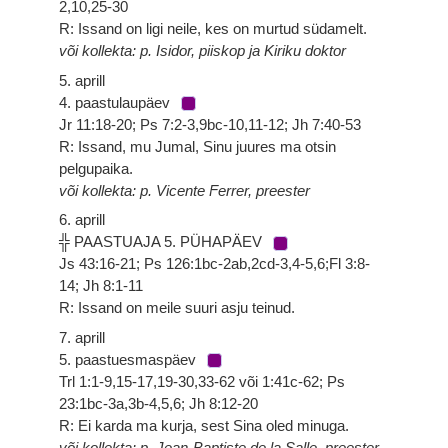
2,10,25-30
R: Issand on ligi neile, kes on murtud südamelt.
või kollekta: p. Isidor, piiskop ja Kiriku doktor
5. aprill
4. paastulaupäev
Jr 11:18-20; Ps 7:2-3,9bc-10,11-12; Jh 7:40-53
R: Issand, mu Jumal, Sinu juures ma otsin
pelgupaika.
või kollekta: p. Vicente Ferrer, preester
6. aprill
╬ PAASTUAJA 5. PÜHAPÄEV
Js 43:16-21; Ps 126:1bc-2ab,2cd-3,4-5,6;Fl 3:8-
14; Jh 8:1-11
R: Issand on meile suuri asju teinud.
7. aprill
5. paastuesmaspäev
Trl 1:1-9,15-17,19-30,33-62 või 1:41c-62; Ps
23:1bc-3a,3b-4,5,6; Jh 8:12-20
R: Ei karda ma kurja, sest Sina oled minuga.
või kollekta: p. Jean-Baptiste de la Salle, preester