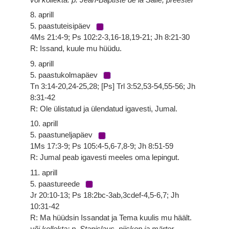
8. aprill
5. paastuteisipäev
4Ms 21:4-9; Ps 102:2-3,16-18,19-21; Jh 8:21-30
R: Issand, kuule mu hüüdu.
9. aprill
5. paastukolmapäev
Tn 3:14-20,24-25,28; [Ps] Trl 3:52,53-54,55-56; Jh
8:31-42
R: Ole ülistatud ja ülendatud igavesti, Jumal.
10. aprill
5. paastuneljapäev
1Ms 17:3-9; Ps 105:4-5,6-7,8-9; Jh 8:51-59
R: Jumal peab igavesti meeles oma lepingut.
11. aprill
5. paastureede
Jr 20:10-13; Ps 18:2bc-3ab,3cdef-4,5-6,7; Jh
10:31-42
R: Ma hüüdsin Issandat ja Tema kuulis mu häält.
või kollekta: p. Stanislaus, piiskop ja märter