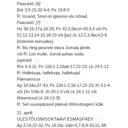
Paasaöö: [6]
Brk 3:9-15,32-4:4; Ps 19:8-9
R: Issand, Sinul on igavese elu sõnad.
Paasaöö: [7]
Hs 36:16-17a,18-28; Ps 42:3,5bcd+43:3,4 või Ps
51:12-13,14-15,18-19 või [ps] Js 12:2,3,4bcd,5-6
[ristimine toimudes]
R: Mu hing januneb elava Jumala järele.
või R: Loo mulle, Jumal puhas süda.
(epistel)
Rm 6:3-11; Ps 118:1-2,16ab-17,22-23; Lk 24:1-12
R: Halleluuja, halleluuja, halleluuja!
Päevamissa
Ap 10:34a,37-43; Ps 118:1-2,16-17,22-23; Kl 3:1-4
või 1Kr 5:6b-8; Jh 20:1-9 või Lk 24:1-12 või
õhtumissal Lk 24:13-35
R: Sel suurepärasel päeval rõõmutsegem kõik.
21. aprill
ÜLESTÕUSMISOKTAAVI ESMASPÄEV
Ap 2:14,22-32; Ps 16:1bc-2ab+5,7-8,9-10,11; Mt