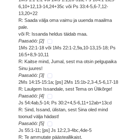
6,10+12,13-14,24+35c või Ps 33:4-5,6-7,12-
13,20+22
R: Saada välja oma vaimu ja uuenda maailma
pale.
või R: Issanda heldus täidab maa.
Paasaöö: [2]
1Ms 22:1-18 või 1Ms 22:1-2,9a,10-13,15-18; Ps
16:5+8,9-10,11
R: Kaitse mind, Jumal, sest ma otsin pelgupaika
Sinu juures!
Paasaöö: [3]
2Ms 14:15-15:1a; [ps] 2Ms 15:1b-2,3-4,5-6,17-18
R: Laulgem Issandale, sest Tema on Ülikõrge!
Paasaöö: [4]
Js 54:4ab,5-14; Ps 30:2+4,5-6,11+12ab+13cd
R: Sind, Issand, ülistan, sest Sina oled mind
toonud välja hädast!
Paasaöö: [5]
Js 55:1-11; [ps] Js 12:2,3-4bc,4de-5
R: Te ammutate päästeallikaist.