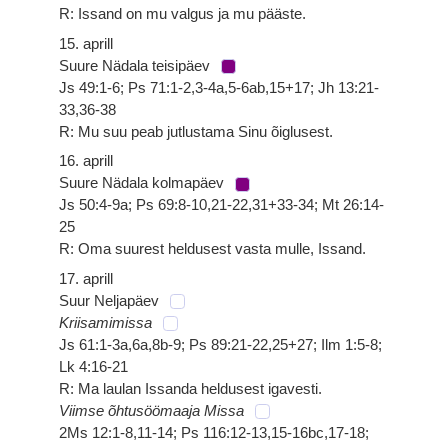
R: Issand on mu valgus ja mu pääste.
15. aprill
Suure Nädala teisipäev
Js 49:1-6; Ps 71:1-2,3-4a,5-6ab,15+17; Jh 13:21-
33,36-38
R: Mu suu peab jutlustama Sinu õiglusest.
16. aprill
Suure Nädala kolmapäev
Js 50:4-9a; Ps 69:8-10,21-22,31+33-34; Mt 26:14-
25
R: Oma suurest heldusest vasta mulle, Issand.
17. aprill
Suur Neljapäev
Kriisamimissa
Js 61:1-3a,6a,8b-9; Ps 89:21-22,25+27; Ilm 1:5-8;
Lk 4:16-21
R: Ma laulan Issanda heldusest igavesti.
Viimse õhtusöömaaja Missa
2Ms 12:1-8,11-14; Ps 116:12-13,15-16bc,17-18;