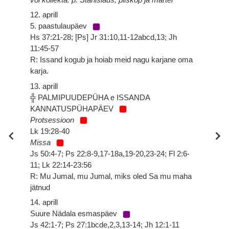
12. aprill
5. paastulaupäev
Hs 37:21-28; [Ps] Jr 31:10,11-12abcd,13; Jh
11:45-57
R: Issand kogub ja hoiab meid nagu karjane oma
karja.
13. aprill
╬ PALMIPUUDEPÜHA e ISSANDA
KANNATUSPÜHAPÄEV
Protsessioon
Lk 19:28-40
Missa
Js 50:4-7; Ps 22:8-9,17-18a,19-20,23-24; Fl 2:6-
11; Lk 22:14-23:56
R: Mu Jumal, mu Jumal, miks oled Sa mu maha
jätnud
14. aprill
Suure Nädala esmaspäev
Js 42:1-7; Ps 27:1bcde,2,3,13-14; Jh 12:1-11