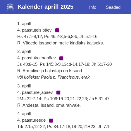
Kalender aprill 2025
Info
Seaded
1. aprill
4. paastuteisipäev
Hs 47:1-9,12; Ps 46:2-3,5-6,8-9; Jh 5:1-16
R: Vägede Issand on meile kindlaks kaitseks.
2. aprill
4. paastukolmapäev
Js 49:8-15; Ps 145:8-9,13cd-14,17-18; Jh 5:17-30
R: Armuline ja halastaja on Issand.
või kollekta: Paola p. Franciscus, erak
3. aprill
4. paastuneljapäev
2Ms 32:7-14; Ps 106:19-20,21-22,23; Jh 5:31-47
R: Andesta, Issand, oma rahvale.
4. aprill
4. paastureede
Trk 2:1a,12-22; Ps 34:17-18,19-20,21+23; Jh 7:1-