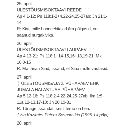
25. aprill
ÜLESTÕUSMISOKTAAVI REEDE
Ap 4:1-12; Ps 118:1-2+4,22-24,25-27ab; Jh 21:1-
14
R: Kivi, mille hooneehitajad ära põlgasid, on
saanud nurgakiviks.
26. aprill
ÜLESTÕUSMISOKTAAVI LAUPÄEV
Ap 4:13-21; Ps 118:1+14-15,16+18,19-21; Mk
16:9-15
R: Ma tänan Sind, Issand, et Sina mulle vastasid.
27. aprill
╬ ÜLESTÕUSMISAJA 2. PÜHAPÄEV EHK
JUMALA HALASTUSE PÜHAPÄEV
Ap 5:12-16; Ps 118:2-4,22-24,25-27ab; Ilm 1:9-
11a,12-13,17-19; Jh 20:19-31
R: Tänage Issandat, sest Tema on hea.
† isa Kazimirs Peters Sosnovskis (1995, Liepāja)
28. aprill