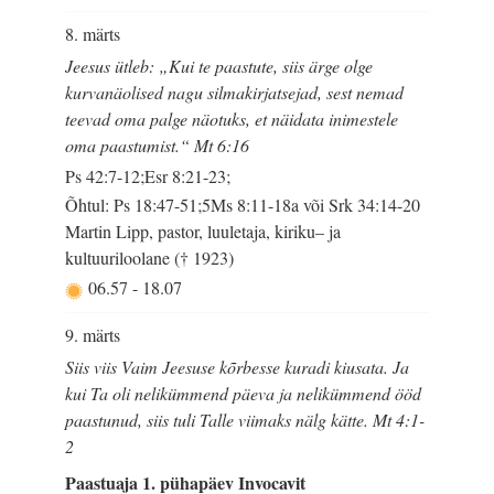
8. märts
Jeesus ütleb: „Kui te paastute, siis ärge olge
kurvanäolised nagu silmakirjatsejad, sest nemad
teevad oma palge näotuks, et näidata inimestele
oma paastumist.“ Mt 6:16
Ps 42:7-12;Esr 8:21-23;
Õhtul: Ps 18:47-51;5Ms 8:11-18a või Srk 34:14-20
Martin Lipp, pastor, luuletaja, kiriku– ja
kultuuriloolane († 1923)
06.57
-
18.07
9. märts
Siis viis Vaim Jeesuse kõrbesse kuradi kiusata. Ja
kui Ta oli nelikümmend päeva ja nelikümmend ööd
paastunud, siis tuli Talle viimaks nälg kätte. Mt 4:1-
2
Paastuaja 1. pühapäev Invocavit