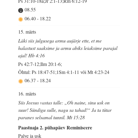
Ps 31:10-18a;Jr 2:1-13;Rm 6:12-19
08.55
06.40
-
18.22
15. märts
Läki siis julgusega armu aujärje ette, et me
halastust saaksime ja armu abiks leiaksime parajal
ajal! Hb 4:16
Ps 42:7-12;Ilm 20:1-6;
Õhtul: Ps 18:47-51;1Sm 4:1-11 või Mt 4:23-24
06.37
-
18.24
16. märts
Siis Jeesus vastas talle: „Oh naine, sinu usk on
suur! Sündigu sulle, nagu sa tahad!“ Ja ta tütar
paranes selsamal tunnil. Mt 15:28
Paastuaja 2. pühapäev Reminiscere
Palve ja usk