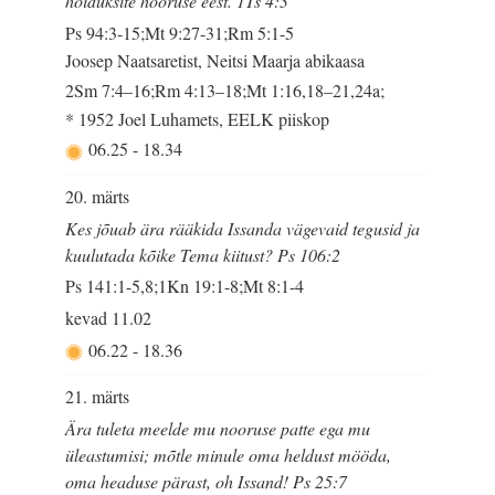
hoiduksite hooruse eest. 1Ts 4:3
Ps 94:3-15;Mt 9:27-31;Rm 5:1-5
Joosep Naatsaretist, Neitsi Maarja abikaasa
2Sm 7:4–16;Rm 4:13–18;Mt 1:16,18–21,24a;
* 1952 Joel Luhamets, EELK piiskop
06.25
-
18.34
20. märts
Kes jõuab ära rääkida Issanda vägevaid tegusid ja
kuulutada kõike Tema kiitust? Ps 106:2
Ps 141:1-5,8;1Kn 19:1-8;Mt 8:1-4
kevad
11.02
06.22
-
18.36
21. märts
Ära tuleta meelde mu nooruse patte ega mu
üleastumisi; mõtle minule oma heldust mööda,
oma headuse pärast, oh Issand! Ps 25:7