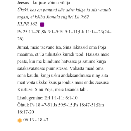
Jeesus - kurjuse võimu võitja
Ükski, kes on pannud käe adra külge ja siis vaatab
tagasi, ei kõlba Jumala riigile! Lk 9:62
KLPR 162
Ps 25:11–20;Sk 3:1–5;Ef 5:1–11;Lk 11:14–23(24–
26)
Jumal, meie taevane Isa, Sina läkitasid oma Poja
maailma, et Ta tühistaks kuradi teod. Halasta meie
peale, kui me kiindume halvasse ja satume kurja
salakavalatesse püünistesse. Vabasta meid oma
sõna kaudu, kingi usku andeksandmisse ning aita
meil võita ükskõiksus ja loidus meis endis Jeesuse
Kristuse, Sinu Poja, meie Issanda läbi.
Lisalugemine: Erl 1:1-11; 6:1-10
Õhtul: Ps 18:47-51;Js 59:9-15;Ps 18:47-51;Rm
16:17-20
06.13
-
18.43