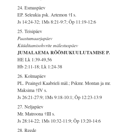
24. Esmaspäev
EP. Seleukia psk. Artemon †I s.
Js 14:24-32; 1Ms 8:21-9:7; Õp 11:19-12:6
25. Teisipäev
Paastumaarjapäev
Küüditamisohvrite mälestuspäev
JUMALAEMA RÕÕMUKUULUTAMISE P.
HE Lk 1:39-49,56
Hb 2:11-18; Lk 1:24-38
26. Kolmapäev
PL. Peaingel Kaabrieli mäl.; Pskmr. Montan ja mr.
Maksima †IV s.
Js 26:21-27:9; 1Ms 9:18-10:1; Õp 12:23-13:9
27. Neljapäev
Mr. Matroona †III s.
Js 28:14-22; 1Ms 10:32-11:9; Õp 13:20-14:6
28. Reede