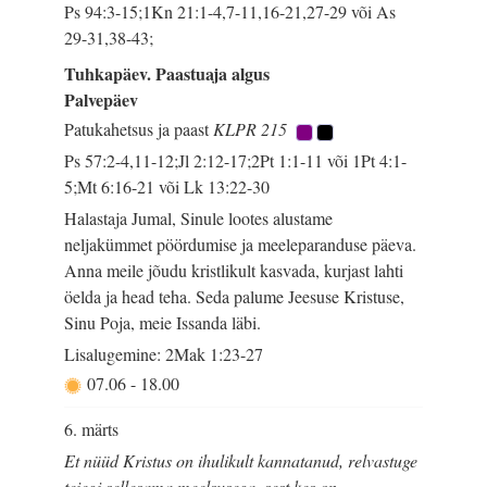
Ps 94:3-15;1Kn 21:1-4,7-11,16-21,27-29 või As
29-31,38-43;
Tuhkapäev. Paastuaja algus
Palvepäev
Patukahetsus ja paast
KLPR 215
Ps 57:2-4,11-12;Jl 2:12-17;2Pt 1:1-11 või 1Pt 4:1-
5;Mt 6:16-21 või Lk 13:22-30
Halastaja Jumal, Sinule lootes alustame
neljakümmet pöördumise ja meeleparanduse päeva.
Anna meile jõudu kristlikult kasvada, kurjast lahti
öelda ja head teha. Seda palume Jeesuse Kristuse,
Sinu Poja, meie Issanda läbi.
Lisalugemine: 2Mak 1:23-27
07.06
-
18.00
6. märts
Et nüüd Kristus on ihulikult kannatanud, relvastuge
teiegi sellesama meelsusega, sest kes on