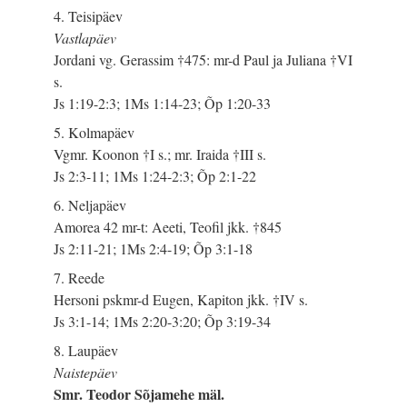
4. Teisipäev
Vastlapäev
Jordani vg. Gerassim †475: mr-d Paul ja Juliana †VI
s.
Js 1:19-2:3; 1Ms 1:14-23; Õp 1:20-33
5. Kolmapäev
Vgmr. Koonon †I s.; mr. Iraida †III s.
Js 2:3-11; 1Ms 1:24-2:3; Õp 2:1-22
6. Neljapäev
Amorea 42 mr-t: Aeeti, Teofil jkk. †845
Js 2:11-21; 1Ms 2:4-19; Õp 3:1-18
7. Reede
Hersoni pskmr-d Eugen, Kapiton jkk. †IV s.
Js 3:1-14; 1Ms 2:20-3:20; Õp 3:19-34
8. Laupäev
Naistepäev
Smr. Teodor Sõjamehe mäl.