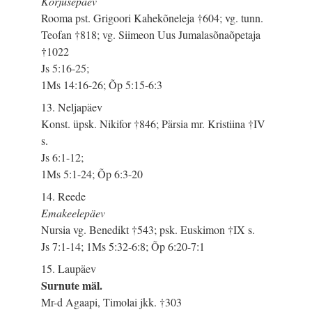
Korjusepäev
Rooma pst. Grigoori Kahekõneleja †604; vg. tunn.
Teofan †818; vg. Siimeon Uus Jumalasõnaõpetaja
†1022
Js 5:16-25;
1Ms 14:16-26; Õp 5:15-6:3
13. Neljapäev
Konst. üpsk. Nikifor †846; Pärsia mr. Kristiina †IV
s.
Js 6:1-12;
1Ms 5:1-24; Õp 6:3-20
14. Reede
Emakeelepäev
Nursia vg. Benedikt †543; psk. Euskimon †IX s.
Js 7:1-14; 1Ms 5:32-6:8; Õp 6:20-7:1
15. Laupäev
Surnute mäl.
Mr-d Agaapi, Timolai jkk. †303