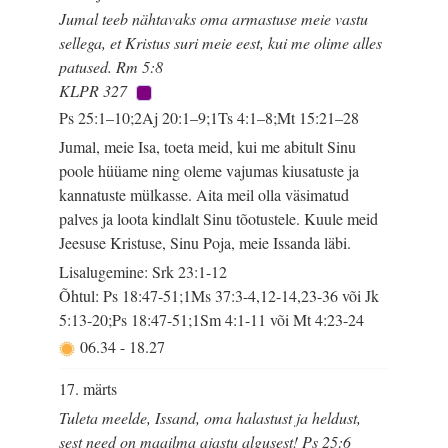
Jumal teeb nähtavaks oma armastuse meie vastu
sellega, et Kristus suri meie eest, kui me olime alles
patused. Rm 5:8
KLPR 327
Ps 25:1–10;2Aj 20:1–9;1Ts 4:1–8;Mt 15:21–28
Jumal, meie Isa, toeta meid, kui me abitult Sinu
poole hüüame ning oleme vajumas kiusatuste ja
kannatuste mülkasse. Aita meil olla väsimatud
palves ja loota kindlalt Sinu tõotustele. Kuule meid
Jeesuse Kristuse, Sinu Poja, meie Issanda läbi.
Lisalugemine: Srk 23:1-12
Õhtul: Ps 18:47-51;1Ms 37:3-4,12-14,23-36 või Jk
5:13-20;Ps 18:47-51;1Sm 4:1-11 või Mt 4:23-24
06.34
-
18.27
17. märts
Tuleta meelde, Issand, oma halastust ja heldust,
sest need on maailma ajastu algusest! Ps 25:6