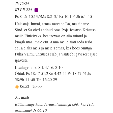
Jh 12:24
KLPR 224
Ps 84:6–10,13;5Ms 8:2–3;1Kr 10:1–6;Jh 6:1–15
Halastaja Jumal, armas taevane Isa, me täname
Sind, et Sa oled andnud oma Poja Jeesuse Kristuse
meile Eluleivaks, kes taevast on alla tulnud ja
kingib maailmale elu. Anna meile alati seda leiba,
et Ta elaks meis ja meie Temas, kes koos Sinuga
Püha Vaimu ühtsuses elab ja valitseb igavesest ajast
igavesti.
Lisalugemine: Srk 4:1-6, 8-10
Õhtul: Ps 18:47-51;2Kn 4:42-44;Ps 18:47-51;Js
58:9b-11 või Trk 16:20-29
06.52
-
20.00
31. märts
Rõõmustage koos Jeruusalemmaga kõik, kes Teda
armastate! Js 66:10