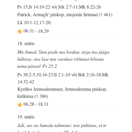
Ps 15;Jr 14:19-22 või Srk 2:7-11;Mk 8:22-26
Patrick, Armagh’ piiskop, misjonär Iirimaal († 461)
Lk 10:1-12,17-20;
06.31
-
18.29
18. märts
Mu Jumal, Sinu peale ma loodan, ärgu ma jäägu
häbisse; ära lase mu vaenlasi rõõmust hõisata
minu pärast! Ps 25:2
Ps 38:2-5,10,16-23;Ii 2:1-10 või Brk 2:16-18;Mk
14:32-42
Kyrillos Jeruusalemmast, Jeruusalemma piiskop,
kirikuisa († 386)
06.28
-
18.31
19. märts
Jah, see on Jumala tahtmine: teie pühitsus, et te