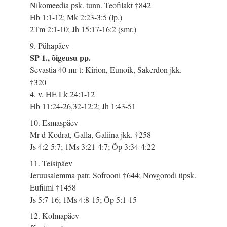
Nikomeedia psk. tunn. Teofilakt †842
Hb 1:1-12; Mk 2:23-3:5 (lp.)
2Tm 2:1-10; Jh 15:17-16:2 (smr.)
9. Pühapäev
SP 1., õigeusu pp.
Sevastia 40 mr-t: Kirion, Eunoik, Sakerdon jkk.
†320
4. v. HE Lk 24:1-12
Hb 11:24-26,32-12:2; Jh 1:43-51
10. Esmaspäev
Mr-d Kodrat, Galla, Galiina jkk. †258
Js 4:2-5:7; 1Ms 3:21-4:7; Õp 3:34-4:22
11. Teisipäev
Jeruusalemma patr. Sofrooni †644; Novgorodi üpsk.
Eufiimi †1458
Js 5:7-16; 1Ms 4:8-15; Õp 5:1-15
12. Kolmapäev