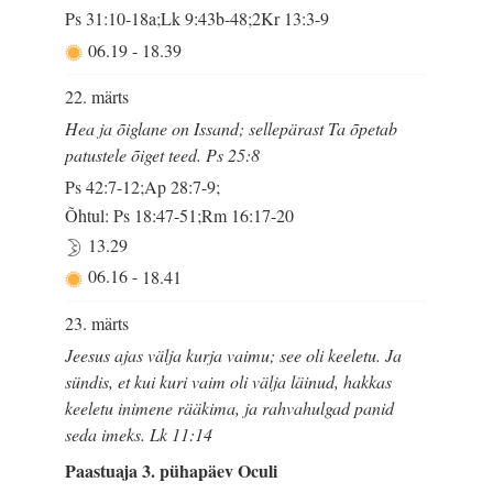
Ps 31:10-18a;Lk 9:43b-48;2Kr 13:3-9
06.19
-
18.39
22. märts
Hea ja õiglane on Issand; sellepärast Ta õpetab
patustele õiget teed. Ps 25:8
Ps 42:7-12;Ap 28:7-9;
Õhtul: Ps 18:47-51;Rm 16:17-20
13.29
06.16
-
18.41
23. märts
Jeesus ajas välja kurja vaimu; see oli keeletu. Ja
sündis, et kui kuri vaim oli välja läinud, hakkas
keeletu inimene rääkima, ja rahvahulgad panid
seda imeks. Lk 11:14
Paastuaja 3. pühapäev Oculi