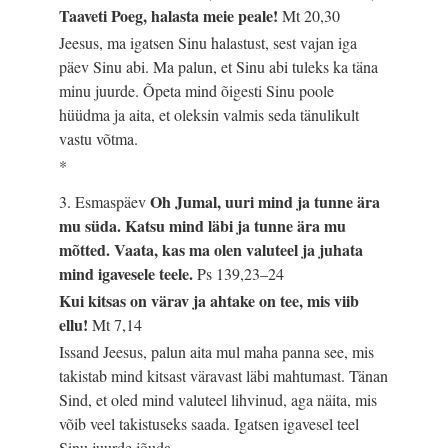
Taaveti Poeg, halasta meie peale!
Mt 20,30
Jeesus, ma igatsen Sinu halastust, sest vajan iga
päev Sinu abi. Ma palun, et Sinu abi tuleks ka täna
minu juurde. Õpeta mind õigesti Sinu poole
hüüdma ja aita, et oleksin valmis seda tänulikult
vastu võtma.
*
Oh Jumal, uuri mind ja tunne ära
3. Esmaspäev
mu süda. Katsu mind läbi ja tunne ära mu
mõtted. Vaata, kas ma olen valuteel ja juhata
mind igavesele teele.
Ps 139,23–24
Kui kitsas on värav ja ahtake on tee, mis viib
ellu!
Mt 7,14
Issand Jeesus, palun aita mul maha panna see, mis
takistab mind kitsast väravast läbi mahtumast. Tänan
Sind, et oled mind valuteel lihvinud, aga näita, mis
võib veel takistuseks saada. Igatsen igavesel teel
Sinu juurde jõuda.