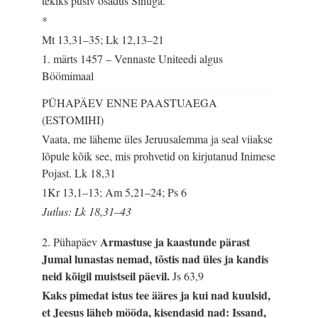
tekiks püsiv osadus Sinuga.
*
Mt 13,31–35; Lk 12,13–21
1. märts 1457 – Vennaste Uniteedi algus
Böömimaal
PÜHAPÄEV ENNE PAASTUAEGA
(ESTOMIHI)
Vaata, me läheme üles Jeruusalemma ja seal viiakse
lõpule kõik see, mis prohvetid on kirjutanud Inimese
Pojast.
Lk 18,31
1Kr 13,1–13; Am 5,21–24; Ps 6
Jutlus: Lk 18,31–43
Armastuse ja kaastunde pärast
2. Pühapäev
Jumal lunastas nemad, tõstis nad üles ja kandis
neid kõigil muistseil päevil.
Js 63,9
Kaks pimedat istus tee ääres ja kui nad kuulsid,
et Jeesus läheb mööda, kisendasid nad: Issand,