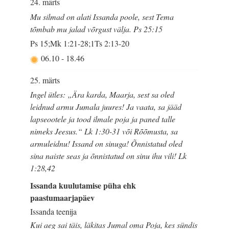
24. märts
Mu silmad on alati Issanda poole, sest Tema
tõmbab mu jalad võrgust välja. Ps 25:15
Ps 15;Mk 1:21-28;1Ts 2:13-20
06.10
-
18.46
25. märts
Ingel ütles: „Ära karda, Maarja, sest sa oled
leidnud armu Jumala juures! Ja vaata, sa jääd
lapseootele ja tood ilmale poja ja paned talle
nimeks Jeesus.“ Lk 1:30-31 või Rõõmusta, sa
armuleidnu! Issand on sinuga! Õnnistatud oled
sina naiste seas ja õnnistatud on sinu ihu vili! Lk
1:28,42
Issanda kuulutamise püha ehk
paastumaarjapäev
Issanda teenija
Kui aeg sai täis, läkitas Jumal oma Poja, kes sündis