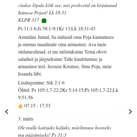
viiakse lõpule kõik see, mis prohvetid on kirjutanud
Inimese Pojast! Lk 18:31
KLPR 317
Ps 31:1-6;Js 58:1-9;1Kr 13;Lk 18:31-43
Armuline Jumal, Sa näitasid oma Poja kannatuses
ja surmas maailmale oma armastust. Ava meie
südamesilmad, et me mõistaksime Tema ohvri
saladust ja järgneksime Talle kuuletumise ja
armastuse teel. Jeesuse Kristuse, Sinu Poja, meie
Issanda läbi.
Lisalugemine: Srk 2:1-6
Õhtul: Ps 105:1,7-22;2Kr 5:14-15;Ps 105:1,7-22;Lk
9:51-56
07.15
-
17.53
3. märts
Ole mulle kaitsjaks kaljuks, mäelinnuse hooneks
mu päästmiseks! Ps 31:3