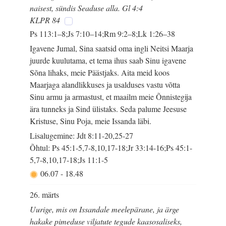
naisest, sündis Seaduse alla. Gl 4:4
KLPR 84
Ps 113:1–8;Js 7:10–14;Rm 9:2–8;Lk 1:26–38
Igavene Jumal, Sina saatsid oma ingli Neitsi Maarja
juurde kuulutama, et tema ihus saab Sinu igavene
Sõna lihaks, meie Päästjaks. Aita meid koos
Maarjaga alandlikkuses ja usalduses vastu võtta
Sinu armu ja armastust, et maailm meie Õnnistegija
ära tunneks ja Sind ülistaks. Seda palume Jeesuse
Kristuse, Sinu Poja, meie Issanda läbi.
Lisalugemine: Jdt 8:11-20,25-27
Õhtul: Ps 45:1-5,7-8,10,17-18;Jr 33:14-16;Ps 45:1-
5,7-8,10,17-18;Js 11:1-5
06.07
-
18.48
26. märts
Uurige, mis on Issandale meelepärane, ja ärge
hakake pimeduse viljatute tegude kaasosaliseks,