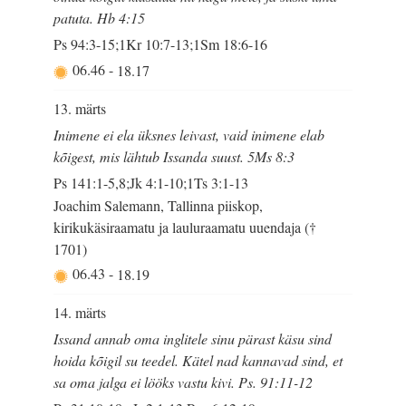
patuta. Hb 4:15
Ps 94:3-15;1Kr 10:7-13;1Sm 18:6-16
06.46
-
18.17
13. märts
Inimene ei ela üksnes leivast, vaid inimene elab
kõigest, mis lähtub Issanda suust. 5Ms 8:3
Ps 141:1-5,8;Jk 4:1-10;1Ts 3:1-13
Joachim Salemann, Tallinna piiskop,
kirikukäsiraamatu ja lauluraamatu uuendaja (†
1701)
06.43
-
18.19
14. märts
Issand annab oma inglitele sinu pärast käsu sind
hoida kõigil su teedel. Kätel nad kannavad sind, et
sa oma jalga ei lööks vastu kivi. Ps. 91:11-12