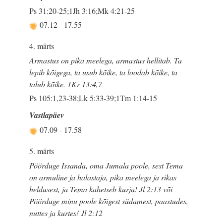
Ps 31:20-25;1Jh 3:16;Mk 4:21-25
07.12
-
17.55
4. märts
Armastus on pika meelega, armastus hellitab. Ta
lepib kõigega, ta usub kõike, ta loodab kõike, ta
talub kõike. 1Kr 13:4,7
Ps 105:1,23-38;Lk 5:33-39;1Tm 1:14-15
Vastlapäev
07.09
-
17.58
5. märts
Pöörduge Issanda, oma Jumala poole, sest Tema
on armuline ja halastaja, pika meelega ja rikas
heldusest, ja Tema kahetseb kurja! Jl 2:13 või
Pöörduge minu poole kõigest südamest, paastudes,
nuttes ja kurtes! Jl 2:12