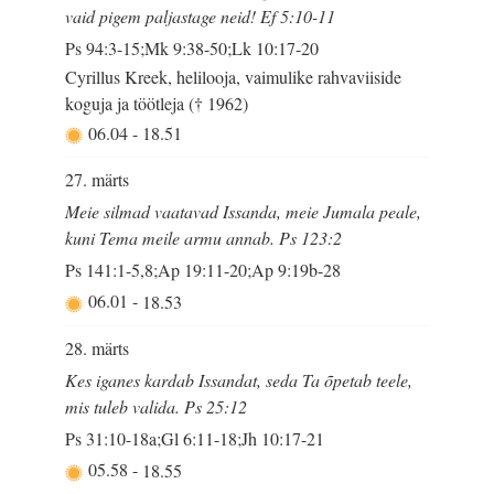
vaid pigem paljastage neid! Ef 5:10-11
Ps 94:3-15;Mk 9:38-50;Lk 10:17-20
Cyrillus Kreek, helilooja, vaimulike rahvaviiside
koguja ja töötleja († 1962)
06.04
-
18.51
27. märts
Meie silmad vaatavad Issanda, meie Jumala peale,
kuni Tema meile armu annab. Ps 123:2
Ps 141:1-5,8;Ap 19:11-20;Ap 9:19b-28
06.01
-
18.53
28. märts
Kes iganes kardab Issandat, seda Ta õpetab teele,
mis tuleb valida. Ps 25:12
Ps 31:10-18a;Gl 6:11-18;Jh 10:17-21
05.58
-
18.55