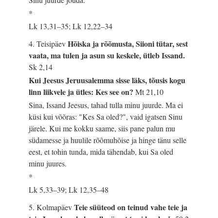
*
Lk 13,31–35; Lk 12,22–34
Hõiska ja rõõmusta, Siioni tütar, sest
4. Teisipäev
vaata, ma tulen ja asun su keskele, ütleb Issand.
Sk 2,14
Kui Jeesus Jeruusalemma sisse läks, tõusis kogu
linn liikvele ja ütles: Kes see on?
Mt 21,10
Sina, Issand Jeesus, tahad tulla minu juurde. Ma ei
küsi kui võõras: "Kes Sa oled?", vaid igatsen Sinu
järele. Kui me kokku saame, siis pane palun mu
südamesse ja huulile rõõmuhõise ja hinge tänu selle
eest, et tohin tunda, mida tähendab, kui Sa oled
minu juures.
*
Lk 5,33–39; Lk 12,35–48
Teie süüteod on teinud vahe teie ja
5. Kolmapäev