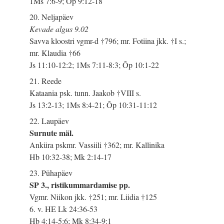
1Ms 7:6-9; Õp 9:12-18
20. Neljapäev
Kevade algus 9.02
Savva kloostri vgmr-d †796; mr. Fotiina jkk. †I s.;
mr. Klaudia †66
Js 11:10-12:2; 1Ms 7:11-8:3; Õp 10:1-22
21. Reede
Kataania psk. tunn. Jaakob †VIII s.
Js 13:2-13; 1Ms 8:4-21; Õp 10:31-11:12
22. Laupäev
Surnute mäl.
Anküra pskmr. Vassiili †362; mr. Kallinika
Hb 10:32-38; Mk 2:14-17
23. Pühapäev
SP 3., ristikummardamise pp.
Vgmr. Niikon jkk. †251; mr. Liidia †125
6. v. HE Lk 24:36-53
Hb 4:14-5:6; Mk 8:34-9:1