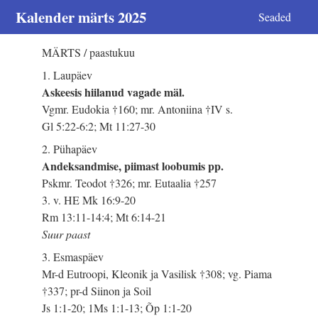
Kalender märts 2025
Seaded
MÄRTS / paastukuu
1. Laupäev
Askeesis hiilanud vagade mäl.
Vgmr. Eudokia †160; mr. Antoniina †IV s.
Gl 5:22-6:2; Mt 11:27-30
2. Pühapäev
Andeksandmise, piimast loobumis pp.
Pskmr. Teodot †326; mr. Eutaalia †257
3. v. HE Mk 16:9-20
Rm 13:11-14:4; Mt 6:14-21
Suur paast
3. Esmaspäev
Mr-d Eutroopi, Kleonik ja Vasilisk †308; vg. Piama
†337; pr-d Siinon ja Soil
Js 1:1-20; 1Ms 1:1-13; Õp 1:1-20