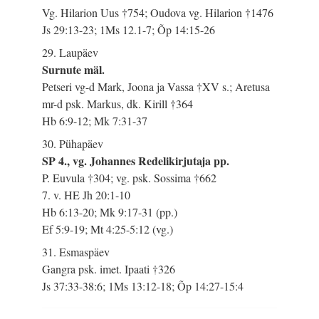
Vg. Hilarion Uus †754; Oudova vg. Hilarion †1476
Js 29:13-23; 1Ms 12.1-7; Õp 14:15-26
29. Laupäev
Surnute mäl.
Petseri vg-d Mark, Joona ja Vassa †XV s.; Aretusa
mr-d psk. Markus, dk. Kirill †364
Hb 6:9-12; Mk 7:31-37
30. Pühapäev
SP 4., vg. Johannes Redelikirjutaja pp.
P. Euvula †304; vg. psk. Sossima †662
7. v. HE Jh 20:1-10
Hb 6:13-20; Mk 9:17-31 (pp.)
Ef 5:9-19; Mt 4:25-5:12 (vg.)
31. Esmaspäev
Gangra psk. imet. Ipaati †326
Js 37:33-38:6; 1Ms 13:12-18; Õp 14:27-15:4