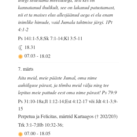
kannatanud ihulikult, see on lakanud patustamast,
nii et ta maises elus allesjäänud aega ei ela enam
inimlike himude, vaid Jumala tahtmise järgi. 1Pt
4:1-2
Ps 141:1-5,8;Sk 7:1-14;Kl 3:5-11
18.31
07.03
-
18.02
7. märts
Aita meid, meie pääste Jumal, oma nime
auhiilguse pärast, ja tõmba meid välja ning tee
lepitus meie pattude eest oma nime pärast! Ps 79:9
Ps 31:10-18a;Jl 1:12-14;Est 4:12-17 või Jdt 4:1-3,9-
15
Perpetua ja Felicitas, märtrid Kartaagos († 202/203)
Trk 3:1-7;Hb 10:32-36;
07.00
-
18.05