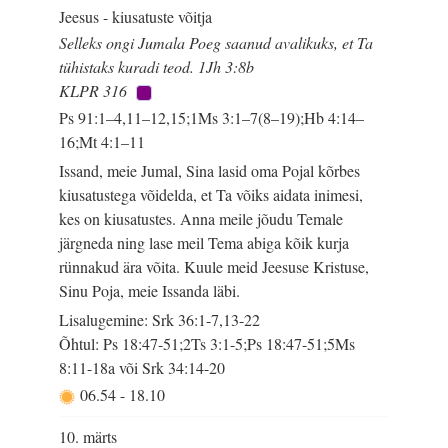
Jeesus - kiusatuste võitja
Selleks ongi Jumala Poeg saanud avalikuks, et Ta
tühistaks kuradi teod. 1Jh 3:8b
KLPR 316
Ps 91:1–4,11–12,15;1Ms 3:1–7(8–19);Hb 4:14–
16;Mt 4:1–11
Issand, meie Jumal, Sina lasid oma Pojal kõrbes
kiusatustega võidelda, et Ta võiks aidata inimesi,
kes on kiusatustes. Anna meile jõudu Temale
järgneda ning lase meil Tema abiga kõik kurja
rünnakud ära võita. Kuule meid Jeesuse Kristuse,
Sinu Poja, meie Issanda läbi.
Lisalugemine: Srk 36:1-7,13-22
Õhtul: Ps 18:47-51;2Ts 3:1-5;Ps 18:47-51;5Ms
8:11-18a või Srk 34:14-20
06.54
-
18.10
10. märts