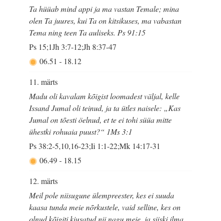
Ta hüüab mind appi ja ma vastan Temale; mina
olen Ta juures, kui Ta on kitsikuses, ma vabastan
Tema ning teen Ta auliseks. Ps 91:15
Ps 15;1Jh 3:7-12;Jh 8:37-47
06.51
-
18.12
11. märts
Madu oli kavalam kõigist loomadest väljal, kelle
Issand Jumal oli teinud, ja ta ütles naisele: „Kas
Jumal on tõesti öelnud, et te ei tohi süüa mitte
ühestki rohuaia puust?“ 1Ms 3:1
Ps 38:2-5,10,16-23;Ii 1:1-22;Mk 14:17-31
06.49
-
18.15
12. märts
Meil pole niisugune ülempreester, kes ei suuda
kaasa tunda meie nõrkustele, vaid selline, kes on
olnud kõigiti kiusatud nii nagu meie, ja siiski ilma