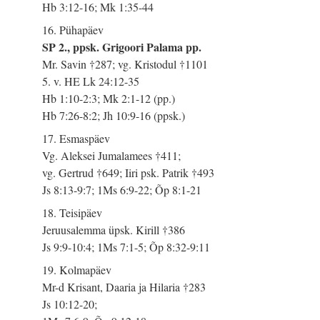
Hb 3:12-16; Mk 1:35-44
16. Pühapäev
SP 2., ppsk. Grigoori Palama pp.
Mr. Savin †287; vg. Kristodul †1101
5. v. HE Lk 24:12-35
Hb 1:10-2:3; Mk 2:1-12 (pp.)
Hb 7:26-8:2; Jh 10:9-16 (ppsk.)
17. Esmaspäev
Vg. Aleksei Jumalamees †411;
vg. Gertrud †649; Iiri psk. Patrik †493
Js 8:13-9:7; 1Ms 6:9-22; Õp 8:1-21
18. Teisipäev
Jeruusalemma üpsk. Kirill †386
Js 9:9-10:4; 1Ms 7:1-5; Õp 8:32-9:11
19. Kolmapäev
Mr-d Krisant, Daaria ja Hilaria †283
Js 10:12-20;