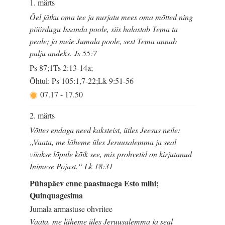
1. märts
Õel jätku oma tee ja nurjatu mees oma mõtted ning
pöördugu Issanda poole, siis halastab Tema ta
peale; ja meie Jumala poole, sest Tema annab
palju andeks. Js 55:7
Ps 87;1Ts 2:13-14a;
Õhtul: Ps 105:1,7-22;Lk 9:51-56
07.17
-
17.50
2. märts
Võttes endaga need kaksteist, ütles Jeesus neile:
„Vaata, me läheme üles Jeruusalemma ja seal
viiakse lõpule kõik see, mis prohvetid on kirjutanud
Inimese Pojast.“ Lk 18:31
Pühapäev enne paastuaega Esto mihi;
Quinquagesima
Jumala armastuse ohvritee
Vaata, me läheme üles Jeruusalemma ja seal