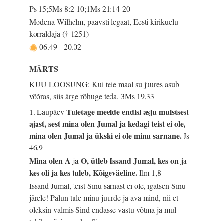
Ps 15;5Ms 8:2-10;1Ms 21:14-20
Modena Wilhelm, paavsti legaat, Eesti kirikuelu
korraldaja († 1251)
06.49
-
20.02
MÄRTS
KUU LOOSUNG: Kui teie maal su juures asub
võõras, siis ärge rõhuge teda.
3Ms 19,33
Tuletage meelde endisi asju muistsest
1. Laupäev
ajast, sest mina olen Jumal ja kedagi teist ei ole,
mina olen Jumal ja ükski ei ole minu sarnane.
Js
46,9
Mina olen A ja O, ütleb Issand Jumal, kes on ja
kes oli ja kes tuleb, Kõigeväeline.
Ilm 1,8
Issand Jumal, teist Sinu sarnast ei ole, igatsen Sinu
järele! Palun tule minu juurde ja ava mind, nii et
oleksin valmis Sind endasse vastu võtma ja mul