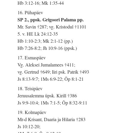
Hb 3:12-16; Mk 1:35-44
16. Pühapäev
SP 2., ppsk. Grigoori Palama pp.
Mr. Savin †287; vg. Kristodul †1101
5. v. HE Lk 24:12-35
Hb 1:10-2:3; Mk 2:1-12 (pp.)
Hb 7:26-8:2; Jh 10:9-16 (ppsk.)
17. Esmaspäev
Vg. Aleksei Jumalamees †411;
vg. Gertrud †649; Iiri psk. Patrik †493
Js 8:13-9:7; 1Ms 6:9-22; Õp 8:1-21
18. Teisipäev
Jeruusalemma üpsk. Kirill †386
Js 9:9-10:4; 1Ms 7:1-5; Õp 8:32-9:11
19. Kolmapäev
Mr-d Krisant, Daaria ja Hilaria †283
Js 10:12-20;