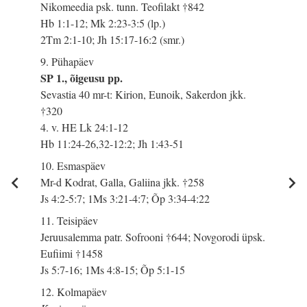
Nikomeedia psk. tunn. Teofilakt †842
Hb 1:1-12; Mk 2:23-3:5 (lp.)
2Tm 2:1-10; Jh 15:17-16:2 (smr.)
9. Pühapäev
SP 1., õigeusu pp.
Sevastia 40 mr-t: Kirion, Eunoik, Sakerdon jkk.
†320
4. v. HE Lk 24:1-12
Hb 11:24-26,32-12:2; Jh 1:43-51
10. Esmaspäev
Mr-d Kodrat, Galla, Galiina jkk. †258
Js 4:2-5:7; 1Ms 3:21-4:7; Õp 3:34-4:22
11. Teisipäev
Jeruusalemma patr. Sofrooni †644; Novgorodi üpsk.
Eufiimi †1458
Js 5:7-16; 1Ms 4:8-15; Õp 5:1-15
12. Kolmapäev