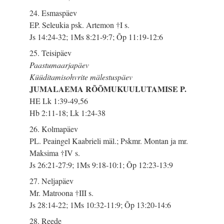
24. Esmaspäev
EP. Seleukia psk. Artemon †I s.
Js 14:24-32; 1Ms 8:21-9:7; Õp 11:19-12:6
25. Teisipäev
Paastumaarjapäev
Küüditamisohvrite mälestuspäev
JUMALAEMA RÕÕMUKUULUTAMISE P.
HE Lk 1:39-49,56
Hb 2:11-18; Lk 1:24-38
26. Kolmapäev
PL. Peaingel Kaabrieli mäl.; Pskmr. Montan ja mr.
Maksima †IV s.
Js 26:21-27:9; 1Ms 9:18-10:1; Õp 12:23-13:9
27. Neljapäev
Mr. Matroona †III s.
Js 28:14-22; 1Ms 10:32-11:9; Õp 13:20-14:6
28. Reede