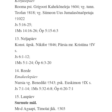
Korjusepäev
Rooma pst. Grigoori Kahekõneleja †604; vg. tunn.
Teofan †818; vg. Siimeon Uus Jumalasõnaõpetaja
†1022
Js 5:16-25;
1Ms 14:16-26; Õp 5:15-6:3
13. Neljapäev
Konst. üpsk. Nikifor †846; Pärsia mr. Kristiina †IV
s.
Js 6:1-12;
1Ms 5:1-24; Õp 6:3-20
14. Reede
Emakeelepäev
Nursia vg. Benedikt †543; psk. Euskimon †IX s.
Js 7:1-14; 1Ms 5:32-6:8; Õp 6:20-7:1
15. Laupäev
Surnute mäl.
Mr-d Agaapi, Timolai jkk. †303