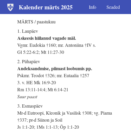
Kalender märts 2025
Info
Seaded
MÄRTS / paastukuu
1. Laupäev
Askeesis hiilanud vagade mäl.
Vgmr. Eudokia †160; mr. Antoniina †IV s.
Gl 5:22-6:2; Mt 11:27-30
2. Pühapäev
Andeksandmise, piimast loobumis pp.
Pskmr. Teodot †326; mr. Eutaalia †257
3. v. HE Mk 16:9-20
Rm 13:11-14:4; Mt 6:14-21
Suur paast
3. Esmaspäev
Mr-d Eutroopi, Kleonik ja Vasilisk †308; vg. Piama
†337; pr-d Siinon ja Soil
Js 1:1-20; 1Ms 1:1-13; Õp 1:1-20