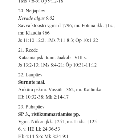
1Ms 7:6-9; Õp 9:12-18
20. Neljapäev
Kevade algus 9.02
Savva kloostri vgmr-d †796; mr. Fotiina jkk. †I s.;
mr. Klaudia †66
Js 11:10-12:2; 1Ms 7:11-8:3; Õp 10:1-22
21. Reede
Kataania psk. tunn. Jaakob †VIII s.
Js 13:2-13; 1Ms 8:4-21; Õp 10:31-11:12
22. Laupäev
Surnute mäl.
Anküra pskmr. Vassiili †362; mr. Kallinika
Hb 10:32-38; Mk 2:14-17
23. Pühapäev
SP 3., ristikummardamise pp.
Vgmr. Niikon jkk. †251; mr. Liidia †125
6. v. HE Lk 24:36-53
Hb 4:14-5:6; Mk 8:34-9:1