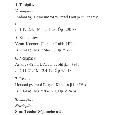
4. Teisipäev
Vastlapäev
Jordani vg. Gerassim †475: mr-d Paul ja Juliana †VI
s.
Js 1:19-2:3; 1Ms 1:14-23; Õp 1:20-33
5. Kolmapäev
Vgmr. Koonon †I s.; mr. Iraida †III s.
Js 2:3-11; 1Ms 1:24-2:3; Õp 2:1-22
6. Neljapäev
Amorea 42 mr-t: Aeeti, Teofil jkk. †845
Js 2:11-21; 1Ms 2:4-19; Õp 3:1-18
7. Reede
Hersoni pskmr-d Eugen, Kapiton jkk. †IV s.
Js 3:1-14; 1Ms 2:20-3:20; Õp 3:19-34
8. Laupäev
Naistepäev
Smr. Teodor Sõjamehe mäl.