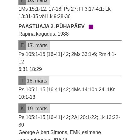
P
16. märts
1Ms 15:1-12, 17-18; Ps 27; Fl 3:17-4:1; Lk
13:31-35 või Lk 9:28-36
PAASTUAJA 2. PÜHAPÄEV
Räpina kogudus, 1988
E
17. märts
Ps 105:1-15 [16-41] 42; 2Ms 33:1-6; Rm 4:1-
12
6:31 18:29
T
18. märts
Ps 105:1-15 [16-41] 42; 4Ms 14:10b-24; 1Kr
10:1-13
K
19. märts
Ps 105:1-15 [16-41] 42; 2Aj 20:1-22; Lk 13:22-
30
George Albert Simons, EMK esimene
superintendent, *1874