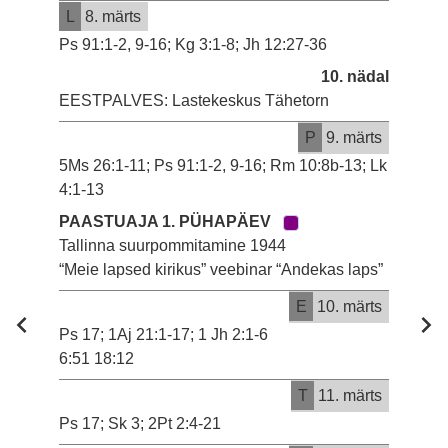
L
8. märts
Ps 91:1-2, 9-16; Kg 3:1-8; Jh 12:27-36
10. nädal
EESTPALVES: Lastekeskus Tähetorn
P
9. märts
5Ms 26:1-11; Ps 91:1-2, 9-16; Rm 10:8b-13; Lk
4:1-13
PAASTUAJA 1. PÜHAPÄEV
Tallinna suurpommitamine 1944
“Meie lapsed kirikus” veebinar “Andekas laps”
E
10. märts
Ps 17; 1Aj 21:1-17; 1 Jh 2:1-6
6:51 18:12
T
11. märts
Ps 17; Sk 3; 2Pt 2:4-21