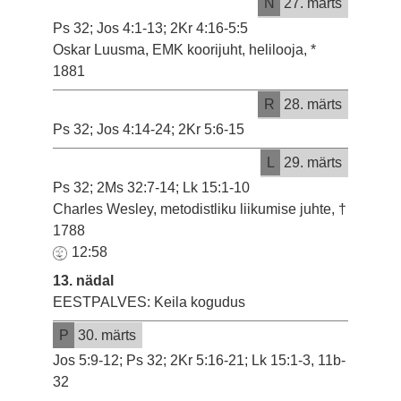
N
27. märts
Ps 32; Jos 4:1-13; 2Kr 4:16-5:5
Oskar Luusma, EMK koorijuht, helilooja, *
1881
R
28. märts
Ps 32; Jos 4:14-24; 2Kr 5:6-15
L
29. märts
Ps 32; 2Ms 32:7-14; Lk 15:1-10
Charles Wesley, metodistliku liikumise juhte, †
1788
12:58
13. nädal
EESTPALVES: Keila kogudus
P
30. märts
Jos 5:9-12; Ps 32; 2Kr 5:16-21; Lk 15:1-3, 11b-
32