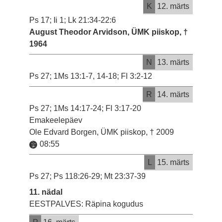
K
12. märts
Ps 17; Ii 1; Lk 21:34-22:6
August Theodor Arvidson, ÜMK piiskop, †
1964
N
13. märts
Ps 27; 1Ms 13:1-7, 14-18; Fl 3:2-12
R
14. märts
Ps 27; 1Ms 14:17-24; Fl 3:17-20
Emakeelepäev
Ole Edvard Borgen, ÜMK piiskop, † 2009
08:55
L
15. märts
Ps 27; Ps 118:26-29; Mt 23:37-39
11. nädal
EESTPALVES: Räpina kogudus