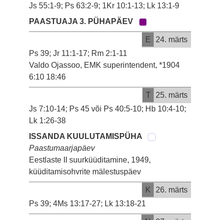
Js 55:1-9; Ps 63:2-9; 1Kr 10:1-13; Lk 13:1-9
PAASTUAJA 3. PÜHAPÄEV
E
24. märts
Ps 39; Jr 11:1-17; Rm 2:1-11
Valdo Ojassoo, EMK superintendent, *1904
6:10 18:46
T
25. märts
Js 7:10-14; Ps 45 või Ps 40:5-10; Hb 10:4-10;
Lk 1:26-38
ISSANDA KUULUTAMISPÜHA
Paastumaarjapäev
Eestlaste II suurküüditamine, 1949,
küüditamisohvrite mälestuspäev
K
26. märts
Ps 39; 4Ms 13:17-27; Lk 13:18-21