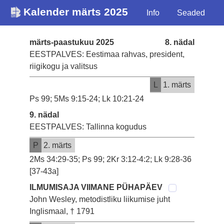
Kalender märts 2025
Info
Seaded
märts-paastukuu 2025
8. nädal
EESTPALVES: Eestimaa rahvas, president,
riigikogu ja valitsus
L
1. märts
Ps 99; 5Ms 9:15-24; Lk 10:21-24
9. nädal
EESTPALVES: Tallinna kogudus
P
2. märts
2Ms 34:29-35; Ps 99; 2Kr 3:12-4:2; Lk 9:28-36
[37-43a]
ILMUMISAJA VIIMANE PÜHAPÄEV
John Wesley, metodistliku liikumise juht
Inglismaal, † 1791