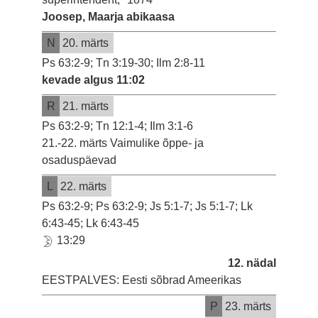
Joosep, Maarja abikaasa
N
20. märts
Ps 63:2-9; Tn 3:19-30; Ilm 2:8-11
kevade algus 11:02
R
21. märts
Ps 63:2-9; Tn 12:1-4; Ilm 3:1-6
21.-22. märts Vaimulike õppe- ja
osaduspäevad
L
22. märts
Ps 63:2-9; Ps 63:2-9; Js 5:1-7; Js 5:1-7; Lk
6:43-45; Lk 6:43-45
13:29
12. nädal
EESTPALVES: Eesti sõbrad Ameerikas
P
23. märts