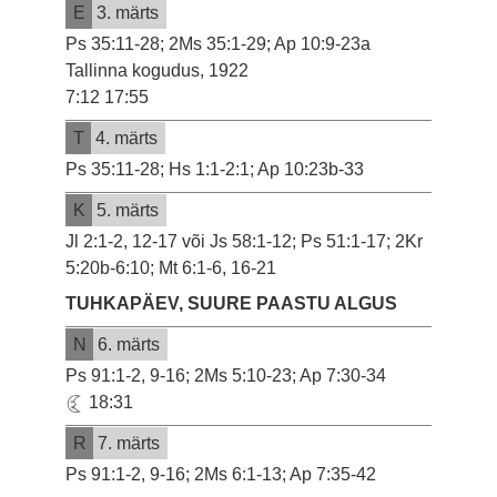
E
3. märts
Ps 35:11-28; 2Ms 35:1-29; Ap 10:9-23a
Tallinna kogudus, 1922
7:12 17:55
T
4. märts
Ps 35:11-28; Hs 1:1-2:1; Ap 10:23b-33
K
5. märts
Jl 2:1-2, 12-17 või Js 58:1-12; Ps 51:1-17; 2Kr
5:20b-6:10; Mt 6:1-6, 16-21
TUHKAPÄEV, SUURE PAASTU ALGUS
N
6. märts
Ps 91:1-2, 9-16; 2Ms 5:10-23; Ap 7:30-34
18:31
R
7. märts
Ps 91:1-2, 9-16; 2Ms 6:1-13; Ap 7:35-42