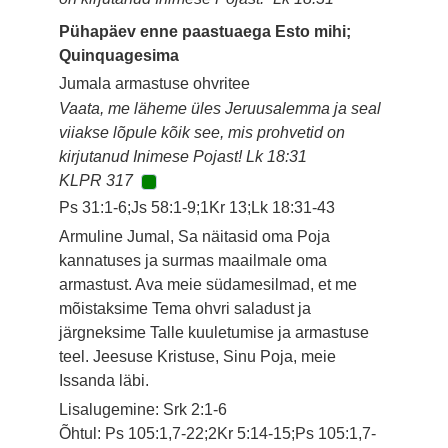
Pühapäev enne paastuaega Esto mihi;
Quinquagesima
Jumala armastuse ohvritee
Vaata, me läheme üles Jeruusalemma ja seal
viiakse lõpule kõik see, mis prohvetid on
kirjutanud Inimese Pojast! Lk 18:31
KLPR 317
Ps 31:1-6;Js 58:1-9;1Kr 13;Lk 18:31-43
Armuline Jumal, Sa näitasid oma Poja
kannatuses ja surmas maailmale oma
armastust. Ava meie südamesilmad, et me
mõistaksime Tema ohvri saladust ja
järgneksime Talle kuuletumise ja armastuse
teel. Jeesuse Kristuse, Sinu Poja, meie
Issanda läbi.
Lisalugemine: Srk 2:1-6
Õhtul: Ps 105:1,7-22;2Kr 5:14-15;Ps 105:1,7-