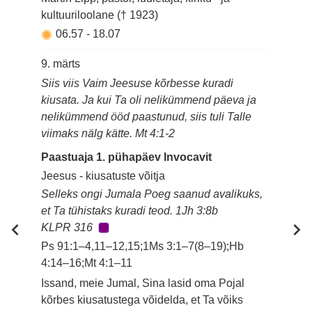
kultuuriloolane († 1923)
06.57
-
18.07
9. märts
Siis viis Vaim Jeesuse kõrbesse kuradi
kiusata. Ja kui Ta oli nelikümmend päeva ja
nelikümmend ööd paastunud, siis tuli Talle
viimaks nälg kätte. Mt 4:1-2
Paastuaja 1. pühapäev Invocavit
Jeesus - kiusatuste võitja
Selleks ongi Jumala Poeg saanud avalikuks,
et Ta tühistaks kuradi teod. 1Jh 3:8b
KLPR 316
Ps 91:1–4,11–12,15;1Ms 3:1–7(8–19);Hb
4:14–16;Mt 4:1–11
Issand, meie Jumal, Sina lasid oma Pojal
kõrbes kiusatustega võidelda, et Ta võiks