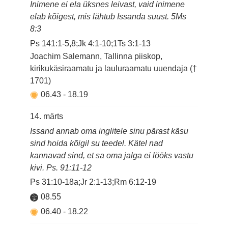
Inimene ei ela üksnes leivast, vaid inimene
elab kõigest, mis lähtub Issanda suust. 5Ms
8:3
Ps 141:1-5,8;Jk 4:1-10;1Ts 3:1-13
Joachim Salemann, Tallinna piiskop,
kirikukäsiraamatu ja lauluraamatu uuendaja (†
1701)
06.43
-
18.19
14. märts
Issand annab oma inglitele sinu pärast käsu
sind hoida kõigil su teedel. Kätel nad
kannavad sind, et sa oma jalga ei lööks vastu
kivi. Ps. 91:11-12
Ps 31:10-18a;Jr 2:1-13;Rm 6:12-19
08.55
06.40
-
18.22