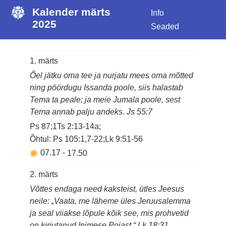
Kalender märts
Info
2025
Seaded
1. märts
Õel jätku oma tee ja nurjatu mees oma mõtted
ning pöördugu Issanda poole, siis halastab
Tema ta peale; ja meie Jumala poole, sest
Tema annab palju andeks. Js 55:7
Ps 87;1Ts 2:13-14a;
Õhtul: Ps 105:1,7-22;Lk 9:51-56
07.17
-
17.50
2. märts
Võttes endaga need kaksteist, ütles Jeesus
neile: „Vaata, me läheme üles Jeruusalemma
ja seal viiakse lõpule kõik see, mis prohvetid
on kirjutanud Inimese Pojast.“ Lk 18:31