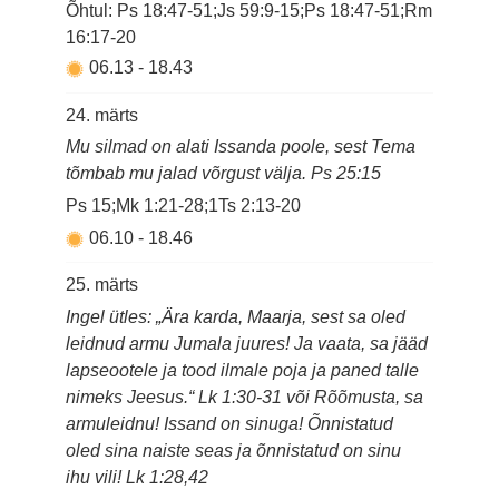
Õhtul: Ps 18:47-51;Js 59:9-15;Ps 18:47-51;Rm
16:17-20
06.13
-
18.43
24. märts
Mu silmad on alati Issanda poole, sest Tema
tõmbab mu jalad võrgust välja. Ps 25:15
Ps 15;Mk 1:21-28;1Ts 2:13-20
06.10
-
18.46
25. märts
Ingel ütles: „Ära karda, Maarja, sest sa oled
leidnud armu Jumala juures! Ja vaata, sa jääd
lapseootele ja tood ilmale poja ja paned talle
nimeks Jeesus.“ Lk 1:30-31 või Rõõmusta, sa
armuleidnu! Issand on sinuga! Õnnistatud
oled sina naiste seas ja õnnistatud on sinu
ihu vili! Lk 1:28,42