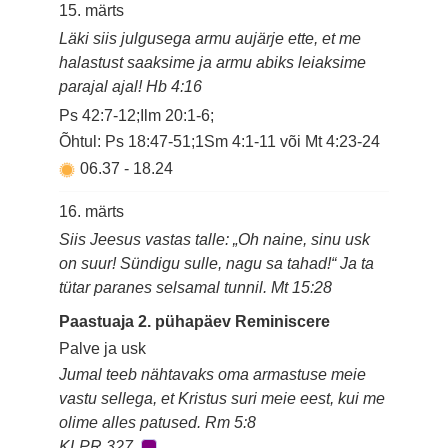
15. märts
Läki siis julgusega armu aujärje ette, et me
halastust saaksime ja armu abiks leiaksime
parajal ajal! Hb 4:16
Ps 42:7-12;Ilm 20:1-6;
Õhtul: Ps 18:47-51;1Sm 4:1-11 või Mt 4:23-24
06.37
-
18.24
16. märts
Siis Jeesus vastas talle: „Oh naine, sinu usk
on suur! Sündigu sulle, nagu sa tahad!“ Ja ta
tütar paranes selsamal tunnil. Mt 15:28
Paastuaja 2. pühapäev Reminiscere
Palve ja usk
Jumal teeb nähtavaks oma armastuse meie
vastu sellega, et Kristus suri meie eest, kui me
olime alles patused. Rm 5:8
KLPR 327