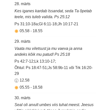
28. märts
Kes iganes kardab Issandat, seda Ta õpetab
teele, mis tuleb valida. Ps 25:12
Ps 31:10-18a;Gl 6:11-18;Jh 10:17-21
05.58
-
18.55
29. märts
Vaata mu viletsust ja mu vaeva ja anna
andeks kõik mu patud! Ps 25:18
Ps 42:7-12;Lk 13:10-17;
Õhtul: Ps 18:47-51;Js 58:9b-11 või Trk 16:20-
29
12.58
05.55
-
18.58
30. märts
Seal oli arvult umbes viis tuhat meest. Jeesus