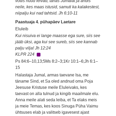
võttis nüüd leivad, tänas Jumalat ja andis
neile, kes maas istusid, samuti ka kalakestest,
niipalju kui nad tahtsid. Jh 6:10-11
Paastuaja 4. pühapäev Laetare
Eluleib
Kui nisuiva ei lange maasse ega sure, siis see
jääb üksi, aga kui see sureb, siis see kannab
palju vilja! Jh 12:24
KLPR 224
Ps 84:6–10,13;5Ms 8:2–3;1Kr 10:1–6;Jh 6:1–
15
Halastaja Jumal, armas taevane Isa, me
täname Sind, et Sa oled andnud oma Poja
Jeesuse Kristuse meile Eluleivaks, kes
taevast on alla tulnud ja kingib maailmale elu.
Anna meile alati seda leiba, et Ta elaks meis
ja meie Temas, kes koos Sinuga Püha Vaimu
ühtsuses elab ja valitseb igavesest ajast