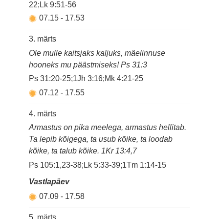
22;Lk 9:51-56
07.15
-
17.53
3. märts
Ole mulle kaitsjaks kaljuks, mäelinnuse
hooneks mu päästmiseks! Ps 31:3
Ps 31:20-25;1Jh 3:16;Mk 4:21-25
07.12
-
17.55
4. märts
Armastus on pika meelega, armastus hellitab.
Ta lepib kõigega, ta usub kõike, ta loodab
kõike, ta talub kõike. 1Kr 13:4,7
Ps 105:1,23-38;Lk 5:33-39;1Tm 1:14-15
Vastlapäev
07.09
-
17.58
5. märts