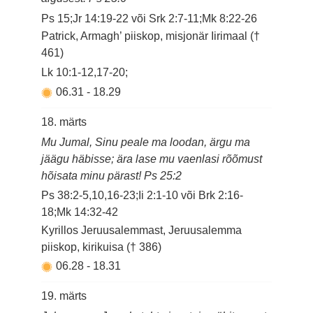
Ps 15;Jr 14:19-22 või Srk 2:7-11;Mk 8:22-26
Patrick, Armagh’ piiskop, misjonär Iirimaal (†
461)
Lk 10:1-12,17-20;
06.31
-
18.29
18. märts
Mu Jumal, Sinu peale ma loodan, ärgu ma
jäägu häbisse; ära lase mu vaenlasi rõõmust
hõisata minu pärast! Ps 25:2
Ps 38:2-5,10,16-23;Ii 2:1-10 või Brk 2:16-
18;Mk 14:32-42
Kyrillos Jeruusalemmast, Jeruusalemma
piiskop, kirikuisa († 386)
06.28
-
18.31
19. märts