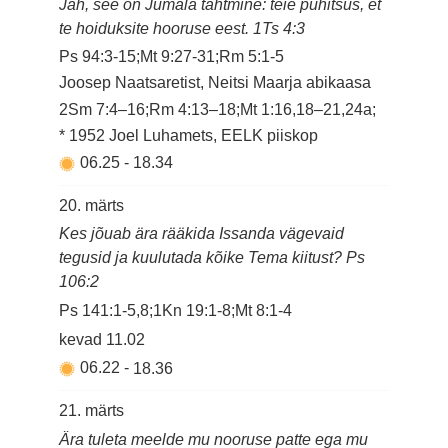
Jah, see on Jumala tahtmine: teie pühitsus, et
te hoiduksite hooruse eest. 1Ts 4:3
Ps 94:3-15;Mt 9:27-31;Rm 5:1-5
Joosep Naatsaretist, Neitsi Maarja abikaasa
2Sm 7:4–16;Rm 4:13–18;Mt 1:16,18–21,24a;
* 1952 Joel Luhamets, EELK piiskop
06.25
-
18.34
20. märts
Kes jõuab ära rääkida Issanda vägevaid
tegusid ja kuulutada kõike Tema kiitust? Ps
106:2
Ps 141:1-5,8;1Kn 19:1-8;Mt 8:1-4
kevad
11.02
06.22
-
18.36
21. märts
Ära tuleta meelde mu nooruse patte ega mu