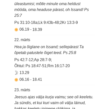
üleastumisi; mõtle minule oma heldust
mööda, oma headuse pärast, oh Issand! Ps
25:7
Ps 31:10-18a;Lk 9:43b-48;2Kr 13:3-9
06.19
-
18.39
22. märts
Hea ja õiglane on Issand; sellepärast Ta
õpetab patustele õiget teed. Ps 25:8
Ps 42:7-12;Ap 28:7-9;
Õhtul: Ps 18:47-51;Rm 16:17-20
13.29
06.16
-
18.41
23. märts
Jeesus ajas välja kurja vaimu; see oli keeletu.
Ja sündis, et kui kuri vaim oli välja läinud,
hakkas keeletu inimene rääkima, ja