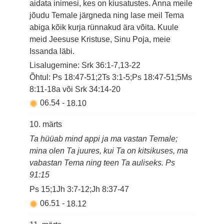
aidata inimesi, kes on kiusatustes. Anna meile
jõudu Temale järgneda ning lase meil Tema
abiga kõik kurja rünnakud ära võita. Kuule
meid Jeesuse Kristuse, Sinu Poja, meie
Issanda läbi.
Lisalugemine: Srk 36:1-7,13-22
Õhtul: Ps 18:47-51;2Ts 3:1-5;Ps 18:47-51;5Ms
8:11-18a või Srk 34:14-20
06.54
-
18.10
10. märts
Ta hüüab mind appi ja ma vastan Temale;
mina olen Ta juures, kui Ta on kitsikuses, ma
vabastan Tema ning teen Ta auliseks. Ps
91:15
Ps 15;1Jh 3:7-12;Jh 8:37-47
06.51
-
18.12