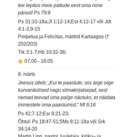
tee lepitus meie pattude eest oma nime
pärast! Ps 79:9
Ps 31:10-18a;Jl 1:12-14;Est 4:12-17 või Jdt
4:1-3,9-15
Perpetua ja Felicitas, märtrid Kartaagos (†
202/203)
Trk 3:1-7;Hb 10:32-36;
07.00
-
18.05
8. märts
Jeesus ütleb: „Kui te paastute, siis ärge olge
kurvanäolised nagu silmakirjatsejad, sest
nemad teevad oma palge näotuks, et näidata
inimestele oma paastumist.“ Mt 6:16
Ps 42:7-12;Esr 8:21-23;
Õhtul: Ps 18:47-51;5Ms 8:11-18a või Srk
34:14-20
Martin Lipp, pastor, luuletaja, kiriku– ja