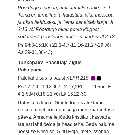
Pöörduge Issanda, oma Jumala poole, sest
Tema on armuline ja halastaja, pika meelega
ja rikas heldusest, ja Tema kahetseb kurja! Jl
2:13 või Pöörduge minu poole kõigest
südamest, paastudes, nuttes ja kurtes! Jl 2:12
Ps 94:3-15;1Kn 21:1-4,7-11,16-21,27-29 või
As 29-31,38-43;
Tuhkapäev. Paastuaja algus
Palvepäev
Patukahetsus ja paast
KLPR 215
Ps 57:2-4,11-12;Jl 2:12-17;2Pt 1:1-11 või 1Pt
4:1-5;Mt 6:16-21 või Lk 13:22-30
Halastaja Jumal, Sinule lootes alustame
neljakümmet pöördumise ja meeleparanduse
päeva. Anna meile jõudu kristlikult kasvada,
kurjast lahti öelda ja head teha. Seda palume
Jeesuse Kristuse, Sinu Poja, meie Issanda