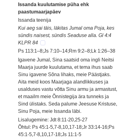
Issanda kuulutamise püha ehk
paastumaarjapäev
Issanda teenija
Kui aeg sai täis, läkitas Jumal oma Poja, kes
sündis naisest, sündis Seaduse alla. Gl 4:4
KLPR 84
Ps 113:1–8;Js 7:10–14;Rm 9:2–8;Lk 1:26–38
Igavene Jumal, Sina saatsid oma ingli Neitsi
Maarja juurde kuulutama, et tema ihus saab
Sinu igavene Sõna lihaks, meie Päästjaks.
Aita meid koos Maarjaga alandlikkuses ja
usalduses vastu võtta Sinu armu ja armastust,
et maailm meie Õnnistegija ära tunneks ja
Sind ülistaks. Seda palume Jeesuse Kristuse,
Sinu Poja, meie Issanda läbi.
Lisalugemine: Jdt 8:11-20,25-27
Õhtul: Ps 45:1-5,7-8,10,17-18;Jr 33:14-16;Ps
45:1-5,7-8,10,17-18;Js 11:1-5