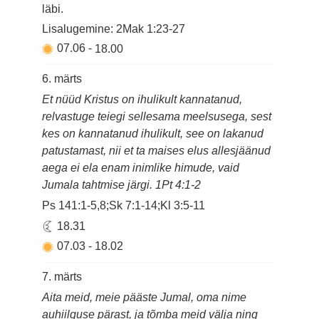
läbi.
Lisalugemine: 2Mak 1:23-27
07.06
-
18.00
6. märts
Et nüüd Kristus on ihulikult kannatanud,
relvastuge teiegi sellesama meelsusega, sest
kes on kannatanud ihulikult, see on lakanud
patustamast, nii et ta maises elus allesjäänud
aega ei ela enam inimlike himude, vaid
Jumala tahtmise järgi. 1Pt 4:1-2
Ps 141:1-5,8;Sk 7:1-14;Kl 3:5-11
18.31
07.03
-
18.02
7. märts
Aita meid, meie pääste Jumal, oma nime
auhiilguse pärast, ja tõmba meid välja ning