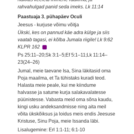
rahvahulgad panid seda imeks. Lk 11:14
Paastuaja 3. pühapäev Oculi
Jeesus - kurjuse võimu võitja
Ükski, kes on pannud käe adra külge ja siis
vaatab tagasi, ei kõlba Jumala riigile! Lk 9:62
KLPR 162
Ps 25:11–20;Sk 3:1–5;Ef 5:1–11;Lk 11:14–
23(24–26)
Jumal, meie taevane Isa, Sina läkitasid oma
Poja maailma, et Ta tühistaks kuradi teod.
Halasta meie peale, kui me kiindume
halvasse ja satume kurja salakavalatesse
püünistesse. Vabasta meid oma sõna kaudu,
kingi usku andeksandmisse ning aita meil
võita ükskõiksus ja loidus meis endis Jeesuse
Kristuse, Sinu Poja, meie Issanda läbi.
Lisalugemine: Erl 1:1-11; 6:1-10