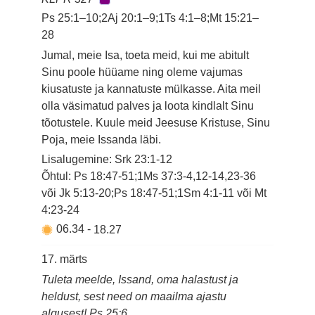
Ps 25:1–10;2Aj 20:1–9;1Ts 4:1–8;Mt 15:21–
28
Jumal, meie Isa, toeta meid, kui me abitult
Sinu poole hüüame ning oleme vajumas
kiusatuste ja kannatuste mülkasse. Aita meil
olla väsimatud palves ja loota kindlalt Sinu
tõotustele. Kuule meid Jeesuse Kristuse, Sinu
Poja, meie Issanda läbi.
Lisalugemine: Srk 23:1-12
Õhtul: Ps 18:47-51;1Ms 37:3-4,12-14,23-36
või Jk 5:13-20;Ps 18:47-51;1Sm 4:1-11 või Mt
4:23-24
06.34
-
18.27
17. märts
Tuleta meelde, Issand, oma halastust ja
heldust, sest need on maailma ajastu
algusest! Ps 25:6