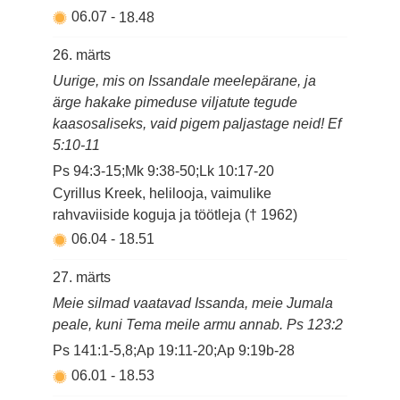
06.07
-
18.48
26. märts
Uurige, mis on Issandale meelepärane, ja
ärge hakake pimeduse viljatute tegude
kaasosaliseks, vaid pigem paljastage neid! Ef
5:10-11
Ps 94:3-15;Mk 9:38-50;Lk 10:17-20
Cyrillus Kreek, helilooja, vaimulike
rahvaviiside koguja ja töötleja († 1962)
06.04
-
18.51
27. märts
Meie silmad vaatavad Issanda, meie Jumala
peale, kuni Tema meile armu annab. Ps 123:2
Ps 141:1-5,8;Ap 19:11-20;Ap 9:19b-28
06.01
-
18.53