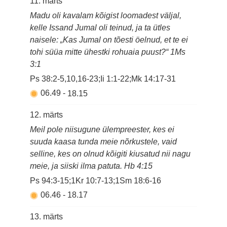
11. märts
Madu oli kavalam kõigist loomadest väljal,
kelle Issand Jumal oli teinud, ja ta ütles
naisele: „Kas Jumal on tõesti öelnud, et te ei
tohi süüa mitte ühestki rohuaia puust?“ 1Ms
3:1
Ps 38:2-5,10,16-23;Ii 1:1-22;Mk 14:17-31
06.49
-
18.15
12. märts
Meil pole niisugune ülempreester, kes ei
suuda kaasa tunda meie nõrkustele, vaid
selline, kes on olnud kõigiti kiusatud nii nagu
meie, ja siiski ilma patuta. Hb 4:15
Ps 94:3-15;1Kr 10:7-13;1Sm 18:6-16
06.46
-
18.17
13. märts