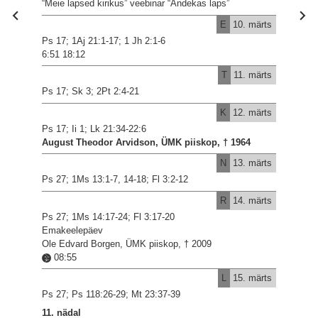
“Meie lapsed kirikus” veebinar “Andekas laps”
E
10. märts
Ps 17; 1Aj 21:1-17; 1 Jh 2:1-6
6:51 18:12
T
11. märts
Ps 17; Sk 3; 2Pt 2:4-21
K
12. märts
Ps 17; Ii 1; Lk 21:34-22:6
August Theodor Arvidson, ÜMK piiskop, † 1964
N
13. märts
Ps 27; 1Ms 13:1-7, 14-18; Fl 3:2-12
R
14. märts
Ps 27; 1Ms 14:17-24; Fl 3:17-20
Emakeelepäev
Ole Edvard Borgen, ÜMK piiskop, † 2009
08:55
L
15. märts
Ps 27; Ps 118:26-29; Mt 23:37-39
11. nädal