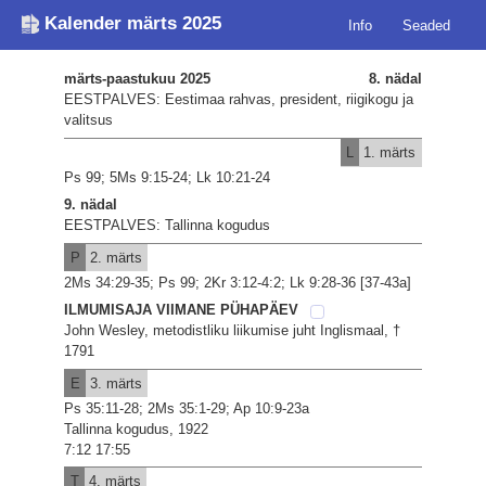
Kalender märts 2025
Info
Seaded
märts-paastukuu 2025
8. nädal
EESTPALVES: Eestimaa rahvas, president, riigikogu ja
valitsus
L
1. märts
Ps 99; 5Ms 9:15-24; Lk 10:21-24
9. nädal
EESTPALVES: Tallinna kogudus
P
2. märts
2Ms 34:29-35; Ps 99; 2Kr 3:12-4:2; Lk 9:28-36 [37-43a]
ILMUMISAJA VIIMANE PÜHAPÄEV
John Wesley, metodistliku liikumise juht Inglismaal, †
1791
E
3. märts
Ps 35:11-28; 2Ms 35:1-29; Ap 10:9-23a
Tallinna kogudus, 1922
7:12 17:55
T
4. märts