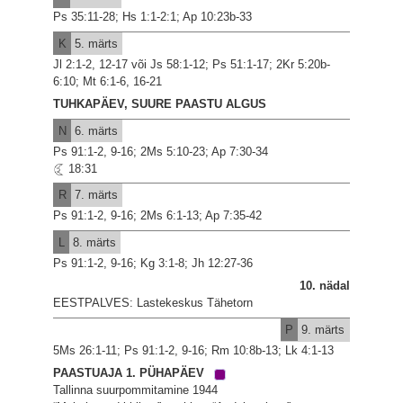
Ps 35:11-28; Hs 1:1-2:1; Ap 10:23b-33
K
5. märts
Jl 2:1-2, 12-17 või Js 58:1-12; Ps 51:1-17; 2Kr 5:20b-
6:10; Mt 6:1-6, 16-21
TUHKAPÄEV, SUURE PAASTU ALGUS
N
6. märts
Ps 91:1-2, 9-16; 2Ms 5:10-23; Ap 7:30-34
18:31
R
7. märts
Ps 91:1-2, 9-16; 2Ms 6:1-13; Ap 7:35-42
L
8. märts
Ps 91:1-2, 9-16; Kg 3:1-8; Jh 12:27-36
10. nädal
EESTPALVES: Lastekeskus Tähetorn
P
9. märts
5Ms 26:1-11; Ps 91:1-2, 9-16; Rm 10:8b-13; Lk 4:1-13
PAASTUAJA 1. PÜHAPÄEV
Tallinna suurpommitamine 1944