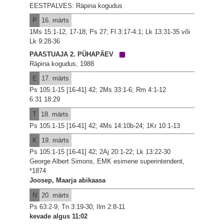
EESTPALVES: Räpina kogudus
P
16. märts
1Ms 15:1-12, 17-18; Ps 27; Fl 3:17-4:1; Lk 13:31-35 või
Lk 9:28-36
PAASTUAJA 2. PÜHAPÄEV
Räpina kogudus, 1988
E
17. märts
Ps 105:1-15 [16-41] 42; 2Ms 33:1-6; Rm 4:1-12
6:31 18:29
T
18. märts
Ps 105:1-15 [16-41] 42; 4Ms 14:10b-24; 1Kr 10:1-13
K
19. märts
Ps 105:1-15 [16-41] 42; 2Aj 20:1-22; Lk 13:22-30
George Albert Simons, EMK esimene superintendent,
*1874
Joosep, Maarja abikaasa
N
20. märts
Ps 63:2-9; Tn 3:19-30; Ilm 2:8-11
kevade algus 11:02