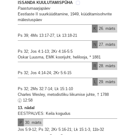
ISSANDA KUULUTAMISPÜHA
Paastumaarjapäev
Eestlaste II suurküüditamine, 1949, küüditamisohvrite
mälestuspäev
K
26. märts
Ps 39; 4Ms 13:17-27; Lk 13:18-21
N
27. märts
Ps 32; Jos 4:1-13; 2Kr 4:16-5:5
Oskar Luusma, EMK koorijuht, helilooja, * 1881
R
28. märts
Ps 32; Jos 4:14-24; 2Kr 5:6-15
L
29. märts
Ps 32; 2Ms 32:7-14; Lk 15:1-10
Charles Wesley, metodistliku liikumise juhte, † 1788
12:58
13. nädal
EESTPALVES: Keila kogudus
P
30. märts
Jos 5:9-12; Ps 32; 2Kr 5:16-21; Lk 15:1-3, 11b-32