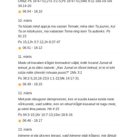
Õhtul: Ps 18:47-51;2Ts 3:1-5;Ps 18:47-51;5Ms 8:11-18a või Srk
34:14-20
06.54
-
18.10
10. märts
Ta hüüab mind appi ja ma vastan Temale; mina olen Ta juures, kui
Ta on kitsikuses, ma vabastan Tema ning teen Ta auliseks. Ps
91:15
Ps 15;1Jh 3:7-12;Jh 8:37-47
06.51
-
18.12
11. märts
Madu oli kavalam kõigist loomadest väljal, kelle Issand Jumal oli
teinud, ja ta ütles naisele: „Kas Jumal on tõesti öelnud, et te ei tohi
süüa mitte ühestki rohuaia puust?“ 1Ms 3:1
Ps 38:2-5,10,16-23;Ii 1:1-22;Mk 14:17-31
06.49
-
18.15
12. märts
Meil pole niisugune ülempreester, kes ei suuda kaasa tunda meie
nõrkustele, vaid selline, kes on olnud kõigiti kiusatud nii nagu meie,
ja siiski ilma patuta. Hb 4:15
Ps 94:3-15;1Kr 10:7-13;1Sm 18:6-16
06.46
-
18.17
13. märts
Inimene ei ela üksnes leivast, vaid inimene elab kõigest, mis lähtub