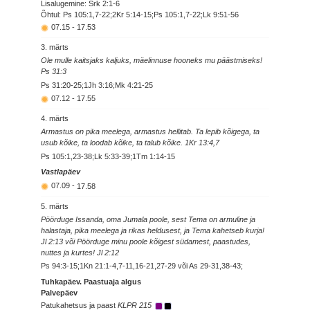
Lisalugemine: Srk 2:1-6
Õhtul: Ps 105:1,7-22;2Kr 5:14-15;Ps 105:1,7-22;Lk 9:51-56
07.15
-
17.53
3. märts
Ole mulle kaitsjaks kaljuks, mäelinnuse hooneks mu päästmiseks!
Ps 31:3
Ps 31:20-25;1Jh 3:16;Mk 4:21-25
07.12
-
17.55
4. märts
Armastus on pika meelega, armastus hellitab. Ta lepib kõigega, ta
usub kõike, ta loodab kõike, ta talub kõike. 1Kr 13:4,7
Ps 105:1,23-38;Lk 5:33-39;1Tm 1:14-15
Vastlapäev
07.09
-
17.58
5. märts
Pöörduge Issanda, oma Jumala poole, sest Tema on armuline ja
halastaja, pika meelega ja rikas heldusest, ja Tema kahetseb kurja!
Jl 2:13 või Pöörduge minu poole kõigest südamest, paastudes,
nuttes ja kurtes! Jl 2:12
Ps 94:3-15;1Kn 21:1-4,7-11,16-21,27-29 või As 29-31,38-43;
Tuhkapäev. Paastuaja algus
Palvepäev
Patukahetsus ja paast
KLPR 215