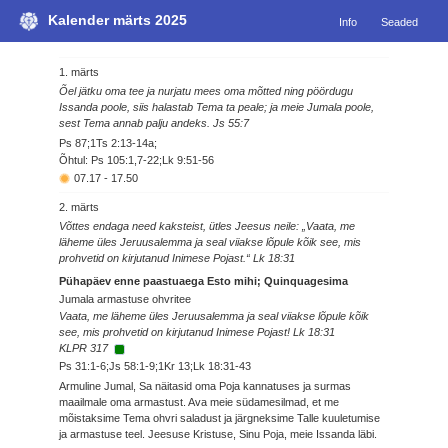
Kalender märts 2025
Info
Seaded
1. märts
Õel jätku oma tee ja nurjatu mees oma mõtted ning pöördugu
Issanda poole, siis halastab Tema ta peale; ja meie Jumala poole,
sest Tema annab palju andeks. Js 55:7
Ps 87;1Ts 2:13-14a;
Õhtul: Ps 105:1,7-22;Lk 9:51-56
07.17
-
17.50
2. märts
Võttes endaga need kaksteist, ütles Jeesus neile: „Vaata, me
läheme üles Jeruusalemma ja seal viiakse lõpule kõik see, mis
prohvetid on kirjutanud Inimese Pojast.“ Lk 18:31
Pühapäev enne paastuaega Esto mihi; Quinquagesima
Jumala armastuse ohvritee
Vaata, me läheme üles Jeruusalemma ja seal viiakse lõpule kõik
see, mis prohvetid on kirjutanud Inimese Pojast! Lk 18:31
KLPR 317
Ps 31:1-6;Js 58:1-9;1Kr 13;Lk 18:31-43
Armuline Jumal, Sa näitasid oma Poja kannatuses ja surmas
maailmale oma armastust. Ava meie südamesilmad, et me
mõistaksime Tema ohvri saladust ja järgneksime Talle kuuletumise
ja armastuse teel. Jeesuse Kristuse, Sinu Poja, meie Issanda läbi.