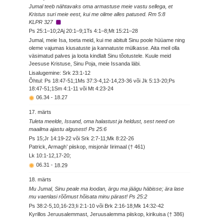
Jumal teeb nähtavaks oma armastuse meie vastu sellega, et
Kristus suri meie eest, kui me olime alles patused. Rm 5:8
KLPR 327
Ps 25:1–10;2Aj 20:1–9;1Ts 4:1–8;Mt 15:21–28
Jumal, meie Isa, toeta meid, kui me abitult Sinu poole hüüame ning
oleme vajumas kiusatuste ja kannatuste mülkasse. Aita meil olla
väsimatud palves ja loota kindlalt Sinu tõotustele. Kuule meid
Jeesuse Kristuse, Sinu Poja, meie Issanda läbi.
Lisalugemine: Srk 23:1-12
Õhtul: Ps 18:47-51;1Ms 37:3-4,12-14,23-36 või Jk 5:13-20;Ps
18:47-51;1Sm 4:1-11 või Mt 4:23-24
06.34
-
18.27
17. märts
Tuleta meelde, Issand, oma halastust ja heldust, sest need on
maailma ajastu algusest! Ps 25:6
Ps 15;Jr 14:19-22 või Srk 2:7-11;Mk 8:22-26
Patrick, Armagh’ piiskop, misjonär Iirimaal († 461)
Lk 10:1-12,17-20;
06.31
-
18.29
18. märts
Mu Jumal, Sinu peale ma loodan, ärgu ma jäägu häbisse; ära lase
mu vaenlasi rõõmust hõisata minu pärast! Ps 25:2
Ps 38:2-5,10,16-23;Ii 2:1-10 või Brk 2:16-18;Mk 14:32-42
Kyrillos Jeruusalemmast, Jeruusalemma piiskop, kirikuisa († 386)