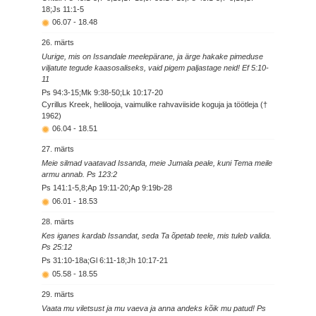
18;Js 11:1-5
06.07
-
18.48
26. märts
Uurige, mis on Issandale meelepärane, ja ärge hakake pimeduse
viljatute tegude kaasosaliseks, vaid pigem paljastage neid! Ef 5:10-
11
Ps 94:3-15;Mk 9:38-50;Lk 10:17-20
Cyrillus Kreek, helilooja, vaimulike rahvaviiside koguja ja töötleja (†
1962)
06.04
-
18.51
27. märts
Meie silmad vaatavad Issanda, meie Jumala peale, kuni Tema meile
armu annab. Ps 123:2
Ps 141:1-5,8;Ap 19:11-20;Ap 9:19b-28
06.01
-
18.53
28. märts
Kes iganes kardab Issandat, seda Ta õpetab teele, mis tuleb valida.
Ps 25:12
Ps 31:10-18a;Gl 6:11-18;Jh 10:17-21
05.58
-
18.55
29. märts
Vaata mu viletsust ja mu vaeva ja anna andeks kõik mu patud! Ps