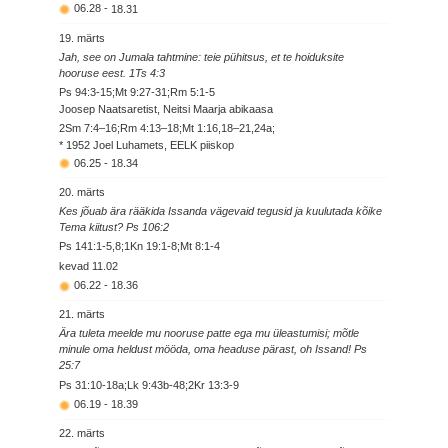
06.28
-
18.31
19. märts
Jah, see on Jumala tahtmine: teie pühitsus, et te hoiduksite
hooruse eest. 1Ts 4:3
Ps 94:3-15;Mt 9:27-31;Rm 5:1-5
Joosep Naatsaretist, Neitsi Maarja abikaasa
2Sm 7:4–16;Rm 4:13–18;Mt 1:16,18–21,24a;
* 1952 Joel Luhamets, EELK piiskop
06.25
-
18.34
20. märts
Kes jõuab ära rääkida Issanda vägevaid tegusid ja kuulutada kõike
Tema kiitust? Ps 106:2
Ps 141:1-5,8;1Kn 19:1-8;Mt 8:1-4
kevad
11.02
06.22
-
18.36
21. märts
Ära tuleta meelde mu nooruse patte ega mu üleastumisi; mõtle
minule oma heldust mööda, oma headuse pärast, oh Issand! Ps
25:7
Ps 31:10-18a;Lk 9:43b-48;2Kr 13:3-9
06.19
-
18.39
22. märts