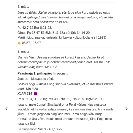
8. märts
Jeesus ütleb: „Kui te paastute, siis ärge olge kurvanäolised nagu
silmakirjatsejad, sest nemad teevad oma palge näotuks, et näidata
inimestele oma paastumist.“ Mt 6:16
Ps 42:7-12;Esr 8:21-23;
Õhtul: Ps 18:47-51;5Ms 8:11-18a või Srk 34:14-20
Martin Lipp, pastor, luuletaja, kiriku– ja kultuuriloolane († 1923)
06.57
-
18.07
9. märts
Siis viis Vaim Jeesuse kõrbesse kuradi kiusata. Ja kui Ta oli
nelikümmend päeva ja nelikümmend ööd paastunud, siis tuli Talle
viimaks nälg kätte. Mt 4:1-2
Paastuaja 1. pühapäev Invocavit
Jeesus - kiusatuste võitja
Selleks ongi Jumala Poeg saanud avalikuks, et Ta tühistaks kuradi
teod. 1Jh 3:8b
KLPR 316
Ps 91:1–4,11–12,15;1Ms 3:1–7(8–19);Hb 4:14–16;Mt 4:1–11
Issand, meie Jumal, Sina lasid oma Pojal kõrbes kiusatustega
võidelda, et Ta võiks aidata inimesi, kes on kiusatustes. Anna meile
jõudu Temale järgneda ning lase meil Tema abiga kõik kurja
rünnakud ära võita. Kuule meid Jeesuse Kristuse, Sinu Poja, meie
Issanda läbi.
Lisalugemine: Srk 36:1-7,13-22