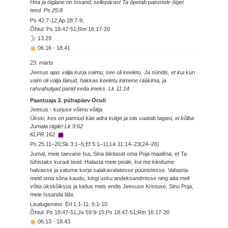
Hea ja õiglane on Issand; sellepärast Ta õpetab patustele õiget
teed. Ps 25:8
Ps 42:7-12;Ap 28:7-9;
Õhtul: Ps 18:47-51;Rm 16:17-20
13.29
06.16
-
18.41
23. märts
Jeesus ajas välja kurja vaimu; see oli keeletu. Ja sündis, et kui kuri
vaim oli välja läinud, hakkas keeletu inimene rääkima, ja
rahvahulgad panid seda imeks. Lk 11:14
Paastuaja 3. pühapäev Oculi
Jeesus - kurjuse võimu võitja
Ükski, kes on pannud käe adra külge ja siis vaatab tagasi, ei kõlba
Jumala riigile! Lk 9:62
KLPR 162
Ps 25:11–20;Sk 3:1–5;Ef 5:1–11;Lk 11:14–23(24–26)
Jumal, meie taevane Isa, Sina läkitasid oma Poja maailma, et Ta
tühistaks kuradi teod. Halasta meie peale, kui me kiindume
halvasse ja satume kurja salakavalatesse püünistesse. Vabasta
meid oma sõna kaudu, kingi usku andeksandmisse ning aita meil
võita ükskõiksus ja loidus meis endis Jeesuse Kristuse, Sinu Poja,
meie Issanda läbi.
Lisalugemine: Erl 1:1-11; 6:1-10
Õhtul: Ps 18:47-51;Js 59:9-15;Ps 18:47-51;Rm 16:17-20
06.13
-
18.43