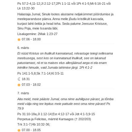
Ps 57:2-4,11-12;Jl 2:12-17;2Pt 1:1-11 või 1Pt 4:1-5;Mt 6:16-21 või
Lk 13:22-30
Halastaja Jumal, Sinule lootes alustame neljakümmet pöördumise ja
meeleparanduse päeva. Anna meile jõudu kristlikult kasvada,
kurjast lahti öelda ja head teha. Seda palume Jeesuse Kristuse,
Sinu Poja, meie Issanda läbi.
Lisalugemine: 2Mak 1:23-27
07.06
-
18.00
6. märts
Et nüüd Kristus on ihulikult kannatanud, relvastuge teiegi sellesama
meelsusega, sest kes on kannatanud ihulikult, see on lakanud
patustamast, nii et ta maises elus allesjäänud aega ei ela enam
inimlike himude, vaid Jumala tahtmise järgi. 1Pt 4:1-2
Ps 141:1-5,8;Sk 7:1-14;Kl 3:5-11
18.31
07.03
-
18.02
7. märts
Aita meid, meie pääste Jumal, oma nime auhiilguse pärast, ja tõmba
meid välja ning tee lepitus meie pattude eest oma nime pärast! Ps
79:9
Ps 31:10-18a;Jl 1:12-14;Est 4:12-17 või Jdt 4:1-3,9-15
Perpetua ja Felicitas, märtrid Kartaagos († 202/203)
Trk 3:1-7;Hb 10:32-36;
07.00
-
18.05