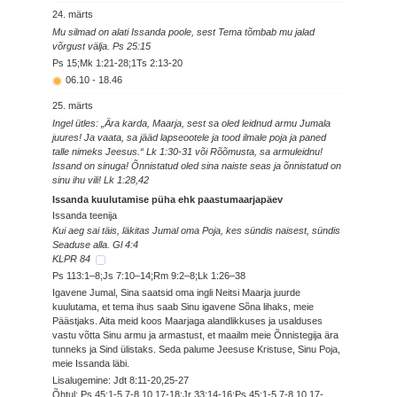
24. märts
Mu silmad on alati Issanda poole, sest Tema tõmbab mu jalad
võrgust välja. Ps 25:15
Ps 15;Mk 1:21-28;1Ts 2:13-20
06.10
-
18.46
25. märts
Ingel ütles: „Ära karda, Maarja, sest sa oled leidnud armu Jumala
juures! Ja vaata, sa jääd lapseootele ja tood ilmale poja ja paned
talle nimeks Jeesus.“ Lk 1:30-31 või Rõõmusta, sa armuleidnu!
Issand on sinuga! Õnnistatud oled sina naiste seas ja õnnistatud on
sinu ihu vili! Lk 1:28,42
Issanda kuulutamise püha ehk paastumaarjapäev
Issanda teenija
Kui aeg sai täis, läkitas Jumal oma Poja, kes sündis naisest, sündis
Seaduse alla. Gl 4:4
KLPR 84
Ps 113:1–8;Js 7:10–14;Rm 9:2–8;Lk 1:26–38
Igavene Jumal, Sina saatsid oma ingli Neitsi Maarja juurde
kuulutama, et tema ihus saab Sinu igavene Sõna lihaks, meie
Päästjaks. Aita meid koos Maarjaga alandlikkuses ja usalduses
vastu võtta Sinu armu ja armastust, et maailm meie Õnnistegija ära
tunneks ja Sind ülistaks. Seda palume Jeesuse Kristuse, Sinu Poja,
meie Issanda läbi.
Lisalugemine: Jdt 8:11-20,25-27
Õhtul: Ps 45:1-5,7-8,10,17-18;Jr 33:14-16;Ps 45:1-5,7-8,10,17-