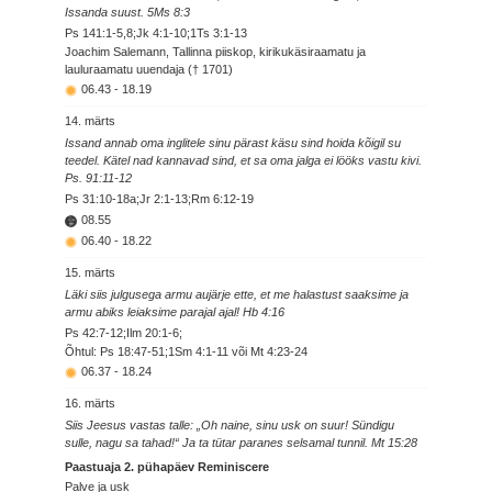
Issanda suust. 5Ms 8:3
Ps 141:1-5,8;Jk 4:1-10;1Ts 3:1-13
Joachim Salemann, Tallinna piiskop, kirikukäsiraamatu ja
lauluraamatu uuendaja († 1701)
06.43
-
18.19
14. märts
Issand annab oma inglitele sinu pärast käsu sind hoida kõigil su
teedel. Kätel nad kannavad sind, et sa oma jalga ei lööks vastu kivi.
Ps. 91:11-12
Ps 31:10-18a;Jr 2:1-13;Rm 6:12-19
08.55
06.40
-
18.22
15. märts
Läki siis julgusega armu aujärje ette, et me halastust saaksime ja
armu abiks leiaksime parajal ajal! Hb 4:16
Ps 42:7-12;Ilm 20:1-6;
Õhtul: Ps 18:47-51;1Sm 4:1-11 või Mt 4:23-24
06.37
-
18.24
16. märts
Siis Jeesus vastas talle: „Oh naine, sinu usk on suur! Sündigu
sulle, nagu sa tahad!“ Ja ta tütar paranes selsamal tunnil. Mt 15:28
Paastuaja 2. pühapäev Reminiscere
Palve ja usk