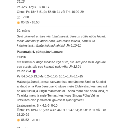
25:18
Ps 42:7-12;Lk 13:10-17;
Õhtul: Ps 18:47-51;Js 58:9b-11 või Trk 16:20-29
12.58
05.55
-
18.58
30. märts
Seal oli arvult umbes viis tuhat meest. Jeesus võttis nüüd leivad,
tänas Jumalat ja andis neile, kes maas istusid, samuti ka
kalakestest, niipalju kui nad tahtsid. Jh 6:10-11
Paastuaja 4. pühapäev Laetare
Eluleib
Kui nisuiva ei lange maasse ega sure, siis see jääb üksi, aga kui
see sureb, siis see kannab palju vilja! Jh 12:24
KLPR 224
Ps 84:6–10,13;5Ms 8:2–3;1Kr 10:1–6;Jh 6:1–15
Halastaja Jumal, armas taevane Isa, me täname Sind, et Sa oled
andnud oma Poja Jeesuse Kristuse meile Eluleivaks, kes taevast
on alla tulnud ja kingib maailmale elu. Anna meile alati seda leiba, et
Ta elaks meis ja meie Temas, kes koos Sinuga Püha Vaimu
ühtsuses elab ja valitseb igavesest ajast igavesti.
Lisalugemine: Srk 4:1-6, 8-10
Õhtul: Ps 18:47-51;2Kn 4:42-44;Ps 18:47-51;Js 58:9b-11 või Trk
16:20-29
06.52
-
20.00