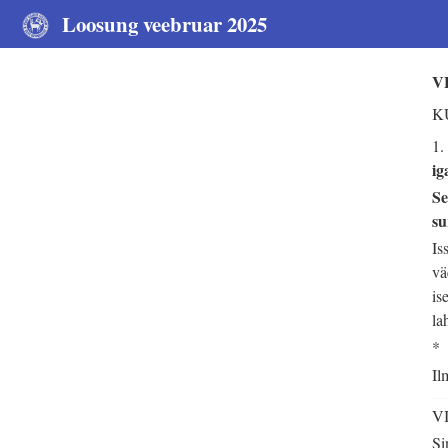
Loosung veebruar 2025
V
KU
1.
ig
Se
su
Is
vä
is
la
*
Il
V
Si