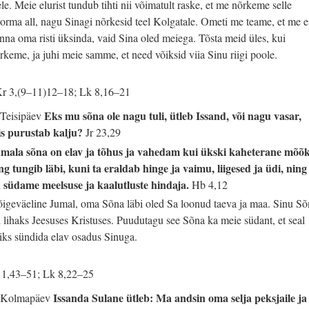
ele. Meie elurist tundub tihti nii võimatult raske, et me nõrkeme selle
orma all, nagu Sinagi nõrkesid teel Kolgatale. Ometi me teame, et me e
nna oma risti üksinda, vaid Sina oled meiega. Tõsta meid üles, kui
rkeme, ja juhi meie samme, et need võiksid viia Sinu riigi poole.
r 3,(9–11)12–18; Lk 8,16–21
Eks mu sõna ole nagu tuli, ütleb Issand, või nagu vasar,
 Teisipäev
s purustab kalju?
Jr 23,29
mala sõna on elav ja tõhus ja vahedam kui ükski kaheterane mõõ
ng tungib läbi, kuni ta eraldab hinge ja vaimu, liigesed ja üdi, ning
 südame meelsuse ja kaalutluste hindaja.
Hb 4,12
igeväeline Jumal, oma Sõna läbi oled Sa loonud taeva ja maa. Sinu Sõ
i lihaks Jeesuses Kristuses. Puudutagu see Sõna ka meie südant, et seal
iks sündida elav osadus Sinuga.
 1,43–51; Lk 8,22–25
Issanda Sulane ütleb: Ma andsin oma selja peksjaile ja
 Kolmapäev