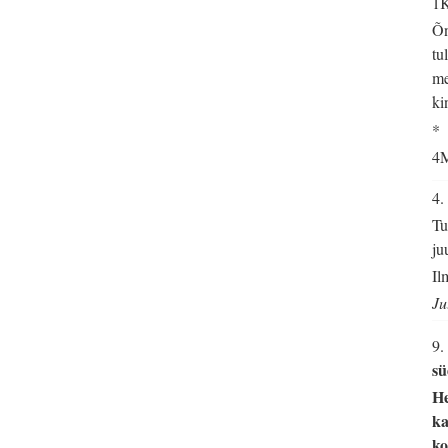
1K
Õn
tu
me
ki
*
4M
4
Tu
ju
Il
Ju
9.
sü
He
ka
ko