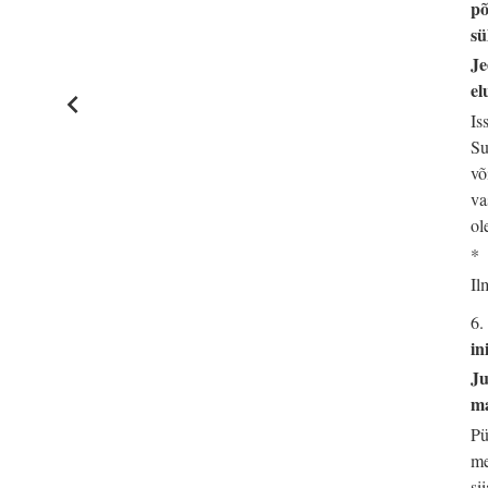
põ
sü
Je
el
Is
Su
võ
va
ol
*
Il
6.
in
Ju
ma
Pü
me
si