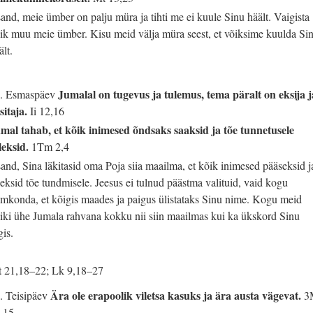
sand, meie ümber on palju müra ja tihti me ei kuule Sinu häält. Vaigista
ik muu meie ümber. Kisu meid välja müra seest, et võiksime kuulda Si
ält.
Jumalal on tugevus ja tulemus, tema päralt on eksija j
. Esmaspäev
sitaja.
Ii 12,16
mal tahab, et kõik inimesed õndsaks saaksid ja tõe tunnetusele
leksid.
1Tm 2,4
sand, Sina läkitasid oma Poja siia maailma, et kõik inimesed pääseksid j
leksid tõe tundmisele. Jeesus ei tulnud päästma valituid, vaid kogu
imkonda, et kõigis maades ja paigus ülistataks Sinu nime. Kogu meid
iki ühe Jumala rahvana kokku nii siin maailmas kui ka ükskord Sinu
gis.
 21,18–22; Lk 9,18–27
Ära ole erapoolik viletsa kasuks ja ära austa vägevat.
. Teisipäev
3
,15