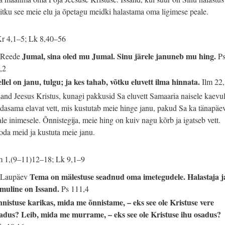
itku see meie elu ja õpetagu meidki halastama oma ligimese peale.
r 4,1–5; Lk 8,40–56
Jumal, sina oled mu Jumal. Sinu järele januneb mu hing.
 Reede
P
,2
llel on janu, tulgu; ja kes tahab, võtku eluvett ilma hinnata.
Ilm 22
sand Jeesus Kristus, kunagi pakkusid Sa eluvett Samaaria naisele kaevul
dasama elavat vett, mis kustutab meie hinge janu, pakud Sa ka tänapäe
ale inimesele. Õnnistegija, meie hing on kuiv nagu kõrb ja igatseb vett.
oda meid ja kustuta meie janu.
m 1,(9–11)12–18; Lk 9,1–9
Tema on mälestuse seadnud oma imetegudele. Halastaja j
 Laupäev
muline on Issand.
Ps 111,4
nistuse karikas, mida me õnnistame, – eks see ole Kristuse vere
adus? Leib, mida me murrame, – eks see ole Kristuse ihu osadus?