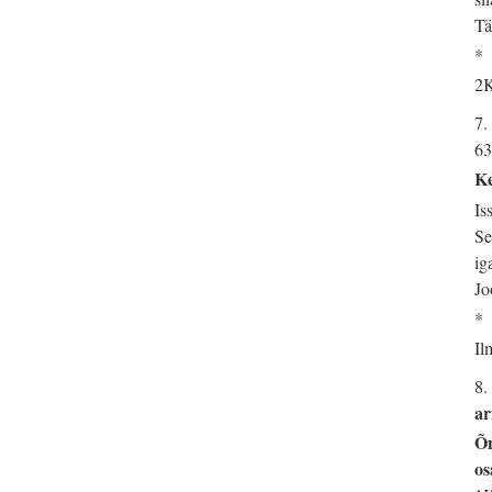
Tä
*
2K
7.
63
Ke
Is
Se
ig
Jo
*
Il
8.
ar
Õn
os