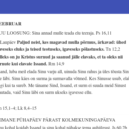
EEBRUAR
U LOOSUNG: Sina annad mulle teada elu teeraja.
Ps 16,11
Paljud neist, kes magavad mulla põrmus, ärkavad: ühed
 Laupäev
aveseks eluks ja teised teotuseks, igaveseks põlastuseks.
Tn 12,2
lleks on ju Kristus surnud ja saanud jälle elavaks, et ta oleks nii
rnute kui elavate Issand.
Rm 14,9
sand, luba meil elada Sinu varju all, uinuda Sinu rahus ja üles tõusta Si
e läbi. Sinu käes on surma ja surmavalla võtmed. Kes Sinusse usub, ela
egi kui ta sureb. Me täname Sind, Issand, et surm ei suuda meid Sinust
hutada, vaid Sinu läbi on surm ukseks igavesse ellu.
m 15,1–4; Lk 8,4–15
IIMANE PÜHAPÄEV PÄRAST KOLMEKUNINGAPÄEVA
nu kohal koidab Issand ja sinu kohal nähakse tema auhiilgust.
Js 60,2b