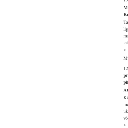
Mu
Kr
Ta
li
me
te
*
Mt
12
pr
pi
Ar
Kõ
me
ük
võ
*