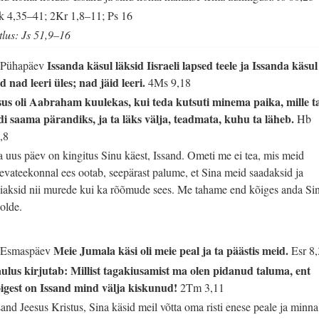
 4,35–41; 2Kr 1,8–11; Ps 16
tlus: Js 51,9–16
Issanda käsul läksid Iisraeli lapsed teele ja Issanda käsul
 Pühapäev
id nad leeri üles; nad jäid leeri.
4Ms 9,18
us oli Aabraham kuulekas, kui teda kutsuti minema paika, mille t
di saama pärandiks, ja ta läks välja, teadmata, kuhu ta läheb.
Hb
,8
a uus päev on kingitus Sinu käest, Issand. Ometi me ei tea, mis meid
evateekonnal ees ootab, seepärast palume, et Sina meid saadaksid ja
iaksid nii murede kui ka rõõmude sees. Me tahame end kõiges anda Si
olde.
Meie Jumala käsi oli meie peal ja ta päästis meid.
 Esmaspäev
Esr 8
ulus kirjutab: Millist tagakiusamist ma olen pidanud taluma, ent
igest on Issand mind välja kiskunud!
2Tm 3,11
sand Jeesus Kristus, Sina käsid meil võtta oma risti enese peale ja minna