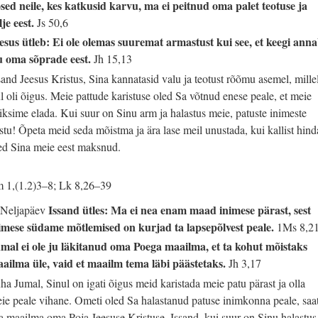
sed neile, kes katkusid karvu, ma ei peitnud oma palet teotuse ja
lje eest.
Js 50,6
esus ütleb: Ei ole olemas suuremat armastust kui see, et keegi ann
u oma sõprade eest.
Jh 15,13
sand Jeesus Kristus, Sina kannatasid valu ja teotust rõõmu asemel, mille
l oli õigus. Meie pattude karistuse oled Sa võtnud enese peale, et meie
iksime elada. Kui suur on Sinu arm ja halastus meie, patuste inimeste
stu! Õpeta meid seda mõistma ja ära lase meil unustada, kui kallist hind
ed Sina meie eest maksnud.
m 1,(1.2)3–8; Lk 8,26–39
Issand ütles: Ma ei nea enam maad inimese pärast, sest
 Neljapäev
imese südame mõtlemised on kurjad ta lapsepõlvest peale.
1Ms 8,2
mal ei ole ju läkitanud oma Poega maailma, et ta kohut mõistaks
ailma üle, vaid et maailm tema läbi päästetaks.
Jh 3,17
ha Jumal, Sinul on igati õigus meid karistada meie patu pärast ja olla
ie peale vihane. Ometi oled Sa halastanud patuse inimkonna peale, saa
ia maailma oma Poja Jeesuse Kristuse. Issand, kui suur on Sinu halastus