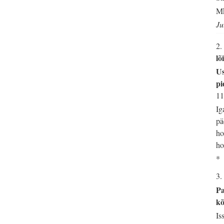
Mk
Ju
2.
lõ
Us
pi
11
Ig
pä
ho
ho
*
3.
Pa
kõ
Is