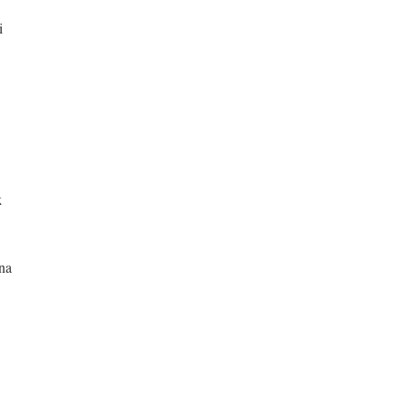
i
k
na