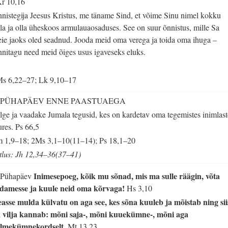
r 10,16
nistegija Jeesus Kristus, me täname Sind, et võime Sinu nimel kokku
lla ja olla üheskoos armulauaosaduses. See on suur õnnistus, mille Sa
ie jaoks oled seadnud. Jooda meid oma verega ja toida oma ihuga –
nnitagu need meid õiges usus igaveseks eluks.
s 6,22–27; Lk 9,10–17
. PÜHAPÄEV ENNE PAASTUAEGA
lge ja vaadake Jumala tegusid, kes on kardetav oma tegemistes inimlast
ures.
Ps 66,5
m 1,9–18; 2Ms 3,1–10(11–14); Ps 18,1–20
tlus: Jh 12,34–36(37–41)
Inimesepoeg, kõik mu sõnad, mis ma sulle räägin, võta
 Pühapäev
damesse ja kuule neid oma kõrvaga!
Hs 3,10
asse mulda külvatu on aga see, kes sõna kuuleb ja mõistab ning sii
 vilja kannab: mõni saja-, mõni kuuekümne-, mõni aga
lmekümnekordselt.
Mt 13,23