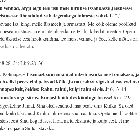
 vennad, ärgu olgu teie usk meie kirkuse Issandasse Jeesusesse
istusesse ühendatud vahetegemisega inimeste vahel.
Jk 2,1
evane Isa, kingi meile üksmeelt ja armastust. Me kõik oleme poolikud
gimesearmastuses ja elu tuletab seda meile tihti kibedalt meelde. Õpeta
id üksteise eest hoolt kandma, tee meist vennad ja õed, kelle mõttes on
ise kasu ja heaolu.
 8,28–34; Lk 9,28–36
Pisemast suuremani ahnitseb igaüks neist omakasu, j
. Kolmapäev
ohvetist preestrini petavad kõik. Ja mu rahva vigastust ravivad na
nnapealselt, öeldes: Rahu, rahu!, kuigi rahu ei ole.
Jr 6,13–14
mastus olgu siiras. Kurjast hoidudes kiinduge heasse!
Rm 12,9
igeväeline Jumal, Sina oled seadnud maa peale oma Kiriku. Sa oled
id kõiki läkitanud Kiriku liikmetena siia maailma. Õpeta meid hoolits
steist eest Sinu koguduses. Hoia meid eksituste ja kurja eest, et me
iksime jääda Sulle ustavaks.