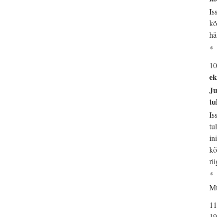
Is
kõ
hä
*
10
ek
Ju
tu
Is
tu
in
kõ
rii
*
Mt
11
19