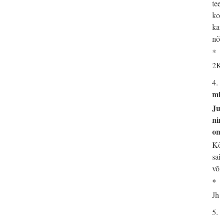
te
ko
ka
nõ
*
2K
4.
mi
Ju
ni
on
Kõ
sa
võ
*
Jh
5.