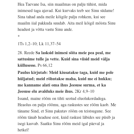
Hea Taevane Isa, siin maailmas on palju tühist, mida
inimesed taga ajavad. Kui kurvaks teeb see Sinu südame!
Sina tahad anda meile kõigile palju rohkem, kui see
maailm iial pakkuda suudab. Aita meil kõigil mõista Sinu
headust ja võtta vastu Sinu ande.
*
1Ts 1,2–10; Lk 11,37–54
Sa lasksid inimesi sõita meie pea peal, me
28. Reede
sattusime tulle ja vette. Kuid sina viisid meid välja
küllusesse.
Ps 66,12
Paulus kirjutab: Meid kiusatakse taga, kuid me pole
hüljatud; meid rõhutakse maha, kuid me ei hukku;
me kanname alati oma ihus Jeesuse surma, et ka
Jeesuse elu avalduks meie ihus.
2Kr 4,9–10
Issand, maine rõõm on tihti seotud eluolukordadega.
Heaolus on palju rõõmu, aga raskustes see rõõm kaob. Me
täname Sind, et Sinu pakutav rõõm on teistsugune. See
rõõm tänab headuse eest, kuid raskusi läbides see püsib ja
isegi kasvab. Saatku Sinu rõõm meid igal päeval ja
hetkel!