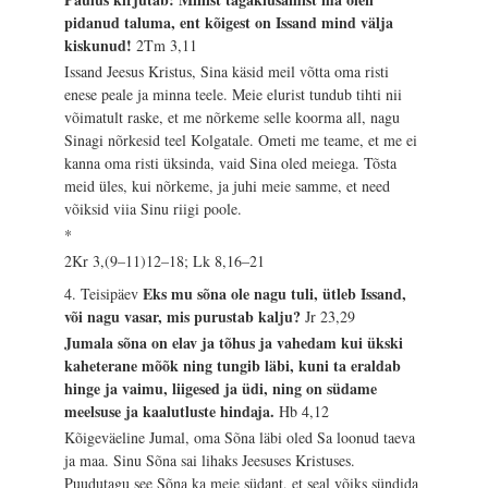
pidanud taluma, ent kõigest on Issand mind välja
kiskunud!
2Tm 3,11
Issand Jeesus Kristus, Sina käsid meil võtta oma risti
enese peale ja minna teele. Meie elurist tundub tihti nii
võimatult raske, et me nõrkeme selle koorma all, nagu
Sinagi nõrkesid teel Kolgatale. Ometi me teame, et me ei
kanna oma risti üksinda, vaid Sina oled meiega. Tõsta
meid üles, kui nõrkeme, ja juhi meie samme, et need
võiksid viia Sinu riigi poole.
*
2Kr 3,(9–11)12–18; Lk 8,16–21
Eks mu sõna ole nagu tuli, ütleb Issand,
4. Teisipäev
või nagu vasar, mis purustab kalju?
Jr 23,29
Jumala sõna on elav ja tõhus ja vahedam kui ükski
kaheterane mõõk ning tungib läbi, kuni ta eraldab
hinge ja vaimu, liigesed ja üdi, ning on südame
meelsuse ja kaalutluste hindaja.
Hb 4,12
Kõigeväeline Jumal, oma Sõna läbi oled Sa loonud taeva
ja maa. Sinu Sõna sai lihaks Jeesuses Kristuses.
Puudutagu see Sõna ka meie südant, et seal võiks sündida