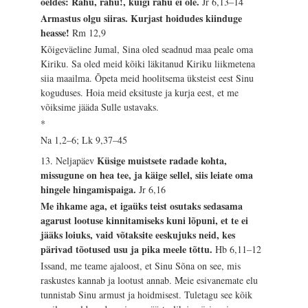
öeldes: Rahu, rahu!, kuigi rahu ei ole.
Jr 6,13–14
Armastus olgu siiras. Kurjast hoidudes kiinduge
heasse!
Rm 12,9
Kõigeväeline Jumal, Sina oled seadnud maa peale oma
Kiriku. Sa oled meid kõiki läkitanud Kiriku liikmetena
siia maailma. Õpeta meid hoolitsema üksteist eest Sinu
koguduses. Hoia meid eksituste ja kurja eest, et me
võiksime jääda Sulle ustavaks.
*
Na 1,2–6; Lk 9,37–45
Küsige muistsete radade kohta,
13. Neljapäev
missugune on hea tee, ja käige sellel, siis leiate oma
hingele hingamispaiga.
Jr 6,16
Me ihkame aga, et igaüks teist osutaks sedasama
agarust lootuse kinnitamiseks kuni lõpuni, et te ei
jääks loiuks, vaid võtaksite eeskujuks neid, kes
pärivad tõotused usu ja pika meele tõttu.
Hb 6,11–12
Issand, me teame ajaloost, et Sinu Sõna on see, mis
raskustes kannab ja lootust annab. Meie esivanemate elu
tunnistab Sinu armust ja hoidmisest. Tuletagu see kõik