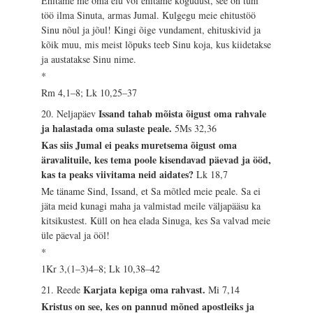
Ehitame me oma elu või ehitame kogudust, see on tühi
töö ilma Sinuta, armas Jumal. Kulgegu meie ehitustöö
Sinu nõul ja jõul! Kingi õige vundament, ehituskivid ja
kõik muu, mis meist lõpuks teeb Sinu koja, kus kiidetakse
ja austatakse Sinu nime.
*
Rm 4,1–8; Lk 10,25–37
Issand tahab mõista õigust oma rahvale
20. Neljapäev
ja halastada oma sulaste peale.
5Ms 32,36
Kas siis Jumal ei peaks muretsema õigust oma
äravalituile, kes tema poole kisendavad päevad ja ööd,
kas ta peaks viivitama neid aidates?
Lk 18,7
Me täname Sind, Issand, et Sa mõtled meie peale. Sa ei
jäta meid kunagi maha ja valmistad meile väljapääsu ka
kitsikustest. Küll on hea elada Sinuga, kes Sa valvad meie
üle päeval ja ööl!
*
1Kr 3,(1–3)4–8; Lk 10,38–42
Karjata kepiga oma rahvast.
21. Reede
Mi 7,14
Kristus on see, kes on pannud mõned apostleiks ja