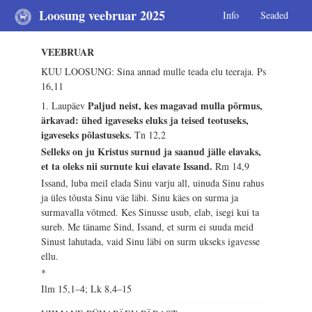
Loosung veebruar 2025
Info
Seaded
VEEBRUAR
KUU LOOSUNG: Sina annad mulle teada elu teeraja.
Ps
16,11
Paljud neist, kes magavad mulla põrmus,
1. Laupäev
ärkavad: ühed igaveseks eluks ja teised teotuseks,
igaveseks põlastuseks.
Tn 12,2
Selleks on ju Kristus surnud ja saanud jälle elavaks,
et ta oleks nii surnute kui elavate Issand.
Rm 14,9
Issand, luba meil elada Sinu varju all, uinuda Sinu rahus
ja üles tõusta Sinu väe läbi. Sinu käes on surma ja
surmavalla võtmed. Kes Sinusse usub, elab, isegi kui ta
sureb. Me täname Sind, Issand, et surm ei suuda meid
Sinust lahutada, vaid Sinu läbi on surm ukseks igavesse
ellu.
*
Ilm 15,1–4; Lk 8,4–15