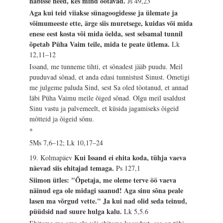
häbisse need, kes mind ootavad.
Js 49,23
Aga kui teid viiakse sünagoogidesse ja ülemate ja
võimumeeste ette, ärge siis muretsege, kuidas või mida
enese eest kosta või mida öelda, sest selsamal tunnil
õpetab Püha Vaim teile, mida te peate ütlema.
Lk
12,11–12
Issand, me tunneme tihti, et sõnadest jääb puudu. Meil
puuduvad sõnad, et anda edasi tunnistust Sinust. Ometigi
me julgeme paluda Sind, sest Sa oled tõotanud, et annad
läbi Püha Vaimu meile õiged sõnad. Olgu meil usaldust
Sinu vastu ja palvemeelt, et küsida jagamiseks õigeid
mõtteid ja õigeid sõnu.
*
5Ms 7,6–12; Lk 10,17–24
Kui Issand ei ehita koda, tühja vaeva
19. Kolmapäev
näevad siis ehitajad temaga.
Ps 127,1
Siimon ütles: "Õpetaja, me oleme terve öö vaeva
näinud ega ole midagi saanud! Aga sinu sõna peale
lasen ma võrgud vette." Ja kui nad olid seda teinud,
püüdsid nad suure hulga kalu.
Lk 5,5.6