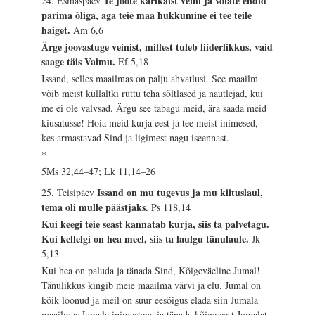
Te joote karikaist veini ja võiate endid
24. Esmaspäev
parima õliga, aga teie maa hukkumine ei tee teile
haiget.
Am 6,6
Ärge joovastuge veinist, millest tuleb liiderlikkus, vaid
saage täis Vaimu.
Ef 5,18
Issand, selles maailmas on palju ahvatlusi. See maailm
võib meist küllaltki ruttu teha sõltlased ja nautlejad, kui
me ei ole valvsad. Ärgu see tabagu meid, ära saada meid
kiusatusse! Hoia meid kurja eest ja tee meist inimesed,
kes armastavad Sind ja ligimest nagu iseennast.
*
5Ms 32,44–47; Lk 11,14–26
Issand on mu tugevus ja mu kiituslaul,
25. Teisipäev
tema oli mulle päästjaks.
Ps 118,14
Kui keegi teie seast kannatab kurja, siis ta palvetagu.
Kui kellelgi on hea meel, siis ta laulgu tänulaule.
Jk
5,13
Kui hea on paluda ja tänada Sind, Kõigeväeline Jumal!
Tänulikkus kingib meie maailma värvi ja elu. Jumal on
kõik loonud ja meil on suur eesõigus elada siin Jumala
maailmas Jumala inimestena ja tänada kõige eest Jumalat.