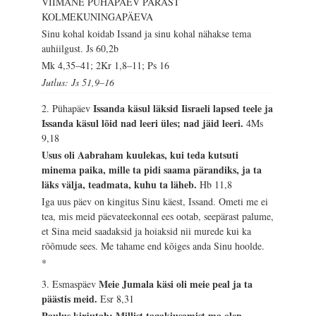
VIIMANE PÜHAPÄEV PÄRAST
KOLMEKUNINGAPÄEVA
Sinu kohal koidab Issand ja sinu kohal nähakse tema
auhiilgust.
Js 60,2b
Mk 4,35–41; 2Kr 1,8–11; Ps 16
Jutlus: Js 51,9–16
Issanda käsul läksid Iisraeli lapsed teele ja
2. Pühapäev
Issanda käsul lõid nad leeri üles; nad jäid leeri.
4Ms
9,18
Usus oli Aabraham kuulekas, kui teda kutsuti
minema paika, mille ta pidi saama pärandiks, ja ta
läks välja, teadmata, kuhu ta läheb.
Hb 11,8
Iga uus päev on kingitus Sinu käest, Issand. Ometi me ei
tea, mis meid päevateekonnal ees ootab, seepärast palume,
et Sina meid saadaksid ja hoiaksid nii murede kui ka
rõõmude sees. Me tahame end kõiges anda Sinu hoolde.
*
Meie Jumala käsi oli meie peal ja ta
3. Esmaspäev
päästis meid.
Esr 8,31
Paulus kirjutab: Millist tagakiusamist ma olen