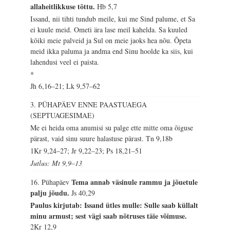
allaheitlikkuse tõttu.
Hb 5,7
Issand, nii tihti tundub meile, kui me Sind palume, et Sa
ei kuule meid. Ometi ära lase meil kahelda. Sa kuuled
kõiki meie palveid ja Sul on meie jaoks hea nõu. Õpeta
meid ikka paluma ja andma end Sinu hoolde ka siis, kui
lahendusi veel ei paista.
*
Jh 6,16–21; Lk 9,57–62
3. PÜHAPÄEV ENNE PAASTUAEGA
(SEPTUAGESIMAE)
Me ei heida oma anumisi su palge ette mitte oma õiguse
pärast, vaid sinu suure halastuse pärast.
Tn 9,18b
1Kr 9,24–27; Jr 9,22–23; Ps 18,21–51
Jutlus: Mt 9,9–13
Tema annab väsinule rammu ja jõuetule
16. Pühapäev
palju jõudu.
Js 40,29
Paulus kirjutab: Issand ütles mulle: Sulle saab küllalt
minu armust; sest vägi saab nõtruses täie võimuse.
2Kr 12,9