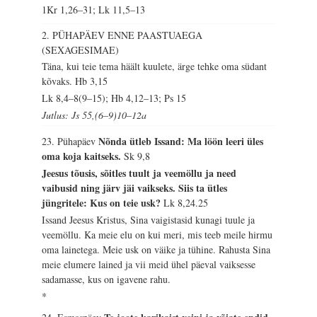
1Kr 1,26–31; Lk 11,5–13
2. PÜHAPÄEV ENNE PAASTUAEGA
(SEXAGESIMAE)
Täna, kui teie tema häält kuulete, ärge tehke oma südant
kõvaks.
Hb 3,15
Lk 8,4–8(9–15); Hb 4,12–13; Ps 15
Jutlus: Js 55,(6–9)10–12a
Nõnda ütleb Issand: Ma löön leeri üles
23. Pühapäev
oma koja kaitseks.
Sk 9,8
Jeesus tõusis, sõitles tuult ja veemöllu ja need
vaibusid ning järv jäi vaikseks. Siis ta ütles
jüngritele: Kus on teie usk?
Lk 8,24.25
Issand Jeesus Kristus, Sina vaigistasid kunagi tuule ja
veemöllu. Ka meie elu on kui meri, mis teeb meile hirmu
oma lainetega. Meie usk on väike ja tühine. Rahusta Sina
meie elumere lained ja vii meid ühel päeval vaiksesse
sadamasse, kus on igavene rahu.
*