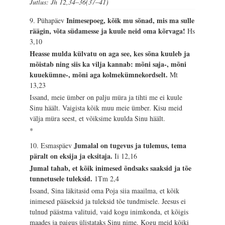
Jutlus: Jh 12,34–36(37–41)
Inimesepoeg, kõik mu sõnad, mis ma sulle
9. Pühapäev
räägin, võta südamesse ja kuule neid oma kõrvaga!
Hs
3,10
Heasse mulda külvatu on aga see, kes sõna kuuleb ja
mõistab ning siis ka vilja kannab: mõni saja-, mõni
kuuekümne-, mõni aga kolmekümnekordselt.
Mt
13,23
Issand, meie ümber on palju müra ja tihti me ei kuule
Sinu häält. Vaigista kõik muu meie ümber. Kisu meid
välja müra seest, et võiksime kuulda Sinu häält.
*
Jumalal on tugevus ja tulemus, tema
10. Esmaspäev
päralt on eksija ja eksitaja.
Ii 12,16
Jumal tahab, et kõik inimesed õndsaks saaksid ja tõe
tunnetusele tuleksid.
1Tm 2,4
Issand, Sina läkitasid oma Poja siia maailma, et kõik
inimesed pääseksid ja tuleksid tõe tundmisele. Jeesus ei
tulnud päästma valituid, vaid kogu inimkonda, et kõigis
maades ja paigus ülistataks Sinu nime. Kogu meid kõiki