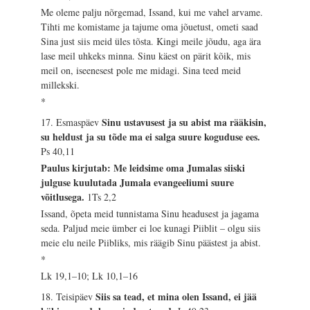
Me oleme palju nõrgemad, Issand, kui me vahel arvame.
Tihti me komistame ja tajume oma jõuetust, ometi saad
Sina just siis meid üles tõsta. Kingi meile jõudu, aga ära
lase meil uhkeks minna. Sinu käest on pärit kõik, mis
meil on, iseenesest pole me midagi. Sina teed meid
millekski.
*
Sinu ustavusest ja su abist ma rääkisin,
17. Esmaspäev
su heldust ja su tõde ma ei salga suure koguduse ees.
Ps 40,11
Paulus kirjutab: Me leidsime oma Jumalas siiski
julguse kuulutada Jumala evangeeliumi suure
võitlusega.
1Ts 2,2
Issand, õpeta meid tunnistama Sinu headusest ja jagama
seda. Paljud meie ümber ei loe kunagi Piiblit – olgu siis
meie elu neile Piibliks, mis räägib Sinu päästest ja abist.
*
Lk 19,1–10; Lk 10,1–16
Siis sa tead, et mina olen Issand, ei jää
18. Teisipäev