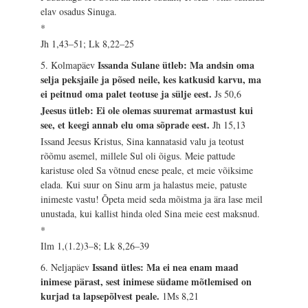
elav osadus Sinuga.
*
Jh 1,43–51; Lk 8,22–25
Issanda Sulane ütleb: Ma andsin oma
5. Kolmapäev
selja peksjaile ja põsed neile, kes katkusid karvu, ma
ei peitnud oma palet teotuse ja sülje eest.
Js 50,6
Jeesus ütleb: Ei ole olemas suuremat armastust kui
see, et keegi annab elu oma sõprade eest.
Jh 15,13
Issand Jeesus Kristus, Sina kannatasid valu ja teotust
rõõmu asemel, millele Sul oli õigus. Meie pattude
karistuse oled Sa võtnud enese peale, et meie võiksime
elada. Kui suur on Sinu arm ja halastus meie, patuste
inimeste vastu! Õpeta meid seda mõistma ja ära lase meil
unustada, kui kallist hinda oled Sina meie eest maksnud.
*
Ilm 1,(1.2)3–8; Lk 8,26–39
Issand ütles: Ma ei nea enam maad
6. Neljapäev
inimese pärast, sest inimese südame mõtlemised on
kurjad ta lapsepõlvest peale.
1Ms 8,21