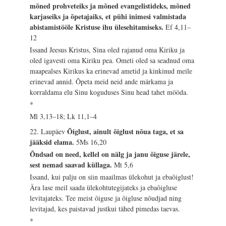
mõned prohveteiks ja mõned evangelistideks, mõned
karjaseiks ja õpetajaiks, et pühi inimesi valmistada
abistamistööle Kristuse ihu ülesehitamiseks.
Ef 4,11–
12
Issand Jeesus Kristus, Sina oled rajanud oma Kiriku ja
oled igavesti oma Kiriku pea. Ometi oled sa seadnud oma
maapealses Kirikus ka erinevad ametid ja kinkinud meile
erinevad annid. Õpeta meid neid ande märkama ja
korraldama elu Sinu koguduses Sinu head tahet mööda.
*
Ml 3,13–18; Lk 11,1–4
Õiglust, ainult õiglust nõua taga, et sa
22. Laupäev
jääksid elama.
5Ms 16,20
Õndsad on need, kellel on nälg ja janu õiguse järele,
sest nemad saavad küllaga.
Mt 5,6
Issand, kui palju on siin maailmas ülekohut ja ebaõiglust!
Ära lase meil saada ülekohtutegijateks ja ebaõigluse
levitajateks. Tee meist õiguse ja õigluse nõudjad ning
levitajad, kes paistavad justkui tähed pimedas taevas.
*