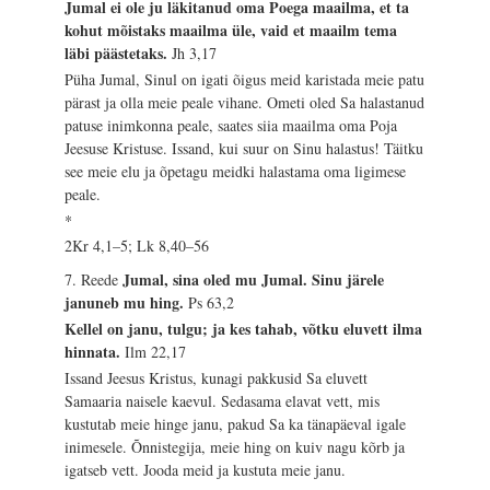
Jumal ei ole ju läkitanud oma Poega maailma, et ta
kohut mõistaks maailma üle, vaid et maailm tema
läbi päästetaks.
Jh 3,17
Püha Jumal, Sinul on igati õigus meid karistada meie patu
pärast ja olla meie peale vihane. Ometi oled Sa halastanud
patuse inimkonna peale, saates siia maailma oma Poja
Jeesuse Kristuse. Issand, kui suur on Sinu halastus! Täitku
see meie elu ja õpetagu meidki halastama oma ligimese
peale.
*
2Kr 4,1–5; Lk 8,40–56
Jumal, sina oled mu Jumal. Sinu järele
7. Reede
januneb mu hing.
Ps 63,2
Kellel on janu, tulgu; ja kes tahab, võtku eluvett ilma
hinnata.
Ilm 22,17
Issand Jeesus Kristus, kunagi pakkusid Sa eluvett
Samaaria naisele kaevul. Sedasama elavat vett, mis
kustutab meie hinge janu, pakud Sa ka tänapäeval igale
inimesele. Õnnistegija, meie hing on kuiv nagu kõrb ja
igatseb vett. Jooda meid ja kustuta meie janu.