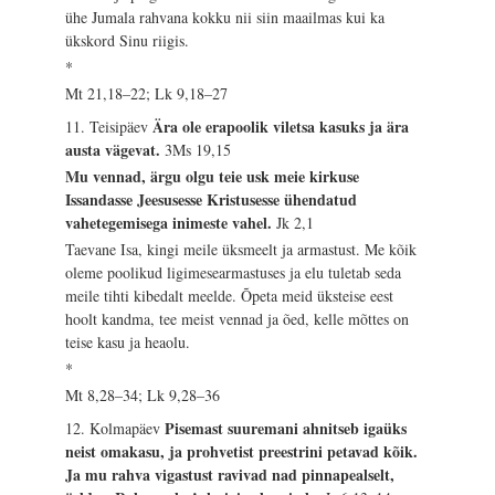
ühe Jumala rahvana kokku nii siin maailmas kui ka
ükskord Sinu riigis.
*
Mt 21,18–22; Lk 9,18–27
Ära ole erapoolik viletsa kasuks ja ära
11. Teisipäev
austa vägevat.
3Ms 19,15
Mu vennad, ärgu olgu teie usk meie kirkuse
Issandasse Jeesusesse Kristusesse ühendatud
vahetegemisega inimeste vahel.
Jk 2,1
Taevane Isa, kingi meile üksmeelt ja armastust. Me kõik
oleme poolikud ligimesearmastuses ja elu tuletab seda
meile tihti kibedalt meelde. Õpeta meid üksteise eest
hoolt kandma, tee meist vennad ja õed, kelle mõttes on
teise kasu ja heaolu.
*
Mt 8,28–34; Lk 9,28–36
Pisemast suuremani ahnitseb igaüks
12. Kolmapäev
neist omakasu, ja prohvetist preestrini petavad kõik.
Ja mu rahva vigastust ravivad nad pinnapealselt,