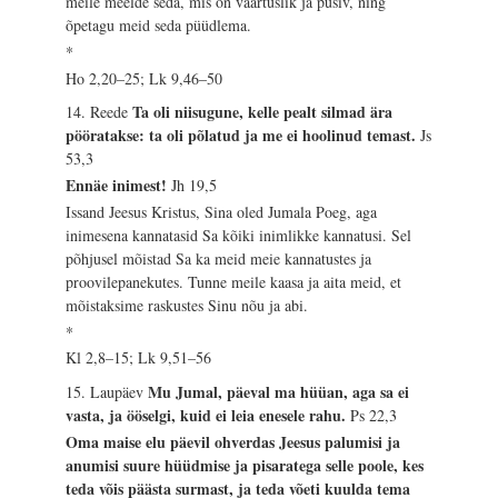
meile meelde seda, mis on väärtuslik ja püsiv, ning
õpetagu meid seda püüdlema.
*
Ho 2,20–25; Lk 9,46–50
Ta oli niisugune, kelle pealt silmad ära
14. Reede
pööratakse: ta oli põlatud ja me ei hoolinud temast.
Js
53,3
Ennäe inimest!
Jh 19,5
Issand Jeesus Kristus, Sina oled Jumala Poeg, aga
inimesena kannatasid Sa kõiki inimlikke kannatusi. Sel
põhjusel mõistad Sa ka meid meie kannatustes ja
proovilepanekutes. Tunne meile kaasa ja aita meid, et
mõistaksime raskustes Sinu nõu ja abi.
*
Kl 2,8–15; Lk 9,51–56
Mu Jumal, päeval ma hüüan, aga sa ei
15. Laupäev
vasta, ja ööselgi, kuid ei leia enesele rahu.
Ps 22,3
Oma maise elu päevil ohverdas Jeesus palumisi ja
anumisi suure hüüdmise ja pisaratega selle poole, kes
teda võis päästa surmast, ja teda võeti kuulda tema