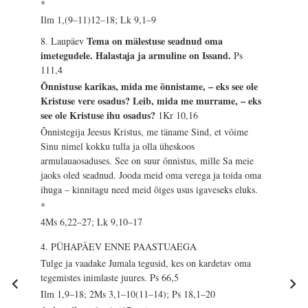
*
Ilm 1,(9–11)12–18; Lk 9,1–9
Tema on mälestuse seadnud oma
8. Laupäev
imetegudele. Halastaja ja armuline on Issand.
Ps
111,4
Õnnistuse karikas, mida me õnnistame, – eks see ole
Kristuse vere osadus? Leib, mida me murrame, – eks
see ole Kristuse ihu osadus?
1Kr 10,16
Õnnistegija Jeesus Kristus, me täname Sind, et võime
Sinu nimel kokku tulla ja olla üheskoos
armulauaosaduses. See on suur õnnistus, mille Sa meie
jaoks oled seadnud. Jooda meid oma verega ja toida oma
ihuga – kinnitagu need meid õiges usus igaveseks eluks.
*
4Ms 6,22–27; Lk 9,10–17
4. PÜHAPÄEV ENNE PAASTUAEGA
Tulge ja vaadake Jumala tegusid, kes on kardetav oma
tegemistes inimlaste juures.
Ps 66,5
Ilm 1,9–18; 2Ms 3,1–10(11–14); Ps 18,1–20