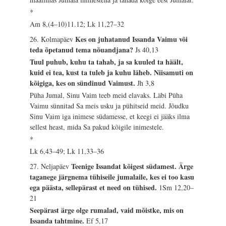
*
Am 8,(4–10)11.12; Lk 11,27–32
Kes on juhatanud Issanda Vaimu või
26. Kolmapäev
teda õpetanud tema nõuandjana?
Js 40,13
Tuul puhub, kuhu ta tahab, ja sa kuuled ta häält,
kuid ei tea, kust ta tuleb ja kuhu läheb. Niisamuti on
kõigiga, kes on sündinud Vaimust.
Jh 3,8
Püha Jumal, Sinu Vaim teeb meid elavaks. Läbi Püha
Vaimu sünnitad Sa meis usku ja pühitseid meid. Jõudku
Sinu Vaim iga inimese südamesse, et keegi ei jääks ilma
sellest heast, mida Sa pakud kõigile inimestele.
*
Lk 6,43–49; Lk 11,33–36
Teenige Issandat kõigest südamest. Ärge
27. Neljapäev
taganege järgnema tühiseile jumalaile, kes ei too kasu
ega päästa, sellepärast et need on tühised.
1Sm 12,20–
21
Seepärast ärge olge rumalad, vaid mõistke, mis on
Issanda tahtmine.
Ef 5,17