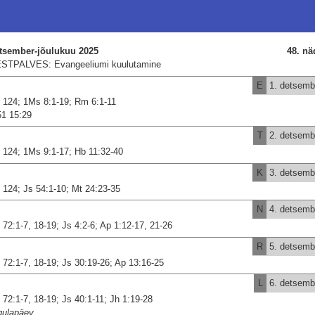
tsember-jõulukuu 2025
48. nä
STPALVES: Evangeeliumi kuulutamine
E
1. detsemb
 124; 1Ms 8:1-19; Rm 6:1-11
51 15:29
T
2. detsemb
 124; 1Ms 9:1-17; Hb 11:32-40
K
3. detsemb
 124; Js 54:1-10; Mt 24:23-35
N
4. detsemb
 72:1-7, 18-19; Js 4:2-6; Ap 1:12-17, 21-26
R
5. detsemb
 72:1-7, 18-19; Js 30:19-26; Ap 13:16-25
L
6. detsemb
 72:1-7, 18-19; Js 40:1-11; Jh 1:19-28
gulapäev