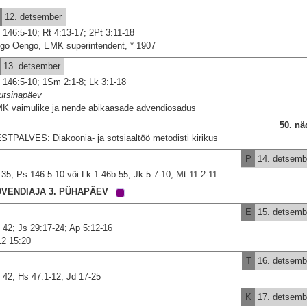
12. detsember
 146:5-10; Rt 4:13-17; 2Pt 3:11-18
go Oengo, EMK superintendent, * 1907
13. detsember
 146:5-10; 1Sm 2:1-8; Lk 3:1-18
utsinapäev
K vaimulike ja nende abikaasade advendiosadus
50. nä
STPALVES: Diakoonia- ja sotsiaaltöö metodisti kirikus
P
14. detsemb
 35; Ps 146:5-10 või Lk 1:46b-55; Jk 5:7-10; Mt 11:2-11
DVENDIAJA 3. PÜHAPÄEV
E
15. detsemb
 42; Js 29:17-24; Ap 5:12-16
12 15:20
T
16. detsemb
 42; Hs 47:1-12; Jd 17-25
K
17. detsemb