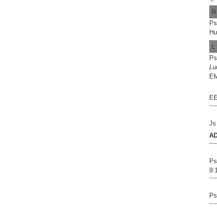
R
Ps
Hu
L
Ps
Lu
EM
EE
Js
A
Ps
9:
Ps