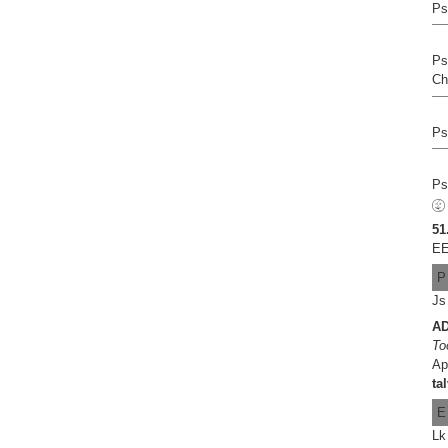
Ps
Ps
Ch
Ps
Ps
51
EE
P
Js
A
To
Ap
ta
E
Lk