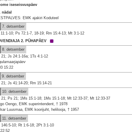
ome iseseisvuspäev
. nädal
STPALVES: EMK ajakiri Koduteel
7. detsember
 11:1-10; Ps 72:1-7, 18-19; Rm 15:4-13; Mt 3:1-12
DVENDIAJA 2. PÜHAPÄEV
8. detsember
 21; Js 24:1-16a; 1Ts 4:1-12
gulamaarjapäev
03 15:22
9. detsember
 21; Js 41:14-20; Rm 15:14-21
10. detsember
 21; Ps 21; 1Ms 15:1-18; 1Ms 15:1-18; Mt 12:33-37; Mt 12:33-37
go Oengo, EMK superintendent, † 1978
kar Luusmaa, EMK koorijuht, helilooja, † 1957
11. detsember
 146:5-10; Rt 1:6-18; 2Pt 3:1-10
22:52