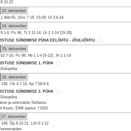
18 15:22
23. detsember
 1:46b-55; 2Sm 7:18, 23-29; Gl 3:6-14
24. detsember
 9:1-6; Ps 96; Tt 2:11-14; Lk 2:1-14 [15-20]
RISTUSE SÜNDIMISE PÜHA EELÕHTU - JÕULUÕHTU
25. detsember
 52:7-10; Ps 98; Hb 1:1-4 [5-12]; Jh 1:1-14
ISTUSE SÜNDIMISE 1. PÜHA
 Jõulupüha
26. detsember
 148; Trk 4:7-15; Ap 7:59-8:8
ISTUSE SÜNDIMISE 2. PÜHA
 Jõulupüha
akon ja esikmärter Stefanos
rl Kuum, EMK pastor, †1932
27. detsember
 148; Õp 8:22-31; 1Jh 5:1-12
hannesepäev