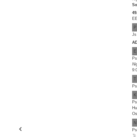
So
49
EE
P
Js
A
E
Ps
Ni
9:
T
Ps
K
Ps
Hu
Os
N
Ps