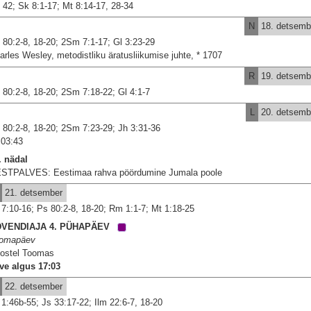
 42; Sk 8:1-17; Mt 8:14-17, 28-34
N
18. detsemb
 80:2-8, 18-20; 2Sm 7:1-17; Gl 3:23-29
arles Wesley, metodistliku äratusliikumise juhte, * 1707
R
19. detsemb
 80:2-8, 18-20; 2Sm 7:18-22; Gl 4:1-7
L
20. detsemb
 80:2-8, 18-20; 2Sm 7:23-29; Jh 3:31-36
03:43
. nädal
STPALVES: Eestimaa rahva pöördumine Jumala poole
21. detsember
 7:10-16; Ps 80:2-8, 18-20; Rm 1:1-7; Mt 1:18-25
DVENDIAJA 4. PÜHAPÄEV
omapäev
ostel Toomas
lve algus 17:03
22. detsember
 1:46b-55; Js 33:17-22; Ilm 22:6-7, 18-20