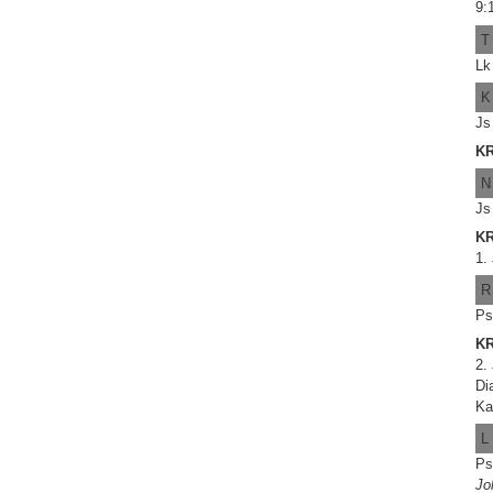
9:
T
Lk
K
Js
K
N
Js
KR
1.
R
Ps
KR
2.
Di
Ka
L
Ps
Jo