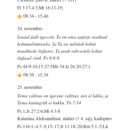
Fl 3:17-4:3;Mt 16:13-19;
08.34
-
15.40
24. november
Issand jääb igavesti; Ta on oma aujärje seadnud
kohtumõistmiseks. Ja Ta ise mõistab kohut
maailmale õigluses; Ta peab rahvastele kohut
õiglasel viisil. Ps 9:8-9
Ps 44:9-10,15-27;5Ms 34;Js 26:20-27:1
08.36
-
15.39
25. november
Tema valitsus on igavene valitsus, mis ei lakka, ja
Tema kuningriik ei hukku. Tn 7:14
Ps 1;Js 27:2-6;Mi 4:3-8
Katariina Aleksandriast, märter († 4. saj), kadripäev
Ps 116:1–4,7–9,15–17;Jr 11:18–20;Rm 5:1–5;Lk