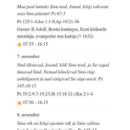
Maa peal tuntaks Sinu teed, Jumal, kõigi rahvaste
seas Sinu päästet! Ps 67:3
Ps 125:1-4;Jos 1:1-9;Ap 10:21-36
Gustav II Adolf, Rootsi kuningas, Eesti kirikuelu
uuendaja, evangeelse usu kaitsja († 1632)
07.53
-
16.15
7. november
Sind ülistavad, Issand, kõik Sinu teod, ja Su vagad
tänavad Sind. Nemad kõnelevad Sinu riigi
auhiilgusest ja nad räägivad Su vägevusest. Ps
145:10-11
Ps 55:2-9,7-19,23;Jh 15:18-21;1Kn 2:1-4
07.56
-
16.13
8. november
Sinu riik on kõigi ajastute riik ja Sinu valitsus
kestab rahvapõlvest rahvapõlve. Ps 145:13