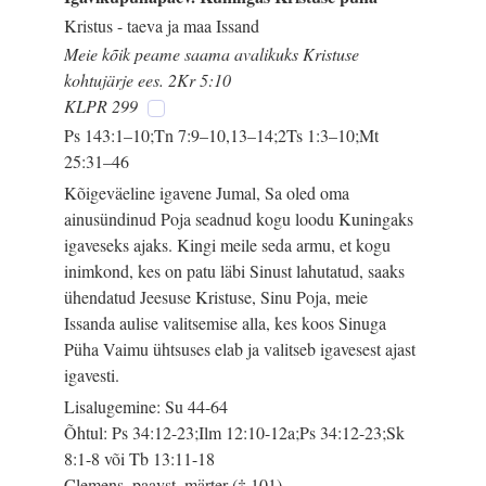
Kristus - taeva ja maa Issand
Meie kõik peame saama avalikuks Kristuse
kohtujärje ees. 2Kr 5:10
KLPR 299
Ps 143:1–10;Tn 7:9–10,13–14;2Ts 1:3–10;Mt
25:31–46
Kõigeväeline igavene Jumal, Sa oled oma
ainusündinud Poja seadnud kogu loodu Kuningaks
igaveseks ajaks. Kingi meile seda armu, et kogu
inimkond, kes on patu läbi Sinust lahutatud, saaks
ühendatud Jeesuse Kristuse, Sinu Poja, meie
Issanda aulise valitsemise alla, kes koos Sinuga
Püha Vaimu ühtsuses elab ja valitseb igavesest ajast
igavesti.
Lisalugemine: Su 44-64
Õhtul: Ps 34:12-23;Ilm 12:10-12a;Ps 34:12-23;Sk
8:1-8 või Tb 13:11-18
Clemens, paavst, märter († 101)