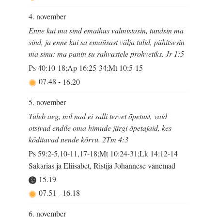
4. november
Enne kui ma sind emaihus valmistasin, tundsin ma
sind, ja enne kui sa emaüsast välja tulid, pühitsesin
ma sinu: ma panin su rahvastele prohvetiks. Jr 1:5
Ps 40:10-18;Ap 16:25-34;Mt 10:5-15
07.48
-
16.20
5. november
Tuleb aeg, mil nad ei salli tervet õpetust, vaid
otsivad endile oma himude järgi õpetajaid, kes
kõditavad nende kõrvu. 2Tm 4:3
Ps 59:2-5,10-11,17-18;Mt 10:24-31;Lk 14:12-14
Sakarias ja Eliisabet, Ristija Johannese vanemad
15.19
07.51
-
16.18
6. november