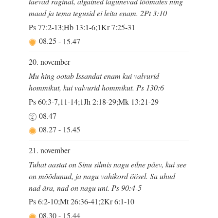
taevad raginal, algained lagunevad lõõmates ning
maad ja tema tegusid ei leita enam. 2Pt 3:10
Ps 77:2-13;Hb 13:1-6;1Kr 7:25-31
08.25
-
15.47
20. november
Mu hing ootab Issandat enam kui valvurid
hommikut, kui valvurid hommikut. Ps 130:6
Ps 60:3-7,11-14;1Jh 2:18-29;Mk 13:21-29
08.47
08.27
-
15.45
21. november
Tuhat aastat on Sinu silmis nagu eilne päev, kui see
on möödunud, ja nagu vahikord öösel. Sa uhud
nad ära, nad on nagu uni. Ps 90:4-5
Ps 6:2-10;Mt 26:36-41;2Kr 6:1-10
08.30
-
15.44