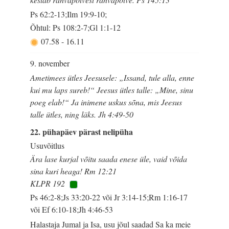
Ps 62:2-13;Ilm 19:9-10;
Õhtul: Ps 108:2-7;Gl 1:1-12
07.58
-
16.11
9. november
Ametimees ütles Jeesusele: „Issand, tule alla, enne
kui mu laps sureb!“ Jeesus ütles talle: „Mine, sinu
poeg elab!“ Ja inimene uskus sõna, mis Jeesus
talle ütles, ning läks. Jh 4:49-50
22. pühapäev pärast nelipüha
Usuvõitlus
Ära lase kurjal võitu saada enese üle, vaid võida
sina kuri heaga! Rm 12:21
KLPR 192
Ps 46:2-8;Js 33:20-22 või Jr 3:14-15;Rm 1:16-17
või Ef 6:10-18;Jh 4:46-53
Halastaja Jumal ja Isa, usu jõul saadad Sa ka meie