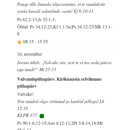
Pange ülle Jumala sõjavarustus, et te suudaksite
seista kuradi salanõude vastu! Ef 6:10-11
Ps 62:2-13;Js 32:1-3;
Õhtul: Ps 34:12-23;Kl 1:1-5a;Ps 34:12-23;Mk 13:1-
8
08.15
-
15.55
16. november
Jeesus ütleb: „Valvake siis, sest te ei tea seda päeva
ega tundi!“ Mt 25:13
Valvamispühapäev. Kirikuaasta eelviimane
pühapäev
Valvake!
Teie niuded olgu vöötatud ja lambid põlegu! Lk
12:35
KLPR 177
Ps 90:1-6,12-15;Am 4:12-13;2Pt 3:8-14,18;Mt
25:1-13