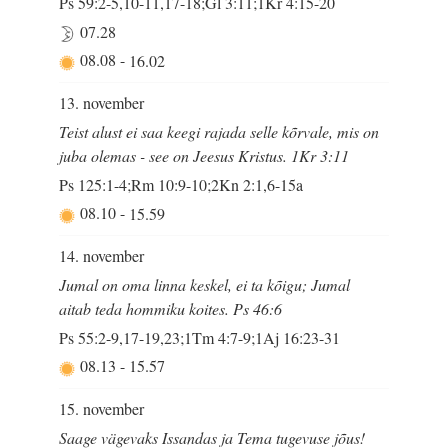
Ps 59:2-5,10-11,17-18;Gl 3:11;1Kr 4:15-20
07.28
08.08
-
16.02
13. november
Teist alust ei saa keegi rajada selle kõrvale, mis on
juba olemas - see on Jeesus Kristus. 1Kr 3:11
Ps 125:1-4;Rm 10:9-10;2Kn 2:1,6-15a
08.10
-
15.59
14. november
Jumal on oma linna keskel, ei ta kõigu; Jumal
aitab teda hommiku koites. Ps 46:6
Ps 55:2-9,17-19,23;1Tm 4:7-9;1Aj 16:23-31
08.13
-
15.57
15. november
Saage vägevaks Issandas ja Tema tugevuse jõus!