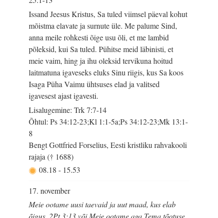
Issand Jeesus Kristus, Sa tuled viimsel päeval kohut
mõistma elavate ja surnute üle. Me palume Sind,
anna meile rohkesti õige usu õli, et me lambid
põleksid, kui Sa tuled. Pühitse meid läbinisti, et
meie vaim, hing ja ihu oleksid tervikuna hoitud
laitmatuna igaveseks eluks Sinu riigis, kus Sa koos
Isaga Püha Vaimu ühtsuses elad ja valitsed
igavesest ajast igavesti.
Lisalugemine: Trk 7:7-14
Õhtul: Ps 34:12-23;Kl 1:1-5a;Ps 34:12-23;Mk 13:1-
8
Bengt Gottfried Forselius, Eesti kristliku rahvakooli
rajaja († 1688)
08.18
-
15.53
17. november
Meie ootame uusi taevaid ja uut maad, kus elab
õigus. 2Pt 3:13 või Meie ootame aga Tema tõotuse