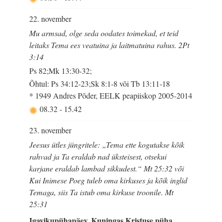
22. november
Mu armsad, olge seda oodates toimekad, et teid
leitaks Tema ees veatuina ja laitmatuina rahus. 2Pt
3:14
Ps 82;Mk 13:30-32;
Õhtul: Ps 34:12-23;Sk 8:1-8 või Tb 13:11-18
* 1949 Andres Põder, EELK peapiiskop 2005-2014
08.32
-
15.42
23. november
Jeesus ütles jüngritele: „Tema ette kogutakse kõik
rahvad ja Ta eraldab nad üksteisest, otsekui
karjane eraldab lambad sikkudest.“ Mt 25:32 või
Kui Inimese Poeg tuleb oma kirkuses ja kõik inglid
Temaga, siis Ta istub oma kirkuse troonile. Mt
25:31
Igavikupühapäev. Kuningas Kristuse püha