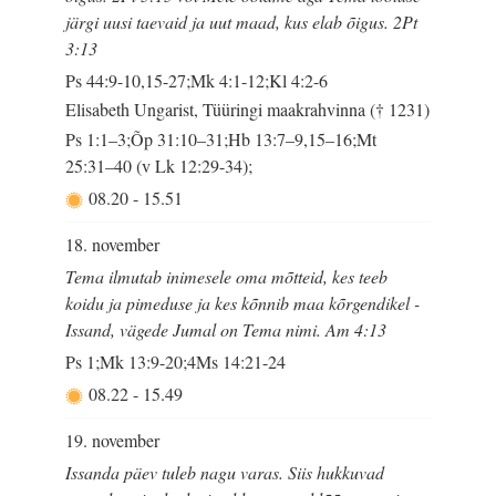
järgi uusi taevaid ja uut maad, kus elab õigus. 2Pt
3:13
Ps 44:9-10,15-27;Mk 4:1-12;Kl 4:2-6
Elisabeth Ungarist, Tüüringi maakrahvinna († 1231)
Ps 1:1–3;Õp 31:10–31;Hb 13:7–9,15–16;Mt
25:31–40 (v Lk 12:29-34);
08.20
-
15.51
18. november
Tema ilmutab inimesele oma mõtteid, kes teeb
koidu ja pimeduse ja kes kõnnib maa kõrgendikel -
Issand, vägede Jumal on Tema nimi. Am 4:13
Ps 1;Mk 13:9-20;4Ms 14:21-24
08.22
-
15.49
19. november
Issanda päev tuleb nagu varas. Siis hukkuvad