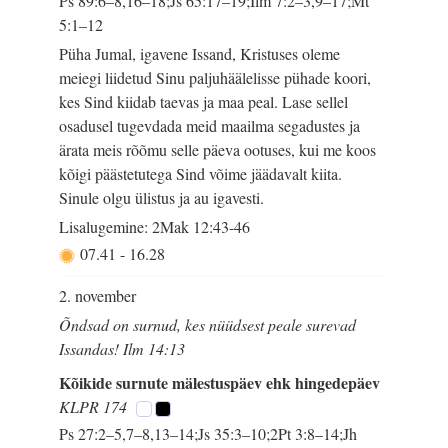
Ps 89:6–8,16–18;Js 65:17–19;Ilm 7:2–3,9–17;Mt
5:1–12
Püha Jumal, igavene Issand, Kristuses oleme
meiegi liidetud Sinu paljuhäälelisse pühade koori,
kes Sind kiidab taevas ja maa peal. Lase sellel
osadusel tugevdada meid maailma segadustes ja
ärata meis rõõmu selle päeva ootuses, kui me koos
kõigi päästetutega Sind võime jäädavalt kiita.
Sinule olgu ülistus ja au igavesti.
Lisalugemine: 2Mak 12:43-46
07.41
-
16.28
2. november
Õndsad on surnud, kes nüüdsest peale surevad
Issandas! Ilm 14:13
Kõikide surnute mälestuspäev ehk hingedepäev
KLPR 174
Ps 27:2–5,7–8,13–14;Js 35:3–10;2Pt 3:8–14;Jh