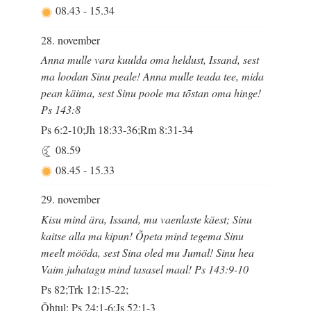
08.43
-
15.34
28. november
Anna mulle vara kuulda oma heldust, Issand, sest
ma loodan Sinu peale! Anna mulle teada tee, mida
pean käima, sest Sinu poole ma tõstan oma hinge!
Ps 143:8
Ps 6:2-10;Jh 18:33-36;Rm 8:31-34
08.59
08.45
-
15.33
29. november
Kisu mind ära, Issand, mu vaenlaste käest; Sinu
kaitse alla ma kipun! Õpeta mind tegema Sinu
meelt mööda, sest Sina oled mu Jumal! Sinu hea
Vaim juhatagu mind tasasel maal! Ps 143:9-10
Ps 82;Trk 12:15-22;
Õhtul: Ps 24:1-6;Js 52:1-3