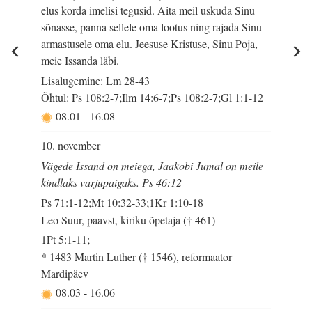
elus korda imelisi tegusid. Aita meil uskuda Sinu
sõnasse, panna sellele oma lootus ning rajada Sinu
armastusele oma elu. Jeesuse Kristuse, Sinu Poja,
meie Issanda läbi.
Lisalugemine: Lm 28-43
Õhtul: Ps 108:2-7;Ilm 14:6-7;Ps 108:2-7;Gl 1:1-12
08.01
-
16.08
10. november
Vägede Issand on meiega, Jaakobi Jumal on meile
kindlaks varjupaigaks. Ps 46:12
Ps 71:1-12;Mt 10:32-33;1Kr 1:10-18
Leo Suur, paavst, kiriku õpetaja († 461)
1Pt 5:1-11;
* 1483 Martin Luther († 1546), reformaator
Mardipäev
08.03
-
16.06