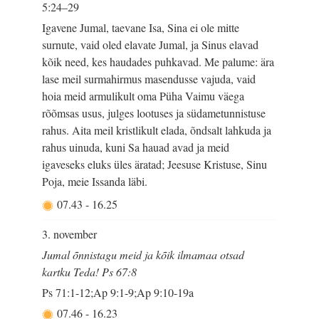
5:24–29
Igavene Jumal, taevane Isa, Sina ei ole mitte
surnute, vaid oled elavate Jumal, ja Sinus elavad
kõik need, kes haudades puhkavad. Me palume: ära
lase meil surmahirmus masendusse vajuda, vaid
hoia meid armulikult oma Püha Vaimu väega
rõõmsas usus, julges lootuses ja südametunnistuse
rahus. Aita meil kristlikult elada, õndsalt lahkuda ja
rahus uinuda, kuni Sa hauad avad ja meid
igaveseks eluks üles äratad; Jeesuse Kristuse, Sinu
Poja, meie Issanda läbi.
07.43
-
16.25
3. november
Jumal õnnistagu meid ja kõik ilmamaa otsad
kartku Teda! Ps 67:8
Ps 71:1-12;Ap 9:1-9;Ap 9:10-19a
07.46
-
16.23