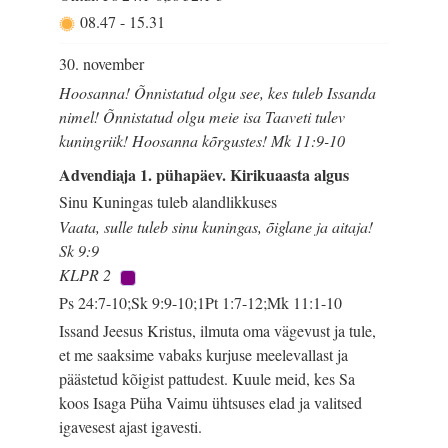
08.47
-
15.31
30. november
Hoosanna! Õnnistatud olgu see, kes tuleb Issanda
nimel! Õnnistatud olgu meie isa Taaveti tulev
kuningriik! Hoosanna kõrgustes! Mk 11:9-10
Advendiaja 1. pühapäev. Kirikuaasta algus
Sinu Kuningas tuleb alandlikkuses
Vaata, sulle tuleb sinu kuningas, õiglane ja aitaja!
Sk 9:9
KLPR 2
Ps 24:7-10;Sk 9:9-10;1Pt 1:7-12;Mk 11:1-10
Issand Jeesus Kristus, ilmuta oma vägevust ja tule,
et me saaksime vabaks kurjuse meelevallast ja
päästetud kõigist pattudest. Kuule meid, kes Sa
koos Isaga Püha Vaimu ühtsuses elad ja valitsed
igavesest ajast igavesti.