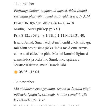
11. november
Pöörduge ümber, taganenud lapsed, ütleb Issand,
sest mina olen võtnud teid oma valdusesse. Jr 3:14
Ps 40:10-18;Ne 8:1-8;Jos 24:1-2a,14-18
Martin, Tours’i piiskop († 397)
Ps 9:8-12;Js 58:7 - 8:1;1Ts 5:1-11;Mt 25:31-40;
Issand Jumal, Sina näed, et meil endil ei ole midagi,
mis Sinu ees püsima jääks. Hoia meid oma armus,
et me alati elaksime püha Martini kombel ligimesi
armastades ja oleksime Sinule meelepärased.
Jeesuse Kristuse, meie Issanda läbi.
08.05
-
16.04
12. november
Ma ei häbene evangeeliumi, see on ju Jumala vägi
päästeks igaühele, kes usub, juudile esmalt ja siis
kreeklasele. Rm 1:16