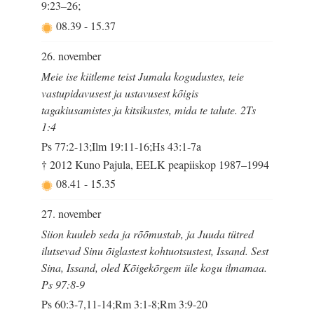
9:23–26;
08.39
-
15.37
26. november
Meie ise kiitleme teist Jumala kogudustes, teie
vastupidavusest ja ustavusest kõigis
tagakiusamistes ja kitsikustes, mida te talute. 2Ts
1:4
Ps 77:2-13;Ilm 19:11-16;Hs 43:1-7a
† 2012 Kuno Pajula, EELK peapiiskop 1987–1994
08.41
-
15.35
27. november
Siion kuuleb seda ja rõõmustab, ja Juuda tütred
ilutsevad Sinu õiglastest kohtuotsustest, Issand. Sest
Sina, Issand, oled Kõigekõrgem üle kogu ilmamaa.
Ps 97:8-9
Ps 60:3-7,11-14;Rm 3:1-8;Rm 3:9-20