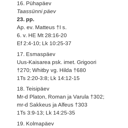
16. Pühapäev
Taassünni päev
23. pp.
Ap. ev. Matteus †I s.
6. v. HE Mt 28:16-20
Ef 2:4-10; Lk 10:25-37
17. Esmaspäev
Uus-Kaisarea psk. imet. Grigoori
†270; Whitby vg. Hilda †680
1Ts 2:20-3:8; Lk 14:12-15
18. Teisipäev
Mr-d Platon, Roman ja Varula †302;
mr-d Sakkeus ja Alfeus †303
1Ts 3:9-13; Lk 14:25-35
19. Kolmapäev