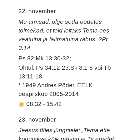
22. november
Mu armsad, olge seda oodates
toimekad, et teid leitaks Tema ees
veatuina ja laitmatuina rahus. 2Pt
3:14
Ps 82;Mk 13:30-32;
Õhtul: Ps 34:12-23;Sk 8:1-8 või Tb
13:11-18
* 1949 Andres Põder, EELK
peapiiskop 2005-2014
08.32
-
15.42
23. november
Jeesus ütles jüngritele: „Tema ette
kogutakse kõik rahvad ja Ta eraldab