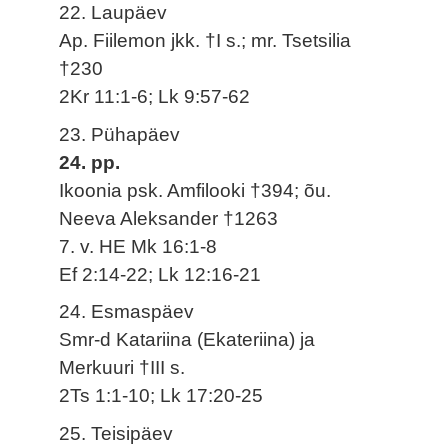
22. Laupäev
Ap. Fiilemon jkk. †I s.; mr. Tsetsilia
†230
2Kr 11:1-6; Lk 9:57-62
23. Pühapäev
24. pp.
Ikoonia psk. Amfilooki †394; õu.
Neeva Aleksander †1263
7. v. HE Mk 16:1-8
Ef 2:14-22; Lk 12:16-21
24. Esmaspäev
Smr-d Katariina (Ekateriina) ja
Merkuuri †III s.
2Ts 1:1-10; Lk 17:20-25
25. Teisipäev