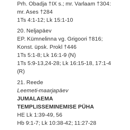
Prh. Obadja †IX s.; mr. Varlaam †304:
mr. Ases †284
1Ts 4:1-12; Lk 15:1-10
20. Neljapäev
EP. Kümnelinna vg. Grigoori †816;
Konst. üpsk. Prokl †446
1Ts 5:1-8; Lk 16:1-9 (N)
1Ts 5:9-13,24-28; Lk 16:15-18, 17:1-4
(R)
21. Reede
Leemeti-maarjapäev
JUMALAEMA
TEMPLISSEMINEMISE PÜHA
HE Lk 1:39-49, 56
Hb 9:1-7; Lk 10:38-42; 11:27-28