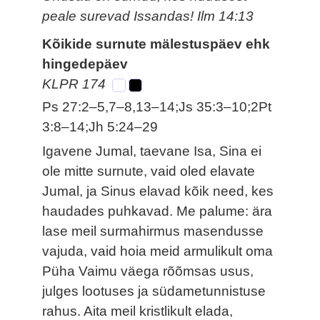
peale surevad Issandas! Ilm 14:13
Kõikide surnute mälestuspäev ehk
hingedepäev
KLPR 174
Ps 27:2–5,7–8,13–14;Js 35:3–10;2Pt
3:8–14;Jh 5:24–29
Igavene Jumal, taevane Isa, Sina ei
ole mitte surnute, vaid oled elavate
Jumal, ja Sinus elavad kõik need, kes
haudades puhkavad. Me palume: ära
lase meil surmahirmus masendusse
vajuda, vaid hoia meid armulikult oma
Püha Vaimu väega rõõmsas usus,
julges lootuses ja südametunnistuse
rahus. Aita meil kristlikult elada,