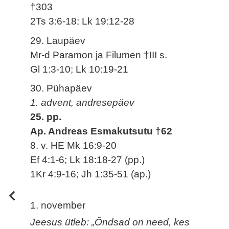
†303
2Ts 3:6-18; Lk 19:12-28
29. Laupäev
Mr-d Paramon ja Filumen †III s.
Gl 1:3-10; Lk 10:19-21
30. Pühapäev
1. advent, andresepäev
25. pp.
Ap. Andreas Esmakutsutu †62
8. v. HE Mk 16:9-20
Ef 4:1-6; Lk 18:18-27 (pp.)
1Kr 4:9-16; Jh 1:35-51 (ap.)
1. november
Jeesus ütleb: „Õndsad on need, kes