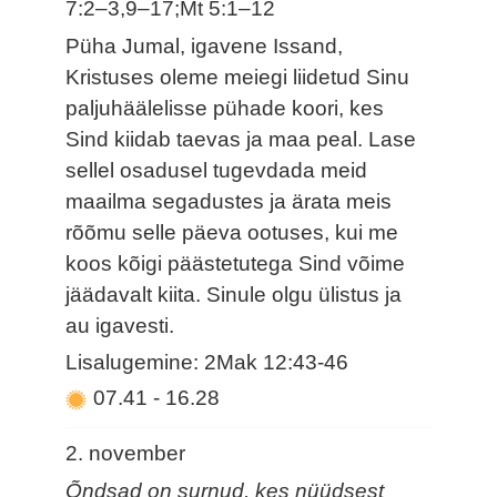
7:2–3,9–17;Mt 5:1–12
Püha Jumal, igavene Issand,
Kristuses oleme meiegi liidetud Sinu
paljuhäälelisse pühade koori, kes
Sind kiidab taevas ja maa peal. Lase
sellel osadusel tugevdada meid
maailma segadustes ja ärata meis
rõõmu selle päeva ootuses, kui me
koos kõigi päästetutega Sind võime
jäädavalt kiita. Sinule olgu ülistus ja
au igavesti.
Lisalugemine: 2Mak 12:43-46
07.41
-
16.28
2. november
Õndsad on surnud, kes nüüdsest