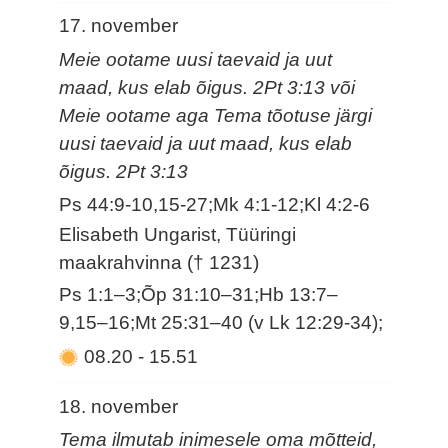
17. november
Meie ootame uusi taevaid ja uut
maad, kus elab õigus. 2Pt 3:13 või
Meie ootame aga Tema tõotuse järgi
uusi taevaid ja uut maad, kus elab
õigus. 2Pt 3:13
Ps 44:9-10,15-27;Mk 4:1-12;Kl 4:2-6
Elisabeth Ungarist, Tüüringi
maakrahvinna († 1231)
Ps 1:1–3;Õp 31:10–31;Hb 13:7–
9,15–16;Mt 25:31–40 (v Lk 12:29-34);
08.20
-
15.51
18. november
Tema ilmutab inimesele oma mõtteid,