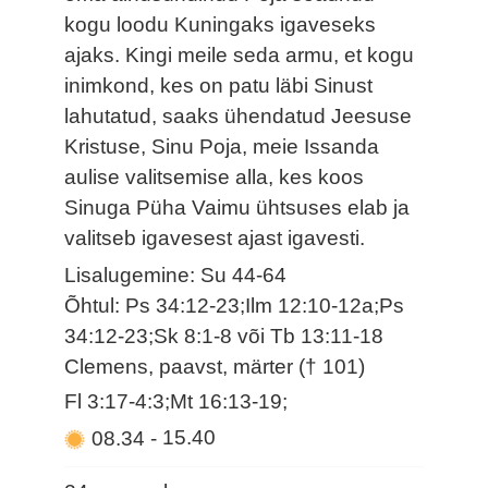
kogu loodu Kuningaks igaveseks
ajaks. Kingi meile seda armu, et kogu
inimkond, kes on patu läbi Sinust
lahutatud, saaks ühendatud Jeesuse
Kristuse, Sinu Poja, meie Issanda
aulise valitsemise alla, kes koos
Sinuga Püha Vaimu ühtsuses elab ja
valitseb igavesest ajast igavesti.
Lisalugemine: Su 44-64
Õhtul: Ps 34:12-23;Ilm 12:10-12a;Ps
34:12-23;Sk 8:1-8 või Tb 13:11-18
Clemens, paavst, märter († 101)
Fl 3:17-4:3;Mt 16:13-19;
08.34
-
15.40