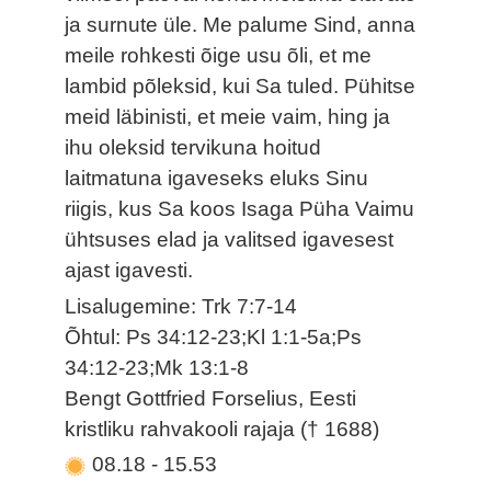
ja surnute üle. Me palume Sind, anna
meile rohkesti õige usu õli, et me
lambid põleksid, kui Sa tuled. Pühitse
meid läbinisti, et meie vaim, hing ja
ihu oleksid tervikuna hoitud
laitmatuna igaveseks eluks Sinu
riigis, kus Sa koos Isaga Püha Vaimu
ühtsuses elad ja valitsed igavesest
ajast igavesti.
Lisalugemine: Trk 7:7-14
Õhtul: Ps 34:12-23;Kl 1:1-5a;Ps
34:12-23;Mk 13:1-8
Bengt Gottfried Forselius, Eesti
kristliku rahvakooli rajaja († 1688)
08.18
-
15.53