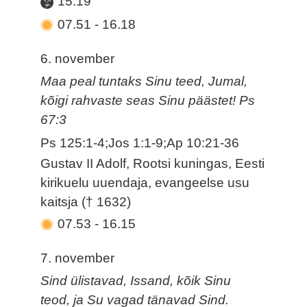
15.19
07.51
-
16.18
6. november
Maa peal tuntaks Sinu teed, Jumal,
kõigi rahvaste seas Sinu päästet! Ps
67:3
Ps 125:1-4;Jos 1:1-9;Ap 10:21-36
Gustav II Adolf, Rootsi kuningas, Eesti
kirikuelu uuendaja, evangeelse usu
kaitsja († 1632)
07.53
-
16.15
7. november
Sind ülistavad, Issand, kõik Sinu
teod, ja Su vagad tänavad Sind.