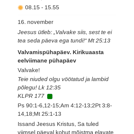
08.15
-
15.55
16. november
Jeesus ütleb: „Valvake siis, sest te ei
tea seda päeva ega tundi!“ Mt 25:13
Valvamispühapäev. Kirikuaasta
eelviimane pühapäev
Valvake!
Teie niuded olgu vöötatud ja lambid
põlegu! Lk 12:35
KLPR 177
Ps 90:1-6,12-15;Am 4:12-13;2Pt 3:8-
14,18;Mt 25:1-13
Issand Jeesus Kristus, Sa tuled
viimsel päeval kohut mõistma elavate