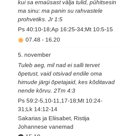
kui sa emaüsast välja tulid, pühitsesin
ma sinu: ma panin su rahvastele
prohvetiks. Jr 1:5
Ps 40:10-18;Ap 16:25-34;Mt 10:5-15
07.48
-
16.20
5. november
Tuleb aeg, mil nad ei salli tervet
õpetust, vaid otsivad endile oma
himude järgi õpetajaid, kes kõditavad
nende kõrvu. 2Tm 4:3
Ps 59:2-5,10-11,17-18;Mt 10:24-
31;Lk 14:12-14
Sakarias ja Eliisabet, Ristija
Johannese vanemad