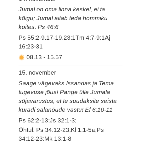
Jumal on oma linna keskel, ei ta
kõigu; Jumal aitab teda hommiku
koites. Ps 46:6
Ps 55:2-9,17-19,23;1Tm 4:7-9;1Aj
16:23-31
08.13
-
15.57
15. november
Saage vägevaks Issandas ja Tema
tugevuse jõus! Pange ülle Jumala
sõjavarustus, et te suudaksite seista
kuradi salanõude vastu! Ef 6:10-11
Ps 62:2-13;Js 32:1-3;
Õhtul: Ps 34:12-23;Kl 1:1-5a;Ps
34:12-23;Mk 13:1-8