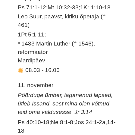
Ps 71:1-12;Mt 10:32-33;1Kr 1:10-18
Leo Suur, paavst, kiriku õpetaja (†
461)
1Pt 5:1-11;
* 1483 Martin Luther († 1546),
reformaator
Mardipäev
08.03
-
16.06
11. november
Pöörduge ümber, taganenud lapsed,
ütleb Issand, sest mina olen võtnud
teid oma valdusesse. Jr 3:14
Ps 40:10-18;Ne 8:1-8;Jos 24:1-2a,14-
18