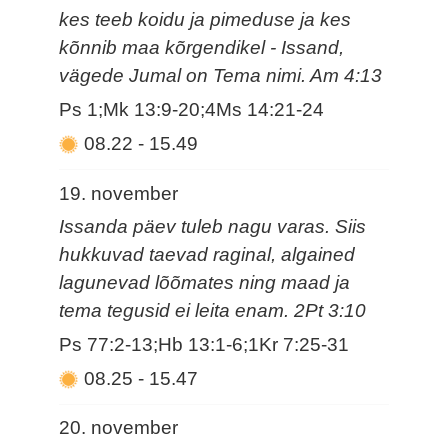
kes teeb koidu ja pimeduse ja kes
kõnnib maa kõrgendikel - Issand,
vägede Jumal on Tema nimi. Am 4:13
Ps 1;Mk 13:9-20;4Ms 14:21-24
08.22
-
15.49
19. november
Issanda päev tuleb nagu varas. Siis
hukkuvad taevad raginal, algained
lagunevad lõõmates ning maad ja
tema tegusid ei leita enam. 2Pt 3:10
Ps 77:2-13;Hb 13:1-6;1Kr 7:25-31
08.25
-
15.47
20. november