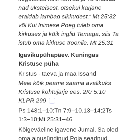
nad üksteisest, otsekui karjane
eraldab lambad sikkudest.“ Mt 25:32
või Kui Inimese Poeg tuleb oma
kirkuses ja kõik inglid Temaga, siis Ta
istub oma kirkuse troonile. Mt 25:31
Igavikupühapäev. Kuningas
Kristuse püha
Kristus - taeva ja maa Issand
Meie kõik peame saama avalikuks
Kristuse kohtujärje ees. 2Kr 5:10
KLPR 299
Ps 143:1–10;Tn 7:9–10,13–14;2Ts
1:3–10;Mt 25:31–46
Kõigeväeline igavene Jumal, Sa oled
oma ainusündinud Poja seadnud