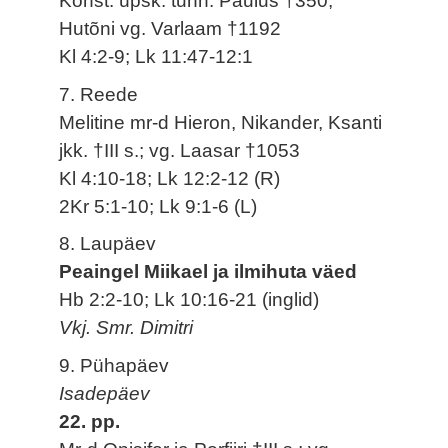
Konst. üpsk. tunn. Paulus †350;
Hutõni vg. Varlaam †1192
Kl 4:2-9; Lk 11:47-12:1
7. Reede
Melitine mr-d Hieron, Nikander, Ksanti
jkk. †III s.; vg. Laasar †1053
Kl 4:10-18; Lk 12:2-12 (R)
2Kr 5:1-10; Lk 9:1-6 (L)
8. Laupäev
Peaingel Miikael ja ilmihuta väed
Hb 2:2-10; Lk 10:16-21 (inglid)
Vkj. Smr. Dimitri
9. Pühapäev
Isadepäev
22. pp.