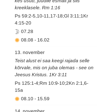
kes usub, juudile esmalt ja siis
kreeklasele. Rm 1:16
Ps 59:2-5,10-11,17-18;Gl 3:11;1Kr
4:15-20
07.28
08.08
-
16.02
13. november
Teist alust ei saa keegi rajada selle
kõrvale, mis on juba olemas - see on
Jeesus Kristus. 1Kr 3:11
Ps 125:1-4;Rm 10:9-10;2Kn 2:1,6-
15a
08.10
-
15.59
14. november