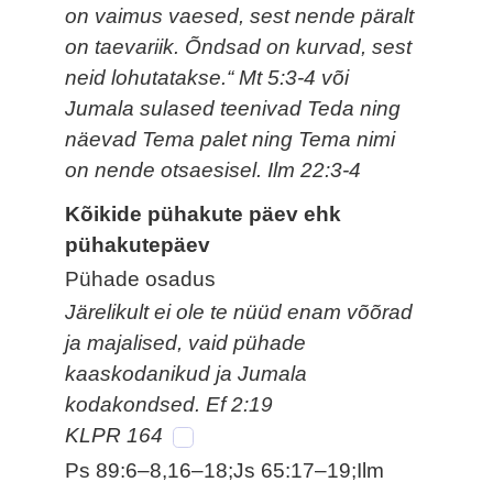
on vaimus vaesed, sest nende päralt
on taevariik. Õndsad on kurvad, sest
neid lohutatakse.“ Mt 5:3-4 või
Jumala sulased teenivad Teda ning
näevad Tema palet ning Tema nimi
on nende otsaesisel. Ilm 22:3-4
Kõikide pühakute päev ehk
pühakutepäev
Pühade osadus
Järelikult ei ole te nüüd enam võõrad
ja majalised, vaid pühade
kaaskodanikud ja Jumala
kodakondsed. Ef 2:19
KLPR 164
Ps 89:6–8,16–18;Js 65:17–19;Ilm