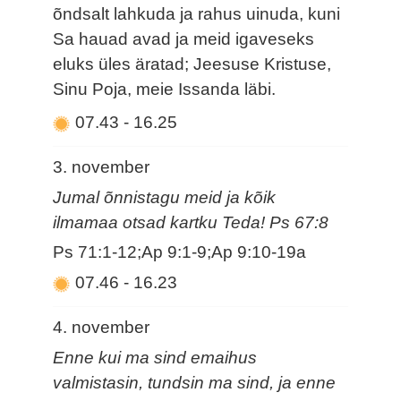
õndsalt lahkuda ja rahus uinuda, kuni
Sa hauad avad ja meid igaveseks
eluks üles äratad; Jeesuse Kristuse,
Sinu Poja, meie Issanda läbi.
07.43
-
16.25
3. november
Jumal õnnistagu meid ja kõik
ilmamaa otsad kartku Teda! Ps 67:8
Ps 71:1-12;Ap 9:1-9;Ap 9:10-19a
07.46
-
16.23
4. november
Enne kui ma sind emaihus
valmistasin, tundsin ma sind, ja enne