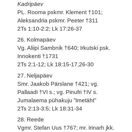
Kadripäev
PL. Rooma pskmr. Klement †101;
Aleksandria pskmr. Peeter †311
2Ts 1:10-2:2; Lk 17:26-37
26. Kolmapäev
Vg. Aliipi Sambnik †640; Irkutski psk.
Innokenti †1731
2Ts 2:1-12; Lk 18:15-17,26-30
27. Neljapäev
Smr. Jaakob Pärslane †421; vg.
Pallaadi †VI s.; vg. Pinufri †IV s.
Jumalaema pühakuju ”Imetäht”
2Ts 2:13-3:5; Lk 18:31-34
28. Reede
Vgmr. Stefan Uus †767; mr. Irinarh jkk.