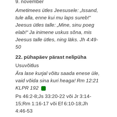
9. november
Ametimees ütles Jeesusele: „Issand,
tule alla, enne kui mu laps sureb!“
Jeesus ütles talle: „Mine, sinu poeg
elab!“ Ja inimene uskus sõna, mis
Jeesus talle ütles, ning läks. Jh 4:49-
50
22. pühapäev pärast nelipüha
Usuvõitlus
Ära lase kurjal võitu saada enese üle,
vaid võida sina kuri heaga! Rm 12:21
KLPR 192
Ps 46:2-8;Js 33:20-22 või Jr 3:14-
15;Rm 1:16-17 või Ef 6:10-18;Jh
4:46-53