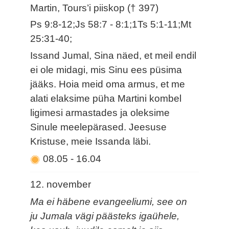
Martin, Tours’i piiskop († 397)
Ps 9:8-12;Js 58:7 - 8:1;1Ts 5:1-11;Mt
25:31-40;
Issand Jumal, Sina näed, et meil endil
ei ole midagi, mis Sinu ees püsima
jääks. Hoia meid oma armus, et me
alati elaksime püha Martini kombel
ligimesi armastades ja oleksime
Sinule meelepärased. Jeesuse
Kristuse, meie Issanda läbi.
08.05
-
16.04
12. november
Ma ei häbene evangeeliumi, see on
ju Jumala vägi päästeks igaühele,