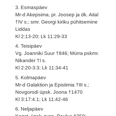
3. Esmaspäev
Mr-d Akepsima, pr. Joosep ja dk. Aital
†IV s.; smr. Georgi kiriku pühitsemine
Liddas
Kl 2:13-20; Lk 11:29-33
4. Teisipäev
Vg. Joanniki Suur †846; Mürra pskmr.
Nikander †I s.
Kl 2:20-3:3; Lk 11:34-41
5. Kolmapäev
Mr-d Galaktion ja Epistimia †III s.;
Novgorodi üpsk. Joona †1470
Kl 3:17:4.1; Lk 11:42-46
6. Neljapäev