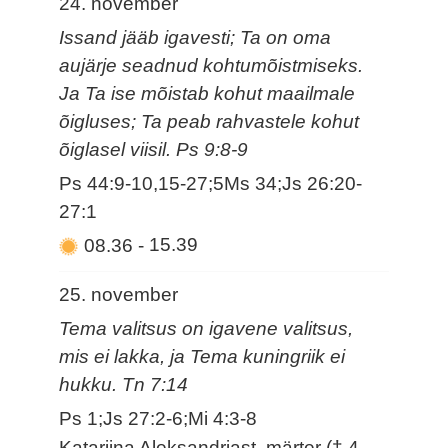
24. november
Issand jääb igavesti; Ta on oma
aujärje seadnud kohtumõistmiseks.
Ja Ta ise mõistab kohut maailmale
õigluses; Ta peab rahvastele kohut
õiglasel viisil. Ps 9:8-9
Ps 44:9-10,15-27;5Ms 34;Js 26:20-
27:1
08.36
-
15.39
25. november
Tema valitsus on igavene valitsus,
mis ei lakka, ja Tema kuningriik ei
hukku. Tn 7:14
Ps 1;Js 27:2-6;Mi 4:3-8
Katariina Aleksandriast, märter († 4.