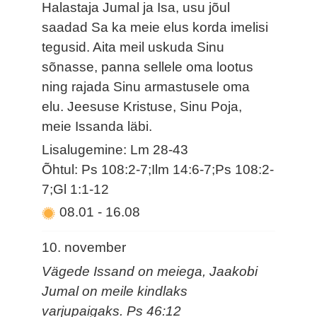
Halastaja Jumal ja Isa, usu jõul
saadad Sa ka meie elus korda imelisi
tegusid. Aita meil uskuda Sinu
sõnasse, panna sellele oma lootus
ning rajada Sinu armastusele oma
elu. Jeesuse Kristuse, Sinu Poja,
meie Issanda läbi.
Lisalugemine: Lm 28-43
Õhtul: Ps 108:2-7;Ilm 14:6-7;Ps 108:2-
7;Gl 1:1-12
08.01
-
16.08
10. november
Vägede Issand on meiega, Jaakobi
Jumal on meile kindlaks
varjupaigaks. Ps 46:12