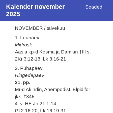
Kalender november
Seaded
2025
NOVEMBER / talvekuu
1. Laupäev
Midrosk
Aasia kp-d Kosma ja Damian †III s.
2Kr 3:12-18; Lk 8:16-21
2. Pühapäev
Hingedepäev
21. pp.
Mr-d Akindin, Anempodist, Elpidifor
jkk. †345
4. v. HE Jh 21:1-14
Gl 2:16-20; Lk 16:19-31