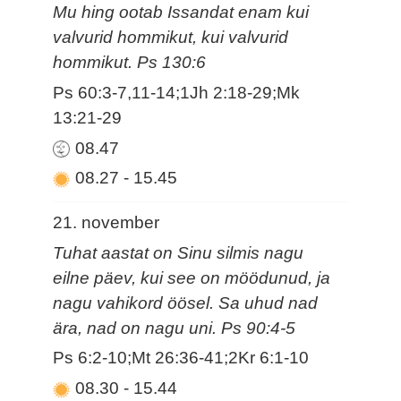
Mu hing ootab Issandat enam kui
valvurid hommikut, kui valvurid
hommikut. Ps 130:6
Ps 60:3-7,11-14;1Jh 2:18-29;Mk
13:21-29
08.47
08.27
-
15.45
21. november
Tuhat aastat on Sinu silmis nagu
eilne päev, kui see on möödunud, ja
nagu vahikord öösel. Sa uhud nad
ära, nad on nagu uni. Ps 90:4-5
Ps 6:2-10;Mt 26:36-41;2Kr 6:1-10
08.30
-
15.44