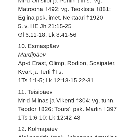
Mr-d Onisifor ja Porfiiri †III s.; vg.
Matroona †492; vg. Teoktista †881;
Egiina psk. imet. Nektaari †1920
5. v. HE Jh 21:15-25
Gl 6:11-18; Lk 8:41-56
10. Esmaspäev
Mardipäev
Ap-d Erast, Olimp, Rodion, Sosipater,
Kvart ja Terti †I s.
1Ts 1:1-5; Lk 12:13-15,22-31
11. Teisipäev
Mr-d Miinas ja Vikenti †304; vg. tunn.
Teodor †826; Tours’i psk. Martin †397
1Ts 1:6-10; Lk 12:42-48
12. Kolmapäev