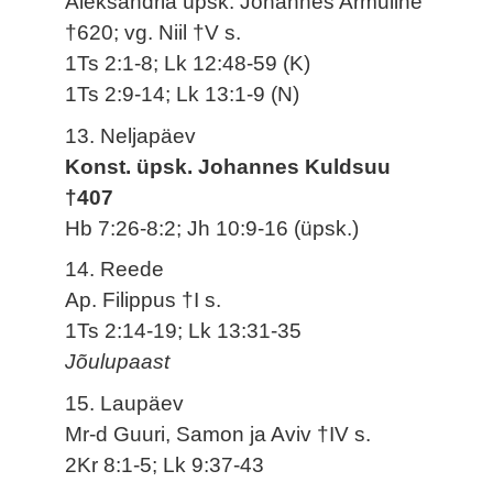
Aleksandria üpsk. Johannes Armuline
†620; vg. Niil †V s.
1Ts 2:1-8; Lk 12:48-59 (K)
1Ts 2:9-14; Lk 13:1-9 (N)
13. Neljapäev
Konst. üpsk. Johannes Kuldsuu
†407
Hb 7:26-8:2; Jh 10:9-16 (üpsk.)
14. Reede
Ap. Filippus †I s.
1Ts 2:14-19; Lk 13:31-35
Jõulupaast
15. Laupäev
Mr-d Guuri, Samon ja Aviv †IV s.
2Kr 8:1-5; Lk 9:37-43