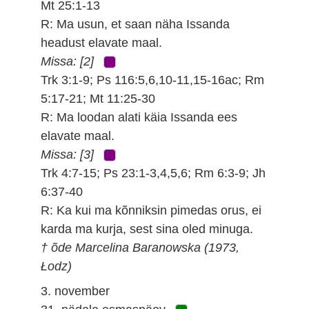
Mt 25:1-13
R: Ma usun, et saan näha Issanda
headust elavate maal.
Missa: [2]
Trk 3:1-9; Ps 116:5,6,10-11,15-16ac; Rm
5:17-21; Mt 11:25-30
R: Ma loodan alati käia Issanda ees
elavate maal.
Missa: [3]
Trk 4:7-15; Ps 23:1-3,4,5,6; Rm 6:3-9; Jh
6:37-40
R: Ka kui ma kõnniksin pimedas orus, ei
karda ma kurja, sest sina oled minuga.
† õde Marcelina Baranowska (1973,
Łodz)
3. november