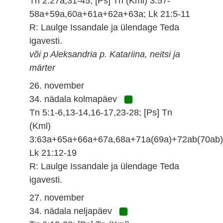
Tn 2:27a,31-45; [Ps] Tn (Kml) 3:57-
58a+59a,60a+61a+62a+63a; Lk 21:5-11
R: Laulge Issandale ja ülendage Teda
igavesti.
või p Aleksandria p. Katariina, neitsi ja
märter
26. november
34. nädala kolmapäev
Tn 5:1-6,13-14,16-17,23-28; [Ps] Tn
(Kml)
3:63a+65a+66a+67a,68a+71a(69a)+72ab(70ab)
Lk 21:12-19
R: Laulge Issandale ja ülendage Teda
igavesti.
27. november
34. nädala neljapäev