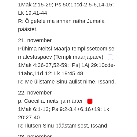
1Mak 2:15-29; Ps 50:1bcd-2,5-6,14-15;
Lk 19:41-44
R: Õigetele ma annan näha Jumala
päästet.
21. november
Pühima Neitsi Maarja templissetoomise
mälestuspäev (Templi maarjapäev)
1Mak 4:36-37,52-59; [Ps] 1Aj 29:10cde-
11abc,11d-12; Lk 19:45-48
R: Me ülistame Sinu aulist nime, Issand.
22. november
p. Caecilia, neitsi ja märter
1Mak 6:1-13; Ps 9:2-3,4+6,16+19; Lk
20:27-40
R: Ilutsen Sinu päästamisest, Issand
23. november