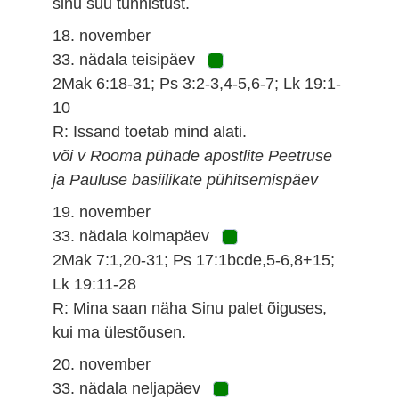
sinu suu tunnistust.
18. november
33. nädala teisipäev
2Mak 6:18-31; Ps 3:2-3,4-5,6-7; Lk 19:1-
10
R: Issand toetab mind alati.
või v Rooma pühade apostlite Peetruse
ja Pauluse basiilikate pühitsemispäev
19. november
33. nädala kolmapäev
2Mak 7:1,20-31; Ps 17:1bcde,5-6,8+15;
Lk 19:11-28
R: Mina saan näha Sinu palet õiguses,
kui ma ülestõusen.
20. november
33. nädala neljapäev