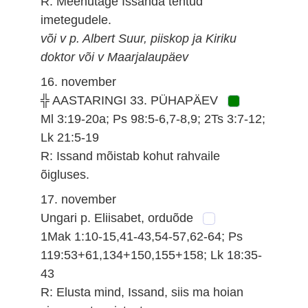
R: Meenutage Issanda tehtud
imetegudele.
või v p. Albert Suur, piiskop ja Kiriku
doktor või v Maarjalaupäev
16. november
╬ AASTARINGI 33. PÜHAPÄEV
Ml 3:19-20a; Ps 98:5-6,7-8,9; 2Ts 3:7-12;
Lk 21:5-19
R: Issand mõistab kohut rahvaile
õigluses.
17. november
Ungari p. Eliisabet, orduõde
1Mak 1:10-15,41-43,54-57,62-64; Ps
119:53+61,134+150,155+158; Lk 18:35-
43
R: Elusta mind, Issand, siis ma hoian