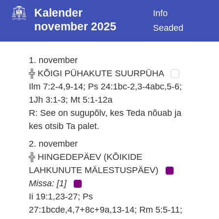
Kalender
Info
november 2025
Seaded
1. november
╬ KÕIGI PÜHAKUTE SUURPÜHA
Ilm 7:2-4,9-14; Ps 24:1bc-2,3-4abc,5-6;
1Jh 3:1-3; Mt 5:1-12a
R: See on sugupõlv, kes Teda nõuab ja
kes otsib Ta palet.
2. november
╬ HINGEDEPÄEV (KÕIKIDE
LAHKUNUTE MÄLESTUSPÄEV)
Missa: [1]
Ii 19:1,23-27; Ps
27:1bcde,4,7+8c+9a,13-14; Rm 5:5-11;