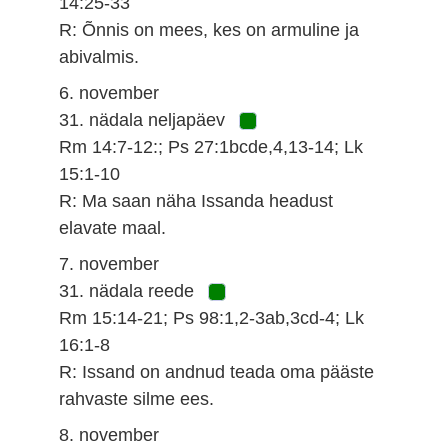
14:25-33
R: Õnnis on mees, kes on armuline ja
abivalmis.
6. november
31. nädala neljapäev
Rm 14:7-12:; Ps 27:1bcde,4,13-14; Lk
15:1-10
R: Ma saan näha Issanda headust
elavate maal.
7. november
31. nädala reede
Rm 15:14-21; Ps 98:1,2-3ab,3cd-4; Lk
16:1-8
R: Issand on andnud teada oma pääste
rahvaste silme ees.
8. november