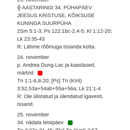
╬ AASTARINGI 34. PÜHAPÄEV
JEESUS KRISTUSE, KÕIKSUSE
KUNINGA SUURPÜHA
2Sm 5:1-3; Ps 122:1bc-2,4-5; Kl 1:12-20;
Lk 23:35-43
R: Lähme rõõmuga Issanda kotta.
24. november
p. Andrea Dung-Lac ja kaaslased,
märtrid
Tn 1:1-6,8-20; [Ps] Tn (Kml)
3:52,53a+54ab+55a+56a; Lk 21:1-4
R: Ole ülistatud ja ülendatud igavesti,
Issand.
25. november
34. nädala teisipäev