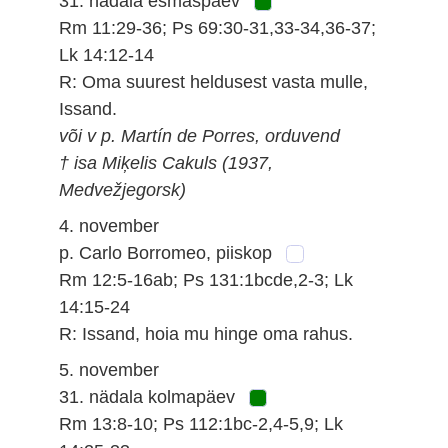
31. nädala esmaspäev
Rm 11:29-36; Ps 69:30-31,33-34,36-37;
Lk 14:12-14
R: Oma suurest heldusest vasta mulle,
Issand.
või v p. Martín de Porres, orduvend
† isa Miķelis Cakuls (1937,
Medvežjegorsk)
4. november
p. Carlo Borromeo, piiskop
Rm 12:5-16ab; Ps 131:1bcde,2-3; Lk
14:15-24
R: Issand, hoia mu hinge oma rahus.
5. november
31. nädala kolmapäev
Rm 13:8-10; Ps 112:1bc-2,4-5,9; Lk