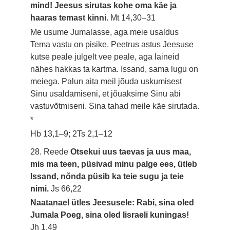
mind! Jeesus sirutas kohe oma käe ja
haaras temast kinni.
Mt 14,30–31
Me usume Jumalasse, aga meie usaldus
Tema vastu on pisike. Peetrus astus Jeesuse
kutse peale julgelt vee peale, aga laineid
nähes hakkas ta kartma. Issand, sama lugu on
meiega. Palun aita meil jõuda uskumisest
Sinu usaldamiseni, et jõuaksime Sinu abi
vastuvõtmiseni. Sina tahad meile käe sirutada.
*
Hb 13,1–9; 2Ts 2,1–12
28. Reede
Otsekui uus taevas ja uus maa,
mis ma teen, püsivad minu palge ees, ütleb
Issand, nõnda püsib ka teie sugu ja teie
nimi.
Js 66,22
Naatanael ütles Jeesusele: Rabi, sina oled
Jumala Poeg, sina oled Iisraeli kuningas!
Jh 1,49