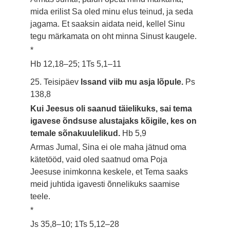
mida erilist Sa oled minu elus teinud, ja seda
jagama. Et saaksin aidata neid, kellel Sinu
tegu märkamata on oht minna Sinust kaugele.
*
Hb 12,18–25; 1Ts 5,1–11
25. Teisipäev
Issand viib mu asja lõpule.
Ps
138,8
Kui Jeesus oli saanud täielikuks, sai tema
igavese õndsuse alustajaks kõigile, kes on
temale sõnakuulelikud.
Hb 5,9
Armas Jumal, Sina ei ole maha jätnud oma
kätetööd, vaid oled saatnud oma Poja
Jeesuse inimkonna keskele, et Tema saaks
meid juhtida igavesti õnnelikuks saamise
teele.
*
Js 35,8–10; 1Ts 5,12–28