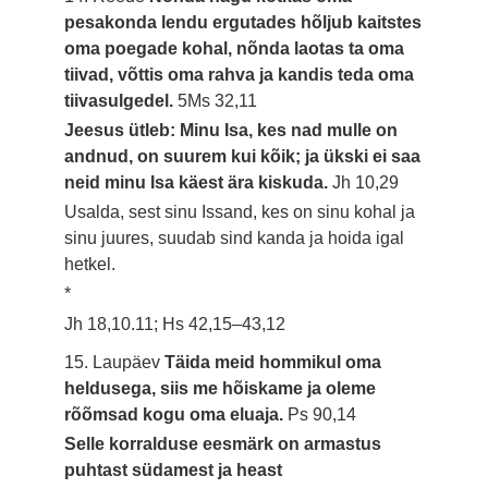
pesakonda lendu ergutades hõljub kaitstes
oma poegade kohal, nõnda laotas ta oma
tiivad, võttis oma rahva ja kandis teda oma
tiivasulgedel.
5Ms 32,11
Jeesus ütleb: Minu Isa, kes nad mulle on
andnud, on suurem kui kõik; ja ükski ei saa
neid minu Isa käest ära kiskuda.
Jh 10,29
Usalda, sest sinu Issand, kes on sinu kohal ja
sinu juures, suudab sind kanda ja hoida igal
hetkel.
*
Jh 18,10.11; Hs 42,15–43,12
15. Laupäev
Täida meid hommikul oma
heldusega, siis me hõiskame ja oleme
rõõmsad kogu oma eluaja.
Ps 90,14
Selle korralduse eesmärk on armastus
puhtast südamest ja heast