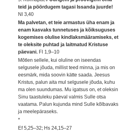
teid ja pöördugem tagasi Issanda juurde!
Nl 3,40
Ma palvetan, et teie armastus üha enam ja
enam kasvaks tunnetuses ja kõiksuguses
kogemises olulise kindlaksmääramiseks, et
te oleksite puhtad ja laitmatud Kristuse
päevani.
Fl 1,9–10
Mõtlen sellele, kui oluline on iseendas
selgusele jõuda, millist teed minna, ja mis on
eesmärk, mida soovin kätte saada. Jeesus
Kristus, palun aita mul selgusele jõuda, kuhu
ma olen suundumas. Mu igatsus on, et oleksin
Sinu taastuleku päeval valmis Sulle otsa
vaatama. Palun kujunda mind Sulle kõlbavaks
ja meelepäraseks.
*
Ef 5,25–32; Hs 24,15–27