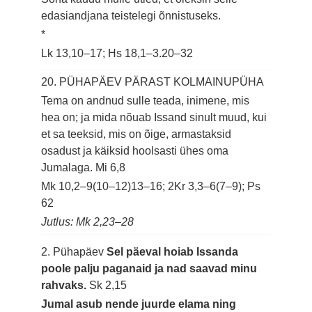
edasiandjana teistelegi õnnistuseks.
*
Lk 13,10–17; Hs 18,1–3.20–32
20. PÜHAPÄEV PÄRAST KOLMAINUPÜHA
Tema on andnud sulle teada, inimene, mis
hea on; ja mida nõuab Issand sinult muud, kui
et sa teeksid, mis on õige, armastaksid
osadust ja käiksid hoolsasti ühes oma
Jumalaga.
Mi 6,8
Mk 10,2–9(10–12)13–16; 2Kr 3,3–6(7–9); Ps
62
Jutlus: Mk 2,23–28
2. Pühapäev
Sel päeval hoiab Issanda
poole palju paganaid ja nad saavad minu
rahvaks.
Sk 2,15
Jumal asub nende juurde elama ning