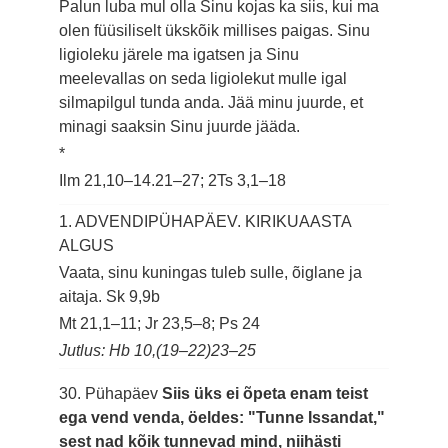
Palun luba mul olla Sinu kojas ka siis, kui ma
olen füüsiliselt ükskõik millises paigas. Sinu
ligioleku järele ma igatsen ja Sinu
meelevallas on seda ligiolekut mulle igal
silmapilgul tunda anda. Jää minu juurde, et
minagi saaksin Sinu juurde jääda.
*
Ilm 21,10–14.21–27; 2Ts 3,1–18
1. ADVENDIPÜHAPÄEV. KIRIKUAASTA
ALGUS
Vaata, sinu kuningas tuleb sulle, õiglane ja
aitaja.
Sk 9,9b
Mt 21,1–11; Jr 23,5–8; Ps 24
Jutlus: Hb 10,(19–22)23–25
30. Pühapäev
Siis üks ei õpeta enam teist
ega vend venda, öeldes: "Tunne Issandat,"
sest nad kõik tunnevad mind, niihästi