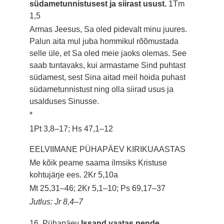
südametunnistusest ja siirast usust.
1Tm
1,5
Armas Jeesus, Sa oled pidevalt minu juures.
Palun aita mul juba hommikul rõõmustada
selle üle, et Sa oled meie jaoks olemas. See
saab tuntavaks, kui armastame Sind puhtast
südamest, sest Sina aitad meil hoida puhast
südametunnistust ning olla siirad usus ja
usalduses Sinusse.
*
1Pt 3,8–17; Hs 47,1–12
EELVIIMANE PÜHAPÄEV KIRIKUAASTAS
Me kõik peame saama ilmsiks Kristuse
kohtujärje ees.
2Kr 5,10a
Mt 25,31–46; 2Kr 5,1–10; Ps 69,17–37
Jutlus: Jr 8,4–7
16. Pühapäev
Issand vaatas nende