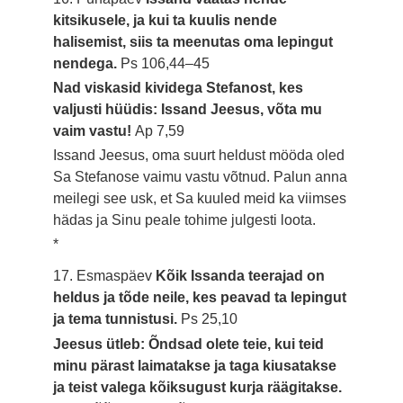
kitsikusele, ja kui ta kuulis nende
halisemist, siis ta meenutas oma lepingut
nendega.
Ps 106,44–45
Nad viskasid kividega Stefanost, kes
valjusti hüüdis: Issand Jeesus, võta mu
vaim vastu!
Ap 7,59
Issand Jeesus, oma suurt heldust mööda oled
Sa Stefanose vaimu vastu võtnud. Palun anna
meilegi see usk, et Sa kuuled meid ka viimses
hädas ja Sinu peale tohime julgesti loota.
*
17. Esmaspäev
Kõik Issanda teerajad on
heldus ja tõde neile, kes peavad ta lepingut
ja tema tunnistusi.
Ps 25,10
Jeesus ütleb: Õndsad olete teie, kui teid
minu pärast laimatakse ja taga kiusatakse
ja teist valega kõiksugust kurja räägitakse.