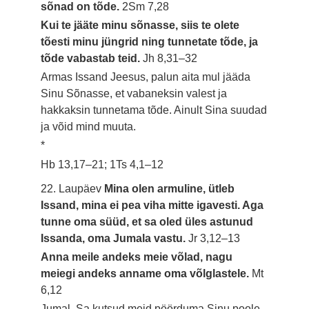
sõnad on tõde.
2Sm 7,28
Kui te jääte minu sõnasse, siis te olete
tõesti minu jüngrid ning tunnetate tõde, ja
tõde vabastab teid.
Jh 8,31–32
Armas Issand Jeesus, palun aita mul jääda
Sinu Sõnasse, et vabaneksin valest ja
hakkaksin tunnetama tõde. Ainult Sina suudad
ja võid mind muuta.
*
Hb 13,17–21; 1Ts 4,1–12
22. Laupäev
Mina olen armuline, ütleb
Issand, mina ei pea viha mitte igavesti. Aga
tunne oma süüd, et sa oled üles astunud
Issanda, oma Jumala vastu.
Jr 3,12–13
Anna meile andeks meie võlad, nagu
meiegi andeks anname oma võlglastele.
Mt
6,12
Jumal, Sa kutsud meid pöörduma Sinu poole.