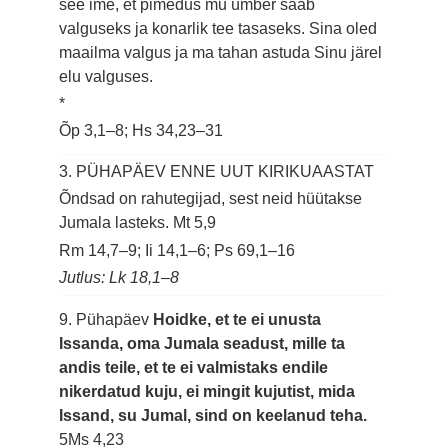
see ime, et pimedus mu ümber saab
valguseks ja konarlik tee tasaseks. Sina oled
maailma valgus ja ma tahan astuda Sinu järel
elu valguses.
*
Õp 3,1–8; Hs 34,23–31
3. PÜHAPÄEV ENNE UUT KIRIKUAASTAT
Õndsad on rahutegijad, sest neid hüütakse
Jumala lasteks.
Mt 5,9
Rm 14,7–9; Ii 14,1–6; Ps 69,1–16
Jutlus: Lk 18,1–8
9. Pühapäev
Hoidke, et te ei unusta
Issanda, oma Jumala seadust, mille ta
andis teile, et te ei valmistaks endile
nikerdatud kuju, ei mingit kujutist, mida
Issand, su Jumal, sind on keelanud teha.
5Ms 4,23