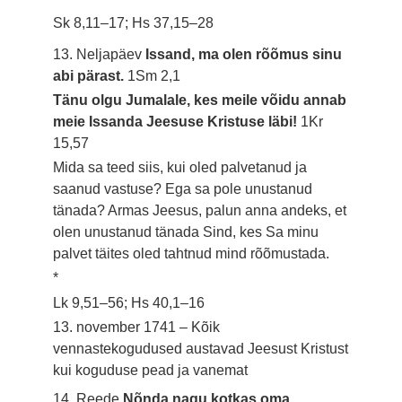
Sk 8,11–17; Hs 37,15–28
13. Neljapäev
Issand, ma olen rõõmus sinu
abi pärast.
1Sm 2,1
Tänu olgu Jumalale, kes meile võidu annab
meie Issanda Jeesuse Kristuse läbi!
1Kr
15,57
Mida sa teed siis, kui oled palvetanud ja
saanud vastuse? Ega sa pole unustanud
tänada? Armas Jeesus, palun anna andeks, et
olen unustanud tänada Sind, kes Sa minu
palvet täites oled tahtnud mind rõõmustada.
*
Lk 9,51–56; Hs 40,1–16
13. november 1741 – Kõik
vennastekogudused austavad Jeesust Kristust
kui koguduse pead ja vanemat
14. Reede
Nõnda nagu kotkas oma