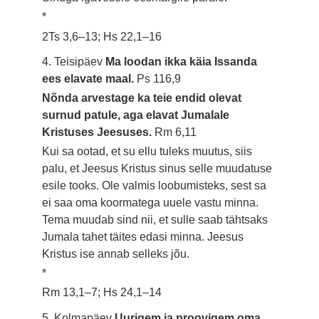
*
2Ts 3,6–13; Hs 22,1–16
4. Teisipäev
Ma loodan ikka käia Issanda
ees elavate maal.
Ps 116,9
Nõnda arvestage ka teie endid olevat
surnud patule, aga elavat Jumalale
Kristuses Jeesuses.
Rm 6,11
Kui sa ootad, et su ellu tuleks muutus, siis
palu, et Jeesus Kristus sinus selle muudatuse
esile tooks. Ole valmis loobumisteks, sest sa
ei saa oma koormatega uuele vastu minna.
Tema muudab sind nii, et sulle saab tähtsaks
Jumala tahet täites edasi minna. Jeesus
Kristus ise annab selleks jõu.
*
Rm 13,1–7; Hs 24,1–14
5. Kolmapäev
Uurigem ja proovigem oma