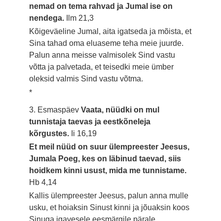
nemad on tema rahvad ja Jumal ise on
nendega.
Ilm 21,3
Kõigeväeline Jumal, aita igatseda ja mõista, et
Sina tahad oma eluaseme teha meie juurde.
Palun anna meisse valmisolek Sind vastu
võtta ja palvetada, et teisedki meie ümber
oleksid valmis Sind vastu võtma.
*
3. Esmaspäev
Vaata, nüüdki on mul
tunnistaja taevas ja eestkõneleja
kõrgustes.
Ii 16,19
Et meil nüüd on suur ülempreester Jeesus,
Jumala Poeg, kes on läbinud taevad, siis
hoidkem kinni usust, mida me tunnistame.
Hb 4,14
Kallis ülempreester Jeesus, palun anna mulle
usku, et hoiaksin Sinust kinni ja jõuaksin koos
Sinuga igavesele eesmärgile pärale.