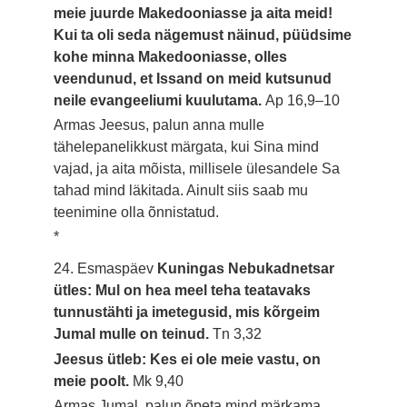
meie juurde Makedooniasse ja aita meid!
Kui ta oli seda nägemust näinud, püüdsime
kohe minna Makedooniasse, olles
veendunud, et Issand on meid kutsunud
neile evangeeliumi kuulutama.
Ap 16,9–10
Armas Jeesus, palun anna mulle
tähelepanelikkust märgata, kui Sina mind
vajad, ja aita mõista, millisele ülesandele Sa
tahad mind läkitada. Ainult siis saab mu
teenimine olla õnnistatud.
*
24. Esmaspäev
Kuningas Nebukadnetsar
ütles: Mul on hea meel teha teatavaks
tunnustähti ja imetegusid, mis kõrgeim
Jumal mulle on teinud.
Tn 3,32
Jeesus ütleb: Kes ei ole meie vastu, on
meie poolt.
Mk 9,40
Armas Jumal, palun õpeta mind märkama,