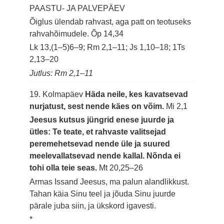
PAASTU- JA PALVEPÄEV
Õiglus ülendab rahvast, aga patt on teotuseks
rahvahõimudele.
Õp 14,34
Lk 13,(1–5)6–9; Rm 2,1–11; Js 1,10–18; 1Ts
2,13–20
Jutlus: Rm 2,1–11
19. Kolmapäev
Häda neile, kes kavatsevad
nurjatust, sest nende käes on võim.
Mi 2,1
Jeesus kutsus jüngrid enese juurde ja
ütles: Te teate, et rahvaste valitsejad
peremehetsevad nende üle ja suured
meelevallatsevad nende kallal. Nõnda ei
tohi olla teie seas.
Mt 20,25–26
Armas Issand Jeesus, ma palun alandlikkust.
Tahan käia Sinu teel ja jõuda Sinu juurde
pärale juba siin, ja ükskord igavesti.
*