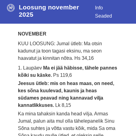
Loosung november
Info
2025
Seaded
NOVEMBER
KUU LOOSUNG: Jumal ütleb: Ma otsin
kadunut ja toon tagasi eksinu, ma seon
haavatut ja kinnitan nõtra.
Hs 34,16
1. Laupäev
Ma ei jää häbisse, tähele pannes
kõiki su käske.
Ps 119,6
Jeesus ütleb: mis on heas maas, on need,
kes sõna kuulevad, kaunis ja heas
südames peavad ning kannavad vilja
kannatlikkuses.
Lk 8,15
Ka mina tahaksin kanda head vilja. Armas
Jumal, palun aita mul olla tähelepanelik Sinu
Sõna suhtes ja võtta vastu kõik, mida Sa oma
Sõna kaudu mulle ütled, et oleksin selle