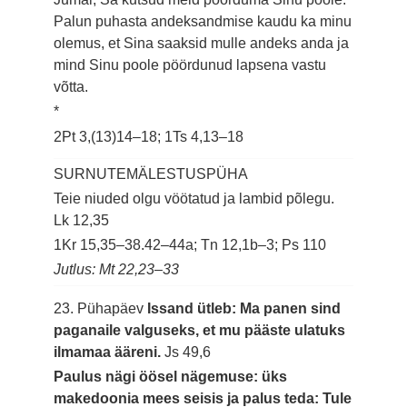
Palun puhasta andeksandmise kaudu ka minu
olemus, et Sina saaksid mulle andeks anda ja
mind Sinu poole pöördunud lapsena vastu
võtta.
*
2Pt 3,(13)14–18; 1Ts 4,13–18
SURNUTEMÄLESTUSPÜHA
Teie niuded olgu vöötatud ja lambid põlegu.
Lk 12,35
1Kr 15,35–38.42–44a; Tn 12,1b–3; Ps 110
Jutlus: Mt 22,23–33
23. Pühapäev
Issand ütleb: Ma panen sind
paganaile valguseks, et mu pääste ulatuks
ilmamaa ääreni.
Js 49,6
Paulus nägi öösel nägemuse: üks
makedoonia mees seisis ja palus teda: Tule