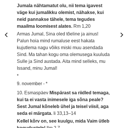
Jumala nähtamatut olu, nii tema igavest
väge kui jumalikku olemist, nähakse, kui
neid pannakse tähele, tema tegudes
maailma loomisest alates.
Rm 1,20
Armas Jumal, Sina oled tõeline ja ainus!
Palun hoia mind rumaluse eest hakata
kujutlema nagu võiks miski muu asendada
Sind. Ma tahan kogu oma olemusega kuuluda
Sulle ja Sind austada. Aita mind selleks, mu
Issand, minu Jumal!
*
9. november - *
10. Esmaspäev
Mispärast sa riidled temaga,
kui ta ei vasta inimesele iga sõna peale?
Sest Jumal kõneleb ühel ja teisel viisil, aga
seda ei märgata.
Ii 33,13–14
Kellel kõrv on, see kuulgu, mida Vaim ütleb
kogudustele!
Ilm 2,7