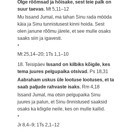
Olge rõõmsad ja hõisake, sest teie palk on
suur taevas.
Mt 5,11–12
Mu Issand Jumal, ma tahan Sinu rada mööda
käia ja Sinu tunnistusest kinni hoida. Sest
olen janune rõõmu järele, et see mulle osaks
saaks siin ja igavesti.
*
Mt 25,14–20; 1Ts 1,1–10
18. Teisipäev
Issand on kilbiks kõigile, kes
tema juures pelgupaika otsivad.
Ps 18,31
Aabraham uskus üle lootuse lootuses, et ta
saab paljude rahvaste isaks.
Rm 4,18
Issand Jumal, ma otsin pelgupaika Sinu
juures ja palun, et Sinu õnnistused saaksid
osaks ka kõigile neile, kes on mulle kallid.
*
Jr 8,4–9; 1Ts 2,1–12