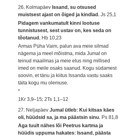
26. Kolmapäev
Issand, su otsused
muistsest ajast on õiged ja kindlad.
Js 25,1
Pidagem vankumatult kinni lootuse
tunnistusest, sest ustav on, kes seda on
tõotanud.
Hb 10,23
Armas Püha Vaim, palun ava meie silmad
nägema ja meel mõistma, mida Jumal on
teinud maailmas ja meie elus ning millised
imed on meile osaks saanud. Kogu südamest
soovin, et tänu ja kiitus Issanda vastu saaks
täita kogu mu olemuse.
*
1Kr 3,9–15; 2Ts 1,1–12
27. Neljapäev
Jumal ütleb: Kui kitsas käes
oli, hüüdsid sa, ja ma päästsin sinu.
Ps 81,8
Aga tuult nähes lõi Peetrus kartma ja
hüüdis uppuma hakates: Issand, päästa