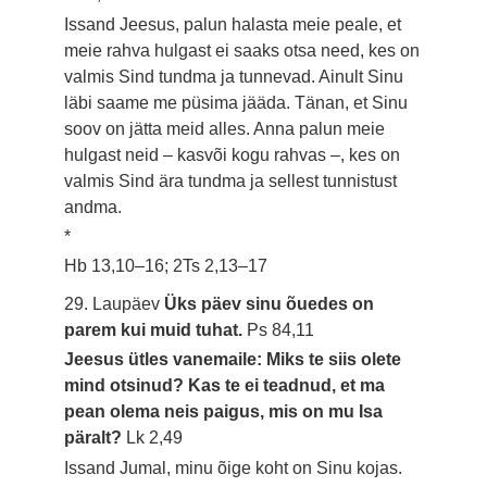
Issand Jeesus, palun halasta meie peale, et
meie rahva hulgast ei saaks otsa need, kes on
valmis Sind tundma ja tunnevad. Ainult Sinu
läbi saame me püsima jääda. Tänan, et Sinu
soov on jätta meid alles. Anna palun meie
hulgast neid – kasvõi kogu rahvas –, kes on
valmis Sind ära tundma ja sellest tunnistust
andma.
*
Hb 13,10–16; 2Ts 2,13–17
29. Laupäev
Üks päev sinu õuedes on
parem kui muid tuhat.
Ps 84,11
Jeesus ütles vanemaile: Miks te siis olete
mind otsinud? Kas te ei teadnud, et ma
pean olema neis paigus, mis on mu Isa
päralt?
Lk 2,49
Issand Jumal, minu õige koht on Sinu kojas.