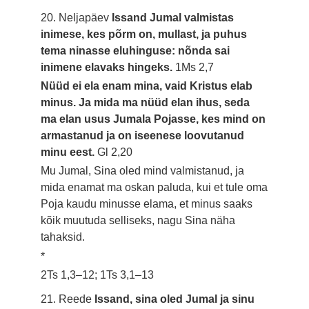
20. Neljapäev
Issand Jumal valmistas
inimese, kes põrm on, mullast, ja puhus
tema ninasse eluhinguse: nõnda sai
inimene elavaks hingeks.
1Ms 2,7
Nüüd ei ela enam mina, vaid Kristus elab
minus. Ja mida ma nüüd elan ihus, seda
ma elan usus Jumala Pojasse, kes mind on
armastanud ja on iseenese loovutanud
minu eest.
Gl 2,20
Mu Jumal, Sina oled mind valmistanud, ja
mida enamat ma oskan paluda, kui et tule oma
Poja kaudu minusse elama, et minus saaks
kõik muutuda selliseks, nagu Sina näha
tahaksid.
*
2Ts 1,3–12; 1Ts 3,1–13
21. Reede
Issand, sina oled Jumal ja sinu