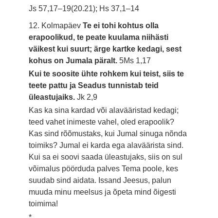
Js 57,17–19(20.21); Hs 37,1–14
12. Kolmapäev
Te ei tohi kohtus olla
erapoolikud, te peate kuulama niihästi
väikest kui suurt; ärge kartke kedagi, sest
kohus on Jumala päralt.
5Ms 1,17
Kui te soosite ühte rohkem kui teist, siis te
teete pattu ja Seadus tunnistab teid
üleastujaiks.
Jk 2,9
Kas ka sina kardad või alavääristad kedagi;
teed vahet inimeste vahel, oled erapoolik?
Kas sind rõõmustaks, kui Jumal sinuga nõnda
toimiks? Jumal ei karda ega alaväärista sind.
Kui sa ei soovi saada üleastujaks, siis on sul
võimalus pöörduda palves Tema poole, kes
suudab sind aidata. Issand Jeesus, palun
muuda minu meelsus ja õpeta mind õigesti
toimima!
*