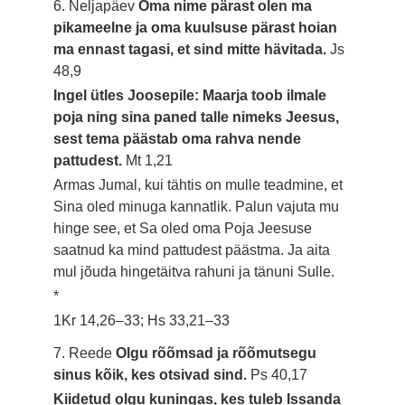
6. Neljapäev
Oma nime pärast olen ma
pikameelne ja oma kuulsuse pärast hoian
ma ennast tagasi, et sind mitte hävitada.
Js
48,9
Ingel ütles Joosepile: Maarja toob ilmale
poja ning sina paned talle nimeks Jeesus,
sest tema päästab oma rahva nende
pattudest.
Mt 1,21
Armas Jumal, kui tähtis on mulle teadmine, et
Sina oled minuga kannatlik. Palun vajuta mu
hinge see, et Sa oled oma Poja Jeesuse
saatnud ka mind pattudest päästma. Ja aita
mul jõuda hingetäitva rahuni ja tänuni Sulle.
*
1Kr 14,26–33; Hs 33,21–33
7. Reede
Olgu rõõmsad ja rõõmutsegu
sinus kõik, kes otsivad sind.
Ps 40,17
Kiidetud olgu kuningas, kes tuleb Issanda