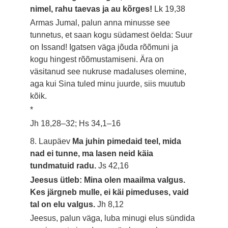
nimel, rahu taevas ja au kõrges!
Lk 19,38
Armas Jumal, palun anna minusse see
tunnetus, et saan kogu südamest öelda: Suur
on Issand! Igatsen väga jõuda rõõmuni ja
kogu hingest rõõmustamiseni. Ära on
väsitanud see nukruse madaluses olemine,
aga kui Sina tuled minu juurde, siis muutub
kõik.
*
Jh 18,28–32; Hs 34,1–16
8. Laupäev
Ma juhin pimedaid teel, mida
nad ei tunne, ma lasen neid käia
tundmatuid radu.
Js 42,16
Jeesus ütleb: Mina olen maailma valgus.
Kes järgneb mulle, ei käi pimeduses, vaid
tal on elu valgus.
Jh 8,12
Jeesus, palun väga, luba minugi elus sündida