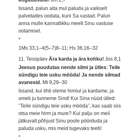
Issand, palun aita mul paluda ja vaikselt
palvetades oodata, kuni Sa vastad. Palun
anna mulle kannatlikku meelt Sinu vastuse
ootamisel.
*
1Ms 33,1–4(5–7)8–11; Hs 36,16–32
11. Teisipäev
Ära karda ja ära kohku!
Jos 8,1
Jeesus puudutas nende silmi ja ütles: Teile
sündigu teie usku mööda! Ja nende silmad
avanesid.
Mt 9,29–30
Issand, kui tihti oleme hirmul ja kardame, ja
ometi ju tunneme Sind! Kui Sina nüüd ütled:
"Teile sündigu teie usku mööda", kas saab siis
otsa meie hirm ja mure? Kui palju on meil
jätkuvalt põhjust Sinu poole pöörduda ja
paluda usku, mis meid tugevaks teeb!
*