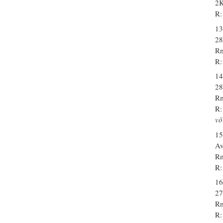
2K
R:
13
28
Rm
R:
14
28
Rm
R:
võ
15
Av
Rm
R:
16
27
Rm
R: