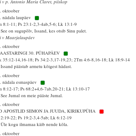
i v p. Antonio Maria Claret, piiskop
. oktoober
. nädala laupäev
 8:1-11; Ps 23:1-2,3-4ab,5-6; Lk 13:1-9
 See on sugupõlv, Issand, kes otsib Sinu palet.
i v Maarjalaupäev
. oktoober
 AASTARINGI 30. PÜHAPÄEV
k 35:12-14,16-18; Ps 34:2-3,17-19,23; 2Tm 4:6-8,16-18; Lk 18:9-14
 Issand päästab armetu kõigest hädast.
. oktoober
. nädala esmaspäev
 8:12-17; Ps 68:2+4,6-7ab,20-21; Lk 13:10-17
 See Jumal on meie pääste Jumal.
. oktoober
-D APOSTLID SIIMON JA JUUDA, KIRIKUPÜHA
 2:19-22; Ps 19:2-3,4-5ab; Lk 6:12-19
 Üle kogu ilmamaa käib nende kõla.
. oktoober