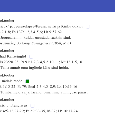
 oktoober
sieux’ p. Jeesuselapse-Teresa, neitsi ja Kiriku doktor
 2:1-8; Ps 137:1-2,3,4-5,6; Lk 9:57-62
 Jeruusalemm, kuidas unustada saaksin sind.
peapiiskop Antonijs Springovičs (1958, Riia)
 oktoober
had Kaitseinglid
s 23:20-23; Ps 91:1-2,3-4,5-6,10-11; Mt 18:1-5,10
 Tema annab oma inglitele käsu sind hoida.
 oktoober
. nädala reede
k 1:15-22; Ps 79:1bcd-2,3-4,5+8,9; Lk 10:13-16
 Tõmba meid välja, Issand, oma nime auhiilguse pärast.
 oktoober
sisi p. Franciscus
k 4:5-12,27-29; Ps 69:33-35,36-37; Lk 10:17-24