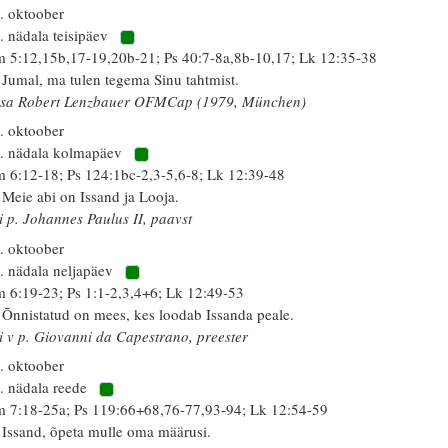
. oktoober
. nädala teisipäev
 5:12,15b,17-19,20b-21; Ps 40:7-8a,8b-10,17; Lk 12:35-38
 Jumal, ma tulen tegema Sinu tahtmist.
isa Robert Lenzbauer OFMCap (1979, München)
. oktoober
. nädala kolmapäev
 6:12-18; Ps 124:1bc-2,3-5,6-8; Lk 12:39-48
 Meie abi on Issand ja Looja.
i p. Johannes Paulus II, paavst
. oktoober
. nädala neljapäev
 6:19-23; Ps 1:1-2,3,4+6; Lk 12:49-53
 Õnnistatud on mees, kes loodab Issanda peale.
i v p. Giovanni da Capestrano, preester
. oktoober
. nädala reede
 7:18-25a; Ps 119:66+68,76-77,93-94; Lk 12:54-59
 Issand, õpeta mulle oma määrusi.