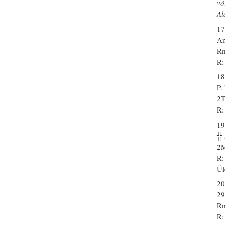
võ
Al
17
An
Rm
R:
18
P
2T
R:
19
╬
2M
R:
Ül
20
29
Rm
R: