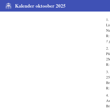
Kalender oktoober 2025
1.
Li
Ne
R:
† 
2.
Pü
2M
R:
3.
25
Br
R:
4.
As
Br