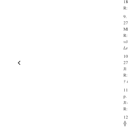
1K
R:
9.
27
Ml
R:
võ
Le
10
27
Jl
R:
† 
11
p.
Jl
R:
12
╬