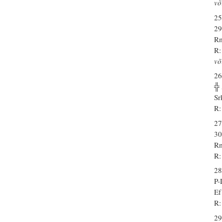
võ
25
29
Rm
R:
võ
26
╬
Sr
R:
27
30
Rm
R:
28
P
Ef
R:
29