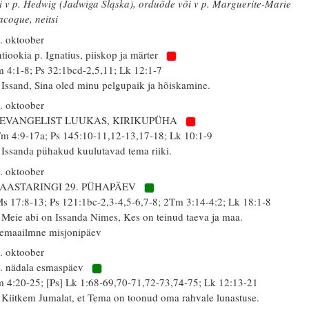
i v p. Hedwig (Jadwiga Śląska), orduõde või v p. Marguerite-Marie
acoque, neitsi
. oktoober
tiookia p. Ignatius, piiskop ja märter
 4:1-8; Ps 32:1bcd-2,5,11; Lk 12:1-7
 Issand, Sina oled minu pelgupaik ja hõiskamine.
. oktoober
. EVANGELIST LUUKAS, KIRIKUPÜHA
m 4:9-17a; Ps 145:10-11,12-13,17-18; Lk 10:1-9
 Issanda pühakud kuulutavad tema riiki.
. oktoober
 AASTARINGI 29. PÜHAPÄEV
s 17:8-13; Ps 121:1bc-2,3-4,5-6,7-8; 2Tm 3:14-4:2; Lk 18:1-8
 Meie abi on Issanda Nimes, Kes on teinud taeva ja maa.
emaailmne misjonipäev
. oktoober
. nädala esmaspäev
 4:20-25; [Ps] Lk 1:68-69,70-71,72-73,74-75; Lk 12:13-21
 Kiitkem Jumalat, et Tema on toonud oma rahvale lunastuse.