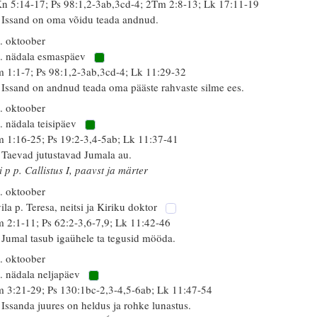
n 5:14-17; Ps 98:1,2-3ab,3cd-4; 2Tm 2:8-13; Lk 17:11-19
 Issand on oma võidu teada andnud.
. oktoober
. nädala esmaspäev
 1:1-7; Ps 98:1,2-3ab,3cd-4; Lk 11:29-32
 Issand on andnud teada oma pääste rahvaste silme ees.
. oktoober
. nädala teisipäev
 1:16-25; Ps 19:2-3,4-5ab; Lk 11:37-41
 Taevad jutustavad Jumala au.
i p p. Callistus I, paavst ja märter
. oktoober
ila p. Teresa, neitsi ja Kiriku doktor
 2:1-11; Ps 62:2-3,6-7,9; Lk 11:42-46
 Jumal tasub igaühele ta tegusid mööda.
. oktoober
. nädala neljapäev
 3:21-29; Ps 130:1bc-2,3-4,5-6ab; Lk 11:47-54
 Issanda juures on heldus ja rohke lunastus.