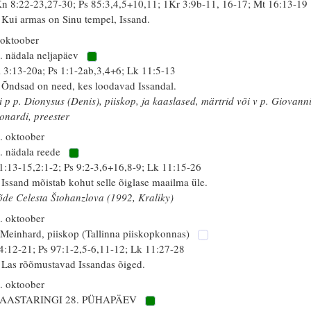
n 8:22-23,27-30; Ps 85:3,4,5+10,11; 1Kr 3:9b-11, 16-17; Mt 16:13-19
 Kui armas on Sinu tempel, Issand.
 oktoober
. nädala neljapäev
 3:13-20a; Ps 1:1-2ab,3,4+6; Lk 11:5-13
 Õndsad on need, kes loodavad Issandal.
i p p. Dionysus (Denis), piiskop, ja kaaslased, märtrid või v p. Giovann
onardi, preester
. oktoober
. nädala reede
 1:13-15,2:1-2; Ps 9:2-3,6+16,8-9; Lk 11:15-26
 Issand mõistab kohut selle õiglase maailma üle.
õde Celesta Štohanzlova (1992, Kraliky)
. oktoober
 Meinhard, piiskop (Tallinna piiskopkonnas)
 4:12-21; Ps 97:1-2,5-6,11-12; Lk 11:27-28
 Las rõõmustavad Issandas õiged.
. oktoober
 AASTARINGI 28. PÜHAPÄEV