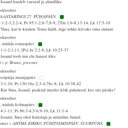
 Issand kuuleb vaeseid ja alandlike.
 oktoober
 AASTARINGI 27. PÜHAPÄEV
 1:2-3,2:2-4; Ps 95:1-2,6-7,8-9; 2Tm 1:6-8,13-14; Lk 17:5-10
 Täna, kui te kuulete Tema häält, ärge tehke kõvaks oma südant.
 oktoober
. nädala esmaspäev
 1:1-2:1,11; [Ps] Jn 2:2-8; Lk 10:25-37
 Issand toob mu elu hauast üles.
i v p. Bruno, preester
 oktoober
osipärja maarjapäev
 3:1-10; Ps 130:1bc-2,3-4,7bc-8; Lk 10:38-42
 Kui Sina, Issand, peaksid meeles kõik pahateod, kes siis püsiks?
 oktoober
. nädala kolmapäev
 4:1-11; Ps 86:3-4,5-6,9-10; Lk 11:1-4
 Issand, Sina oled halastaja ja armuline Jumal.
htmes v AHTME KIRIKU PÜHITSEMISPÄEV. SUURPÜHA