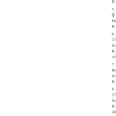
R:
5.
╬
Ha
R:
6.
27
Jn
R:
võ
7.
Ro
Jn
R:
8.
27
Jn
R:
A