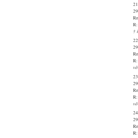
21
29
Rm
R:
† 
22
29
Rm
R:
võ
23
29
Rm
R:
võ
24
29
Rm
R: