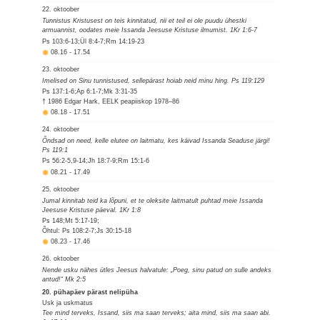
22. oktoober
Tunnistus Kristusest on teis kinnitatud, nii et teil ei ole puudu ühestki
armuannist, oodates meie Issanda Jeesuse Kristuse ilmumist. 1Kr 1:6-7
Ps 103:6-13;Ül 8:4-7;Rm 14:19-23
08.16
-
17.54
23. oktoober
Imelised on Sinu tunnistused, sellepärast hoiab neid minu hing. Ps 119:129
Ps 137:1-6;Ap 6:1-7;Mk 3:31-35
† 1986 Edgar Hark, EELK peapiiskop 1978–86
08.18
-
17.51
24. oktoober
Õndsad on need, kelle elutee on laitmatu, kes käivad Issanda Seaduse järgi!
Ps 119:1
Ps 56:2-5,9-14;Jh 18:7-9;Rm 15:1-6
08.21
-
17.49
25. oktoober
Jumal kinnitab teid ka lõpuni, et te oleksite laitmatult puhtad meie Issanda
Jeesuse Kristuse päeval. 1Kr 1:8
Ps 148;Mt 5:17-19;
Õhtul: Ps 108:2-7;Js 30:15-18
08.23
-
17.46
26. oktoober
Nende usku nähes ütles Jeesus halvatule: „Poeg, sinu patud on sulle andeks
antud!“ Mk 2:5
20. pühapäev pärast nelipüha
Usk ja uskmatus
Tee mind terveks, Issand, siis ma saan terveks; aita mind, siis ma saan abi.