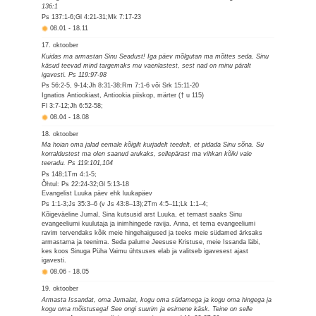
136:1
Ps 137:1-6;Gl 4:21-31;Mk 7:17-23
08.01
-
18.11
17. oktoober
Kuidas ma armastan Sinu Seadust! Iga päev mõlgutan ma mõttes seda. Sinu
käsud teevad mind targemaks mu vaenlastest, sest nad on minu päralt
igavesti. Ps 119:97-98
Ps 56:2-5, 9-14;Jh 8:31-38;Rm 7:1-6 või Srk 15:11-20
Ignatios Antiookiast, Antiookia piiskop, märter († u 115)
Fl 3:7-12;Jh 6:52-58;
08.04
-
18.08
18. oktoober
Ma hoian oma jalad eemale kõigilt kurjadelt teedelt, et pidada Sinu sõna. Su
korraldustest ma olen saanud arukaks, sellepärast ma vihkan kõiki vale
teeradu. Ps 119:101,104
Ps 148;1Tm 4:1-5;
Õhtul: Ps 22:24-32;Gl 5:13-18
Evangelist Luuka päev ehk luukapäev
Ps 1:1-3;Js 35:3–6 (v Js 43:8–13);2Tm 4:5–11;Lk 1:1–4;
Kõigeväeline Jumal, Sina kutsusid arst Luuka, et temast saaks Sinu
evangeeliumi kuulutaja ja inimhingede ravija. Anna, et tema evangeeliumi
ravim tervendaks kõik meie hingehaigused ja teeks meie südamed ärksaks
armastama ja teenima. Seda palume Jeesuse Kristuse, meie Issanda läbi,
kes koos Sinuga Püha Vaimu ühtsuses elab ja valitseb igavesest ajast
igavesti.
08.06
-
18.05
19. oktoober
Armasta Issandat, oma Jumalat, kogu oma südamega ja kogu oma hingega ja
kogu oma mõistusega! See ongi suurim ja esimene käsk. Teine on selle