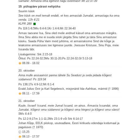
sarnane: Armasta oma ligimest nagu iseennast! Mt 22:37-39
19. pühapäev pärast nelipüha
Suurim käsk
See käsk on meil temalt endalt, et kes armastab Jumalat, armastagu ka oma
venda. 1Jh 4:21
KLPR 289
Ps 119:1-8;5Ms 6:4-9;1Kr 1:4-9;Mt 22:34-40
Armas taevane Isa, Sina oled meile andnud käsud oma armastuse märgiks.
Ilma Sinu abita me ei suuda siiski järgida Sinu tahet ja täita Sinu armastuse
käsku. Saada Püha Vaim meid juhtima, et armastaksime Sind üle kõige ja
leiaksime armastuses tee ligimese juurde. Jeesuse Kristuse, Sinu Poja, meie
Issanda läbi.
Lisalugemine: Srk 2:15-18
Õhtul: Ps 22:24-32;5Ms 30:11-20;Ps 22:24-32;Gl 5:13-18
08.09
-
18.02
20. oktoober
Anna mulle arusaamist panna tähele Su Seadust ja seda pidada kõigest
südamest! Ps 119:34
Ps 138;1Ts 4:9-12;Mt 6:1-4
Evald Julius Ovir ja Karl Segebrock, misjonärid Ida–Aafrikas, märtrid († 1896)
08.11
-
17.59
21. oktoober
Kuule, Iisrael! Issand, meie Jumal Issand, on ainus. Armasta Issandat, oma
Jumalat, kõigest oma südamest ja kõigest oma hingest ja kõigest oma väest!
5Ms 6:4-5
Ps 12:2-9;1Tm 1:1-11;2Ms 23:1-9 või Srk 6:14-17
Johan Kõpp, EELK piiskop, usuteadlane, Eesti kirikuelu edendaja kodumaal ja
paguluses († 1970)
15.25
08.13
-
17.57