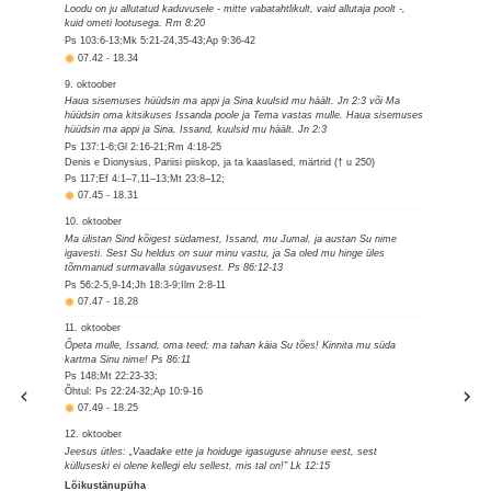
Loodu on ju allutatud kaduvusele - mitte vabatahtlikult, vaid allutaja poolt -,
kuid ometi lootusega. Rm 8:20
Ps 103:6-13;Mk 5:21-24,35-43;Ap 9:36-42
07.42
-
18.34
9. oktoober
Haua sisemuses hüüdsin ma appi ja Sina kuulsid mu häält. Jn 2:3 või Ma
hüüdsin oma kitsikuses Issanda poole ja Tema vastas mulle. Haua sisemuses
hüüdsin ma appi ja Sina, Issand, kuulsid mu häält. Jn 2:3
Ps 137:1-6;Gl 2:16-21;Rm 4:18-25
Denis e Dionysius, Pariisi piiskop, ja ta kaaslased, märtrid († u 250)
Ps 117;Ef 4:1–7,11–13;Mt 23:8–12;
07.45
-
18.31
10. oktoober
Ma ülistan Sind kõigest südamest, Issand, mu Jumal, ja austan Su nime
igavesti. Sest Su heldus on suur minu vastu, ja Sa oled mu hinge üles
tõmmanud surmavalla sügavusest. Ps 86:12-13
Ps 56:2-5,9-14;Jh 18:3-9;Ilm 2:8-11
07.47
-
18.28
11. oktoober
Õpeta mulle, Issand, oma teed; ma tahan käia Su tões! Kinnita mu süda
kartma Sinu nime! Ps 86:11
Ps 148;Mt 22:23-33;
Õhtul: Ps 22:24-32;Ap 10:9-16
07.49
-
18.25
12. oktoober
Jeesus ütles: „Vaadake ette ja hoiduge igasuguse ahnuse eest, sest
külluseski ei olene kellegi elu sellest, mis tal on!” Lk 12:15
Lõikustänupüha