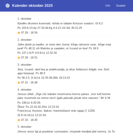
Kalender oktoober 2025
Info
Seaded
1. oktoober
Kandke üksteise koormaid, nõnda te täidate Kristuse seadust. Gl 6:2
Ps 103:6-13;Ap 27:33-44;Kg 4:4-12 või Srk 30:21-25
07.26
-
18.54
2. oktoober
Jätke järele ja teadke, et mina olen Jumal, kõrge rahvaste seas, kõrge maa
peal! Ps 46:11 või Maitske ja vaadake, et Issand on hea! Ps 34:9
Ps 137:1-6;Fl 4:6-9;Lk 12:32-34
07.28
-
18.51
3. oktoober
Sina, Issand, oled hea ja andeksandja, ja rikas heldusest kõigile, kes Sind
appi hüüavad. Ps 86:5
Ps 56:2-5, 9-14;Lk 22:35-38;2Ms 18:13-23
07.31
-
18.48
4. oktoober
Jeesus ütleb: „Ärge siis hakake muretsema homse pärast, sest küll homne
päev muretseb ise enese eest! Igale päevale piisab oma vaevast.“ Mt 6:34
Ps 148;Lk 6:20-26;
Õhtul: Ps 22:24-32;2Sm 12:15-24
Franciscus Assisist, diakon, frantsisklaste ordu rajaja († 1226)
Gl 6:14-18;Lk 12:22-34;
07.33
-
18.45
5. oktoober
Jeesus astus ligi ja puudutas surnuraami, mispeale kandjad jäid seisma. Ja Ta