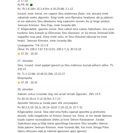
Jr 17:14
KLPR 66
Ps 78:1-8;1Ms 15:1-6;Rm 4:16-25;Mk 2:1-12
Issand, meie Jumal, me vajame Sinu andestuse jõudu, mis ainsana meid
vabastab uueks alguseks. Kingi meile oma lõpmatus headuses abi ja päästet,
et me elaksime Sinu läheduses ning saaksime terveks ihu ja hinge poolest.
Jeesuse Kristuse, Sinu Poja, meie Issanda läbi.
V: Kõigeväeline, igavene Jumal, Sina valisid oma sulase Aabrahami, kes usus
kuuletus Sinu kutsele ja rõõmustas Sinu tõotusest, et Sa temas õnnistad kõiki
sugupõlvi maa peal. Anna meile usku, et Sinu tõotused täituvad ka meie
heaks. Jeesuse Kristuse, meie Issanda läbi.
Lisalugemine: Trk 13:1-9
Õhtul: Ps 108:2-7;Ef 3:8-13;Ps 108:2-7;Js 30:15-18
07.26
-
16.43
27. oktoober
Sina, Issand, istud aujärjel igavesti ja Sinu mälestus kestab põlvest põlve. Ps
102:13
Ps 71:1-12;Mk 10:46-52;2Ms 15:22-27
Misjonipüha
07.28
-
16.41
28. oktoober
Aabram uskus Issandat ning see arvati temale õiguseks. 1Ms 15:6
Ps 40:10-18;Lk 5:12-16;Rm 4:7-13
Apostlite Siimona ja Juuda päev ehk simunapäev
Ps 89:2,6,16–18;Js 28:14–16;Ef 2:19–22;Jh 15:7–11;
Kõigeväeline Jumal, Sina oled oma Kiriku rajanud apostlite ja prohvetite
alusele, mille nurgakiviks on Kristus Jeesus ise. Anna, et me nende õpetuse
kaudu saame usuosaduses üheks ja koos Siimon Kananaiose, Juudas
Jaakobuse poja ja kõigi teiste apostlitega kasvame Sinu templiks Vaimus.
Seda palume Jeesuse Kristuse, meie Issanda läbi, kes koos Sinuga Püha
Vaimu ühtsuses elab ja valitseb igavesest ajast igavesti.