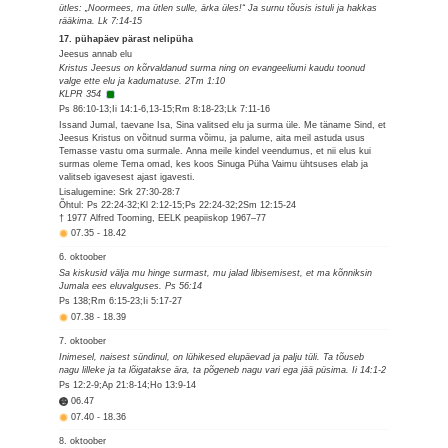
ütles: „Noormees, ma ütlen sulle, ärka üles!“ Ja surnu tõusis istuli ja hakkas
rääkima. Lk 7:14-15
17. pühapäev pärast nelipüha
Jeesus annab elu
Kristus Jeesus on kõrvaldanud surma ning on evangeeliumi kaudu toonud
valge ette elu ja kadumatuse. 2Tm 1:10
KLPR 354
Ps 86:10-13;Ii 14:1-6,13-15;Rm 8:18-23;Lk 7:11-16
Issand Jumal, taevane Isa, Sina valitsed elu ja surma üle. Me täname Sind, et
Jeesus Kristus on võitnud surma võimu, ja palume, aita meil astuda usus
Temasse vastu oma surmale. Anna meile kindel veendumus, et nii elus kui
surmas oleme Tema omad, kes koos Sinuga Püha Vaimu ühtsuses elab ja
valitseb igavesest ajast igavesti.
Lisalugemine: Srk 27:30-28:7
Õhtul: Ps 22:24-32;Kl 2:12-15;Ps 22:24-32;2Sm 12:15-24
† 1977 Alfred Tooming, EELK peapiiskop 1967–77
07.35
-
18.42
6. oktoober
Sa kiskusid välja mu hinge surmast, mu jalad libisemisest, et ma kõnniksin
Jumala ees eluvalguses. Ps 56:14
Ps 138;Rm 6:15-23;Ii 5:17-27
07.38
-
18.39
7. oktoober
Inimesel, naisest sündinul, on lühikesed elupäevad ja palju tüli. Ta tõuseb
nagu lilleke ja ta lõigatakse ära, ta põgeneb nagu vari ega jää püsima. Ii 14:1-2
Ps 12:2-9;Ap 21:8-14;Ho 13:9-14
06.47
07.40
-
18.36
8. oktoober