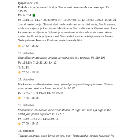
Igapäevane leib
Kõikide silmad ootavad Sind ja Sina annad neile nende roa omal ajal. Ps
145:15
KLPR 154
Ps 104:1,13–14,27–28,33;5Ms 8:7–18;2Kr 9:6–11(12–15);Lk 12:(13–14)15–21
Jumal, meie Looja, Sina ei väsi meile andmast oma häid ande, Sinult saame,
mida me vajame ja kasutame. Me täname Sind selle aasta lõikuse eest. Lase
ka oma armu viljadel – õiglusel ja armastusel – küpseda meie sees. Anna
meile tänulik süda ja õpeta meid Sinu ande kasutama kõigi inimeste heaks.
Seda palume Jeesuse Kristuse, meie Issanda läbi.
07.52
-
18.22
13. oktoober
Sinu sõna on mu jalale lambiks ja valguseks mu teerajal. Ps 119:105
Ps 138;1Kr 7:19-23;1Kr 8:4-13
21.13
07.54
-
18.19
14. oktoober
Ma kaotan su üleastumised nagu pilved ja su patud nagu pilvituse. Pöördu
minu poole, sest ma lunastan sinu! Js 44:22
Ps 12:2-9;1Kr 9:19-23;1Kr 10:23-33
07.56
-
18.16
15. oktoober
Vabaduseks on Kristus meid vabastanud. Püsige siis selles ja ärge laske
endid jälle panna orjaikkesse! Gl 5:1
Ps 103:6-13;Gl 2:1-14;Gl 3:6-14
07.59
-
18.13
16. oktoober
Tänage Issandat, sest Tema on hea, sest Tema heldus kestab igavesti! Ps