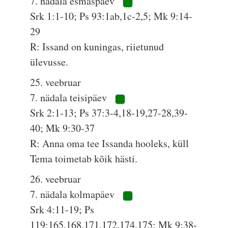
7. nädala esmaspäev
Srk 1:1-10; Ps 93:1ab,1c-2,5; Mk 9:14-
29
R: Issand on kuningas, riietunud
ülevusse.
25. veebruar
7. nädala teisipäev
Srk 2:1-13; Ps 37:3-4,18-19,27-28,39-
40; Mk 9:30-37
R: Anna oma tee Issanda hooleks, küll
Tema toimetab kõik hästi.
26. veebruar
7. nädala kolmapäev
Srk 4:11-19; Ps
119:165,168,171,172,174,175; Mk 9:38-