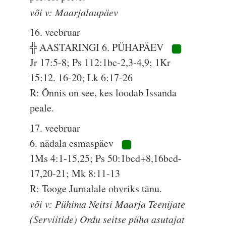
või v: Maarjalaupäev
16. veebruar
╬ AASTARINGI 6. PÜHAPÄEV
Jr 17:5-8; Ps 112:1bc-2,3-4,9; 1Kr
15:12. 16-20; Lk 6:17-26
R: Õnnis on see, kes loodab Issanda
peale.
17. veebruar
6. nädala esmaspäev
1Ms 4:1-15,25; Ps 50:1bcd+8,16bcd-
17,20-21; Mk 8:11-13
R: Tooge Jumalale ohvriks tänu.
või v: Pühima Neitsi Maarja Teenijate
(Serviitide) Ordu seitse püha asutajat