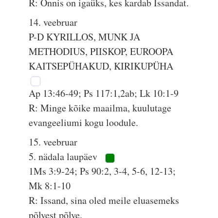
R: Õnnis on igaüks, kes kardab Issandat.
14. veebruar
P-D KYRILLOS, MUNK JA
METHODIUS, PIISKOP, EUROOPA
KAITSEPÜHAKUD, KIRIKUPÜHA
Ap 13:46-49; Ps 117:1,2ab; Lk 10:1-9
R: Minge kõike maailma, kuulutage
evangeeliumi kogu loodule.
15. veebruar
5. nädala laupäev
1Ms 3:9-24; Ps 90:2, 3-4, 5-6, 12-13;
Mk 8:1-10
R: Issand, sina oled meile eluasemeks
põlvest põlve.