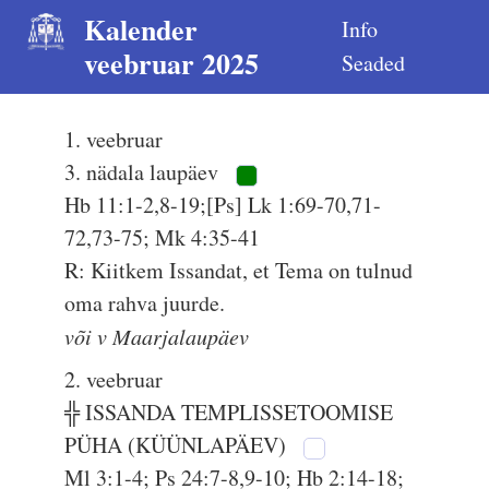
Kalender
Info
veebruar 2025
Seaded
1. veebruar
3. nädala laupäev
Hb 11:1-2,8-19;[Ps] Lk 1:69-70,71-
72,73-75; Mk 4:35-41
R: Kiitkem Issandat, et Tema on tulnud
oma rahva juurde.
või v Maarjalaupäev
2. veebruar
╬ ISSANDA TEMPLISSETOOMISE
PÜHA (KÜÜNLAPÄEV)
Ml 3:1-4; Ps 24:7-8,9-10; Hb 2:14-18;