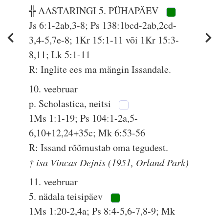
╬ AASTARINGI 5. PÜHAPÄEV
Js 6:1-2ab,3-8; Ps 138:1bcd-2ab,2cd-
3,4-5,7e-8; 1Kr 15:1-11 või 1Kr 15:3-
8,11; Lk 5:1-11
R: Inglite ees ma mängin Issandale.
10. veebruar
p. Scholastica, neitsi
1Ms 1:1-19; Ps 104:1-2a,5-
6,10+12,24+35c; Mk 6:53-56
R: Issand rõõmustab oma tegudest.
† isa Vincas Dejnis (1951, Orland Park)
11. veebruar
5. nädala teisipäev
1Ms 1:20-2,4a; Ps 8:4-5,6-7,8-9; Mk