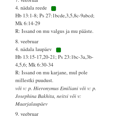
4. nädala reede
Hb 13:1-8; Ps 27:1bcde,3,5,8c-9abcd;
Mk 6:14-29
R: Issand on mu valgus ja mu pääste.
8. veebruar
4. nädala laupäev
Hb 13:15-17,20-21; Ps 23:1bc-3a,3b-
4,5,6; Mk 6:30-34
R: Issand on mu karjane, mul pole
millestki puudust.
või v: p. Hieronymus Emiliani või v: p.
Josephina Bakhita, neitsi või v:
Maarjalaupäev
9. veebruar