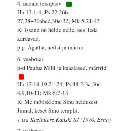
4. nädala teisipäev
Hb 12:1-4; Ps 22:26b-
27,28+30abcd,30e-32; Mk 5:21-43
R: Issand on helde neile, kes Teda
kardavad.
p p. Agatha, neitsi ja märter
6. veebruar
p-d Paulus Miki ja kaaslased, märtrid
Hb 12:18-19,21-24; Ps 48:2-3a,3bc-
4,9,10-11; Mk 6:7-13
R: Me mõtiskleme Sinu heldusest
Jumal, keset Sinu templit.
† isa Kazimierz Kański SJ (1970, Esna)
7. veebruar