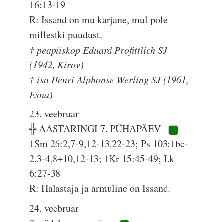
16:13-19
R: Issand on mu karjane, mul pole
millestki puudust.
† peapiiskop Eduard Profittlich SJ
(1942, Kirov)
† isa Henri Alphonse Werling SJ (1961,
Esna)
23. veebruar
╬ AASTARINGI 7. PÜHAPÄEV
1Sm 26:2,7-9,12-13,22-23; Ps 103:1bc-
2,3-4,8+10,12-13; 1Kr 15:45-49; Lk
6:27-38
R: Halastaja ja armuline on Issand.
24. veebruar