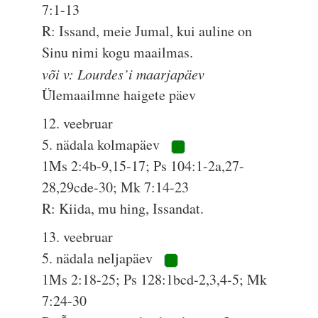
7:1-13
R: Issand, meie Jumal, kui auline on
Sinu nimi kogu maailmas.
või v: Lourdes’i maarjapäev
Ülemaailmne haigete päev
12. veebruar
5. nädala kolmapäev
1Ms 2:4b-9,15-17; Ps 104:1-2a,27-
28,29cde-30; Mk 7:14-23
R: Kiida, mu hing, Issandat.
13. veebruar
5. nädala neljapäev
1Ms 2:18-25; Ps 128:1bcd-2,3,4-5; Mk
7:24-30