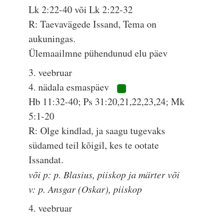
Lk 2:22-40 või Lk 2:22-32
R: Taevavägede Issand, Tema on
aukuningas.
Ülemaailmne pühendunud elu päev
3. veebruar
4. nädala esmaspäev
Hb 11:32-40; Ps 31:20,21,22,23,24; Mk
5:1-20
R: Olge kindlad, ja saagu tugevaks
südamed teil kõigil, kes te ootate
Issandat.
või p: p. Blasius, piiskop ja märter või
v: p. Ansgar (Oskar), piiskop
4. veebruar