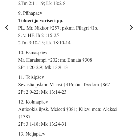
2Tm 2:11-19; Lk 18:2-8
9. Pühapäev
Tölneri ja variseri pp.
PL. Mr. Nikifor †257; pskmr. Filagri †I s.
8. v. HE Jh 21:15-25
2Tm 3:10-15; Lk 18:10-14
10. Esmaspäev
Mr. Haralampi †202; mr. Ennata †308
2Pt 1:20-2:9; Mk 13:9-13
11. Teisipäev
Sevastia pskmr. Vlaasi †316; õu. Teodora †867
2Pt 2:9-22; Mk 13:14-23
12. Kolmapäev
Antiookia üpsk. Meleeti †381; Kiievi metr. Aleksei
†1387
2Pt 3:1-18; Mk 13:24-31
13. Neljapäev