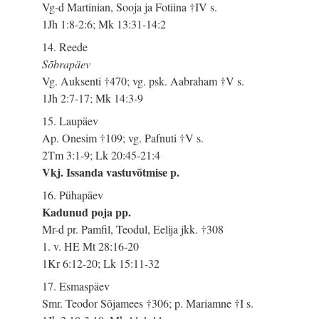
Vg-d Martinian, Sooja ja Fotiina †IV s.
1Jh 1:8-2:6; Mk 13:31-14:2
14. Reede
Sõbrapäev
Vg. Auksenti †470; vg. psk. Aabraham †V s.
1Jh 2:7-17; Mk 14:3-9
15. Laupäev
Ap. Onesim †109; vg. Pafnuti †V s.
2Tm 3:1-9; Lk 20:45-21:4
Vkj. Issanda vastuvõtmise p.
16. Pühapäev
Kadunud poja pp.
Mr-d pr. Pamfil, Teodul, Eelija jkk. †308
1. v. HE Mt 28:16-20
1Kr 6:12-20; Lk 15:11-32
17. Esmaspäev
Smr. Teodor Sõjamees †306; p. Mariamne †I s.