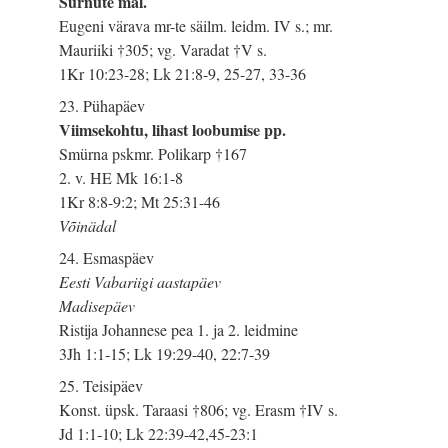
Surnute mäl.
Eugeni värava mr-te säilm. leidm. IV s.; mr.
Mauriiki †305; vg. Varadat †V s.
1Kr 10:23-28; Lk 21:8-9, 25-27, 33-36
23. Pühapäev
Viimsekohtu, lihast loobumise pp.
Smürna pskmr. Polikarp †167
2. v. HE Mk 16:1-8
1Kr 8:8-9:2; Mt 25:31-46
Võinädal
24. Esmaspäev
Eesti Vabariigi aastapäev
Madisepäev
Ristija Johannese pea 1. ja 2. leidmine
3Jh 1:1-15; Lk 19:29-40, 22:7-39
25. Teisipäev
Konst. üpsk. Taraasi †806; vg. Erasm †IV s.
Jd 1:1-10; Lk 22:39-42,45-23:1