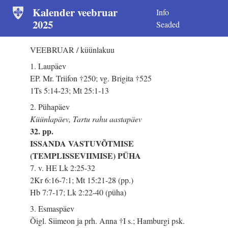
Kalender veebruar
Info
2025
Seaded
VEEBRUAR / küünlakuu
1. Laupäev
EP. Mr. Triifon †250; vg. Brigita †525
1Ts 5:14-23; Mt 25:1-13
2. Pühapäev
Küünlapäev, Tartu rahu aastapäev
32. pp.
ISSANDA VASTUVÕTMISE
(TEMPLISSEVIIMISE) PÜHA
7. v. HE Lk 2:25-32
2Kr 6:16-7:1; Mt 15:21-28 (pp.)
Hb 7:7-17; Lk 2:22-40 (püha)
3. Esmaspäev
Õigl. Siimeon ja prh. Anna †I s.; Hamburgi psk.