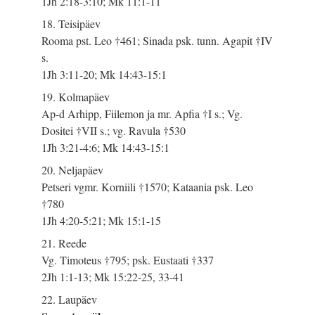
1Jh 2:18-3:10; Mk 11:1-11
18. Teisipäev
Rooma pst. Leo †461; Sinada psk. tunn. Agapit †IV
s.
1Jh 3:11-20; Mk 14:43-15:1
19. Kolmapäev
Ap-d Arhipp, Fiilemon ja mr. Apfia †I s.; Vg.
Dositei †VII s.; vg. Ravula †530
1Jh 3:21-4:6; Mk 14:43-15:1
20. Neljapäev
Petseri vgmr. Korniili †1570; Kataania psk. Leo
†780
1Jh 4:20-5:21; Mk 15:1-15
21. Reede
Vg. Timoteus †795; psk. Eustaati †337
2Jh 1:1-13; Mk 15:22-25, 33-41
22. Laupäev