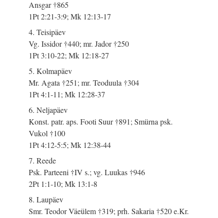
Ansgar †865
1Pt 2:21-3:9; Mk 12:13-17
4. Teisipäev
Vg. Issidor †440; mr. Jador †250
1Pt 3:10-22; Mk 12:18-27
5. Kolmapäev
Mr. Agata †251; mr. Teoduula †304
1Pt 4:1-11; Mk 12:28-37
6. Neljapäev
Konst. patr. aps. Footi Suur †891; Smürna psk.
Vukol †100
1Pt 4:12-5:5; Mk 12:38-44
7. Reede
Psk. Parteeni †IV s.; vg. Luukas †946
2Pt 1:1-10; Mk 13:1-8
8. Laupäev
Smr. Teodor Väeülem †319; prh. Sakaria †520 e.Kr.