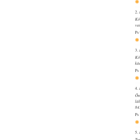
2. 
Kõ
vai
Ps
3. 
Kõ
kä
Ps
4. 
Õn
lä
84
Ps
5. 
Te