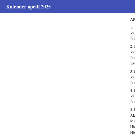
Kalender aprill 2025
AP
1.
Vg
Js
2.
Vg.
Js
1M
3.
Vg.
Js
4.
Vg
Js
5.
Aka
Mr
Hb
Hb