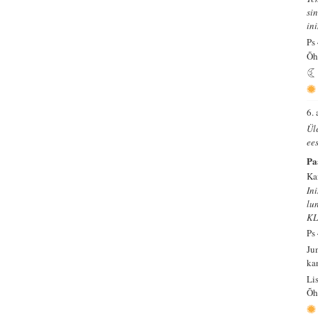
sin
in
Ps
Õh
6. 
Ül
ee
Pa
Ka
In
lu
KL
Ps
Ju
ka
Li
Õh