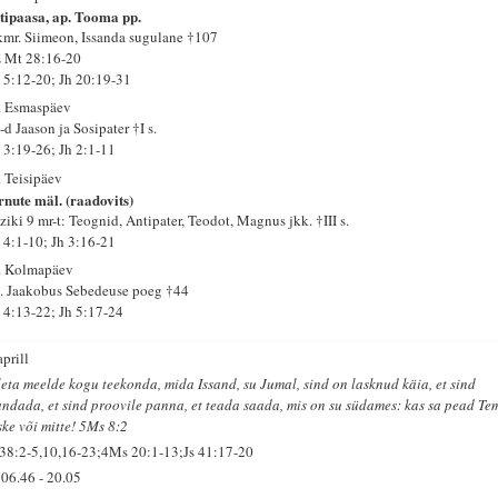
tipaasa, ap. Tooma pp.
kmr. Siimeon, Issanda sugulane †107
 Mt 28:16-20
 5:12-20; Jh 20:19-31
. Esmaspäev
d Jaason ja Sosipater †I s.
 3:19-26; Jh 2:1-11
. Teisipäev
rnute mäl. (raadovits)
ziki 9 mr-t: Teognid, Antipater, Teodot, Magnus jkk. †III s.
 4:1-10; Jh 3:16-21
. Kolmapäev
. Jaakobus Sebedeuse poeg †44
 4:13-22; Jh 5:17-24
aprill
leta meelde kogu teekonda, mida Issand, su Jumal, sind on lasknud käia, et sind
andada, et sind proovile panna, et teada saada, mis on su südames: kas sa pead Te
ske või mitte! 5Ms 8:2
 38:2-5,10,16-23;4Ms 20:1-13;Js 41:17-20
06.46
-
20.05