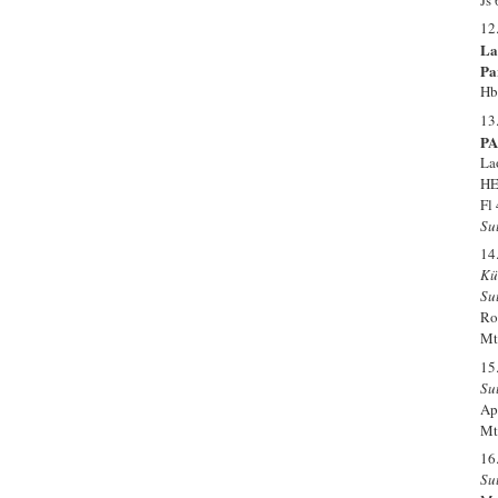
12
La
Par
Hb
13
P
La
HE
Fl
Su
14
Kü
Su
Ro
Mt
15
Su
Ap-
Mt
16
Su