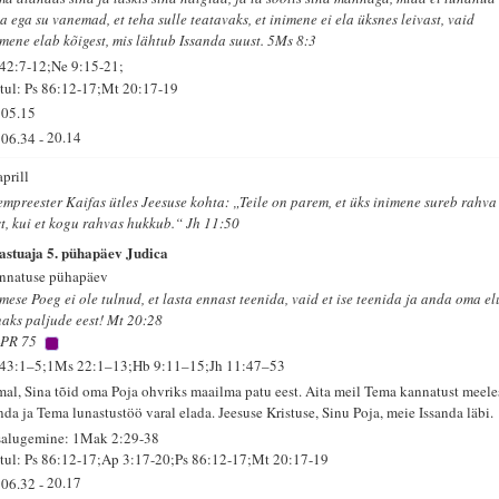
a ega su vanemad, et teha sulle teatavaks, et inimene ei ela üksnes leivast, vaid
imene elab kõigest, mis lähtub Issanda suust. 5Ms 8:3
 42:7-12;Ne 9:15-21;
tul: Ps 86:12-17;Mt 20:17-19
05.15
06.34
-
20.14
aprill
empreester Kaifas ütles Jeesuse kohta: „Teile on parem, et üks inimene sureb rahva
st, kui et kogu rahvas hukkub.“ Jh 11:50
astuaja 5. pühapäev Judica
nnatuse pühapäev
imese Poeg ei ole tulnud, et lasta ennast teenida, vaid et ise teenida ja anda oma el
naks paljude eest! Mt 20:28
PR 75
 43:1–5;1Ms 22:1–13;Hb 9:11–15;Jh 11:47–53
mal, Sina tõid oma Poja ohvriks maailma patu eest. Aita meil Tema kannatust meele
nda ja Tema lunastustöö varal elada. Jeesuse Kristuse, Sinu Poja, meie Issanda läbi.
salugemine: 1Mak 2:29-38
tul: Ps 86:12-17;Ap 3:17-20;Ps 86:12-17;Mt 20:17-19
06.32
-
20.17