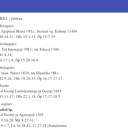
RILL / jürikuu
 Teisipäev
. Egiptuse Maria †VI s.; Suzdali vg. Eufiimi †1404
 40:18-31; 1Ms 15:1-15; Õp 15:7-19
 Kolmapäev
 Tiit Imetegija †IX s.; mr. Edeesi †306
 41:4-14;
s 17:1-9; Õp 15:20-16:9
 Neljapäev
 tunn. Nikita †824; mr. Elpidifor †III s.
 42:5-26; 1Ms 18:20-33; Õp 16:17-17:17
 Reede
-d Joosep Laulukirjutaja ja Georgi †883
 45:11-17; 1Ms 22:1-18; Õp 17:17-18:5
 Laupäev
fisti lp.
-d Teodul ja Agatopod †303
 9:24-28; Mk 8:27-31;
 9:1-7; Lk 10:38-42, 11:27-28 (Jumalaema)