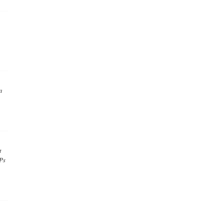
a
t
 Ps