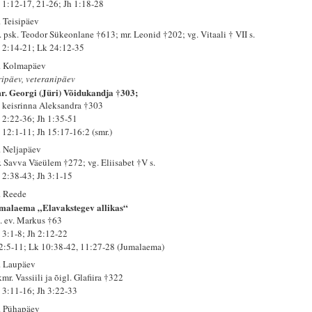
 1:12-17, 21-26; Jh 1:18-28
. Teisipäev
. psk. Teodor Sükeonlane †613; mr. Leonid †202; vg. Vitaali † VII s.
 2:14-21; Lk 24:12-35
. Kolmapäev
ripäev, veteranipäev
r. Georgi (Jüri) Võidukandja †303;
. keisrinna Aleksandra †303
 2:22-36; Jh 1:35-51
 12:1-11; Jh 15:17-16:2 (smr.)
. Neljapäev
. Savva Väeülem †272; vg. Eliisabet †V s.
 2:38-43; Jh 3:1-15
. Reede
malaema „Elavakstegev allikas“
. ev. Markus †63
 3:1-8; Jh 2:12-22
 2:5-11; Lk 10:38-42, 11:27-28 (Jumalaema)
. Laupäev
mr. Vassiili ja õigl. Glafiira †322
 3:11-16; Jh 3:22-33
. Pühapäev