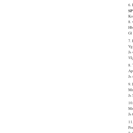
6.
SP
Kon
8.
Hb
Gl
7.
Vg
Js
Vk
8.
Ap
Js
9.
Mr
Js
10
Mr.
Js
11
Pe
Js