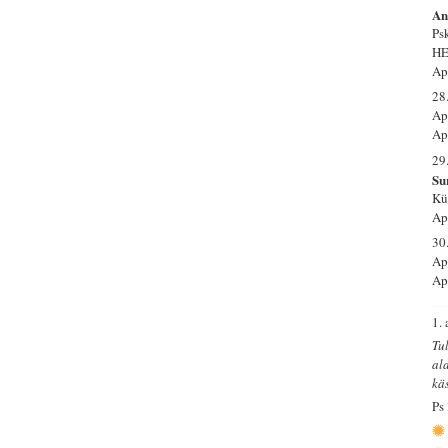
An
Ps
HE
Ap
28
Ap-
Ap
29
Su
Kü
Ap
30
Ap
Ap
1. 
Tu
al
kä
Ps