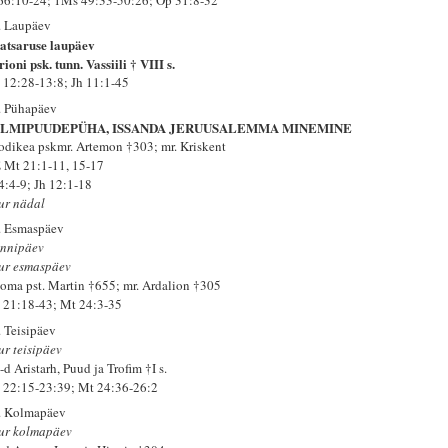
. Laupäev
atsaruse laupäev
ioni psk. tunn. Vassiili † VIII s.
 12:28-13:8; Jh 11:1-45
. Pühapäev
ALMIPUUDEPÜHA, ISSANDA JERUUSALEMMA MINEMINE
odikea pskmr. Artemon †303; mr. Kriskent
 Mt 21:1-11, 15-17
 4:4-9; Jh 12:1-18
ur nädal
. Esmaspäev
nnipäev
ur esmaspäev
oma pst. Martin †655; mr. Ardalion †305
 21:18-43; Mt 24:3-35
. Teisipäev
ur teisipäev
d Aristarh, Puud ja Trofim †I s.
 22:15-23:39; Mt 24:36-26:2
. Kolmapäev
ur kolmapäev