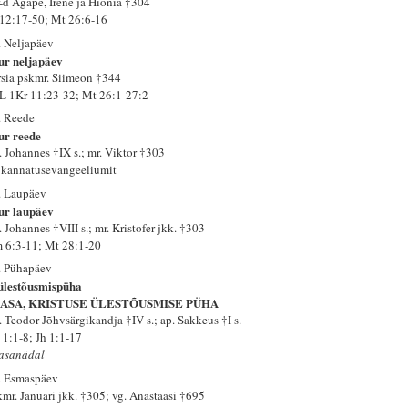
-d Agape, Irene ja Hionia †304
 12:17-50; Mt 26:6-16
. Neljapäev
ur neljapäev
rsia pskmr. Siimeon †344
L 1Kr 11:23-32; Mt 26:1-27:2
. Reede
ur reede
. Johannes †IX s.; mr. Viktor †303
 kannatusevangeeliumit
. Laupäev
ur laupäev
 Johannes †VIII s.; mr. Kristofer jkk. †303
 6:3-11; Mt 28:1-20
. Pühapäev
 ülestõusmispüha
ASA, KRISTUSE ÜLESTÕUSMISE PÜHA
. Teodor Jõhvsärgikandja †IV s.; ap. Sakkeus †I s.
 1:1-8; Jh 1:1-17
asanädal
. Esmaspäev
kmr. Januari jkk. †305; vg. Anastaasi †695