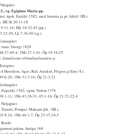
 Pühapäev
 5., vg. Egiptuse Maria pp.
st. üpsk. Eutiiki †582; mr-d Jeremia ja pr. Arhili †III s.
 v. HE Jh 20:11-18
 9:11-14; Mk 10:32-45 (pp.)
 3:23-29; Lk 7:36-50 (vg.)
 Esmaspäev
. tunn. Georgi †820
 48:17-49:4; 1Ms 27:1-41; Õp 19:16-25
j. Jumalaema rõõmukuulutamise p.
 Teisipäev
-d Herodion, Agav, Ruf, Asinkrit, Flegon ja Erm †I s.
 49:6-20; 1Ms 31:3-16; Õp 21:3-21
 Kolmapäev
. Eupsiiki †362; vgmr. Vadim †376
 58:1-11; 1Ms 43:26-31, 45:1-16; Õp 21:23-22:4
. Neljapäev
 Terenti, Pompei, Makaari jkk. †III s.
 65:8-16; 1Ms 46:1-7; Õp 23:15-24:5
. Reede
rgamoni pskmr. Antipa †68
 66:10-24; 1Ms 49:33-50:26; Õp 31:8-32