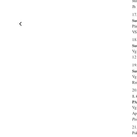
Mr
Jh
17
Su
Pä
VS
18
Su
Vg
12
19
Su
Vg.
Rm
20
1.
PA
Vg
Ap
Pa
21
Ps