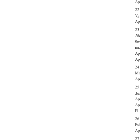
Ap
22
Vg
Ap
23
Jü
Sm
mr
Ap
Ap
24
Mr
Ap
25
Ju
Ap
Ap
Fl
26
Psk
Ap
27