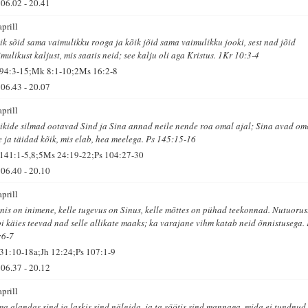
06.02
-
20.41
aprill
ik sõid sama vaimulikku rooga ja kõik jõid sama vaimulikku jooki, sest nad jõid
mulikust kaljust, mis saatis neid; see kalju oli aga Kristus. 1Kr 10:3-4
 94:3-15;Mk 8:1-10;2Ms 16:2-8
06.43
-
20.07
aprill
ikide silmad ootavad Sind ja Sina annad neile nende roa omal ajal; Sina avad om
e ja täidad kõik, mis elab, hea meelega. Ps 145:15-16
 141:1-5,8;5Ms 24:19-22;Ps 104:27-30
06.40
-
20.10
aprill
nis on inimene, kelle tugevus on Sinus, kelle mõttes on pühad teekonnad. Nutuorus
bi käies teevad nad selle allikate maaks; ka varajane vihm katab neid õnnistusega.
:6-7
 31:10-18a;Jh 12:24;Ps 107:1-9
06.37
-
20.12
aprill
ma alandas sind ja laskis sind nälgida, ja ta söötis sind mannaga, mida ei tundnud