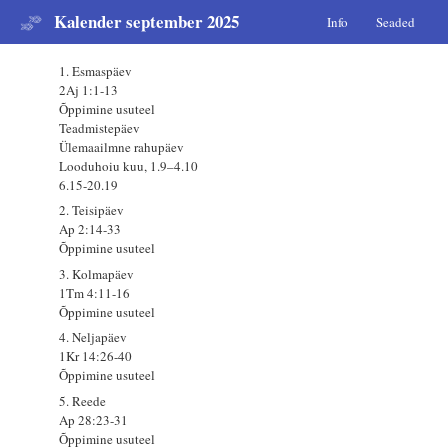
Kalender september 2025
Info
Seaded
1. Esmaspäev
2Aj 1:1-13
Õppimine usuteel
Teadmistepäev
Ülemaailmne rahupäev
Looduhoiu kuu, 1.9–4.10
6.15-20.19
2. Teisipäev
Ap 2:14-33
Õppimine usuteel
3. Kolmapäev
1Tm 4:11-16
Õppimine usuteel
4. Neljapäev
1Kr 14:26-40
Õppimine usuteel
5. Reede
Ap 28:23-31
Õppimine usuteel