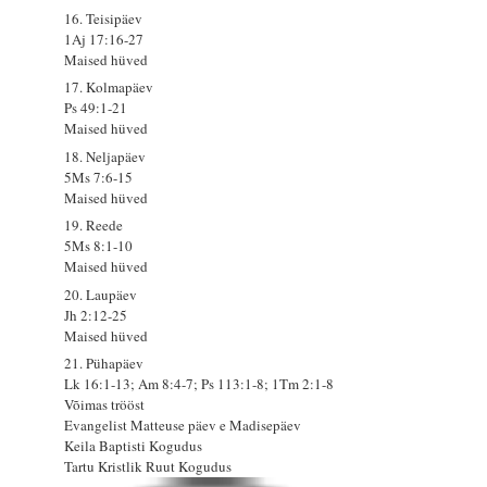
16. Teisipäev
1Aj 17:16-27
Maised hüved
17. Kolmapäev
Ps 49:1-21
Maised hüved
18. Neljapäev
5Ms 7:6-15
Maised hüved
19. Reede
5Ms 8:1-10
Maised hüved
20. Laupäev
Jh 2:12-25
Maised hüved
21. Pühapäev
Lk 16:1-13; Am 8:4-7; Ps 113:1-8; 1Tm 2:1-8
Võimas trööst
Evangelist Matteuse päev e Madisepäev
Keila Baptisti Kogudus
Tartu Kristlik Ruut Kogudus