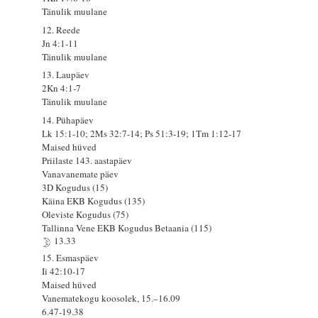
Tänulik muulane
12. Reede
Jn 4:1-11
Tänulik muulane
13. Laupäev
2Kn 4:1-7
Tänulik muulane
14. Pühapäev
Lk 15:1-10; 2Ms 32:7-14; Ps 51:3-19; 1Tm 1:12-17
Maised hüved
Priilaste 143. aastapäev
Vanavanemate päev
3D Kogudus (15)
Käina EKB Kogudus (135)
Oleviste Kogudus (75)
Tallinna Vene EKB Kogudus Betaania (115)
13.33
15. Esmaspäev
Ii 42:10-17
Maised hüved
Vanematekogu koosolek, 15.–16.09
6.47-19.38