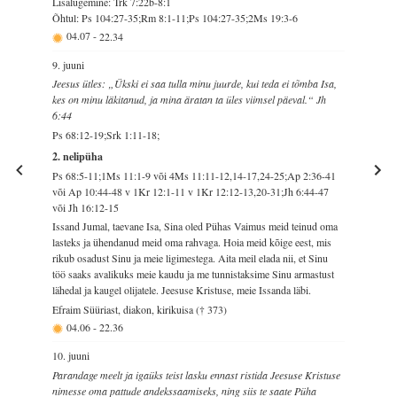
Lisalugemine: Trk 7:22b-8:1
Õhtul: Ps 104:27-35;Rm 8:1-11;Ps 104:27-35;2Ms 19:3-6
04.07
-
22.34
9. juuni
Jeesus ütles: „Ükski ei saa tulla minu juurde, kui teda ei tõmba Isa,
kes on minu läkitanud, ja mina äratan ta üles viimsel päeval.“ Jh
6:44
Ps 68:12-19;Srk 1:11-18;
2. nelipüha
Ps 68:5-11;1Ms 11:1-9 või 4Ms 11:11-12,14-17,24-25;Ap 2:36-41
või Ap 10:44-48 v 1Kr 12:1-11 v 1Kr 12:12-13,20-31;Jh 6:44-47
või Jh 16:12-15
Issand Jumal, taevane Isa, Sina oled Pühas Vaimus meid teinud oma
lasteks ja ühendanud meid oma rahvaga. Hoia meid kõige eest, mis
rikub osadust Sinu ja meie ligimestega. Aita meil elada nii, et Sinu
töö saaks avalikuks meie kaudu ja me tunnistaksime Sinu armastust
lähedal ja kaugel olijatele. Jeesuse Kristuse, meie Issanda läbi.
Efraim Süüriast, diakon, kirikuisa († 373)
04.06
-
22.36
10. juuni
Parandage meelt ja igaüks teist lasku ennast ristida Jeesuse Kristuse
nimesse oma pattude andekssaamiseks, ning siis te saate Püha