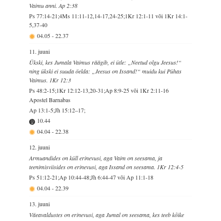
Vaimu anni. Ap 2:38
Ps 77:14-21;4Ms 11:11-12,14-17,24-25;1Kr 12:1-11 või 1Kr 14:1-
5,37-40
04.05
-
22.37
11. juuni
Ükski, kes Jumala Vaimus räägib, ei ütle: „Neetud olgu Jeesus!“
ning ükski ei suuda öelda: „Jeesus on Issand!“ muidu kui Pühas
Vaimus. 1Kr 12:3
Ps 48:2-15;1Kr 12:12-13,20-31;Ap 8:9-25 või 1Kr 2:11-16
Apostel Barnabas
Ap 13:1-5;Jh 15:12–17;
10.44
04.04
-
22.38
12. juuni
Armuandides on küll erinevusi, aga Vaim on seesama, ja
teenimisviisides on erinevusi, aga Issand on seesama. 1Kr 12:4-5
Ps 51:12-21;Ap 10:44-48;Jh 6:44-47 või Ap 11:1-18
04.04
-
22.39
13. juuni
Väeavaldustes on erinevusi, aga Jumal on seesama, kes teeb kõike