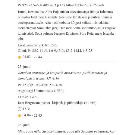
Ps 92:2–3,5–6;Js 40:1–8;Ap 13:(14b–22)23–26;Lk 1:57–66
Jumal, taevane Isa, Sinu Poja tuleku ettevalmistaja Ristija Johannes
puhastas teed meie Päästjale Jeesusele Kristusele ja kutsus inimesi
meeleparandusele. Aita meil loobuda kõigest sellest, mis takistab
meid elamast Sinu tahte järgi. Tee meist oma sõnumitoojad ja valguse
tunnistajad. Seda palume Jeesuse Kristuse, Sinu Poja, meie Issanda
läbi.
Lisalugemine: Srk 40:12-27
Õhtul: Ps 85:2-14;Jh 1:6-9,15;Ps 85:2-14;Lk 1:5-25
04.03
-
22.44
25. juuni
Jumal on armastus ja kes püsib armastuses, püsib Jumalas ja
Jumal püsib temas. 1Jh 4:16
Ps 123;Õp 10:2-12;Ii 22:21-30
Augsburgi Usutunnistus (1530)
1Tm 6:11-16;
Jaan Bergmann, pastor, kirjanik ja piiblitõlkija († 1916)
13.31
04.04
-
22.43
26. juuni
Mina saan näha Su palet õiguses, saan täis Su palge paistusest, kui