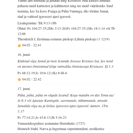
Vaimu läbi uuendad ja juhatad ning Kristuses oma kirkust ilmutad:
puhasta meid kartustest ja kahtlustest ning tee meid väärilisteks Sind
teenima, kes Sa koos Pojaga ja Püha Vaimuga, üks tõeline Jumal,
elad ja valitsed igavesest ajast igavesti.
Lisalugemine: Trk 9:13-18b
Õhtul: Ps 104:27-35;2Ms 3:13-20;Ps 104:27-35;1Ms 18:1-14 või Tb
12:6b
Theoderich I, Eestimaa esimene piiskop (Lihula piiskop) († 1219)
04.02
-
22.41
16. juuni
Kiidetud olgu Jumal ja meie Issanda Jeesuse Kristuse Isa, kes meid
on taevast õnnistanud kõige vaimuliku õnnistusega Kristuses. Ef 1:3
Ps 68:12-19;Js 10:6-12;1Kr 8:4b-6
04.02
-
22.42
17. juuni
Püha, püha, püha on vägede Issand! Kogu maailm on täis Tema au!
Js 6:3 või Ajastute Kuningale, surematule, nähtamatule, ainsale
Jumalale olgu au ja kirkus igavesest ajast igavesti! Aamen. 1Tm
1:17
Ps 77:14-21;Js 43:8-13;Jh 5:16-23
Vennastekoguduse asutamine Herrnhutis (1727)
Heinrich Stahl, Narva ja Ingerimaa superintendent, eestikeelse