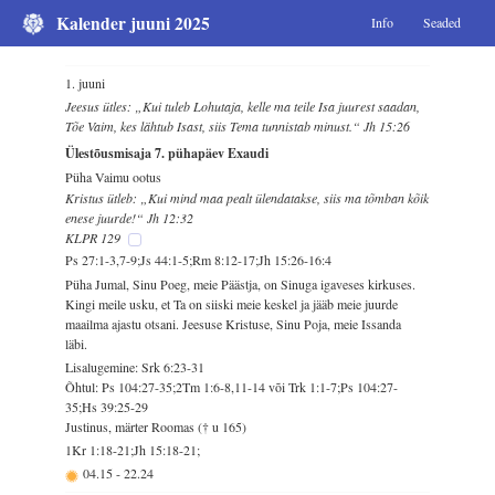
Kalender juuni 2025
Info
Seaded
1. juuni
Jeesus ütles: „Kui tuleb Lohutaja, kelle ma teile Isa juurest saadan,
Tõe Vaim, kes lähtub Isast, siis Tema tunnistab minust.“ Jh 15:26
Ülestõusmisaja 7. pühapäev Exaudi
Püha Vaimu ootus
Kristus ütleb: „Kui mind maa pealt ülendatakse, siis ma tõmban kõik
enese juurde!“ Jh 12:32
KLPR 129
Ps 27:1-3,7-9;Js 44:1-5;Rm 8:12-17;Jh 15:26-16:4
Püha Jumal, Sinu Poeg, meie Päästja, on Sinuga igaveses kirkuses.
Kingi meile usku, et Ta on siiski meie keskel ja jääb meie juurde
maailma ajastu otsani. Jeesuse Kristuse, Sinu Poja, meie Issanda
läbi.
Lisalugemine: Srk 6:23-31
Õhtul: Ps 104:27-35;2Tm 1:6-8,11-14 või Trk 1:1-7;Ps 104:27-
35;Hs 39:25-29
Justinus, märter Roomas († u 165)
1Kr 1:18-21;Jh 15:18-21;
04.15
-
22.24