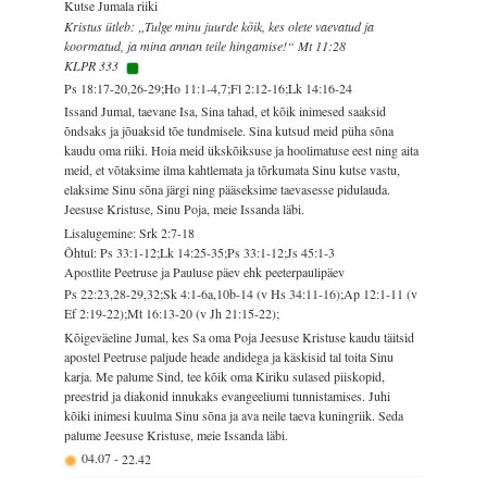
Kutse Jumala riiki
Kristus ütleb: „Tulge minu juurde kõik, kes olete vaevatud ja
koormatud, ja mina annan teile hingamise!“ Mt 11:28
KLPR 333
Ps 18:17-20,26-29;Ho 11:1-4,7;Fl 2:12-16;Lk 14:16-24
Issand Jumal, taevane Isa, Sina tahad, et kõik inimesed saaksid
õndsaks ja jõuaksid tõe tundmisele. Sina kutsud meid püha sõna
kaudu oma riiki. Hoia meid ükskõiksuse ja hoolimatuse eest ning aita
meid, et võtaksime ilma kahtlemata ja tõrkumata Sinu kutse vastu,
elaksime Sinu sõna järgi ning pääseksime taevasesse pidulauda.
Jeesuse Kristuse, Sinu Poja, meie Issanda läbi.
Lisalugemine: Srk 2:7-18
Õhtul: Ps 33:1-12;Lk 14:25-35;Ps 33:1-12;Js 45:1-3
Apostlite Peetruse ja Pauluse päev ehk peeterpaulipäev
Ps 22:23,28-29,32;Sk 4:1-6a,10b-14 (v Hs 34:11-16);Ap 12:1-11 (v
Ef 2:19-22);Mt 16:13-20 (v Jh 21:15-22);
Kõigeväeline Jumal, kes Sa oma Poja Jeesuse Kristuse kaudu täitsid
apostel Peetruse paljude heade andidega ja käskisid tal toita Sinu
karja. Me palume Sind, tee kõik oma Kiriku sulased piiskopid,
preestrid ja diakonid innukaks evangeeliumi tunnistamises. Juhi
kõiki inimesi kuulma Sinu sõna ja ava neile taeva kuningriik. Seda
palume Jeesuse Kristuse, meie Issanda läbi.
04.07
-
22.42