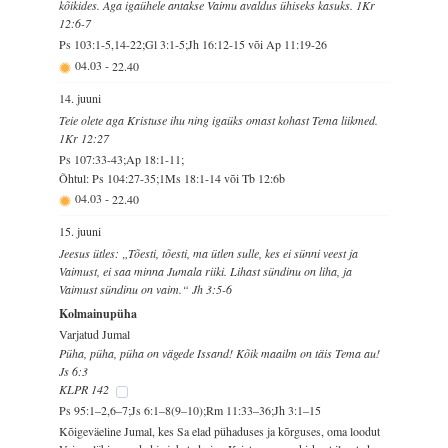
kõikides. Aga igaühele antakse Vaimu avaldus ühiseks kasuks. 1Kr
12:6-7
Ps 103:1-5,14-22;Gl 3:1-5;Jh 16:12-15 või Ap 11:19-26
04.03
-
22.40
14. juuni
Teie olete aga Kristuse ihu ning igaüks omast kohast Tema liikmed.
1Kr 12:27
Ps 107:33-43;Ap 18:1-11;
Õhtul: Ps 104:27-35;1Ms 18:1-14 või Tb 12:6b
04.03
-
22.40
15. juuni
Jeesus ütles: „Tõesti, tõesti, ma ütlen sulle, kes ei sünni veest ja
Vaimust, ei saa minna Jumala riiki. Lihast sündinu on liha, ja
Vaimust sündinu on vaim.“ Jh 3:5-6
Kolmainupüha
Varjatud Jumal
Püha, püha, püha on vägede Issand! Kõik maailm on täis Tema au!
Js 6:3
KLPR 142
Ps 95:1–2,6–7;Js 6:1–8(9–10);Rm 11:33–36;Jh 3:1–15
Kõigeväeline Jumal, kes Sa elad pühaduses ja kõrguses, oma loodut