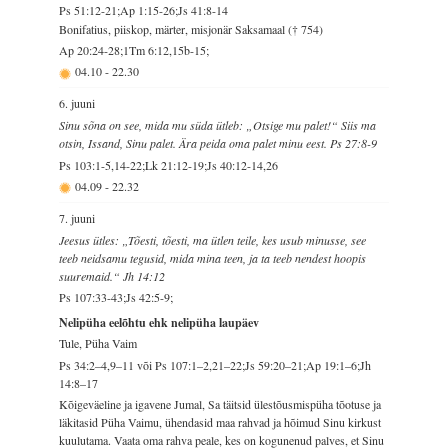
Ps 51:12-21;Ap 1:15-26;Js 41:8-14
Bonifatius, piiskop, märter, misjonär Saksamaal († 754)
Ap 20:24-28;1Tm 6:12,15b-15;
04.10
-
22.30
6. juuni
Sinu sõna on see, mida mu süda ütleb: „Otsige mu palet!“ Siis ma
otsin, Issand, Sinu palet. Ära peida oma palet minu eest. Ps 27:8-9
Ps 103:1-5,14-22;Lk 21:12-19;Js 40:12-14,26
04.09
-
22.32
7. juuni
Jeesus ütles: „Tõesti, tõesti, ma ütlen teile, kes usub minusse, see
teeb neidsamu tegusid, mida mina teen, ja ta teeb nendest hoopis
suuremaid.“ Jh 14:12
Ps 107:33-43;Js 42:5-9;
Nelipüha eelõhtu ehk nelipüha laupäev
Tule, Püha Vaim
Ps 34:2–4,9–11 või Ps 107:1–2,21–22;Js 59:20–21;Ap 19:1–6;Jh
14:8–17
Kõigeväeline ja igavene Jumal, Sa täitsid ülestõusmispüha tõotuse ja
läkitasid Püha Vaimu, ühendasid maa rahvad ja hõimud Sinu kirkust
kuulutama. Vaata oma rahva peale, kes on kogunenud palves, et Sinu