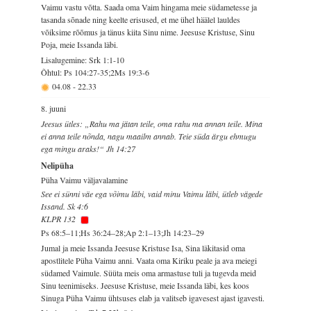
Vaimu vastu võtta. Saada oma Vaim hingama meie südametesse ja
tasanda sõnade ning keelte erisused, et me ühel häälel lauldes
võiksime rõõmus ja tänus kiita Sinu nime. Jeesuse Kristuse, Sinu
Poja, meie Issanda läbi.
Lisalugemine: Srk 1:1-10
Õhtul: Ps 104:27-35;2Ms 19:3-6
04.08
-
22.33
8. juuni
Jeesus ütles: „Rahu ma jätan teile, oma rahu ma annan teile. Mina
ei anna teile nõnda, nagu maailm annab. Teie süda ärgu ehmugu
ega mingu araks!“ Jh 14:27
Nelipüha
Püha Vaimu väljavalamine
See ei sünni väe ega võimu läbi, vaid minu Vaimu läbi, ütleb vägede
Issand. Sk 4:6
KLPR 132
Ps 68:5–11;Hs 36:24–28;Ap 2:1–13;Jh 14:23–29
Jumal ja meie Issanda Jeesuse Kristuse Isa, Sina läkitasid oma
apostlitele Püha Vaimu anni. Vaata oma Kiriku peale ja ava meiegi
südamed Vaimule. Süüta meis oma armastuse tuli ja tugevda meid
Sinu teenimiseks. Jeesuse Kristuse, meie Issanda läbi, kes koos
Sinuga Püha Vaimu ühtsuses elab ja valitseb igavesest ajast igavesti.