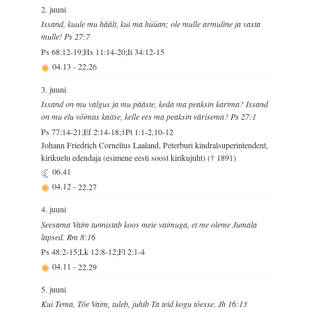
2. juuni
Issand, kuule mu häält, kui ma hüüan; ole mulle armuline ja vasta
mulle! Ps 27:7
Ps 68:12-19;Hs 11:14-20;Ii 34:12-15
04.13
-
22.26
3. juuni
Issand on mu valgus ja mu pääste, keda ma peaksin kartma? Issand
on mu elu võimas kaitse, kelle ees ma peaksin värisema? Ps 27:1
Ps 77:14-21;Ef 2:14-18;1Pt 1:1-2,10-12
Johann Friedrich Cornelius Laaland, Peterburi kindralsuperintendent,
kirikuelu edendaja (esimene eesti soost kirikujuht) († 1891)
06.41
04.12
-
22.27
4. juuni
Seesama Vaim tunnistab koos meie vaimuga, et me oleme Jumala
lapsed. Rm 8:16
Ps 48:2-15;Lk 12:8-12;Fl 2:1-4
04.11
-
22.29
5. juuni
Kui Tema, Tõe Vaim, tuleb, juhib Ta teid kogu tõesse. Jh 16:13