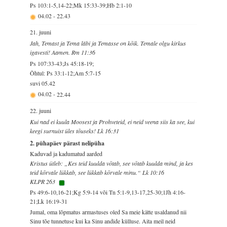
Ps 103:1-5,14-22;Mk 15:33-39;Hb 2:1-10
04.02
-
22.43
21. juuni
Jah, Temast ja Tema läbi ja Temasse on kõik. Temale olgu kirkus
igavesti! Aamen. Rm 11:36
Ps 107:33-43;Js 45:18-19;
Õhtul: Ps 33:1-12;Am 5:7-15
suvi
05.42
04.02
-
22.44
22. juuni
Kui nad ei kuula Moosest ja Prohveteid, ei neid veena siis ka see, kui
keegi surnuist üles tõuseks! Lk 16:31
2. pühapäev pärast nelipüha
Kaduvad ja kadumatud aarded
Kristus ütleb: „Kes teid kuulda võtab, see võtab kuulda mind, ja kes
teid kõrvale lükkab, see lükkab kõrvale minu.“ Lk 10:16
KLPR 263
Ps 49:6-10,16-21;Kg 5:9-14 või Tn 5:1-9,13-17,25-30;1Jh 4:16-
21;Lk 16:19-31
Jumal, oma lõpmatus armastuses oled Sa meie kätte usaldanud nii
Sinu tõe tunnetuse kui ka Sinu andide külluse. Aita meil neid