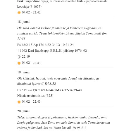
kirikukirjanduse rajaja, esimese eestikeelse laulu– ja palveraamatu
koostaja († 1657)
04.02
-
22.42
18. juuni
Oh seda Jumala rikkuse ja tarkuse ja tunnetuse sügavust! Ei
suudeta uurida Tema kohtumõistmisi ega jälgida Tema teed! Rm
11:33
Ps 48:2-15;Ap 17:16,22-34;Lk 10:21-24
† 1992 Karl Raudsepp, E.E.L.K. piiskop 1976–92
22.19
04.02
-
22.43
19. juuni
Ole kiidetud, Issand, meie vanemate Jumal, ole ülistatud ja
ülendatud igavesti! Trl 3:52
Ps 51:12-21;Km 6:11-24a;5Ms 4:32-34,39-40
Nikaia usutunnistus (325)
04.02
-
22.43
20. juuni
Tulge, kummardagem ja põlvitagem, heitkem maha Issanda, oma
Looja palge ette! Sest Tema on meie Jumal ja meie Tema karjamaa
rahvas ja lambad, kes on Tema käe all. Ps 95:6-7