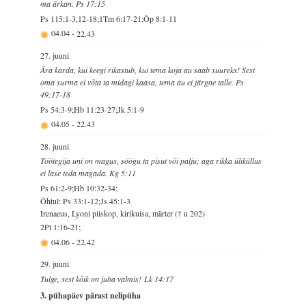
ma ärkan. Ps 17:15
Ps 115:1-3,12-18;1Tm 6:17-21;Õp 8:1-11
04.04
-
22.43
27. juuni
Ära karda, kui keegi rikastub, kui tema koja au saab suureks! Sest
oma surma ei võta ta midagi kaasa, tema au ei järgne talle. Ps
49:17-18
Ps 54:3-9;Hb 11:23-27;Jk 5:1-9
04.05
-
22.43
28. juuni
Töötegija uni on magus, söögu ta pisut või palju; aga rikka üliküllus
ei lase teda magada. Kg 5:11
Ps 61:2-9;Hb 10:32-34;
Õhtul: Ps 33:1-12;Js 45:1-3
Irenaeus, Lyoni piiskop, kirikuisa, märter († u 202)
2Pt 1:16-21;
04.06
-
22.42
29. juuni
Tulge, sest kõik on juba valmis! Lk 14:17
3. pühapäev pärast nelipüha