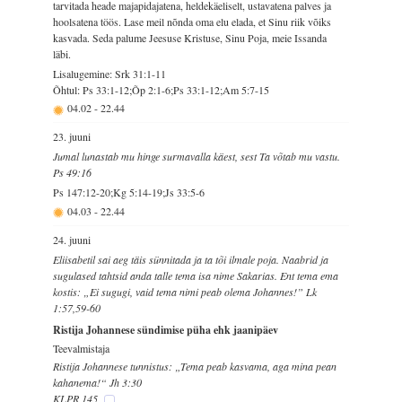
tarvitada heade majapidajatena, heldekäeliselt, ustavatena palves ja
hoolsatena töös. Lase meil nõnda oma elu elada, et Sinu riik võiks
kasvada. Seda palume Jeesuse Kristuse, Sinu Poja, meie Issanda
läbi.
Lisalugemine: Srk 31:1-11
Õhtul: Ps 33:1-12;Õp 2:1-6;Ps 33:1-12;Am 5:7-15
04.02
-
22.44
23. juuni
Jumal lunastab mu hinge surmavalla käest, sest Ta võtab mu vastu.
Ps 49:16
Ps 147:12-20;Kg 5:14-19;Js 33:5-6
04.03
-
22.44
24. juuni
Eliisabetil sai aeg täis sünnitada ja ta tõi ilmale poja. Naabrid ja
sugulased tahtsid anda talle tema isa nime Sakarias. Ent tema ema
kostis: „Ei sugugi, vaid tema nimi peab olema Johannes!” Lk
1:57,59-60
Ristija Johannese sündimise püha ehk jaanipäev
Teevalmistaja
Ristija Johannese tunnistus: „Tema peab kasvama, aga mina pean
kahanema!“ Jh 3:30
KLPR 145