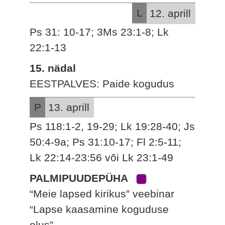
L
12. aprill
Ps 31: 10-17; 3Ms 23:1-8; Lk
22:1-13
15. nädal
EESTPALVES: Paide kogudus
P
13. aprill
Ps 118:1-2, 19-29; Lk 19:28-40; Js
50:4-9a; Ps 31:10-17; Fl 2:5-11;
Lk 22:14-23:56 või Lk 23:1-49
PALMIPUUDEPÜHA
“Meie lapsed kirikus” veebinar
“Lapse kaasamine koguduse
elus”