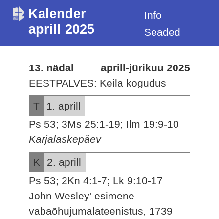
Kalender
Info
aprill 2025
Seaded
13. nädal
aprill-jürikuu 2025
EESTPALVES: Keila kogudus
T
1. aprill
Ps 53; 3Ms 25:1-19; Ilm 19:9-10
Karjalaskepäev
K
2. aprill
Ps 53; 2Kn 4:1-7; Lk 9:10-17
John Wesley' esimene
vabaõhujumalateenistus, 1739