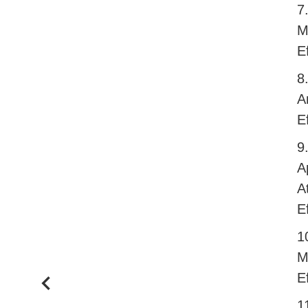
7
M
E
8
A
E
9
A
A
E
1
M
E
1