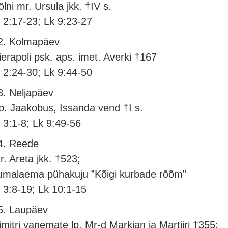
ölni mr. Ursula jkk. †IV s.
l 2:17-23; Lk 9:23-27
2. Kolmapäev
ierapoli psk. aps. imet. Averki †167
l 2:24-30; Lk 9:44-50
3. Neljapäev
p. Jaakobus, Issanda vend †I s.
l 3:1-8; Lk 9:49-56
4. Reede
r. Areta jkk. †523;
umalaema pühakuju ”Kõigi kurbade rõõm”
l 3:8-19; Lk 10:1-15
5. Laupäev
imitri vanemate lp. Mr-d Markian ja Martiiri †355;