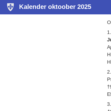
Kalender oktoober 2025
O
1
J
A
H
H
2
P
†
E
3