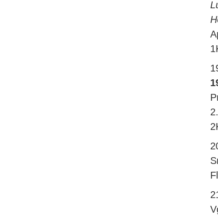
L
H
A
1
1
1
P
2
2
2
S
F
2
V