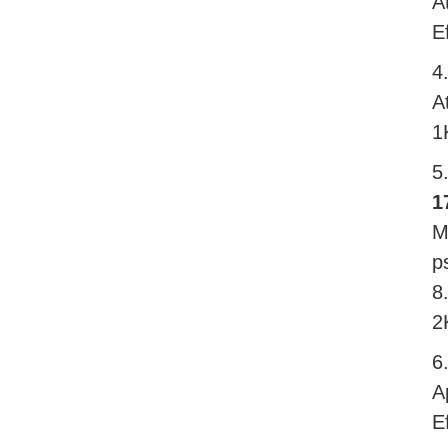
A
E
4
A
1
5
1
M
p
8
2
6
A
E