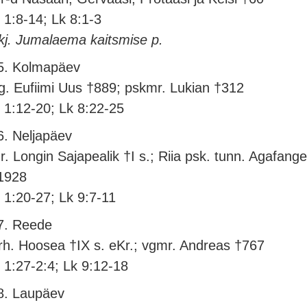
l 1:8-14; Lk 8:1-3
kj. Jumalaema kaitsmise p.
5. Kolmapäev
g. Eufiimi Uus †889; pskmr. Lukian †312
l 1:12-20; Lk 8:22-25
6. Neljapäev
r. Longin Sajapealik †I s.; Riia psk. tunn. Agafange
1928
l 1:20-27; Lk 9:7-11
7. Reede
rh. Hoosea †IX s. eKr.; vgmr. Andreas †767
l 1:27-2:4; Lk 9:12-18
8. Laupäev