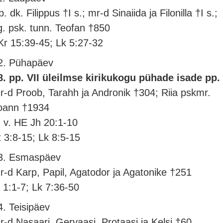
. dk. Filippus †I s.; mr-d Sinaiida ja Filonilla †I s.;
g. psk. tunn. Teofan †850
Kr 15:39-45; Lk 5:27-32
2. Pühapäev
8. pp. VII üleilmse kirikukogu pühade isade pp.
r-d Proob, Tarahh ja Andronik †304; Riia pskmr.
oann †1934
. v. HE Jh 20:1-10
t 3:8-15; Lk 8:5-15
3. Esmaspäev
r-d Karp, Papil, Agatodor ja Agatonike †251
l 1:1-7; Lk 7:36-50
4. Teisipäev
r-d Nasaari, Gervaasi, Protaasi ja Kelsi †60