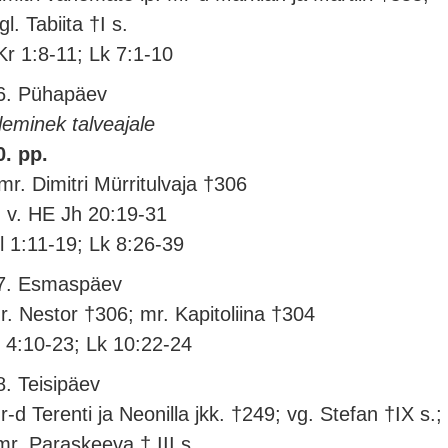
gl. Tabiita †I s.
Kr 1:8-11; Lk 7:1-10
6. Pühapäev
leminek talveajale
0. pp.
mr. Dimitri Mürritulvaja †306
. v. HE Jh 20:19-31
l 1:11-19; Lk 8:26-39
7. Esmaspäev
r. Nestor †306; mr. Kapitoliina †304
l 4:10-23; Lk 10:22-24
8. Teisipäev
r-d Terenti ja Neonilla jkk. †249; vg. Stefan †IX s.;
mr. Paraskeeva † III s.