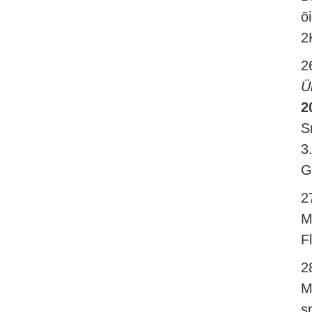
õi
2
2
Ü
2
S
3
G
2
M
F
2
M
s