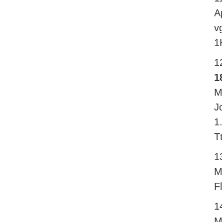
Ap
v
1
1
1
M
J
1
T
1
M
F
1
M