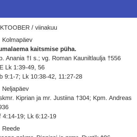
KTOOBER / viinakuu
. Kolmapäev
umalaema kaitsmise püha.
p. Anania †I s.; vg. Roman Kauniltlaulja †556
E Lk 1:39-49, 56
b 9:1-7; Lk 10:38-42, 11:27-28
. Neljapäev
skmr. Kiprian ja mr. Justiina †304; Kpm. Andreas
936
f 4:14-19; Lk 6:12-19
. Reede