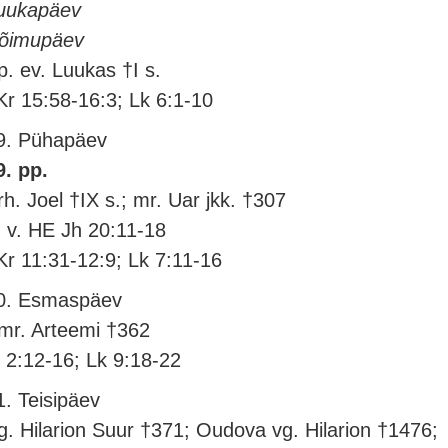
uukapäev
õimupäev
p. ev. Luukas †I s.
Kr 15:58-16:3; Lk 6:1-10
9. Pühapäev
9. pp.
rh. Joel †IX s.; mr. Uar jkk. †307
. v. HE Jh 20:11-18
Kr 11:31-12:9; Lk 7:11-16
0. Esmaspäev
mr. Arteemi †362
l 2:12-16; Lk 9:18-22
1. Teisipäev
g. Hilarion Suur †371; Oudova vg. Hilarion †1476;