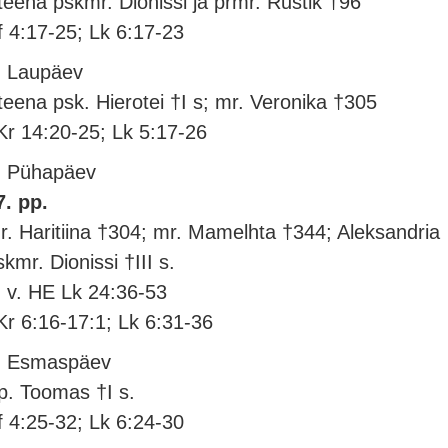
teena pskmr. Dionissi ja prmr. Rustik †96
f 4:17-25; Lk 6:17-23
. Laupäev
teena psk. Hierotei †I s; mr. Veronika †305
Kr 14:20-25; Lk 5:17-26
. Pühapäev
7. pp.
r. Haritiina †304; mr. Mamelhta †344; Aleksandria
skmr. Dionissi †III s.
. v. HE Lk 24:36-53
Kr 6:16-17:1; Lk 6:31-36
. Esmaspäev
p. Toomas †I s.
f 4:25-32; Lk 6:24-30