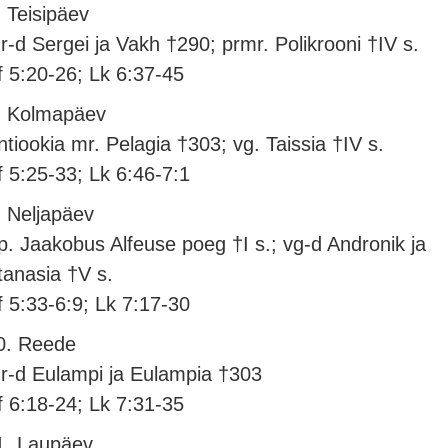
. Teisipäev
r-d Sergei ja Vakh †290; prmr. Polikrooni †IV s.
f 5:20-26; Lk 6:37-45
. Kolmapäev
ntiookia mr. Pelagia †303; vg. Taissia †IV s.
f 5:25-33; Lk 6:46-7:1
. Neljapäev
p. Jaakobus Alfeuse poeg †I s.; vg-d Andronik ja
tanasia †V s.
f 5:33-6:9; Lk 7:17-30
0. Reede
r-d Eulampi ja Eulampia †303
f 6:18-24; Lk 7:31-35
1. Laupäev