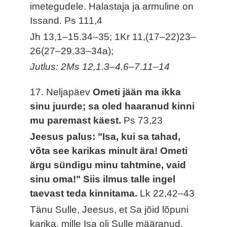
imetegudele. Halastaja ja armuline on
Issand.
Ps 111,4
Jh 13,1–15.34–35; 1Kr 11,(17–22)23–
26(27–29.33–34a);
Jutlus: 2Ms 12,1.3–4.6–7.11–14
17. Neljapäev
Ometi jään ma ikka
sinu juurde; sa oled haaranud kinni
mu paremast käest.
Ps 73,23
Jeesus palus: "Isa, kui sa tahad,
võta see karikas minult ära! Ometi
ärgu sündigu minu tahtmine, vaid
sinu oma!" Siis ilmus talle ingel
taevast teda kinnitama.
Lk 22,42–43
Tänu Sulle, Jeesus, et Sa jõid lõpuni
karika, mille Isa oli Sulle määranud.