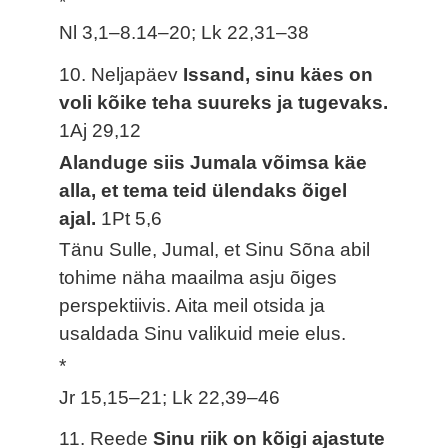
*
Nl 3,1–8.14–20; Lk 22,31–38
10. Neljapäev
Issand, sinu käes on
voli kõike teha suureks ja tugevaks.
1Aj 29,12
Alanduge siis Jumala võimsa käe
alla, et tema teid ülendaks õigel
ajal.
1Pt 5,6
Tänu Sulle, Jumal, et Sinu Sõna abil
tohime näha maailma asju õiges
perspektiivis. Aita meil otsida ja
usaldada Sinu valikuid meie elus.
*
Jr 15,15–21; Lk 22,39–46
11. Reede
Sinu riik on kõigi ajastute