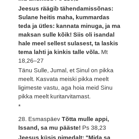
Jeesus räägib tähendamissõnas:
Sulane heitis maha, kummardas
teda ja ütles: kannata minuga, ja ma
maksan sulle kõik! Siis oli isandal
hale meel sellest sulasest, ta laskis
tema lahti ja kinkis talle võla.
Mt
18,26–27
Tänu Sulle, Jumal, et Sinul on pikka
meelt. Kasvata meiski pikka meelt
ligimeste vastu, aga hoia meid Sinu
pikka meelt kuritarvitamast.
*
28. Esmaspäev
Tõtta mulle appi,
Issand, sa mu pääste!
Ps 38,23
Jeesus küsis pimedalt: "Mida sa