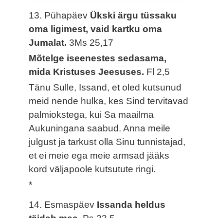
13. Pühapäev
Ükski ärgu tüssaku
oma ligimest, vaid kartku oma
Jumalat.
3Ms 25,17
Mõtelge iseenestes sedasama,
mida Kristuses Jeesuses.
Fl 2,5
Tänu Sulle, Issand, et oled kutsunud
meid nende hulka, kes Sind tervitavad
palmiokstega, kui Sa maailma
Aukuningana saabud. Anna meile
julgust ja tarkust olla Sinu tunnistajad,
et ei meie ega meie armsad jääks
kord väljapoole kutsutute ringi.
*
14. Esmaspäev
Issanda heldus