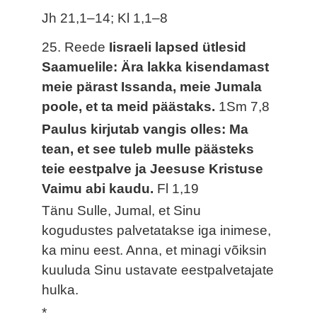
Jh 21,1–14; Kl 1,1–8
25. Reede
Iisraeli lapsed ütlesid
Saamuelile: Ära lakka kisendamast
meie pärast Issanda, meie Jumala
poole, et ta meid päästaks.
1Sm 7,8
Paulus kirjutab vangis olles: Ma
tean, et see tuleb mulle päästeks
teie eestpalve ja Jeesuse Kristuse
Vaimu abi kaudu.
Fl 1,19
Tänu Sulle, Jumal, et Sinu
kogudustes palvetatakse iga inimese,
ka minu eest. Anna, et minagi võiksin
kuuluda Sinu ustavate eestpalvetajate
hulka.
*