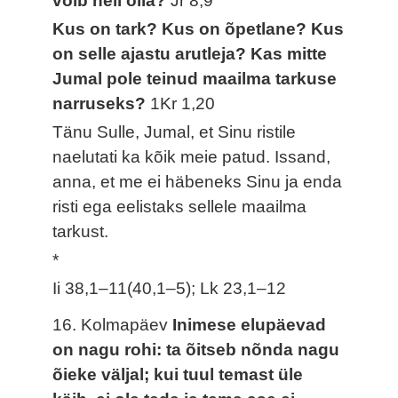
võib neil olla?
Jr 8,9
Kus on tark? Kus on õpetlane? Kus
on selle ajastu arutleja? Kas mitte
Jumal pole teinud maailma tarkuse
narruseks?
1Kr 1,20
Tänu Sulle, Jumal, et Sinu ristile
naelutati ka kõik meie patud. Issand,
anna, et me ei häbeneks Sinu ja enda
risti ega eelistaks sellele maailma
tarkust.
*
Ii 38,1–11(40,1–5); Lk 23,1–12
16. Kolmapäev
Inimese elupäevad
on nagu rohi: ta õitseb nõnda nagu
õieke väljal; kui tuul temast üle