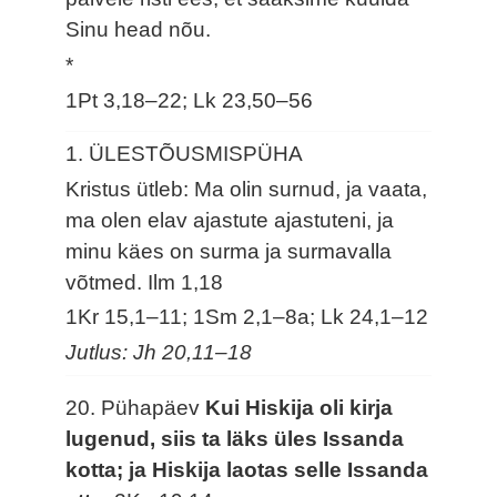
Sinu head nõu.
*
1Pt 3,18–22; Lk 23,50–56
1. ÜLESTÕUSMISPÜHA
Kristus ütleb: Ma olin surnud, ja vaata,
ma olen elav ajastute ajastuteni, ja
minu käes on surma ja surmavalla
võtmed.
Ilm 1,18
1Kr 15,1–11; 1Sm 2,1–8a; Lk 24,1–12
Jutlus: Jh 20,11–18
20. Pühapäev
Kui Hiskija oli kirja
lugenud, siis ta läks üles Issanda
kotta; ja Hiskija laotas selle Issanda