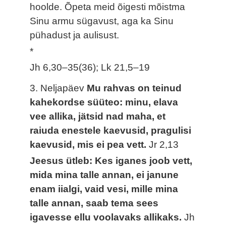
hoolde. Õpeta meid õigesti mõistma
Sinu armu sügavust, aga ka Sinu
pühadust ja aulisust.
*
Jh 6,30–35(36); Lk 21,5–19
3. Neljapäev
Mu rahvas on teinud
kahekordse süüteo: minu, elava
vee allika, jätsid nad maha, et
raiuda enestele kaevusid, pragulisi
kaevusid, mis ei pea vett.
Jr 2,13
Jeesus ütleb: Kes iganes joob vett,
mida mina talle annan, ei janune
enam iialgi, vaid vesi, mille mina
talle annan, saab tema sees
igavesse ellu voolavaks allikaks.
Jh