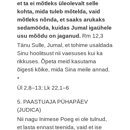
et ta ei mõtleks üleolevalt selle
kohta, mida tuleb mõtelda, vaid
mõtleks nõnda, et saaks arukaks
sedamööda, kuidas Jumal igaühele
usu mõõdu on jaganud.
Rm 12,3
Tänu Sulle, Jumal, et tohime usaldada
Sinu hoolitsust nii vaesuses kui ka
rikkuses. Õpeta meid kasutama
õigesti kõike, mida Sina meile annad.
*
Ül 2,8–13; Lk 22,1–6
5. PAASTUAJA PÜHAPÄEV
(JUDICA)
Nii nagu Inimese Poeg ei ole tulnud,
et lasta ennast teenida, vaid et ise