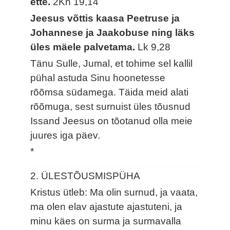
ette.
2Kn 19,14
Jeesus võttis kaasa Peetruse ja
Johannese ja Jaakobuse ning läks
üles mäele palvetama.
Lk 9,28
Tänu Sulle, Jumal, et tohime sel kallil
pühal astuda Sinu hoonetesse
rõõmsa südamega. Täida meid alati
rõõmuga, sest surnuist üles tõusnud
Issand Jeesus on tõotanud olla meie
juures iga päev.
*
2. ÜLESTÕUSMISPÜHA
Kristus ütleb: Ma olin surnud, ja vaata,
ma olen elav ajastute ajastuteni, ja
minu käes on surma ja surmavalla