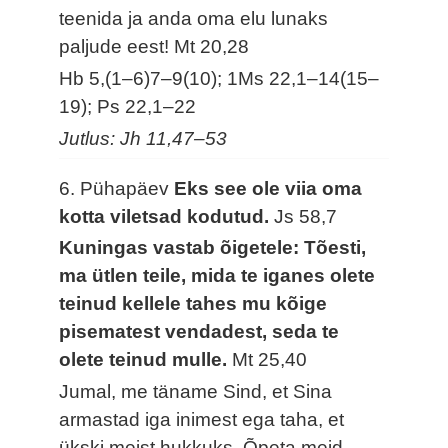
teenida ja anda oma elu lunaks
paljude eest!
Mt 20,28
Hb 5,(1–6)7–9(10); 1Ms 22,1–14(15–
19); Ps 22,1–22
Jutlus: Jh 11,47–53
6. Pühapäev
Eks see ole viia oma
kotta viletsad kodutud.
Js 58,7
Kuningas vastab õigetele: Tõesti,
ma ütlen teile, mida te iganes olete
teinud kellele tahes mu kõige
pisematest vendadest, seda te
olete teinud mulle.
Mt 25,40
Jumal, me täname Sind, et Sina
armastad iga inimest ega taha, et
ükski meist hukkuks. Õpeta meid