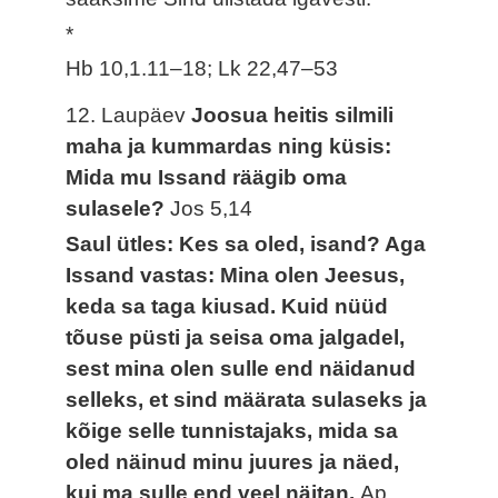
*
Hb 10,1.11–18; Lk 22,47–53
12. Laupäev
Joosua heitis silmili
maha ja kummardas ning küsis:
Mida mu Issand räägib oma
sulasele?
Jos 5,14
Saul ütles: Kes sa oled, isand? Aga
Issand vastas: Mina olen Jeesus,
keda sa taga kiusad. Kuid nüüd
tõuse püsti ja seisa oma jalgadel,
sest mina olen sulle end näidanud
selleks, et sind määrata sulaseks ja
kõige selle tunnistajaks, mida sa
oled näinud minu juures ja näed,
kui ma sulle end veel näitan.
Ap