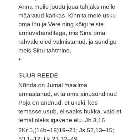
Anna meile jõudu juua tühjaks meile
määratud karikas. Kinnita meie usku
oma Ihu ja Vere ning kõigi teiste
armuvahenditega, mis Sina oma
rahvale oled valmistanud, ja sündigu
meis Sinu tahtmine.
*
SUUR REEDE
Nõnda on Jumal maailma
armastanud, et ta oma ainusündinud
Poja on andnud, et ükski, kes
temasse usub, ei saaks hukka, vaid et
temal oleks igavene elu.
Jh 3,16
2Kr 5,(14b–18)19–21; Js 52,13–15;
53,1–12; Lk 23,32–49