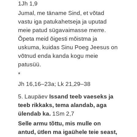
1Jh 1,9
Jumal, me täname Sind, et võtad
vastu iga patukahetseja ja uputad
meie patud sügavaimasse merre.
Õpeta meid õigesti mõistma ja
uskuma, kuidas Sinu Poeg Jeesus on
võtnud enda kanda kogu meie
patusüü.
*
Jh 16,16–23a; Lk 21,29–38
5. Laupäev
Issand teeb vaeseks ja
teeb rikkaks, tema alandab, aga
ülendab ka.
1Sm 2,7
Selle armu tõttu, mis mulle on
antud, ütlen ma igaühele teie seast,