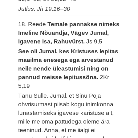
Jutlus: Jh 19,16–30
18. Reede
Temale pannakse nimeks
Imeline Nõuandja, Vägev Jumal,
Igavene Isa, Rahuvürst.
Js 9,5
See oli Jumal, kes Kristuses lepitas
maailma enesega ega arvestanud
neile nende üleastumisi ning on
pannud meisse lepitussõna.
2Kr
5,19
Tänu Sulle, Jumal, et Sinu Poja
ohvrisurmast piisab kogu inimkonna
lunastamiseks igavese karistuse alt,
mille me oma pattudega oleme ära
teeninud. Anna, et me iialgi ei