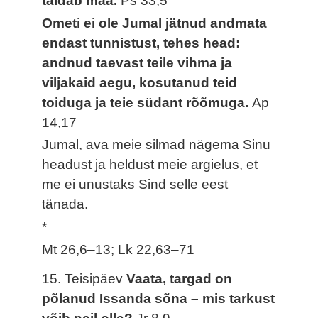
täidab maa.
Ps 33,5
Ometi ei ole Jumal jätnud andmata
endast tunnistust, tehes head:
andnud taevast teile vihma ja
viljakaid aegu, kosutanud teid
toiduga ja teie südant rõõmuga.
Ap
14,17
Jumal, ava meie silmad nägema Sinu
headust ja heldust meie argielus, et
me ei unustaks Sind selle eest
tänada.
*
Mt 26,6–13; Lk 22,63–71
15. Teisipäev
Vaata, targad on
põlanud Issanda sõna – mis tarkust