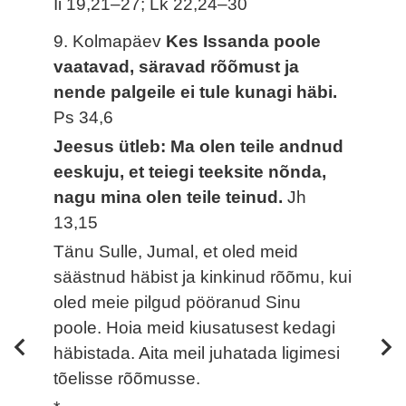
Ii 19,21–27; Lk 22,24–30
9. Kolmapäev
Kes Issanda poole
vaatavad, säravad rõõmust ja
nende palgeile ei tule kunagi häbi.
Ps 34,6
Jeesus ütleb: Ma olen teile andnud
eeskuju, et teiegi teeksite nõnda,
nagu mina olen teile teinud.
Jh
13,15
Tänu Sulle, Jumal, et oled meid
säästnud häbist ja kinkinud rõõmu, kui
oled meie pilgud pööranud Sinu
poole. Hoia meid kiusatusest kedagi
häbistada. Aita meil juhatada ligimesi
tõelisse rõõmusse.