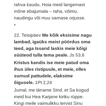
rahva kaudu. Hoia meid langemast
mõne ebajumala – raha, võimu,
naudingu või muu sarnase orjusse.
*
22. Teisipäev
Me kõik eksisime nagu
lambad, igaüks meist pöördus oma
teed, aga Issand laskis meie kõigi
süüteod tulla tema peale.
Js 53,6
Kristus kandis ise meie patud oma
ihus üles ristipuule, et meie, olles
surnud pattudele, elaksime
õigusele.
1Pt 2,24
Jumal, me täname Sind, et Sa kogud
meid kui Hea Karjane kiriku rüppe.
Kingi meile vaimulikku tervist Sinu