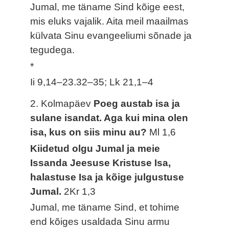
Jumal, me täname Sind kõige eest,
mis eluks vajalik. Aita meil maailmas
külvata Sinu evangeeliumi sõnade ja
tegudega.
*
Ii 9,14–23.32–35; Lk 21,1–4
2. Kolmapäev
Poeg austab isa ja
sulane isandat. Aga kui mina olen
isa, kus on siis minu au?
Ml 1,6
Kiidetud olgu Jumal ja meie
Issanda Jeesuse Kristuse Isa,
halastuse Isa ja kõige julgustuse
Jumal.
2Kr 1,3
Jumal, me täname Sind, et tohime
end kõiges usaldada Sinu armu