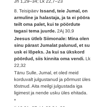
Jh 1,29–34; Lk 22,7–23
8. Teisipäev
Issand, teie Jumal, on
armuline ja halastaja, ja ta ei pööra
teilt oma palet, kui te pöördute
tagasi tema juurde.
2Aj 30,9
Jeesus ütleb Siimonale: Mina olen
sinu pärast Jumalat palunud, et su
usk ei lõpeks. Ja kui sa ükskord
pöördud, siis kinnita oma vendi.
Lk
22,32
Tänu Sulle, Jumal, et oled meid
korduvalt julgustanud ja põrmust üles
tõstnud. Aita meilgi julgustada iga
ligimest ja nende usku üles ehitada.
*