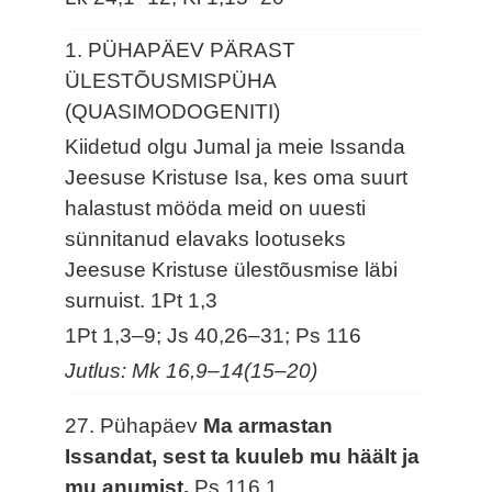
1. PÜHAPÄEV PÄRAST
ÜLESTÕUSMISPÜHA
(QUASIMODOGENITI)
Kiidetud olgu Jumal ja meie Issanda
Jeesuse Kristuse Isa, kes oma suurt
halastust mööda meid on uuesti
sünnitanud elavaks lootuseks
Jeesuse Kristuse ülestõusmise läbi
surnuist.
1Pt 1,3
1Pt 1,3–9; Js 40,26–31; Ps 116
Jutlus: Mk 16,9–14(15–20)
27. Pühapäev
Ma armastan
Issandat, sest ta kuuleb mu häält ja
mu anumist.
Ps 116,1