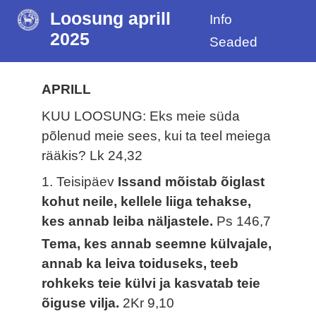
Loosung aprill
Info
2025
Seaded
APRILL
KUU LOOSUNG: Eks meie süda
põlenud meie sees, kui ta teel meiega
rääkis?
Lk 24,32
1. Teisipäev
Issand mõistab õiglast
kohut neile, kellele liiga tehakse,
kes annab leiba näljastele.
Ps 146,7
Tema, kes annab seemne külvajale,
annab ka leiva toiduseks, teeb
rohkeks teie külvi ja kasvatab teie
õiguse vilja.
2Kr 9,10