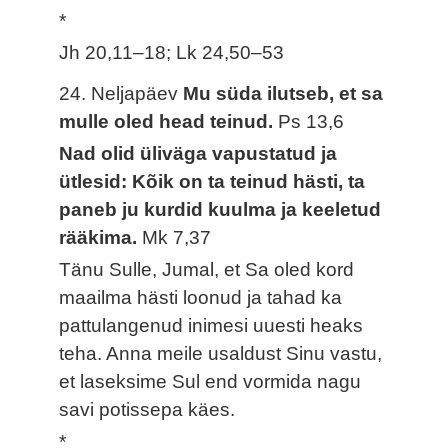
*
Jh 20,11–18; Lk 24,50–53
24. Neljapäev
Mu süda ilutseb, et sa
mulle oled head teinud.
Ps 13,6
Nad olid üliväga vapustatud ja
ütlesid: Kõik on ta teinud hästi, ta
paneb ju kurdid kuulma ja keeletud
rääkima.
Mk 7,37
Tänu Sulle, Jumal, et Sa oled kord
maailma hästi loonud ja tahad ka
pattulangenud inimesi uuesti heaks
teha. Anna meile usaldust Sinu vastu,
et laseksime Sul end vormida nagu
savi potissepa käes.
*