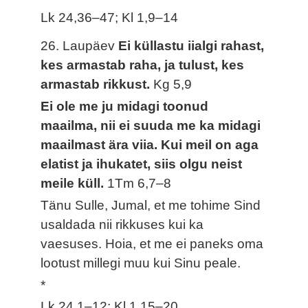
Lk 24,36–47; Kl 1,9–14
26. Laupäev
Ei küllastu iialgi rahast,
kes armastab raha, ja tulust, kes
armastab rikkust.
Kg 5,9
Ei ole me ju midagi toonud
maailma, nii ei suuda me ka midagi
maailmast ära viia. Kui meil on aga
elatist ja ihukatet, siis olgu neist
meile küll.
1Tm 6,7–8
Tänu Sulle, Jumal, et me tohime Sind
usaldada nii rikkuses kui ka
vaesuses. Hoia, et me ei paneks oma
lootust millegi muu kui Sinu peale.
*
Lk 24,1–12; Kl 1,15–20