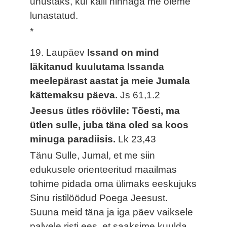
unustaks, kui kalli hinnaga me oleme
lunastatud.
*
19. Laupäev
Issand on mind
läkitanud kuulutama Issanda
meelepärast aastat ja meie Jumala
kättemaksu päeva.
Js 61,1.2
Jeesus ütles röövlile: Tõesti, ma
ütlen sulle, juba täna oled sa koos
minuga paradiisis.
Lk 23,43
Tänu Sulle, Jumal, et me siin
edukusele orienteeritud maailmas
tohime pidada oma ülimaks eeskujuks
Sinu ristilöödud Poega Jeesust.
Suuna meid täna ja iga päev vaiksele
palvele risti ees, et saaksime kuulda