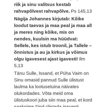
riik ja sinu valitsus kestab
rahvapõlvest rahvapõlve.
Ps 145,13
Nägija Johannes kirjutab: Kõike
loodut taevas ja maa peal ja maa all
ja meres ning kõike, mis on
nendes, kuulsin ma hüüdvat:
Sellele, kes istub troonil, ja Tallele –
õnnistus ja au ja kirkus ja võimus
olgu igavesest ajast igavesti!
Ilm
5,13
Tänu Sulle, Issand, et Püha Vaim on
Sinu omasid pannud Sulle ülistust
laulma ka lootusetuina näivates
olukordades. Võta meid oma
ülistuskoori juba siin maa peal, et kord
saaksime Sind ülistada igavesti.