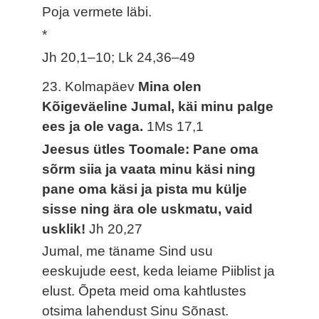
Poja vermete läbi.
*
Jh 20,1–10; Lk 24,36–49
23. Kolmapäev
Mina olen
Kõigeväeline Jumal, käi minu palge
ees ja ole vaga.
1Ms 17,1
Jeesus ütles Toomale: Pane oma
sõrm siia ja vaata minu käsi ning
pane oma käsi ja pista mu külje
sisse ning ära ole uskmatu, vaid
usklik!
Jh 20,27
Jumal, me täname Sind usu
eeskujude eest, keda leiame Piiblist ja
elust. Õpeta meid oma kahtlustes
otsima lahendust Sinu Sõnast.