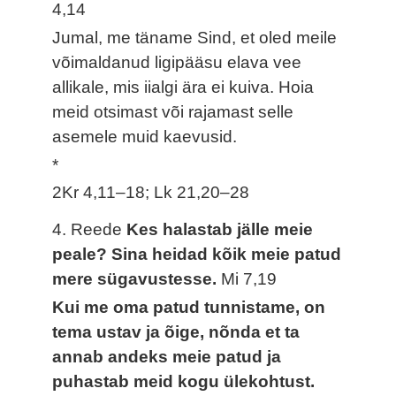
4,14
Jumal, me täname Sind, et oled meile
võimaldanud ligipääsu elava vee
allikale, mis iialgi ära ei kuiva. Hoia
meid otsimast või rajamast selle
asemele muid kaevusid.
*
2Kr 4,11–18; Lk 21,20–28
4. Reede
Kes halastab jälle meie
peale? Sina heidad kõik meie patud
mere sügavustesse.
Mi 7,19
Kui me oma patud tunnistame, on
tema ustav ja õige, nõnda et ta
annab andeks meie patud ja
puhastab meid kogu ülekohtust.