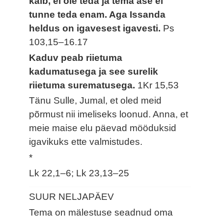
käib, ei ole teda ja tema ase ei
tunne teda enam. Aga Issanda
heldus on igavesest igavesti.
Ps
103,15–16.17
Kaduv peab riietuma
kadumatusega ja see surelik
riietuma surematusega.
1Kr 15,53
Tänu Sulle, Jumal, et oled meid
põrmust nii imeliseks loonud. Anna, et
meie maise elu päevad mööduksid
igavikuks ette valmistudes.
*
Lk 22,1–6; Lk 23,13–25
SUUR NELJAPÄEV
Tema on mälestuse seadnud oma