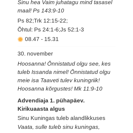
Sinu hea Vaim juhatagu mind tasasel
maal! Ps 143:9-10
Ps 82;Trk 12:15-22;
Õhtul: Ps 24:1-6;Js 52:1-3
08.47
-
15.31
30. november
Hoosanna! Õnnistatud olgu see, kes
tuleb Issanda nimel! Õnnistatud olgu
meie isa Taaveti tulev kuningriik!
Hoosanna kõrgustes! Mk 11:9-10
Advendiaja 1. pühapäev.
Kirikuaasta algus
Sinu Kuningas tuleb alandlikkuses
Vaata, sulle tuleb sinu kuningas,