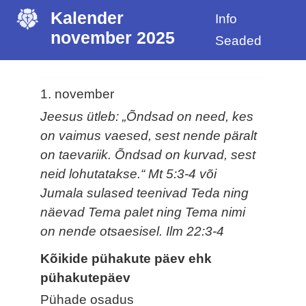
Kalender
Info
november 2025
Seaded
1. november
Jeesus ütleb: „Õndsad on need, kes
on vaimus vaesed, sest nende päralt
on taevariik. Õndsad on kurvad, sest
neid lohutatakse.“ Mt 5:3-4 või
Jumala sulased teenivad Teda ning
näevad Tema palet ning Tema nimi
on nende otsaesisel. Ilm 22:3-4
Kõikide pühakute päev ehk
pühakutepäev
Pühade osadus