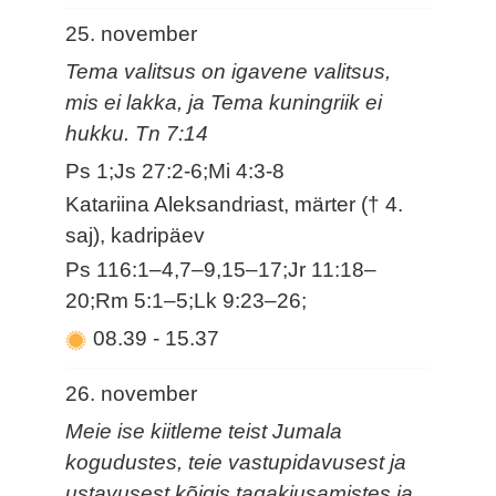
25. november
Tema valitsus on igavene valitsus,
mis ei lakka, ja Tema kuningriik ei
hukku. Tn 7:14
Ps 1;Js 27:2-6;Mi 4:3-8
Katariina Aleksandriast, märter († 4.
saj), kadripäev
Ps 116:1–4,7–9,15–17;Jr 11:18–
20;Rm 5:1–5;Lk 9:23–26;
08.39
-
15.37
26. november
Meie ise kiitleme teist Jumala
kogudustes, teie vastupidavusest ja
ustavusest kõigis tagakiusamistes ja