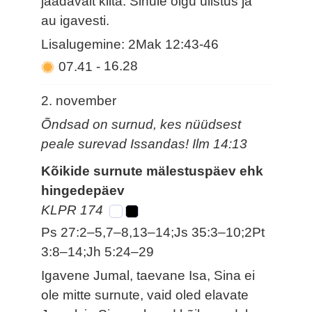
jäädavalt kiita. Sinule olgu ülistus ja
au igavesti.
Lisalugemine: 2Mak 12:43-46
07.41
-
16.28
2. november
Õndsad on surnud, kes nüüdsest
peale surevad Issandas! Ilm 14:13
Kõikide surnute mälestuspäev ehk
hingedepäev
KLPR 174
Ps 27:2–5,7–8,13–14;Js 35:3–10;2Pt
3:8–14;Jh 5:24–29
Igavene Jumal, taevane Isa, Sina ei
ole mitte surnute, vaid oled elavate