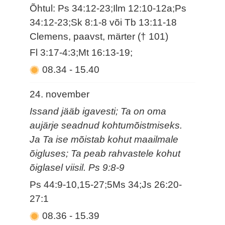
Õhtul: Ps 34:12-23;Ilm 12:10-12a;Ps
34:12-23;Sk 8:1-8 või Tb 13:11-18
Clemens, paavst, märter († 101)
Fl 3:17-4:3;Mt 16:13-19;
08.34
-
15.40
24. november
Issand jääb igavesti; Ta on oma
aujärje seadnud kohtumõistmiseks.
Ja Ta ise mõistab kohut maailmale
õigluses; Ta peab rahvastele kohut
õiglasel viisil. Ps 9:8-9
Ps 44:9-10,15-27;5Ms 34;Js 26:20-
27:1
08.36
-
15.39