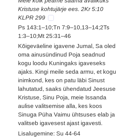
Meie kõik peame saama avalikuks
Kristuse kohtujärje ees. 2Kr 5:10
KLPR 299
Ps 143:1–10;Tn 7:9–10,13–14;2Ts
1:3–10;Mt 25:31–46
Kõigeväeline igavene Jumal, Sa oled
oma ainusündinud Poja seadnud
kogu loodu Kuningaks igaveseks
ajaks. Kingi meile seda armu, et kogu
inimkond, kes on patu läbi Sinust
lahutatud, saaks ühendatud Jeesuse
Kristuse, Sinu Poja, meie Issanda
aulise valitsemise alla, kes koos
Sinuga Püha Vaimu ühtsuses elab ja
valitseb igavesest ajast igavesti.
Lisalugemine: Su 44-64