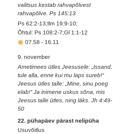
valitsus kestab rahvapõlvest
rahvapõlve. Ps 145:13
Ps 62:2-13;Ilm 19:9-10;
Õhtul: Ps 108:2-7;Gl 1:1-12
07.58
-
16.11
9. november
Ametimees ütles Jeesusele: „Issand,
tule alla, enne kui mu laps sureb!“
Jeesus ütles talle: „Mine, sinu poeg
elab!“ Ja inimene uskus sõna, mis
Jeesus talle ütles, ning läks. Jh 4:49-
50
22. pühapäev pärast nelipüha
Usuvõitlus