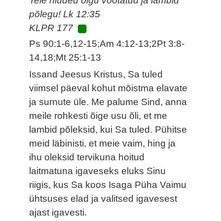
Teie niuded olgu vöötatud ja lambid
põlegu! Lk 12:35
KLPR 177
Ps 90:1-6,12-15;Am 4:12-13;2Pt 3:8-
14,18;Mt 25:1-13
Issand Jeesus Kristus, Sa tuled
viimsel päeval kohut mõistma elavate
ja surnute üle. Me palume Sind, anna
meile rohkesti õige usu õli, et me
lambid põleksid, kui Sa tuled. Pühitse
meid läbinisti, et meie vaim, hing ja
ihu oleksid tervikuna hoitud
laitmatuna igaveseks eluks Sinu
riigis, kus Sa koos Isaga Püha Vaimu
ühtsuses elad ja valitsed igavesest
ajast igavesti.