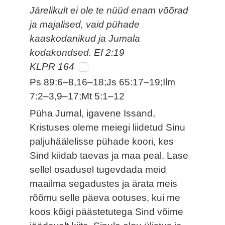
Järelikult ei ole te nüüd enam võõrad
ja majalised, vaid pühade
kaaskodanikud ja Jumala
kodakondsed. Ef 2:19
KLPR 164
Ps 89:6–8,16–18;Js 65:17–19;Ilm
7:2–3,9–17;Mt 5:1–12
Püha Jumal, igavene Issand,
Kristuses oleme meiegi liidetud Sinu
paljuhäälelisse pühade koori, kes
Sind kiidab taevas ja maa peal. Lase
sellel osadusel tugevdada meid
maailma segadustes ja ärata meis
rõõmu selle päeva ootuses, kui me
koos kõigi päästetutega Sind võime