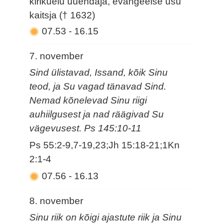
kirikuelu uuendaja, evangeelse usu
kaitsja († 1632)
07.53
-
16.15
7. november
Sind ülistavad, Issand, kõik Sinu
teod, ja Su vagad tänavad Sind.
Nemad kõnelevad Sinu riigi
auhiilgusest ja nad räägivad Su
vägevusest. Ps 145:10-11
Ps 55:2-9,7-19,23;Jh 15:18-21;1Kn
2:1-4
07.56
-
16.13
8. november
Sinu riik on kõigi ajastute riik ja Sinu