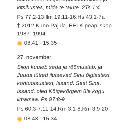
kitsikustes, mida te talute. 2Ts 1:4
Ps 77:2-13;Ilm 19:11-16;Hs 43:1-7a
† 2012 Kuno Pajula, EELK peapiiskop
1987–1994
08.41
-
15.35
27. november
Siion kuuleb seda ja rõõmustab, ja
Juuda tütred ilutsevad Sinu õiglastest
kohtuotsustest, Issand. Sest Sina,
Issand, oled Kõigekõrgem üle kogu
ilmamaa. Ps 97:8-9
Ps 60:3-7,11-14;Rm 3:1-8;Rm 3:9-20
08.43
-
15.34