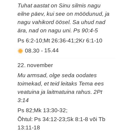
Tuhat aastat on Sinu silmis nagu
eilne päev, kui see on möödunud, ja
nagu vahikord öösel. Sa uhud nad
ära, nad on nagu uni. Ps 90:4-5
Ps 6:2-10;Mt 26:36-41;2Kr 6:1-10
08.30
-
15.44
22. november
Mu armsad, olge seda oodates
toimekad, et teid leitaks Tema ees
veatuina ja laitmatuina rahus. 2Pt
3:14
Ps 82;Mk 13:30-32;
Õhtul: Ps 34:12-23;Sk 8:1-8 või Tb
13:11-18