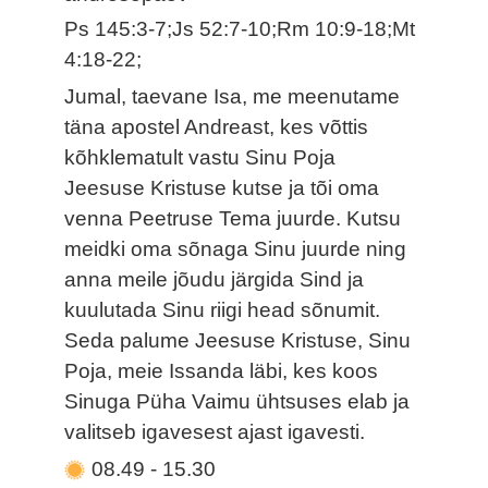
Ps 145:3-7;Js 52:7-10;Rm 10:9-18;Mt
4:18-22;
Jumal, taevane Isa, me meenutame
täna apostel Andreast, kes võttis
kõhklematult vastu Sinu Poja
Jeesuse Kristuse kutse ja tõi oma
venna Peetruse Tema juurde. Kutsu
meidki oma sõnaga Sinu juurde ning
anna meile jõudu järgida Sind ja
kuulutada Sinu riigi head sõnumit.
Seda palume Jeesuse Kristuse, Sinu
Poja, meie Issanda läbi, kes koos
Sinuga Püha Vaimu ühtsuses elab ja
valitseb igavesest ajast igavesti.
08.49
-
15.30