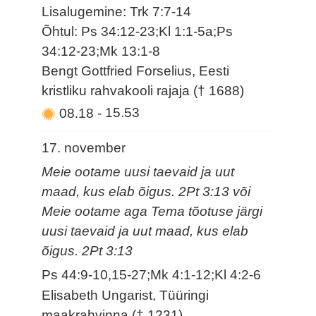
Lisalugemine: Trk 7:7-14
Õhtul: Ps 34:12-23;Kl 1:1-5a;Ps
34:12-23;Mk 13:1-8
Bengt Gottfried Forselius, Eesti
kristliku rahvakooli rajaja († 1688)
08.18
-
15.53
17. november
Meie ootame uusi taevaid ja uut
maad, kus elab õigus. 2Pt 3:13 või
Meie ootame aga Tema tõotuse järgi
uusi taevaid ja uut maad, kus elab
õigus. 2Pt 3:13
Ps 44:9-10,15-27;Mk 4:1-12;Kl 4:2-6
Elisabeth Ungarist, Tüüringi
maakrahvinna († 1231)