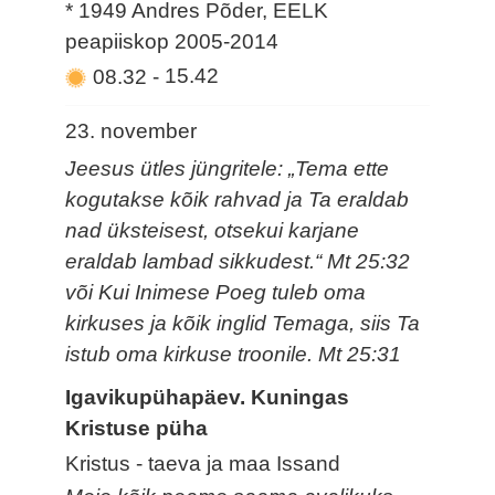
* 1949 Andres Põder, EELK
peapiiskop 2005-2014
08.32
-
15.42
23. november
Jeesus ütles jüngritele: „Tema ette
kogutakse kõik rahvad ja Ta eraldab
nad üksteisest, otsekui karjane
eraldab lambad sikkudest.“ Mt 25:32
või Kui Inimese Poeg tuleb oma
kirkuses ja kõik inglid Temaga, siis Ta
istub oma kirkuse troonile. Mt 25:31
Igavikupühapäev. Kuningas
Kristuse püha
Kristus - taeva ja maa Issand