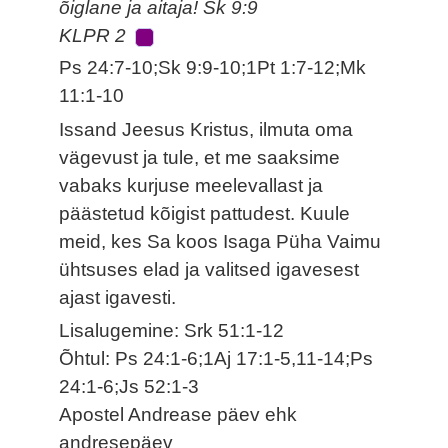
õiglane ja aitaja! Sk 9:9
KLPR 2
Ps 24:7-10;Sk 9:9-10;1Pt 1:7-12;Mk
11:1-10
Issand Jeesus Kristus, ilmuta oma
vägevust ja tule, et me saaksime
vabaks kurjuse meelevallast ja
päästetud kõigist pattudest. Kuule
meid, kes Sa koos Isaga Püha Vaimu
ühtsuses elad ja valitsed igavesest
ajast igavesti.
Lisalugemine: Srk 51:1-12
Õhtul: Ps 24:1-6;1Aj 17:1-5,11-14;Ps
24:1-6;Js 52:1-3
Apostel Andrease päev ehk
andresepäev