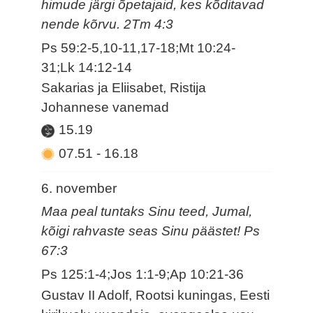
himude järgi õpetajaid, kes kõditavad
nende kõrvu. 2Tm 4:3
Ps 59:2-5,10-11,17-18;Mt 10:24-
31;Lk 14:12-14
Sakarias ja Eliisabet, Ristija
Johannese vanemad
15.19
07.51
-
16.18
6. november
Maa peal tuntaks Sinu teed, Jumal,
kõigi rahvaste seas Sinu päästet! Ps
67:3
Ps 125:1-4;Jos 1:1-9;Ap 10:21-36
Gustav II Adolf, Rootsi kuningas, Eesti