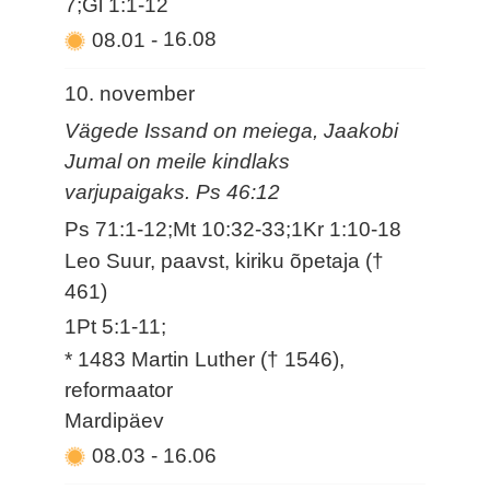
7;Gl 1:1-12
08.01
-
16.08
10. november
Vägede Issand on meiega, Jaakobi
Jumal on meile kindlaks
varjupaigaks. Ps 46:12
Ps 71:1-12;Mt 10:32-33;1Kr 1:10-18
Leo Suur, paavst, kiriku õpetaja (†
461)
1Pt 5:1-11;
* 1483 Martin Luther († 1546),
reformaator
Mardipäev
08.03
-
16.06