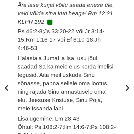
Ära lase kurjal võitu saada enese üle,
vaid võida sina kuri heaga! Rm 12:21
KLPR 192
Ps 46:2-8;Js 33:20-22 või Jr 3:14-
15;Rm 1:16-17 või Ef 6:10-18;Jh
4:46-53
Halastaja Jumal ja Isa, usu jõul
saadad Sa ka meie elus korda imelisi
tegusid. Aita meil uskuda Sinu
sõnasse, panna sellele oma lootus
ning rajada Sinu armastusele oma
elu. Jeesuse Kristuse, Sinu Poja,
meie Issanda läbi.
Lisalugemine: Lm 28-43
Õhtul: Ps 108:2-7;Ilm 14:6-7;Ps 108:2-