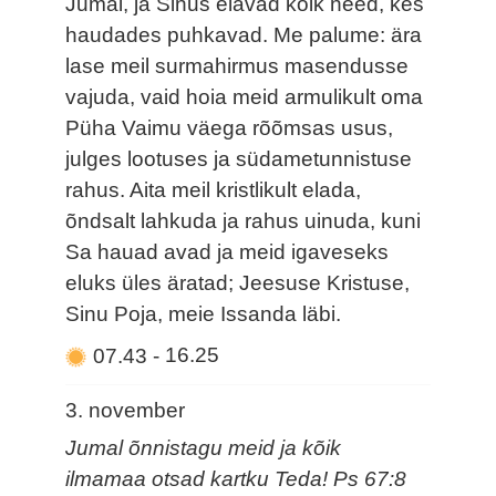
Jumal, ja Sinus elavad kõik need, kes
haudades puhkavad. Me palume: ära
lase meil surmahirmus masendusse
vajuda, vaid hoia meid armulikult oma
Püha Vaimu väega rõõmsas usus,
julges lootuses ja südametunnistuse
rahus. Aita meil kristlikult elada,
õndsalt lahkuda ja rahus uinuda, kuni
Sa hauad avad ja meid igaveseks
eluks üles äratad; Jeesuse Kristuse,
Sinu Poja, meie Issanda läbi.
07.43
-
16.25
3. november
Jumal õnnistagu meid ja kõik
ilmamaa otsad kartku Teda! Ps 67:8