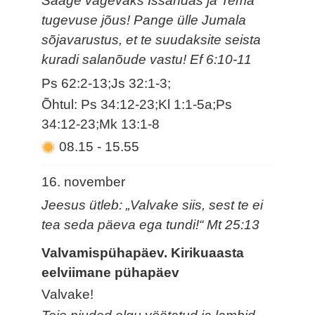
Saage vägevaks Issandas ja Tema
tugevuse jõus! Pange ülle Jumala
sõjavarustus, et te suudaksite seista
kuradi salanõude vastu! Ef 6:10-11
Ps 62:2-13;Js 32:1-3;
Õhtul: Ps 34:12-23;Kl 1:1-5a;Ps
34:12-23;Mk 13:1-8
08.15
-
15.55
16. november
Jeesus ütleb: „Valvake siis, sest te ei
tea seda päeva ega tundi!“ Mt 25:13
Valvamispühapäev. Kirikuaasta
eelviimane pühapäev
Valvake!