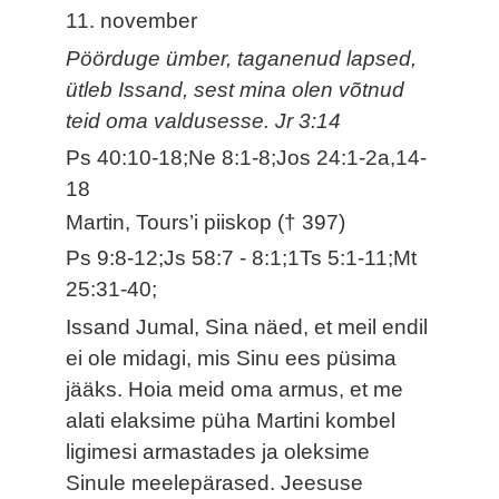
11. november
Pöörduge ümber, taganenud lapsed,
ütleb Issand, sest mina olen võtnud
teid oma valdusesse. Jr 3:14
Ps 40:10-18;Ne 8:1-8;Jos 24:1-2a,14-
18
Martin, Tours’i piiskop († 397)
Ps 9:8-12;Js 58:7 - 8:1;1Ts 5:1-11;Mt
25:31-40;
Issand Jumal, Sina näed, et meil endil
ei ole midagi, mis Sinu ees püsima
jääks. Hoia meid oma armus, et me
alati elaksime püha Martini kombel
ligimesi armastades ja oleksime
Sinule meelepärased. Jeesuse