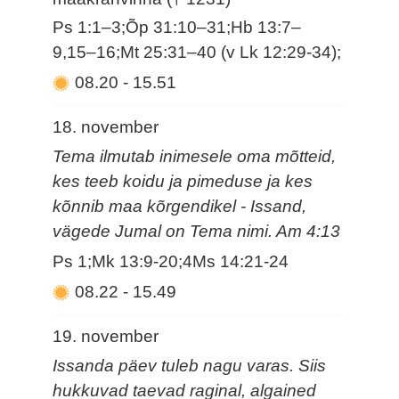
Ps 1:1–3;Õp 31:10–31;Hb 13:7–
9,15–16;Mt 25:31–40 (v Lk 12:29-34);
08.20
-
15.51
18. november
Tema ilmutab inimesele oma mõtteid,
kes teeb koidu ja pimeduse ja kes
kõnnib maa kõrgendikel - Issand,
vägede Jumal on Tema nimi. Am 4:13
Ps 1;Mk 13:9-20;4Ms 14:21-24
08.22
-
15.49
19. november
Issanda päev tuleb nagu varas. Siis
hukkuvad taevad raginal, algained