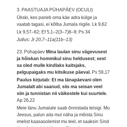
3. PAASTUAJA PÜHAPÄEV (OCULI)
Ükski, kes paneb oma käe adra külge ja
vaatab tagasi, ei kõlba Jumala riigile.
Lk 9,62
Lk 9,57–62; Ef 5,1–2(3–7)8–9; Ps 34
Jutlus: Jr 20,7–11a(11b–13)
23. Pühapäev
Mina laulan sinu vägevusest
ja hõiskan hommikul sinu heldusest; sest
sa oled mulle kindlaks kaitsjaks,
pelgupaigaks mu kitsikuse päeval.
Ps 59,17
Paulus kirjutab: Et ma tänapäevani olen
Jumalalt abi saanud, siis ma seisan veel
siin ja tunnistan nii väikestele kui suurtele.
Ap 26,22
Meie tänu Jumalale saab õnnistada teisigi. Mu
Jeesus, palun aita mul näha ja mõista Sinu
imelist kaasasolemist mu teel, et saaksin Sind