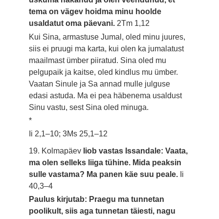
tema on vägev hoidma minu hoolde
usaldatut oma päevani.
2Tm 1,12
Kui Sina, armastuse Jumal, oled minu juures,
siis ei pruugi ma karta, kui olen ka jumalatust
maailmast ümber piiratud. Sina oled mu
pelgupaik ja kaitse, oled kindlus mu ümber.
Vaatan Sinule ja Sa annad mulle julguse
edasi astuda. Ma ei pea häbenema usaldust
Sinu vastu, sest Sina oled minuga.
*
Ii 2,1–10; 3Ms 25,1–12
19. Kolmapäev
Iiob vastas Issandale: Vaata,
ma olen selleks liiga tühine. Mida peaksin
sulle vastama? Ma panen käe suu peale.
Ii
40,3–4
Paulus kirjutab: Praegu ma tunnetan
poolikult, siis aga tunnetan täiesti, nagu