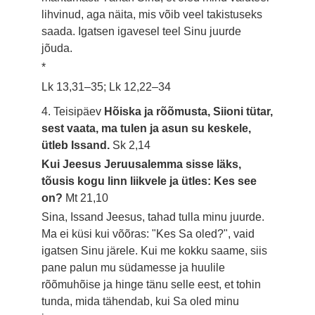
lihvinud, aga näita, mis võib veel takistuseks
saada. Igatsen igavesel teel Sinu juurde
jõuda.
*
Lk 13,31–35; Lk 12,22–34
4. Teisipäev
Hõiska ja rõõmusta, Siioni tütar,
sest vaata, ma tulen ja asun su keskele,
ütleb Issand.
Sk 2,14
Kui Jeesus Jeruusalemma sisse läks,
tõusis kogu linn liikvele ja ütles: Kes see
on?
Mt 21,10
Sina, Issand Jeesus, tahad tulla minu juurde.
Ma ei küsi kui võõras: "Kes Sa oled?", vaid
igatsen Sinu järele. Kui me kokku saame, siis
pane palun mu südamesse ja huulile
rõõmuhõise ja hinge tänu selle eest, et tohin
tunda, mida tähendab, kui Sa oled minu