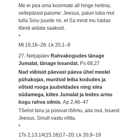
Me ei pea oma koormate all hinge heitma,
sellepärast palume: Jeesus, palun luba mul
tulla Sinu juurde nii, et Sa mind mu hädas
tõesti aidata saaksid.
*
Mt 19,16–26; Lk 20,1–8
27. Neljapäev
Rahvakogudes tänage
Jumalat, tänage Issandat.
Ps 68,27
Nad viibisid päevast päeva ühel meelel
pühakojas, murdsid leiba kodudes ja
võtsid rooga juubeldades ning siira
südamega, kiites Jumalat ja leides armu
kogu rahva silmis.
Ap 2,46–47
Tõelist tänu ja püsivat rõõmu, aita mul, Issand
Jeesus, Sinult vastu võtta.
*
1Ts 2,13.14(15.16)17–20; Lk 20,9–19