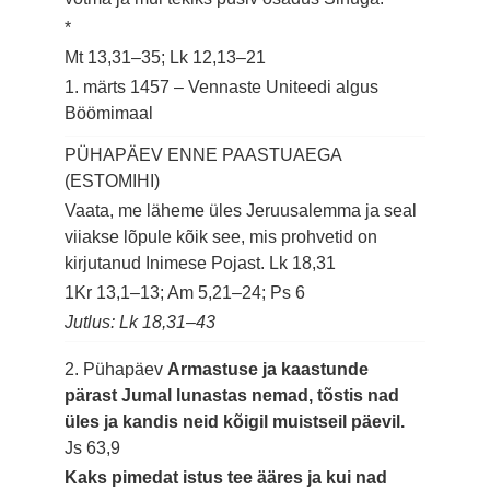
*
Mt 13,31–35; Lk 12,13–21
1. märts 1457 – Vennaste Uniteedi algus
Böömimaal
PÜHAPÄEV ENNE PAASTUAEGA
(ESTOMIHI)
Vaata, me läheme üles Jeruusalemma ja seal
viiakse lõpule kõik see, mis prohvetid on
kirjutanud Inimese Pojast.
Lk 18,31
1Kr 13,1–13; Am 5,21–24; Ps 6
Jutlus: Lk 18,31–43
2. Pühapäev
Armastuse ja kaastunde
pärast Jumal lunastas nemad, tõstis nad
üles ja kandis neid kõigil muistseil päevil.
Js 63,9
Kaks pimedat istus tee ääres ja kui nad