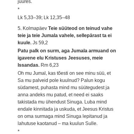
juures.
*
Lk 5,33–39; Lk 12,35–48
5. Kolmapäev
Teie süüteod on teinud vahe
teie ja teie Jumala vahele, sellepärast ta ei
kuule.
Js 59,2
Patu palk on surm, aga Jumala armuand on
igavene elu Kristuses Jeesuses, meie
Issandas.
Rm 6,23
Oh mu Jumal, kas tõesti on see minu süü, et
Sa mu palveid pole kuulnud? Palun kogu
südamest, puhasta mind mu süütegudest ja
anna andeks mu patud, et need ei saaks
takistada mu ühendust Sinuga. Luba mind
endale kinnitada ja uskuda, et Jeesus Kristus
on oma surmaga mind Sinuga lepitanud ja
lahutuse kaotanud – ma kuulun Sulle.
*