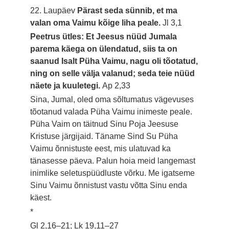
22. Laupäev
Pärast seda sünnib, et ma
valan oma Vaimu kõige liha peale.
Jl 3,1
Peetrus ütles: Et Jeesus nüüd Jumala
parema käega on ülendatud, siis ta on
saanud Isalt Püha Vaimu, nagu oli tõotatud,
ning on selle välja valanud; seda teie nüüd
näete ja kuuletegi.
Ap 2,33
Sina, Jumal, oled oma sõltumatus vägevuses
tõotanud valada Püha Vaimu inimeste peale.
Püha Vaim on täitnud Sinu Poja Jeesuse
Kristuse järgijaid. Täname Sind Su Püha
Vaimu õnnistuste eest, mis ulatuvad ka
tänasesse päeva. Palun hoia meid langemast
inimlike seletuspüüdluste võrku. Me igatseme
Sinu Vaimu õnnistust vastu võtta Sinu enda
käest.
*
Gl 2,16–21; Lk 19,11–27