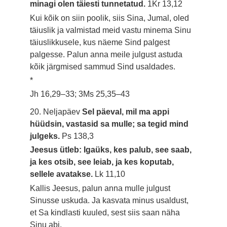
minagi olen täiesti tunnetatud.
1Kr 13,12
Kui kõik on siin poolik, siis Sina, Jumal, oled
täiuslik ja valmistad meid vastu minema Sinu
täiuslikkusele, kus näeme Sind palgest
palgesse. Palun anna meile julgust astuda
kõik järgmised sammud Sind usaldades.
*
Jh 16,29–33; 3Ms 25,35–43
20. Neljapäev
Sel päeval, mil ma appi
hüüdsin, vastasid sa mulle; sa tegid mind
julgeks.
Ps 138,3
Jeesus ütleb: Igaüks, kes palub, see saab,
ja kes otsib, see leiab, ja kes koputab,
sellele avatakse.
Lk 11,10
Kallis Jeesus, palun anna mulle julgust
Sinusse uskuda. Ja kasvata minus usaldust,
et Sa kindlasti kuuled, sest siis saan näha
Sinu abi.