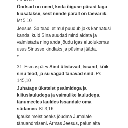
Õndsad on need, keda õiguse pärast taga
kiusatakse, sest nende päralt on taevariik.
Mt 5,10
Jeesus, Sa tead, et mul puudub jaks kannatusi
kanda, kuid Sina suudad mind aidata ja
valmistada ning anda jõudu igas eluolukorras
usus Sinusse kindlaks ja püsima jääda.
*
31. Esmaspäev
Sind ülistavad, Issand, kõik
sinu teod, ja su vagad tänavad sind.
Ps
145,10
Juhatage üksteist psalmidega ja
kiituslauludega ja vaimulike lauludega,
tänumeeles lauldes Issandale oma
südames.
Kl 3,16
Igaüks meist peaks jõudma Jumalale
tänuandmiseni. Armas Jeesus, palun aita