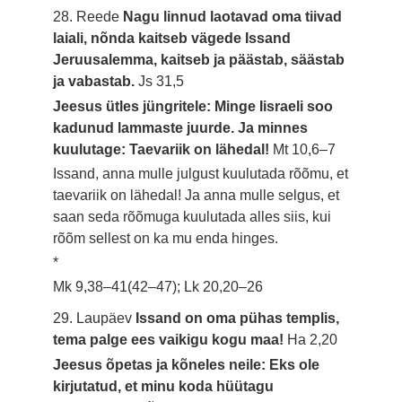
28. Reede
Nagu linnud laotavad oma tiivad
laiali, nõnda kaitseb vägede Issand
Jeruusalemma, kaitseb ja päästab, säästab
ja vabastab.
Js 31,5
Jeesus ütles jüngritele: Minge Iisraeli soo
kadunud lammaste juurde. Ja minnes
kuulutage: Taevariik on lähedal!
Mt 10,6–7
Issand, anna mulle julgust kuulutada rõõmu, et
taevariik on lähedal! Ja anna mulle selgus, et
saan seda rõõmuga kuulutada alles siis, kui
rõõm sellest on ka mu enda hinges.
*
Mk 9,38–41(42–47); Lk 20,20–26
29. Laupäev
Issand on oma pühas templis,
tema palge ees vaikigu kogu maa!
Ha 2,20
Jeesus õpetas ja kõneles neile: Eks ole
kirjutatud, et minu koda hüütagu