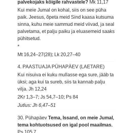
palvekojaks kõigile rahvastele?
Mk 11,17
Kui meie Jumal on kohal, siis on see püha
paik. Jeesus, õpeta meid Sind kaasa kutsuma
sinna, kuhu meie sammud meid viivad, ja seal
palvetama, et palju paiku ja eluasemeid saaks
pühitsetud.
*
Mt 16,24–27(28); Lk 20,27–40
4. PAASTUAJA PÜHAPÄEV (LAETARE)
Kui nisuiva ei kuku mullasse ega sure, jääb ta
üksi; aga kui ta sureb, siis ta kannab palju
vilja.
Jh 12,24
2Kr 1,3–7; Js 54,7–10; Ps 84
Jutlus: Jh 6,47–51
30. Pühapäev
Tema, Issand, on meie Jumal,
tema kohtuotsused on igal pool maailmas.
Ps 105,7