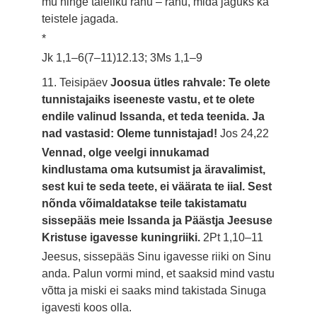
mu hinge täieliku rahu – rahu, mida jaguks ka
teistele jagada.
*
Jk 1,1–6(7–11)12.13; 3Ms 1,1–9
11. Teisipäev
Joosua ütles rahvale: Te olete
tunnistajaiks iseeneste vastu, et te olete
endile valinud Issanda, et teda teenida. Ja
nad vastasid: Oleme tunnistajad!
Jos 24,22
Vennad, olge veelgi innukamad
kindlustama oma kutsumist ja äravalimist,
sest kui te seda teete, ei väärata te iial. Sest
nõnda võimaldatakse teile takistamatu
sissepääs meie Issanda ja Päästja Jeesuse
Kristuse igavesse kuningriiki.
2Pt 1,10–11
Jeesus, sissepääs Sinu igavesse riiki on Sinu
anda. Palun vormi mind, et saaksid mind vastu
võtta ja miski ei saaks mind takistada Sinuga
igavesti koos olla.