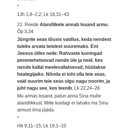
*
1Jh 1,8–2,2; Lk 18,31–43
21. Reede
Alandlikele annab Issand armu.
Õp 3,34
Jüngrite seas tõusis vaidlus, keda nendest
tuleks arvata teistest suuremaks. Ent
Jeesus ütles neile: Rahvaste kuningad
peremehetsevad nende üle ja neid, kes
nende kallal meelevallatsevad, hüütakse
heategijaiks. Nõnda ei tohi olla teie seas,
vaid suurim teie seas olgu nagu noorim, ja
juht nagu see, kes teenib.
Lk 22,24–26
Mu armas Issand, palun anna Sina mulle
alandlikkust. Mitte kuidagi ei tahaks ma Sinu
armust ilma jääda.
*
Hb 9,11–15; Lk 19,1–10