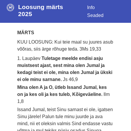
Loosung märts
Info
2025
Seaded
MÄRTS
KUU LOOSUNG: Kui teie maal su juures asub
võõras, siis ärge rõhuge teda.
3Ms 19,33
1. Laupäev
Tuletage meelde endisi asju
muistsest ajast, sest mina olen Jumal ja
kedagi teist ei ole, mina olen Jumal ja ükski
ei ole minu sarnane.
Js 46,9
Mina olen A ja O, ütleb Issand Jumal, kes
on ja kes oli ja kes tuleb, Kõigeväeline.
Ilm
1,8
Issand Jumal, teist Sinu sarnast ei ole, igatsen
Sinu järele! Palun tule minu juurde ja ava
mind, nii et oleksin valmis Sind endasse vastu
võtma ja mul tekiks püsiv osadus Sinuga.