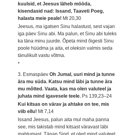
kuulsid, et Jeesus läheb mööda,
kisendasid nad: Issand, Taaveti Poeg,
halasta meie peale!
Mt 20,30
Jeesus, ma igatsen Sinu halastust, sest vajan
iga päev Sinu abi. Ma palun, et Sinu abi tuleks
ka täna minu juurde. Õpeta mind õigesti Sinu
poole hüüdma ja aita, et oleksin valmis seda
tänulikult vastu võtma.
*
3. Esmaspäev
Oh Jumal, uuri mind ja tunne
ära mu süda. Katsu mind läbi ja tunne ära
mu mõtted. Vaata, kas ma olen valuteel ja
juhata mind igavesele teele.
Ps 139,23–24
Kui kitsas on värav ja ahtake on tee, mis
viib ellu!
Mt 7,14
Issand Jeesus, palun aita mul maha panna
see, mis takistab mind kitsast väravast läbi
mahtumast. Tänan Sind, et oled mind valuteel