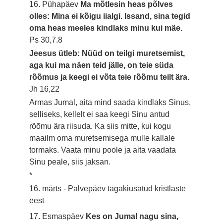
16. Pühapäev
Ma mõtlesin heas põlves
olles: Mina ei kõigu iialgi. Issand, sina tegid
oma heas meeles kindlaks minu kui mäe.
Ps 30,7.8
Jeesus ütleb: Nüüd on teilgi muretsemist,
aga kui ma näen teid jälle, on teie süda
rõõmus ja keegi ei võta teie rõõmu teilt ära.
Jh 16,22
Armas Jumal, aita mind saada kindlaks Sinus,
selliseks, kellelt ei saa keegi Sinu antud
rõõmu ära riisuda. Ka siis mitte, kui kogu
maailm oma muretsemisega mulle kallale
tormaks. Vaata minu poole ja aita vaadata
Sinu peale, siis jaksan.
*
16. märts - Palvepäev tagakiusatud kristlaste
eest
17. Esmaspäev
Kes on Jumal nagu sina,