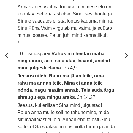
Armas Jeesus, ilma lootuseta inimese elu on
kohutav. Sellepärast otsin Sind, sest hoolega
Sinule vaadates ei saa lootus kaduma minna.
Sinu Püha Vaim virgutab mu vaimu ja süütab
minus lootuse. Palun juhi mind kannatlikult.
*
10. Esmaspäev
Rahus ma heidan maha
ning uinun, sest sina üksi, Issand, asetad
mind julgesti elama.
Ps 4,9
Jeesus ütleb: Rahu ma jätan teile, oma
rahu ma annan teile. Mina ei anna teile
nõnda, nagu maailm annab. Teie süda ärgu
ehmugu ega mingu araks.
Jh 14,27
Jeesus, kui eriliselt Sina mind julgustad!
Palun anna mulle selline rahunemine, mida
siit maailmast ei leia. Annan end täiesti Sinu
kätte, et Sa saaksid minust võtta hirmu ja anda