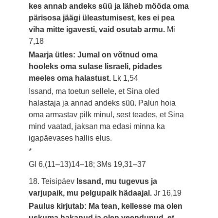
kes annab andeks süü ja läheb mööda oma
pärisosa jäägi üleastumisest, kes ei pea
viha mitte igavesti, vaid osutab armu.
Mi
7,18
Maarja ütles: Jumal on võtnud oma
hooleks oma sulase Iisraeli, pidades
meeles oma halastust.
Lk 1,54
Issand, ma toetun sellele, et Sina oled
halastaja ja annad andeks süü. Palun hoia
oma armastav pilk minul, sest teades, et Sina
mind vaatad, jaksan ma edasi minna ka
igapäevases hallis elus.
*
Gl 6,(11–13)14–18; 3Ms 19,31–37
18. Teisipäev
Issand, mu tugevus ja
varjupaik, mu pelgupaik hädaajal.
Jr 16,19
Paulus kirjutab: Ma tean, kellesse ma olen
uskuma hakanud ja olen veendunud, et