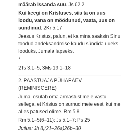
määrab Issanda suu.
Js 62,2
Kui keegi on Kristuses, siis ta on uus
loodu, vana on möödunud, vaata, uus on
sündinud.
2Kr 5,17
Jeesus Kristus, palun, et ka mina saaksin Sinu
toodud andeksandmise kaudu sündida uueks
looduks, Jumala lapseks.
*
2Ts 3,1–5; 3Ms 19,1–18
2. PAASTUAJA PÜHAPÄEV
(REMINISCERE)
Jumal osutab oma armastust meie vastu
sellega, et Kristus on surnud meie eest, kui me
alles patused olime.
Rm 5,8
Rm 5,1–5(6–11); Js 5,1–7; Ps 25
Jutlus: Jh 8,(21–26a)26b–30