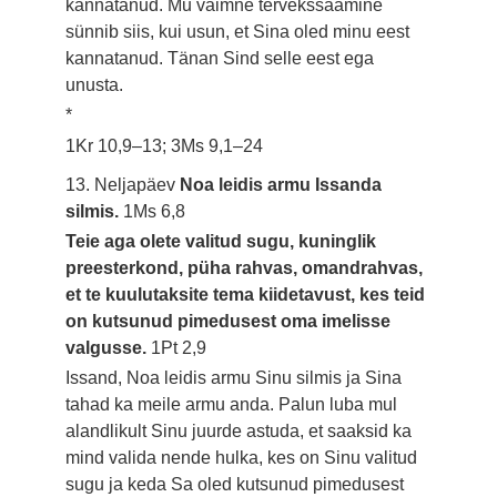
kannatanud. Mu vaimne tervekssaamine
sünnib siis, kui usun, et Sina oled minu eest
kannatanud. Tänan Sind selle eest ega
unusta.
*
1Kr 10,9–13; 3Ms 9,1–24
13. Neljapäev
Noa leidis armu Issanda
silmis.
1Ms 6,8
Teie aga olete valitud sugu, kuninglik
preesterkond, püha rahvas, omandrahvas,
et te kuulutaksite tema kiidetavust, kes teid
on kutsunud pimedusest oma imelisse
valgusse.
1Pt 2,9
Issand, Noa leidis armu Sinu silmis ja Sina
tahad ka meile armu anda. Palun luba mul
alandlikult Sinu juurde astuda, et saaksid ka
mind valida nende hulka, kes on Sinu valitud
sugu ja keda Sa oled kutsunud pimedusest