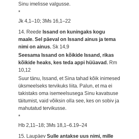
Sinu imelisse valgusse.
*
Jk 4,1–10; 3Ms 16,1–22
14. Reede
Issand on kuningaks kogu
maale. Sel päeval on Issand ainus ja tema
nimi on ainus.
Sk 14,9
Seesama Issand on kõikide Issand, rikas
kõikide heaks, kes teda appi hüüavad.
Rm
10,12
Suur tänu, Issand, et Sina tahad kõik inimesed
üksmeelseks tervikuks liita. Palun, et ma ei
takistaks oma isemeelsusega Sinu kavatsuse
täitumist, vaid võiksin olla see, kes on sobiv ja
mahutatud tervikusse.
*
Hb 2,11–18; 3Ms 18,1–6.19–24
15. Laupäev
Sulle antakse uus nimi, mille