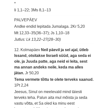
*
Ii 1,1–22; 3Ms 8,1–13
PALVEPÄEV
Andke endid lepitada Jumalaga.
2Kr 5,20
Mt 12,33–35(36–37); Js 1,10–18
Jutlus: Lk 13,22–27(28–30)
12. Kolmapäev
Neil päevil ja sel ajal, ütleb
Issand, otsitakse Iisraeli süüd, aga seda ei
ole, ja Juuda patte, aga neid ei leita, sest
ma annan andeks neile, keda ma alles
jätan.
Jr 50,20
Tema vermete tõttu te olete terveks saanud.
1Pt 2,24
Jeesus, Sinul on meelevald mind täiesti
terveks teha. Palun aita mul mõista ja seda
vastu võtta, et Sa oled ka minu eest