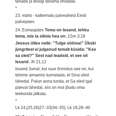
tänada ja teisigi tänama õhutada.
*
23. märts - katkematu palveahela Eesti
palvepäev
24. Esmaspäev
Tema on Issand, tehku
tema, mis ta silmis hea on.
1Sm 3,18
Jeesus ütles neile: "Tulge sööma!" Ükski
jüngritest ei julgenud temalt küsida: "Kes
sa oled?" Sest nad teadsid, et see oli
Issand.
Jh 21,12
Issand Jumal, kui suur õnnistus see on, kui
tohime aimamisi tunnetada, et Sina oled
lähedal. Palun anna tunda, et Sa oled igal
päeval lähedal, siis on mul jõudu oma
teekonda jätkata.
*
Lk 14,(25.26)27–33(34–35); Lk 19,28–40