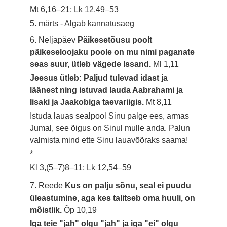
Mt 6,16–21; Lk 12,49–53
5. märts - Algab kannatusaeg
6. Neljapäev
Päikesetõusu poolt
päikeseloojaku poole on mu nimi paganate
seas suur, ütleb vägede Issand.
Ml 1,11
Jeesus ütleb: Paljud tulevad idast ja
läänest ning istuvad lauda Aabrahami ja
Iisaki ja Jaakobiga taevariigis.
Mt 8,11
Istuda lauas sealpool Sinu palge ees, armas
Jumal, see õigus on Sinul mulle anda. Palun
valmista mind ette Sinu lauavõõraks saama!
*
Kl 3,(5–7)8–11; Lk 12,54–59
7. Reede
Kus on palju sõnu, seal ei puudu
üleastumine, aga kes talitseb oma huuli, on
mõistlik.
Õp 10,19
Iga teie "jah" olgu "jah" ja iga "ei" olgu