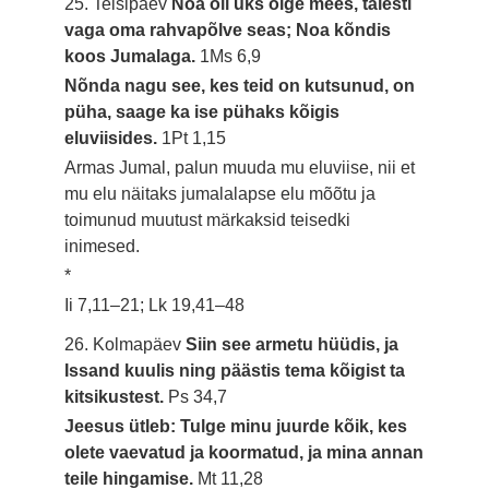
25. Teisipäev
Noa oli üks õige mees, täiesti
vaga oma rahvapõlve seas; Noa kõndis
koos Jumalaga.
1Ms 6,9
Nõnda nagu see, kes teid on kutsunud, on
püha, saage ka ise pühaks kõigis
eluviisides.
1Pt 1,15
Armas Jumal, palun muuda mu eluviise, nii et
mu elu näitaks jumalalapse elu mõõtu ja
toimunud muutust märkaksid teisedki
inimesed.
*
Ii 7,11–21; Lk 19,41–48
26. Kolmapäev
Siin see armetu hüüdis, ja
Issand kuulis ning päästis tema kõigist ta
kitsikustest.
Ps 34,7
Jeesus ütleb: Tulge minu juurde kõik, kes
olete vaevatud ja koormatud, ja mina annan
teile hingamise.
Mt 11,28