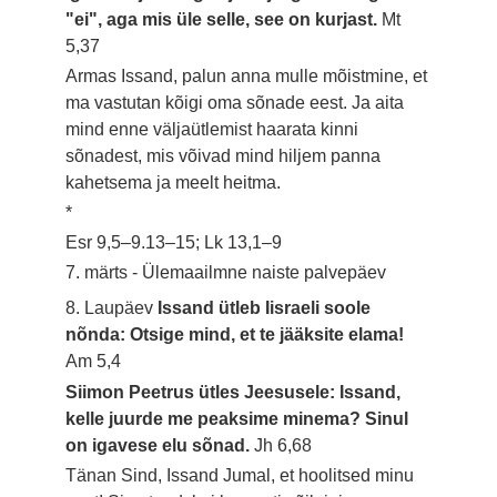
"ei", aga mis üle selle, see on kurjast.
Mt
5,37
Armas Issand, palun anna mulle mõistmine, et
ma vastutan kõigi oma sõnade eest. Ja aita
mind enne väljaütlemist haarata kinni
sõnadest, mis võivad mind hiljem panna
kahetsema ja meelt heitma.
*
Esr 9,5–9.13–15; Lk 13,1–9
7. märts - Ülemaailmne naiste palvepäev
8. Laupäev
Issand ütleb Iisraeli soole
nõnda: Otsige mind, et te jääksite elama!
Am 5,4
Siimon Peetrus ütles Jeesusele: Issand,
kelle juurde me peaksime minema? Sinul
on igavese elu sõnad.
Jh 6,68
Tänan Sind, Issand Jumal, et hoolitsed minu