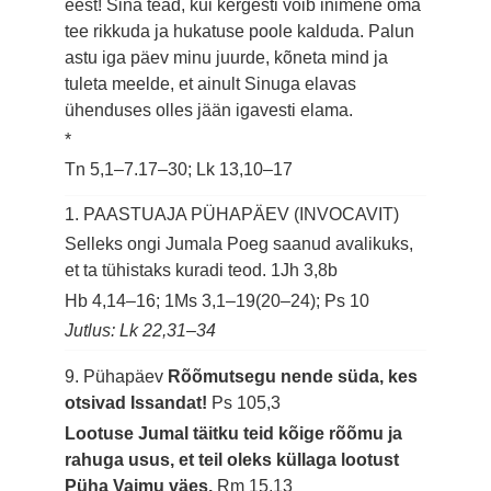
eest! Sina tead, kui kergesti võib inimene oma
tee rikkuda ja hukatuse poole kalduda. Palun
astu iga päev minu juurde, kõneta mind ja
tuleta meelde, et ainult Sinuga elavas
ühenduses olles jään igavesti elama.
*
Tn 5,1–7.17–30; Lk 13,10–17
1. PAASTUAJA PÜHAPÄEV (INVOCAVIT)
Selleks ongi Jumala Poeg saanud avalikuks,
et ta tühistaks kuradi teod.
1Jh 3,8b
Hb 4,14–16; 1Ms 3,1–19(20–24); Ps 10
Jutlus: Lk 22,31–34
9. Pühapäev
Rõõmutsegu nende süda, kes
otsivad Issandat!
Ps 105,3
Lootuse Jumal täitku teid kõige rõõmu ja
rahuga usus, et teil oleks küllaga lootust
Püha Vaimu väes.
Rm 15,13