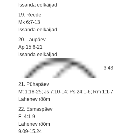
Issanda eelkäijad
19. Reede
Mk 6:7-13
Issanda eelkäijad
20. Laupäev
Ap 15:6-21
Issanda eelkäijad
3.43
21. Pühapäev
Mt 1:18-25; Js 7:10-14; Ps 24:1-6; Rm 1:1-7
Lähenev rõõm
22. Esmaspäev
Fl 4:1-9
Lähenev rõõm
9.09-15.24