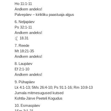
Ho 11:1-11
Andkem andeks!
Palvepäev – kirikliku paastuaja algus
6. Neljapäev
Ps 32:1-11
Andkem andeks!
18.31
7. Reede
Mt 18:21-35
Andkem andeks!
8. Laupäev
Ef 2:1-10
Andkem andeks!
9. Pühapäev
Lk 4:1-13; 5Ms 26:4-10; Ps 91:1-16; Rm 10:8-13
Jumala mitmesugused kutsed
Kohtla-Järve Peeteli Kogudus
10. Esmaspäev
1Sm 3:1-21