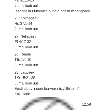
Ps 31:15-25
Jumal loob uut
Issanda kuulutamise püha e paastumaarjapäev
26. Kolmapäev
Hs 37:1-14
Jumal loob uut
27. Neljapäev
Ef 4:17-32
Jumal loob uut
28. Reede
1Ts 1:1-10
Jumal loob uut
29. Laupäev
1Kr 15:21-38
Jumal loob uut
Eesti-slaavi noortekonverents „Ühisosa“
Kalju kirik
12.58