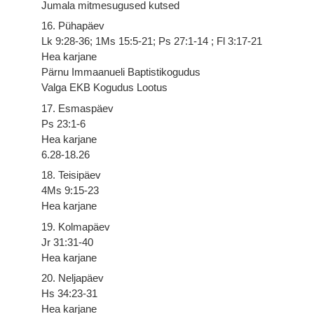
Jumala mitmesugused kutsed
16. Pühapäev
Lk 9:28-36; 1Ms 15:5-21; Ps 27:1-14 ; Fl 3:17-21
Hea karjane
Pärnu Immaanueli Baptistikogudus
Valga EKB Kogudus Lootus
17. Esmaspäev
Ps 23:1-6
Hea karjane
6.28-18.26
18. Teisipäev
4Ms 9:15-23
Hea karjane
19. Kolmapäev
Jr 31:31-40
Hea karjane
20. Neljapäev
Hs 34:23-31
Hea karjane