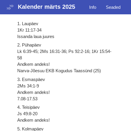
Kalender märts 2025
Info
Seaded
1. Laupäev
1Kr 11:17-34
Issanda laua juures
2. Pühapäev
Lk 6:39-45; 2Ms 16:31-36; Ps 92:2-16; 1Kr 15:54-
58
Andkem andeks!
Narva-Jõesuu EKB Kogudus Taassünd (25)
3. Esmaspäev
2Ms 34:1-9
Andkem andeks!
7.08-17.53
4. Teisipäev
Js 49:8-20
Andkem andeks!
5. Kolmapäev