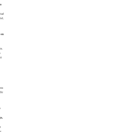
ka
ttad
eid,
 on
tu.
a
ei
nna
lle
n
ga,
t
ie