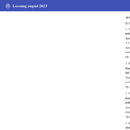
Loosung august 2023
AU
KUU
1. 
jut
Ter
3,8
Arm
mur
Mt 
2. 
Pau
teil
Tea
ja 
Õp 
3. 
Kui
kõl
Arm
nin
1Kr
4. 
ole