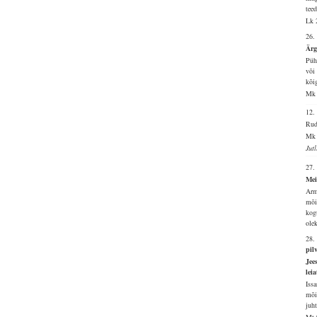
tee
Lk 
26.
Ärg
Püh
või
kõi
Mk 
12
Rudj
Mk 
Jut
27.
Mei
Arm
mõi
kog
ole
28.
pil
Jee
lei
Iss
mõi
juh