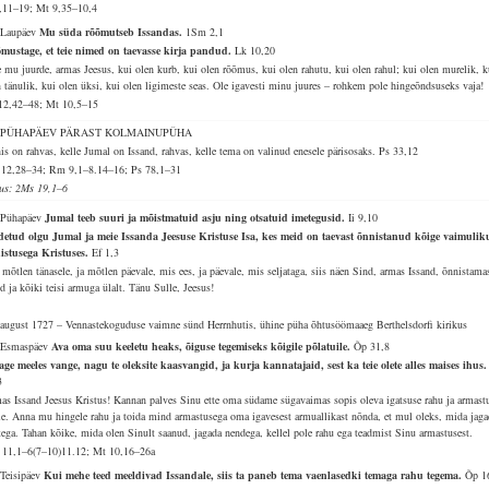
1,11–19; Mt 9,35–10,4
 Laupäev
Mu süda rõõmutseb Issandas.
1Sm 2,1
mustage, et teie nimed on taevasse kirja pandud.
Lk 10,20
e mu juurde, armas Jeesus, kui olen kurb, kui olen rõõmus, kui olen rahutu, kui olen rahul; kui olen murelik, k
n tänulik, kui olen üksi, kui olen ligimeste seas. Ole igavesti minu juures – rohkem pole hingeõndsuseks vaja!
12,42–48; Mt 10,5–15
. PÜHAPÄEV PÄRAST KOLMAINUPÜHA
is on rahvas, kelle Jumal on Issand, rahvas, kelle tema on valinud enesele pärisosaks.
Ps 33,12
12,28–34; Rm 9,1–8.14–16; Ps 78,1–31
lus: 2Ms 19,1–6
 Pühapäev
Jumal teeb suuri ja mõistmatuid asju ning otsatuid imetegusid.
Ii 9,10
detud olgu Jumal ja meie Issanda Jeesuse Kristuse Isa, kes meid on taevast õnnistanud kõige vaimulik
istusega Kristuses.
Ef 1,3
 mõtlen tänasele, ja mõtlen päevale, mis ees, ja päevale, mis seljataga, siis näen Sind, armas Issand, õnnistama
d ja kõiki teisi armuga ülalt. Tänu Sulle, Jeesus!
 august 1727 – Vennastekoguduse vaimne sünd Herrnhutis, ühine püha õhtusöömaaeg Berthelsdorfi kirikus
 Esmaspäev
Ava oma suu keeletu heaks, õiguse tegemiseks kõigile põlatuile.
Õp 31,8
age meeles vange, nagu te oleksite kaasvangid, ja kurja kannatajaid, sest ka teie olete alles maises ihus
3
as Issand Jeesus Kristus! Kannan palves Sinu ette oma südame sügavaimas sopis oleva igatsuse rahu ja armast
ele. Anna mu hingele rahu ja toida mind armastusega oma igavesest armuallikast nõnda, et mul oleks, mida jaga
stega. Tahan kõike, mida olen Sinult saanud, jagada nendega, kellel pole rahu ega teadmist Sinu armastusest.
11,1–6(7–10)11.12; Mt 10,16–26a
 Teisipäev
Kui mehe teed meeldivad Issandale, siis ta paneb tema vaenlasedki temaga rahu tegema.
Õp 1