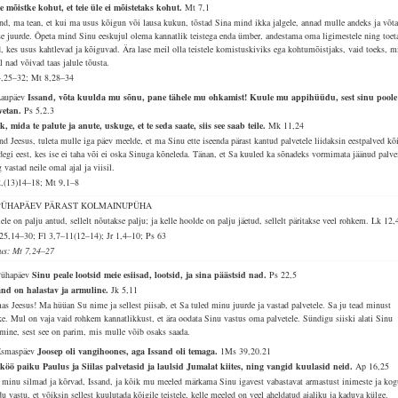
e mõistke kohut, et teie üle ei mõistetaks kohut.
Mt 7,1
and, ma tean, et kui ma usus kõigun või lausa kukun, tõstad Sina mind ikka jalgele, annad mulle andeks ja võt
se juurde. Õpeta mind Sinu eeskujul olema kannatlik teistega enda ümber, andestama oma ligimestele ning toe
d, kes usus kahtlevad ja kõiguvad. Ära lase meil olla teistele komistuskiviks ega kohtumõistjaks, vaid toeks, mi
l nad võivad taas jalule tõusta.
4,25–32; Mt 8,28–34
Laupäev
Issand, võta kuulda mu sõnu, pane tähele mu ohkamist! Kuule mu appihüüdu, sest sinu pool
vetan.
Ps 5,2.3
k, mida te palute ja anute, uskuge, et te seda saate, siis see saab teile.
Mk 11,24
nd Jeesus, tuleta mulle iga päev meelde, et ma Sinu ette iseenda pärast kantud palvetele liidaksin eestpalved kõ
degi eest, kes ise ei taha või ei oska Sinuga kõneleda. Tänan, et Sa kuuled ka sõnadeks vormimata jäänud palve
 vastad neile omal ajal ja viisil.
2,(13)14–18; Mt 9,1–8
 PÜHAPÄEV PÄRAST KOLMAINUPÜHA
ele on palju antud, sellelt nõutakse palju; ja kelle hoolde on palju jäetud, sellelt päritakse veel rohkem.
Lk 12,
25,14–30; Fl 3,7–11(12–14); Jr 1,4–10; Ps 63
lus: Mt 7,24–27
Pühapäev
Sinu peale lootsid meie esiisad, lootsid, ja sina päästsid nad.
Ps 22,5
and on halastav ja armuline.
Jk 5,11
as Jeesus! Ma hüüan Su nime ja sellest piisab, et Sa tuled minu juurde ja vastad palvetele. Sa ju tead minust
ke. Mul on vaja vaid rohkem kannatlikkust, et ära oodata Sinu vastus oma palvetele. Sündigu siiski alati Sinu
tmine, sest see on parim, mis mulle võib osaks saada.
Esmaspäev
Joosep oli vangihoones, aga Issand oli temaga.
1Ms 39,20.21
köö paiku Paulus ja Siilas palvetasid ja laulsid Jumalat kiites, ning vangid kuulasid neid.
Ap 16,25
 minu silmad ja kõrvad, Issand, ja kõik mu meeled märkama Sinu igavest vabastavat armastust inimeste ja kog
u vastu, et võiksin sellest kuulutada kõigile teistele, kelle meeled on veel aheldatud ajaliku ja kaduva külge.