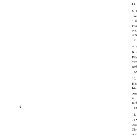
Lk 
8. 
Tee
4,1
Iss
ole
et 
1Kn
9. 
Kri
Püh
vaev
tee
1Kr
10.
Hei
hin
Arma
mil
mid
1Tm
11.
Ja 
Arm
Sin
eest