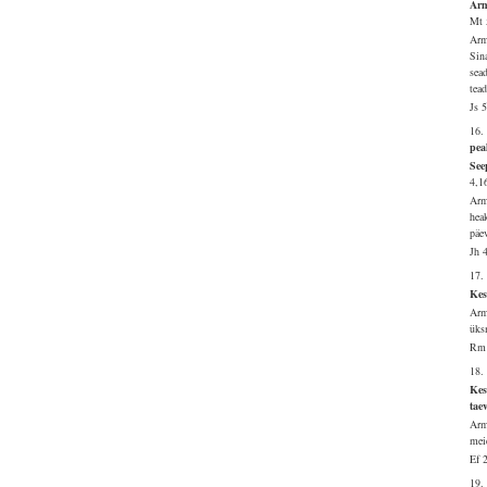
Arm
Mt 
Arm
Sina
sea
tea
Js 
16.
pea
See
4,1
Arm
hea
päe
Jh 
17.
Kes
Arm
üks
Rm 
18.
Kes
tae
Arm
mei
Ef 
19.