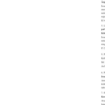
Ärg
Iss
ene
nei
naja
Ef 
5. 
pal
Kõi
Issa
nen
ning
Fl 
9.
Kell
Mt 
Jut
6. 
Iss
Arm
kõi
tah
7. 
Kes
Ava
lood