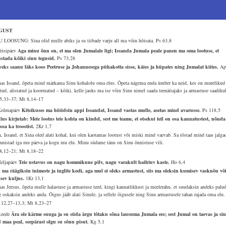
GUST
 LOOSUNG: Sina olid mulle abiks ja su tiibade varju all ma võin hõisata.
Ps 63,8
Teisipäev
Aga minu õnn on, et ma olen Jumalale ligi; Issanda Jumala peale panen ma oma lootuse, et
ustada kõiki sinu tegusid.
Ps 73,28
veks saanu läks koos Peetruse ja Johannesega pühakotta sisse, käies ja hüpates ning Jumalat kiites.
A
as Issand, õpeta mind märkama Sinu kohalolu oma elus. Õpeta nägema enda ümber ka neid, kes on murelikud 
tud, alistatud ja koormatud – kõiki, kelle jaoks ma ise võin Sinu nimel saada teenäitajaks ja armastuse saadiku
5,33–37; Mt 8,14–17
Kolmapäev
Kitsikuses ma hüüdsin appi Issandat, Issand vastas mulle, asetas mind avarusse.
Ps 118,5
lus kirjutab: Meie lootus teie kohta on kindel, sest me teame, et otsekui teil on osa kannatustest, nõnd
 osa ka troostist.
2Kr 1,7
n, Issand, et Sina oled alati kohal, kui olen kaotamas lootust või miski mind vaevab. Sa tõstad mind taas jalga
õnnistad iga mu päeva ja kogu mu elu. Minu südame tänu on Sinu õnnistuse vili.
8,12–21; Mt 8,18–22
Neljapäev
Teie ustavus on nagu hommikune pilv, nagu varakult haihtuv kaste.
Ho 6,4
 ma räägiksin inimeste ja inglite keeli, aga mul ei oleks armastust, siis ma oleksin kumisev vasknõu võ
isev kuljus.
1Kr 13,1
as Jeesus, õpeta mulle halastuse ja armastuse teed, kingi kannatlikkust ja meelerahu, et suudaksin andeks palu
g oskaksin andeks anda. Õigus jääb alati Sinule, ja sellele õigusele ning Sinu armastusele tahan rajada oma elu.
 12,27–13,3; Mt 8,23–27
Reede
Ära ole kärme suuga ja su süda ärgu tõtaku sõna lausuma Jumala ees; sest Jumal on taevas ja si
d maa peal, seepärast olgu su sõnu pisut.
Kg 5,1