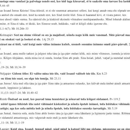
astage oma vaenlasi ja palvetage nende eest, kes teid taga kiusavad, et te saaksite oma taevase Isa laste
5,44–45
as Issand Jeesus Kristus! Sina ütlesid, et ei ole suuremat armastust sellest, kui keegi annab oma elu sõprade ee
 andsid elu omade eest, kuid ka nende eest, kes Sind ristile lõid. Sina ei haaranud kivi, et visata patust, kes
duse alusel vääris surma. Sa säästsid elu ja kinkisid eksinule võimaluse meeleparanduseks. Mind lohutab alalin
dmine, et Sina ei taha, et ükski, kes Sinusse usub, hukkuks, vaid et kõigil oleks igavene elu.
51,1–6(7); Mt 10,26b–33
 Kolmapäev
Sest me oleme võõrad su ees ja majalised, nõnda nagu kõik meie vanemad. Meie päevad ma
l on otsekui vari ja lootust ei ole.
1Aj 29,15
pärast me ei tüdi, vaid kuigi meie väline inimene kulub, uueneb seesmine inimene ometi päev-päevalt.
6
as Issand, anna mulle tarkust ja julgust teha täna ja iga päev endast kõik, mis minu võimuses, iseenda ja teiste
ks. Kõiges ülejäänus, mida mina ise ei suuda, loodan Sinu abi peale. Sina hoiad, juhid, varjad ja uuendad mind
v.
4,19–26; Mt 10,34–39
 Neljapäev
Gideon ütles: Ei valitse mina teie üle, vaid Issand valitseb teie üle.
Km 8,23
 on ülem teie seast, see olgu teie teenija.
Mt 23,11
as Jeesus! Aita mul olla täna ja iga päev Sinu rahu ja armastuse sulaseks, kes külvab enda ümber ainult armast
meelt, leppimist ja lahkust.
11,(13–16)17–24; Mt 10,40–42
 Reede
Õndsad on need, kes peavad tema tunnistusi ja nõuavad teda kõigest südamest.
Ps 119,2
 nüüd iganes tühistab ühe neist vähimaist käskudest ja nõnda õpetab inimesi, teda hüütakse vähimak
variigis; aga kes seda mööda teeb ja nõnda õpetab, teda hüütakse suureks taevariigis.
Mt 5,19
as Jumal, õnnista seda, mida Sinu abile lootes täna ja iga päev oma lähedaste ja ligimeste jaoks teeme. Rõõmu
e südameid armastusega, mis valgustab meie endi ja meie lähedaste elu.
2,11–18; Mt 11,1–19
 Laupäev
Kuid sina, Issand, tunned mind, näed mind ja katsud läbi mu südame, missugune see on sin