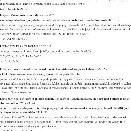
del ja radadel, et võiksime olla rõõmuga ette valmistatud igaveseks eluks.
22,54–62; Mt 12,38–45
 Laupäev
Murra oma leiba näljasele!
Js 58,7
e unustage teha head ja pidada osadust, sest sellistest ohvritest on Jumalal hea meel.
Hb 13,16
a taevane Isa! Kingi meile algaval päeval kindlust ja julgust uskuda, et Sa meist hoolid ka siis, kui oleme haig
 vaesed. Anna meile tarkust mõistmaks, et igavene elu, mida Sina meile jagad, ei ole määratud äravalituile, vai
gile, kes Sinusse usuvad ja on Sinus rikkad. Tänu Sulle, Issand, selle eest!
7,24–30; Mt 12,46–50
. PÜHAPÄEV PÄRAST KOLMAINUPÜHA
utud pilliroogu ta ei murra katki ja hõõguvat tahti ta ei kustuta ära.
Js 42,3a
7,31–37; Ap 9,1–20; Ps 78,56–72
lus: Js 29,17–24
 Pühapäev
Tõesti, Issand, sinu Jumal, on sind õnnistanud kõigis su kätetöis.
5Ms 2,7
e kõik oleme võtnud tema täiusest, ja armu armu peale.
Jh 1,16
as Isa taevas! Vaata armulikult meie peale ja aita meil õppida olema armastuses usinamad, sallivamad ja
stvamad, nõnda nagu Sinu armas Poeg seda kõike on meie vastu. Juhi oma armastusega kõiki rahvaid ja valits
u maailmas, et Sinu rahu leiaks koha iga inimese südames. Õnnista kõike, mida Sinu nimel ette võtame, et see
ks kantud Sinu armastusest.
 Esmaspäev
See, kes valitseb inimesi õigesti, kes valitseb Jumala kartuses, on nagu koit päikese tõustes
vitul hommikul.
2Sm 23,3–4
sus ütleb: Võtke enda peale minu ike ja õppige minult, sest mina olen tasane ja südamelt alandlik ja te
ate hingamise oma hingedele.
Mt 11,29
and Jeesus Kristus! Tänu Sinu eeskujule ja armastusele oskame üksteist heaks kiita, hukkamõistmise asemel
sta, üksteiselt andeks paluda ja andeks anda. Tingimusteta armastus on rõõmus ike, mida Sinu eeskujul ja
timisel võime ristiinimestena ajast igavikku kanda.