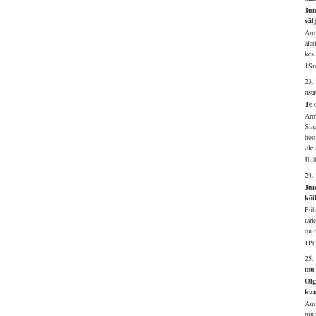
Jum
väl
Arm
ala
kes
1Sm
23.
osu
Te 
Arm
Sin
hoo
ole
Jh 
24.
Jum
kõi
Püh
tar
on 
1Pt
25.
mu 
Olg
kun
Arm
nin