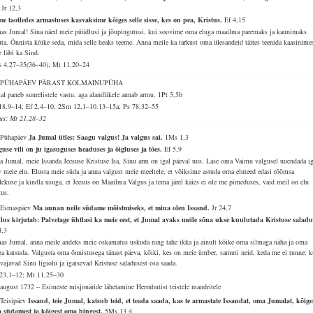
.
Jr 12,3
me taotledes armastuses kasvaksime kõiges selle sisse, kes on pea, Kristus.
Ef 4,15
as Jumal! Sina näed meie püüdlusi ja jõupingutusi, kui soovime oma eluga maailma paremaks ja kaunimaks
ta. Õnnista kõike seda, mida selle heaks teeme. Anna meile ka tarkust oma ülesandeid täites teenida kaasinimes
e läbi ka Sind.
 4,27–35(36–40); Mt 11,20–24
. PÜHAPÄEV PÄRAST KOLMAINUPÜHA
al paneb suurelistele vastu, aga alandlikele annab armu.
1Pt 5,5b
18,9–14; Ef 2,4–10; 2Sm 12,1–10.13–15a; Ps 78,32–55
lus: Mt 21,28–32
 Pühapäev
Ja Jumal ütles: Saagu valgus! Ja valgus sai.
1Ms 1,3
guse vili on ju igasuguses headuses ja õigluses ja tões.
Ef 5,9
a Jumal, meie Issanda Jeesuse Kristuse Isa, Sinu arm on igal päeval uus. Lase oma Vaimu valgusel uuendada i
v meie elu. Elusta meie süda ja anna valgust meie meeltele, et võiksime astuda oma eluteed edasi rõõmsa
lekuse ja kindla usuga, et Jeesus on Maailma Valgus ja tema järel käies ei ole me pimeduses, vaid meil on elu
gus.
 Esmaspäev
Ma annan neile südame mõistmiseks, et mina olen Issand.
Jr 24,7
lus kirjutab: Palvetage ühtlasi ka meie eest, et Jumal avaks meile sõna ukse kuulutada Kristuse saladu
4,3
as Jumal, anna meile andeks meie oskamatus uskuda ning tahe ikka ja ainult kõike oma silmaga näha ja oma
ga katsuda. Valgusta oma õnnistusega tänast päeva, kõiki, kes on meie ümber, samuti neid, keda me ei tunne, k
vajavad Sinu ligiolu ja igatsevad Kristuse saladusest osa saada.
23,1–12; Mt 11,25–30
 august 1732 – Esimeste misjonäride lähetamine Herrnhutist teistele mandritele
 Teisipäev
Issand, teie Jumal, katsub teid, et teada saada, kas te armastate Issandat, oma Jumalat, kõige
 südamest ja kõigest oma hingest.
5Ms 13,4