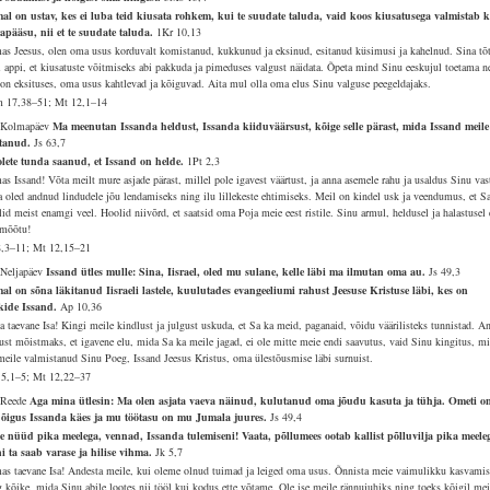
al on ustav, kes ei luba teid kiusata rohkem, kui te suudate taluda, vaid koos kiusatusega valmistab 
japääsu, nii et te suudate taluda.
1Kr 10,13
as Jeesus, olen oma usus korduvalt komistanud, kukkunud ja eksinud, esitanud küsimusi ja kahelnud. Sina tõ
ti appi, et kiusatuste võitmiseks abi pakkuda ja pimeduses valgust näidata. Õpeta mind Sinu eeskujul toetama n
 on eksituses, oma usus kahtlevad ja kõiguvad. Aita mul olla oma elus Sinu valguse peegeldajaks.
 17,38–51; Mt 12,1–14
 Kolmapäev
Ma meenutan Issanda heldust, Issanda kiiduväärsust, kõige selle pärast, mida Issand meile
tanud.
Js 63,7
olete tunda saanud, et Issand on helde.
1Pt 2,3
as Issand! Võta meilt mure asjade pärast, millel pole igavest väärtust, ja anna asemele rahu ja usaldus Sinu vas
a oled andnud lindudele jõu lendamiseks ning ilu lillekeste ehtimiseks. Meil on kindel usk ja veendumus, et S
lid meist enamgi veel. Hoolid niivõrd, et saatsid oma Poja meie eest ristile. Sinu armul, heldusel ja halastusel 
 mõõtu!
8,3–11; Mt 12,15–21
 Neljapäev
Issand ütles mulle: Sina, Iisrael, oled mu sulane, kelle läbi ma ilmutan oma au.
Js 49,3
al on sõna läkitanud Iisraeli lastele, kuulutades evangeeliumi rahust Jeesuse Kristuse läbi, kes on
kide Issand.
Ap 10,36
a taevane Isa! Kingi meile kindlust ja julgust uskuda, et Sa ka meid, paganaid, võidu väärilisteks tunnistad. A
kust mõistmaks, et igavene elu, mida Sa ka meile jagad, ei ole mitte meie endi saavutus, vaid Sinu kingitus, mi
meile valmistanud Sinu Poeg, Issand Jeesus Kristus, oma ülestõusmise läbi surnuist.
 5,1–5; Mt 12,22–37
 Reede
Aga mina ütlesin: Ma olen asjata vaeva näinud, kulutanud oma jõudu kasuta ja tühja. Ometi o
õigus Issanda käes ja mu töötasu on mu Jumala juures.
Js 49,4
e nüüd pika meelega, vennad, Issanda tulemiseni! Vaata, põllumees ootab kallist põlluvilja pika meele
i ta saab varase ja hilise vihma.
Jk 5,7
as taevane Isa! Andesta meile, kui oleme olnud tuimad ja leiged oma usus. Õnnista meie vaimulikku kasvamis
g kõike, mida Sinu abile lootes nii tööl kui kodus ette võtame. Ole ise meile rännujuhiks ning toeks kõigil me