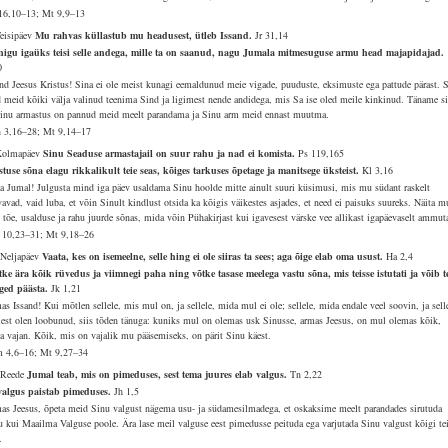
16,10–13; Mt 9,9–13
Teisipäev
Mu rahvas küllastub mu headusest, ütleb Issand.
Jr 31,14
nigu igaüks teisi selle andega, mille ta on saanud, nagu Jumala mitmesuguse armu head majapidajad.
0
and Jeesus Kristus! Sina ei ole meist kunagi eemaldunud meie vigade, puuduste, eksimuste ega pattude pärast. 
d meid kõiki välja valinud teenima Sind ja ligimest nende andidega, mis Sa ise oled meile kinkinud. Täname s
Sinu armastus on pannud meid meelt parandama ja Sinu arm meid ennast muutma.
 3,16–28; Mt 9,14–17
Kolmapäev
Sinu Seaduse armastajail on suur rahu ja nad ei komista.
Ps 119,165
stuse sõna elagu rikkalikult teie seas, kõiges tarkuses õpetage ja manitsege üksteist.
Kl 3,16
a Jumal! Julgusta mind iga päev usaldama Sinu hoolde mitte ainult suuri küsimusi, mis mu südant raskelt
avad, vaid luba, et võin Sinult kindlust otsida ka kõigis väikestes asjades, et need ei paisuks suureks. Näita m
d tõe, usalduse ja rahu juurde sõnas, mida võin Pühakirjast kui igavesest värske vee allikast igapäevaselt ammut
 10,23–31; Mt 9,18–26
 Neljapäev
Vaata, kes on isemeelne, selle hing ei ole siiras ta sees; aga õige elab oma usust.
Ha 2,4
tke ära kõik rüvedus ja viimnegi paha ning võtke tasase meelega vastu sõna, mis teisse istutati ja võib t
ged päästa.
Jk 1,21
s Issand! Kui mõtlen sellele, mis mul on, ja sellele, mida mul ei ole; sellele, mida endale veel soovin, ja sell
lest olen loobunud, siis tõden tänuga: kuniks mul on olemas usk Sinusse, armas Jeesus, on mul olemas kõik,
a vajan. Kõik, mis on vajalik mu pääsemiseks, on pärit Sinu käest.
 4,6–16; Mt 9,27–34
 Reede
Jumal teab, mis on pimeduses, sest tema juures elab valgus.
Tn 2,22
valgus paistab pimeduses.
Jh 1,5
as Jeesus, õpeta meid Sinu valgust nägema usu- ja südamesilmadega, et oskaksime meelt parandades sirutuda
u kui Maailma Valguse poole. Ära lase meil valguse eest pimedusse peituda ega varjutada Sinu valgust kõigi tei
.