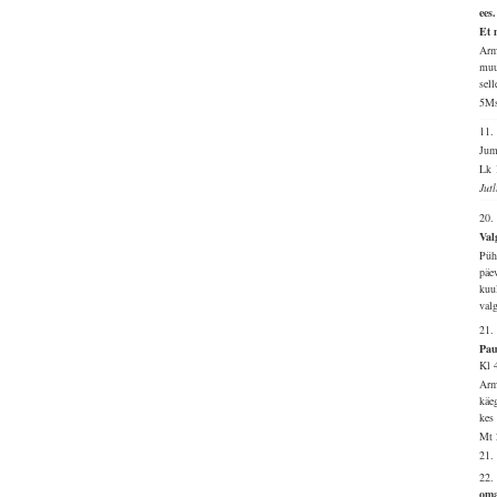
ees
Et 
Arm
muu
sell
5Ms
11
Jum
Lk 
Jut
20.
Val
Püh
päe
kuu
val
21.
Pau
Kl 
Arm
käe
kes 
Mt 
21.
22.
oma