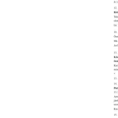
Jr 
12.
Rõõ
Tul
ole
Lk 
10
Õnn
Mk 
Jut
13.
Kii
õnn
Kui
min
*
13.
14.
Pid
13,
Arm
jär
tei
Rm 
15.