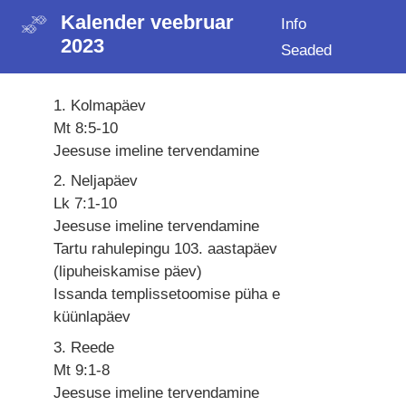
Kalender veebruar
Info
2023
Seaded
1. Kolmapäev
Mt 8:5-10
Jeesuse imeline tervendamine
2. Neljapäev
Lk 7:1-10
Jeesuse imeline tervendamine
Tartu rahulepingu 103. aastapäev
(lipuheiskamise päev)
Issanda templissetoomise püha e
küünlapäev
3. Reede
Mt 9:1-8
Jeesuse imeline tervendamine