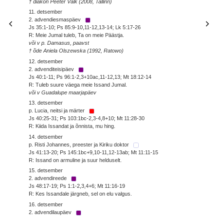
† diakon Peeter Valk (2008, Tallinn)
11. detsember
2. advendiesmaspäev
Js 35:1-10; Ps 85:9-10,11-12,13-14; Lk 5:17-26
R: Meie Jumal tuleb, Ta on meie Päästja.
või v p. Damasus, paavst
† õde Aniela Olszewska (1992, Ratowo)
12. detsember
2. advenditeisipäev
Js 40:1-11; Ps 96:1-2,3+10ac,11-12,13; Mt 18:12-14
R: Tuleb suure väega meie Issand Jumal.
või v Guadalupe maarjapäev
13. detsember
p. Lucia, neitsi ja märter
Js 40:25-31; Ps 103:1bc-2,3-4,8+10; Mt 11:28-30
R: Kiida Issandat ja õnnista, mu hing.
14. detsember
p. Risti Johannes, preester ja Kiriku doktor
Js 41:13-20; Ps 145:1bc+9,10-11,12-13ab; Mt 11:11-15
R: Issand on armuline ja suur helduselt.
15. detsember
2. advendireede
Js 48:17-19; Ps 1:1-2,3,4+6; Mt 11:16-19
R: Kes Issandale järgneb, sel on elu valgus.
16. detsember
2. advendilaupäev