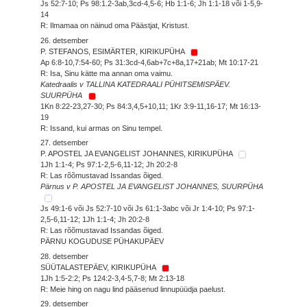
Js 52:7-10; Ps 98:1.2-3ab,3cd-4,5-6; Hb 1:1-6; Jh 1:1-18 või 1-5,9-
14
R: Ilmamaa on näinud oma Päästjat, Kristust.
26. detsember
P. STEFANOS, ESIMÄRTER, KIRIKUPÜHA
Ap 6:8-10,7:54-60; Ps 31:3cd-4,6ab+7c+8a,17+21ab; Mt 10:17-21
R: Isa, Sinu kätte ma annan oma vaimu.
Katedraalis v TALLINA KATEDRAALI PÜHITSEMISPÄEV.
SUURPÜHA
1Kn 8:22-23,27-30; Ps 84:3,4,5+10,11; 1Kr 3:9-11,16-17; Mt 16:13-
19
R: Issand, kui armas on Sinu tempel.
27. detsember
P. APOSTEL JA EVANGELIST JOHANNES, KIRIKUPÜHA
1Jh 1:1-4; Ps 97:1-2,5-6,11-12; Jh 20:2-8
R: Las rõõmustavad Issandas õiged.
Pärnus v P. APOSTEL JA EVANGELIST JOHANNES, SUURPÜHA
Js 49:1-6 või Js 52:7-10 või Js 61:1-3abc või Jr 1:4-10; Ps 97:1-
2,5-6,11-12; 1Jh 1:1-4; Jh 20:2-8
R: Las rõõmustavad Issandas õiged.
PÄRNU KOGUDUSE PÜHAKUPÄEV
28. detsember
SÜÜTALASTEPÄEV, KIRIKUPÜHA
1Jh 1:5-2:2; Ps 124:2-3,4-5,7-8; Mt 2:13-18
R: Meie hing on nagu lind pääsenud linnupüüdja paelust.
29. detsember