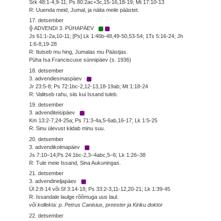
Srk 48:1-4,9-11; Ps 80:2ac+3c,15-16,18-19; Mt 17:10-13
R: Uuenda meid, Jumal, ja näita meile päästet.
17. detsember
╬ ADVENDI 3. PÜHAPÄEV
Js 61:1-2a,10-11; [Ps] Lk 1:46b-48,49-50,53-54; 1Ts 5:16-24; Jh
1:6-8,19-28
R: Ilutseb mu hing, Jumalas mu Päästjas.
Püha Isa Franciscuse sünnipäev (s. 1936)
18. detsember
3. advendiesmaspäev
Jr 23:5-8; Ps 72:1bc-2,12-13,18-19ab; Mt 1:18-24
R: Valitseb rahu, siis kui Issand tuleb.
19. detsember
3. advenditeisipäev
Km 13:2-7,24-25a; Ps 71:3-4a,5-6ab,16-17; Lk 1:5-25
R: Sinu ülevust kiidab minu suu.
20. detsember
3. advendikolmapäev
Js 7:10–14;Ps 24:1bc-2,3–4abc,5–6; Lk 1:26–38
R: Tule meie Issand, Sina Aukuningas.
21. detsember
3. advendineljapäev
Ül 2:8-14 või Sf 3:14-18; Ps 33:2-3,11-12,20-21; Lk 1:39-45
R: Issandale laulge rõõmuga uus laul.
või kollekta: p. Petrus Canisius, preester ja Kiriku doktor
22. detsember