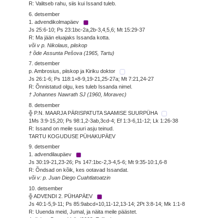
R: Valitseb rahu, siis kui Issand tuleb.
6. detsember
1. advendikolmapäev
Js 25:6-10; Ps 23:1bc-2a,2b-3,4,5,6; Mt 15:29-37
R: Ma jään eluajaks Issanda kotta.
või v p. Nikolaus, piiskop
† õde Assunta Pešova (1965, Tartu)
7. detsember
p. Ambrosius, piiskop ja Kiriku doktor
Js 26:1-6; Ps 118:1+8-9,19-21,25-27a; Mt 7:21,24-27
R: Õnnistatud olgu, kes tuleb Issanda nimel.
† Johannes Nawrath SJ (1960, Moravec)
8. detsember
╬ P.N. MAARJA PÄRISPATUTA SAAMISE SUURPÜHA
1Ms 3:9-15,20; Ps 98:1,2-3ab,3cd-4; Ef 1:3-6,11-12; Lk 1:26-38
R: Issand on meile suuri asju teinud.
TARTU KOGUDUSE PÜHAKUPÄEV
9. detsember
1. advendilaupäev
Js 30:19-21,23-26; Ps 147:1bc-2,3-4,5-6; Mt 9:35-10:1,6-8
R: Õndsad on kõik, kes ootavad Issandat.
või v: p. Juan Diego Cuahtlatoatzin
10. detsember
╬ ADVENDI 2. PÜHAPÄEV
Js 40:1-5,9-11; Ps 85:9abcd+10,11-12,13-14; 2Pt 3:8-14; Mk 1:1-8
R: Uuenda meid, Jumal, ja näita meile päästet.