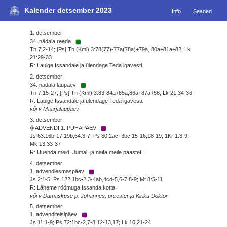
Kalender detsember 2023
Info
Seaded
1. detsember
34. nädala reede
Tn 7:2-14; [Ps] Tn (Kml) 3:78(77)-77a(78a)+79a, 80a+81a+82; Lk
21:29-33
R: Laulge Issandale ja ülendage Teda igavesti.
2. detsember
34. nädala laupäev
Tn 7:15-27; [Ps] Tn (Kml) 3:83-84a+85a,86a+87a+56; Lk 21:34-36
R: Laulge Issandale ja ülendage Teda igavesti.
või v Maarjalaupäev
3. detsember
╬ ADVENDI 1. PÜHAPÄEV
Js 63:16b-17,19b,64:3-7; Ps 80:2ac+3bc,15-16,18-19; 1Kr 1:3-9;
Mk 13:33-37
R: Uuenda meid, Jumal, ja näita meile päästet.
4. detsember
1. advendiesmaspäev
Js 2:1-5; Ps 122:1bc-2,3-4ab,4cd-5,6-7,8-9; Mt 8:5-11
R: Läheme rõõmuga Issanda kotta.
või v Damaskuse p. Johannes, preester ja Kiriku Doktor
5. detsember
1. advenditeisipäev
Js 11:1-9; Ps 72:1bc-2,7-8,12-13,17; Lk 10:21-24