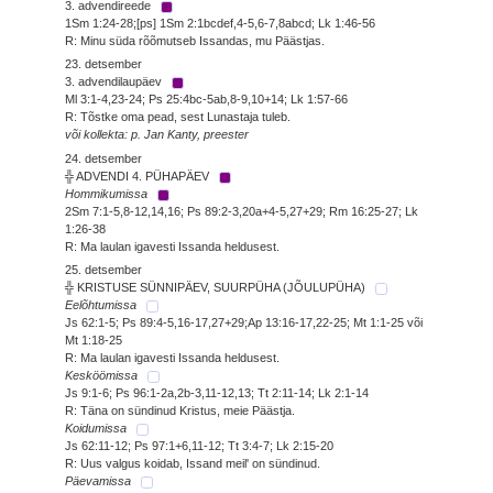
3. advendireede
1Sm 1:24-28;[ps] 1Sm 2:1bcdef,4-5,6-7,8abcd; Lk 1:46-56
R: Minu süda rõõmutseb Issandas, mu Päästjas.
23. detsember
3. advendilaupäev
Ml 3:1-4,23-24; Ps 25:4bc-5ab,8-9,10+14; Lk 1:57-66
R: Tõstke oma pead, sest Lunastaja tuleb.
või kollekta: p. Jan Kanty, preester
24. detsember
╬ ADVENDI 4. PÜHAPÄEV
Hommikumissa
2Sm 7:1-5,8-12,14,16; Ps 89:2-3,20a+4-5,27+29; Rm 16:25-27; Lk
1:26-38
R: Ma laulan igavesti Issanda heldusest.
25. detsember
╬ KRISTUSE SÜNNIPÄEV, SUURPÜHA (JÕULUPÜHA)
Eelõhtumissa
Js 62:1-5; Ps 89:4-5,16-17,27+29;Ap 13:16-17,22-25; Mt 1:1-25 või
Mt 1:18-25
R: Ma laulan igavesti Issanda heldusest.
Kesköömissa
Js 9:1-6; Ps 96:1-2a,2b-3,11-12,13; Tt 2:11-14; Lk 2:1-14
R: Täna on sündinud Kristus, meie Päästja.
Koidumissa
Js 62:11-12; Ps 97:1+6,11-12; Tt 3:4-7; Lk 2:15-20
R: Uus valgus koidab, Issand meil' on sündinud.
Päevamissa