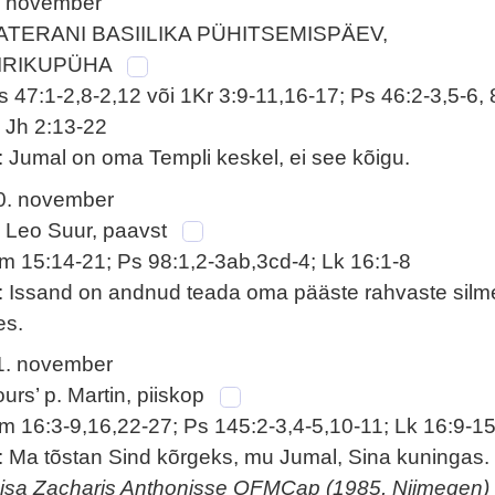
. november
ATERANI BASIILIKA PÜHITSEMISPÄEV,
IRIKUPÜHA
s 47:1-2,8-2,12 või 1Kr 3:9-11,16-17; Ps 46:2-3,5-6, 
; Jh 2:13-22
: Jumal on oma Templi keskel, ei see kõigu.
0. november
. Leo Suur, paavst
m 15:14-21; Ps 98:1,2-3ab,3cd-4; Lk 16:1-8
: Issand on andnud teada oma pääste rahvaste silm
es.
1. november
ours’ p. Martin, piiskop
m 16:3-9,16,22-27; Ps 145:2-3,4-5,10-11; Lk 16:9-1
: Ma tõstan Sind kõrgeks, mu Jumal, Sina kuningas.
 isa Zacharis Anthonisse OFMCap (1985, Nijmegen)