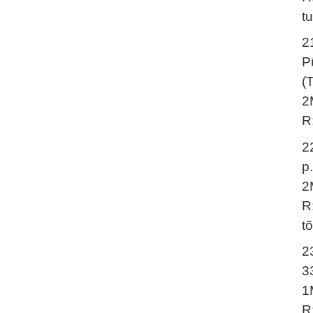
t
2
P
(
2
R
2
p.
2
R
t
2
3
1
R