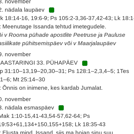
8. november
2. nädala laupäev
rk 18:14-16, 19:6-9; Ps 105:2-3,36-37,42-43; Lk 18:1
: Meenutage Issanda tehtud imetegudele.
õi v Rooma pühade apostlite Peetruse ja Pauluse
asiilikate pühitsemispäev või v Maarjalaupäev
9. november
 AASTARINGI 33. PÜHAPÄEV
p 31:10–13,19–20,30–31; Ps 128:1–2,3,4–5; 1Tes
:1–6; Mt 25:14–30
: Õnnis on inimene, kes kardab Jumalat.
0. november
3. nädala esmaspäev
Mak 1:10-15,41-43,54-57,62-64; Ps
19:53+61,134+150,155+158; Lk 18:35-43
: Elusta mind, Issand, siis ma hoian sinu suu