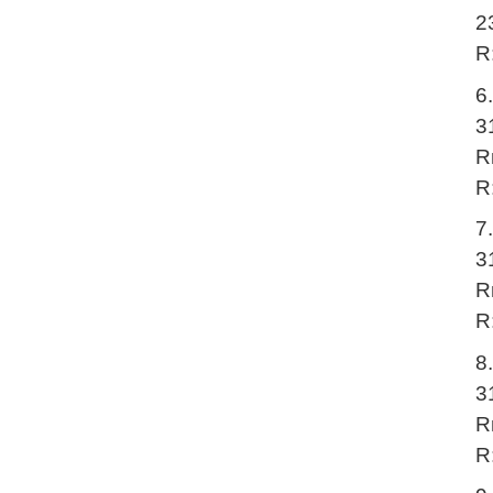
2
R
6
3
R
R
7
3
R
R
8
3
R
R