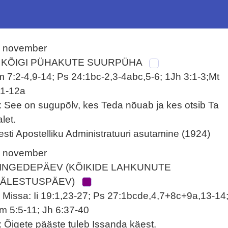
. november
 KÕIGI PÜHAKUTE SUURPÜHA
lm 7:2-4,9-14; Ps 24:1bc-2,3-4abc,5-6; 1Jh 3:1-3;Mt
:1-12a
: See on sugupõlv, kes Teda nõuab ja kes otsib Ta
let.
esti Apostelliku Administratuuri asutamine (1924)
. november
INGEDEPÄEV (KÕIKIDE LAHKUNUTE
ÄLESTUSPÄEV)
. Missa: Ii 19:1,23-27; Ps 27:1bcde,4,7+8c+9a,13-14
m 5:5-11; Jh 6:37-40
: Õigete pääste tuleb Issanda käest.