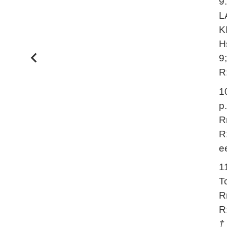
9
L
K
H
9
R
1
p
R
R
e
1
T
R
R
†