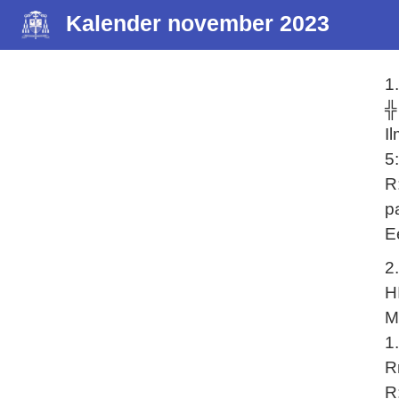
Kalender november 2023
1
╬
I
5
R
pa
E
2
H
M
1
R
R