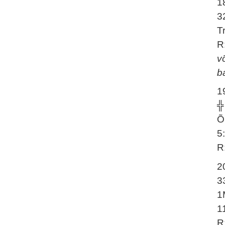
1
3
T
R
v
b
1
╬
Õ
5
R
2
3
1
1
R