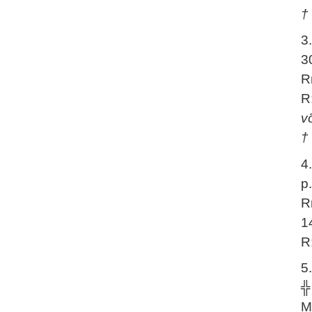
†
3
3
R
R
v
†
4
p
R
1
R
5
╬
M