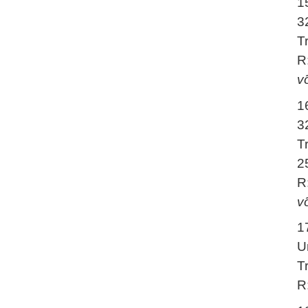
1
3
T
R
võ
1
3
T
2
R
v
1
U
T
R