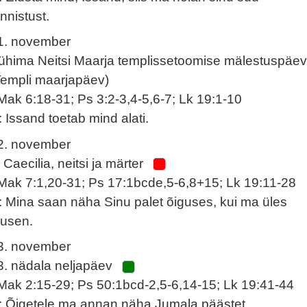
unnistust.
1. november
ühima Neitsi Maarja templissetoomise mälestuspäe
Templi maarjapäev)
Mak 6:18-31; Ps 3:2-3,4-5,6-7; Lk 19:1-10
: Issand toetab mind alati.
2. november
 Caecilia, neitsi ja märter
Mak 7:1,20-31; Ps 17:1bcde,5-6,8+15; Lk 19:11-28
: Mina saan näha Sinu palet õiguses, kui ma üles
õusen.
3. november
3. nädala neljapäev
Mak 2:15-29; Ps 50:1bcd-2,5-6,14-15; Lk 19:41-44
: Õigetele ma annan näha Jumala päästet.