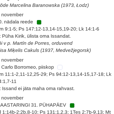
 õde Marcelina Baranowska (1973, Łodz)
. november
0. nädala reede
m 9:1-5; Ps 147:12-13,14-15,19-20; Lk 14:1-6
: Püha Kirik, ülista oma Issandat.
õi v p. Martín de Porres, orduvend
 isa Miķelis Cakuls (1937, Medvežjegorsk)
. november
. Carlo Borromeo, piiskop
m 11:1-2,11-12,25-29; Ps 94:12-13,14-15,17-18; Lk
4:1,7-11
: Issand ei jäta maha oma rahvast.
. november
 AASTARINGI 31. PÜHAPÄEV
l 1:14b-2:2b,8-10; Ps 131:1,2,3; 1Tes 2:7b-9,13; Mt