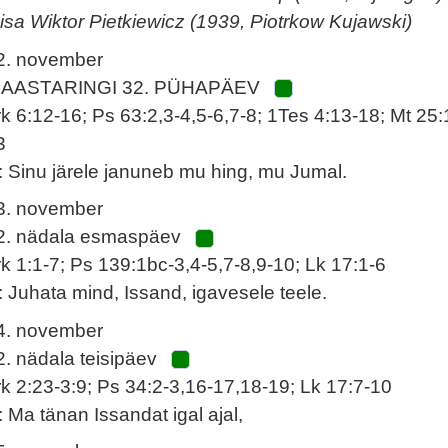
 isa Wiktor Pietkiewicz (1939, Piotrkow Kujawski)
2. november
 AASTARINGI 32. PÜHAPÄEV
rk 6:12-16; Ps 63:2,3-4,5-6,7-8; 1Tes 4:13-18; Mt 25:
3
: Sinu järele januneb mu hing, mu Jumal.
3. november
2. nädala esmaspäev
rk 1:1-7; Ps 139:1bc-3,4-5,7-8,9-10; Lk 17:1-6
: Juhata mind, Issand, igavesele teele.
4. november
2. nädala teisipäev
rk 2:23-3:9; Ps 34:2-3,16-17,18-19; Lk 17:7-10
: Ma tänan Issandat igal ajal,