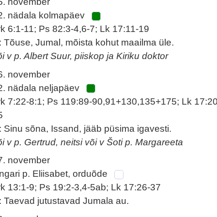
5. november
2. nädala kolmapäev
rk 6:1-11; Ps 82:3-4,6-7; Lk 17:11-19
: Tõuse, Jumal, mõista kohut maailma üle.
i v p. Albert Suur, piiskop ja Kiriku doktor
6. november
2. nädala neljapäev
rk 7:22-8:1; Ps 119:89-90,91+130,135+175; Lk 17:20
5
: Sinu sõna, Issand, jääb püsima igavesti.
õi v p. Gertrud, neitsi või v Šoti p. Margareeta
7. november
ngari p. Eliisabet, orduõde
rk 13:1-9; Ps 19:2-3,4-5ab; Lk 17:26-37
: Taevad jutustavad Jumala au.