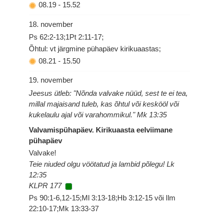
08.19
-
15.52
18. november
Ps 62:2-13;1Pt 2:11-17;
Õhtul: vt järgmine pühapäev kirikuaastas;
08.21
-
15.50
19. november
Jeesus ütleb: "Nõnda valvake nüüd, sest te ei tea,
millal majaisand tuleb, kas õhtul või keskööl või
kukelaulu ajal või varahommikul." Mk 13:35
Valvamispühapäev. Kirikuaasta eelviimane
pühapäev
Valvake!
Teie niuded olgu vöötatud ja lambid põlegu! Lk
12:35
KLPR 177
Ps 90:1-6,12-15;Ml 3:13-18;Hb 3:12-15 või Ilm
22:10-17;Mk 13:33-37