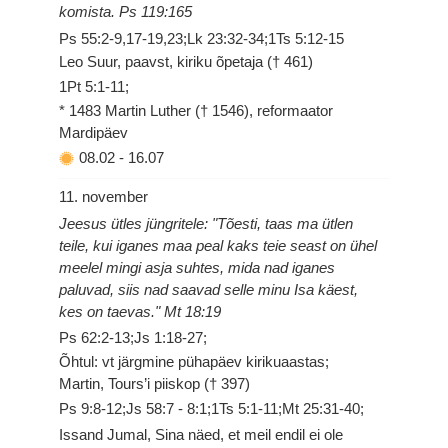
komista. Ps 119:165
Ps 55:2-9,17-19,23;Lk 23:32-34;1Ts 5:12-15
Leo Suur, paavst, kiriku õpetaja († 461)
1Pt 5:1-11;
* 1483 Martin Luther († 1546), reformaator
Mardipäev
08.02
-
16.07
11. november
Jeesus ütles jüngritele: "Tõesti, taas ma ütlen
teile, kui iganes maa peal kaks teie seast on ühel
meelel mingi asja suhtes, mida nad iganes
paluvad, siis nad saavad selle minu Isa käest,
kes on taevas." Mt 18:19
Ps 62:2-13;Js 1:18-27;
Õhtul: vt järgmine pühapäev kirikuaastas;
Martin, Tours’i piiskop († 397)
Ps 9:8-12;Js 58:7 - 8:1;1Ts 5:1-11;Mt 25:31-40;
Issand Jumal, Sina näed, et meil endil ei ole