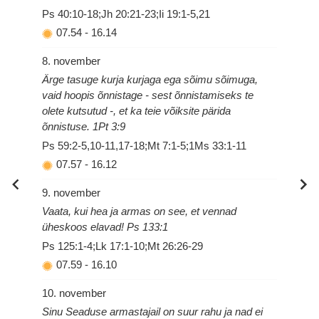
Ps 40:10-18;Jh 20:21-23;Ii 19:1-5,21
07.54
-
16.14
8. november
Ärge tasuge kurja kurjaga ega sõimu sõimuga,
vaid hoopis õnnistage - sest õnnistamiseks te
olete kutsutud -, et ka teie võiksite pärida
õnnistuse. 1Pt 3:9
Ps 59:2-5,10-11,17-18;Mt 7:1-5;1Ms 33:1-11
07.57
-
16.12
9. november
Vaata, kui hea ja armas on see, et vennad
üheskoos elavad! Ps 133:1
Ps 125:1-4;Lk 17:1-10;Mt 26:26-29
07.59
-
16.10
10. november
Sinu Seaduse armastajail on suur rahu ja nad ei