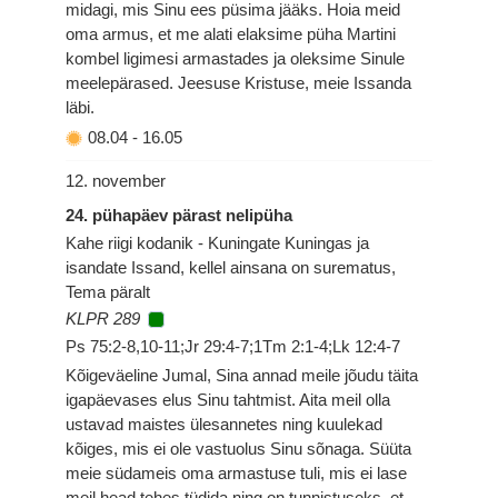
midagi, mis Sinu ees püsima jääks. Hoia meid
oma armus, et me alati elaksime püha Martini
kombel ligimesi armastades ja oleksime Sinule
meelepärased. Jeesuse Kristuse, meie Issanda
läbi.
08.04
-
16.05
12. november
24. pühapäev pärast nelipüha
Kahe riigi kodanik - Kuningate Kuningas ja
isandate Issand, kellel ainsana on surematus,
Tema päralt
KLPR 289
Ps 75:2-8,10-11;Jr 29:4-7;1Tm 2:1-4;Lk 12:4-7
Kõigeväeline Jumal, Sina annad meile jõudu täita
igapäevases elus Sinu tahtmist. Aita meil olla
ustavad maistes ülesannetes ning kuulekad
kõiges, mis ei ole vastuolus Sinu sõnaga. Süüta
meie südameis oma armastuse tuli, mis ei lase
meil head tehes tüdida ning on tunnistuseks, et