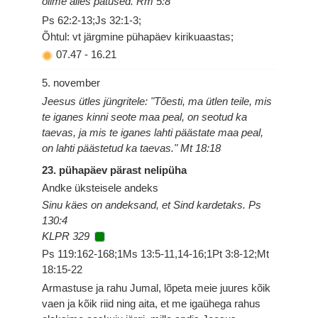
olime alles patused. Rm 5:8
Ps 62:2-13;Js 32:1-3;
Õhtul: vt järgmine pühapäev kirikuaastas;
07.47
-
16.21
5. november
Jeesus ütles jüngritele: "Tõesti, ma ütlen teile, mis
te iganes kinni seote maa peal, on seotud ka
taevas, ja mis te iganes lahti päästate maa peal,
on lahti päästetud ka taevas." Mt 18:18
23. pühapäev pärast nelipüha
Andke üksteisele andeks
Sinu käes on andeksand, et Sind kardetaks. Ps
130:4
KLPR 329
Ps 119:162-168;1Ms 13:5-11,14-16;1Pt 3:8-12;Mt
18:15-22
Armastuse ja rahu Jumal, lõpeta meie juures kõik
vaen ja kõik riid ning aita, et me igaühega rahus