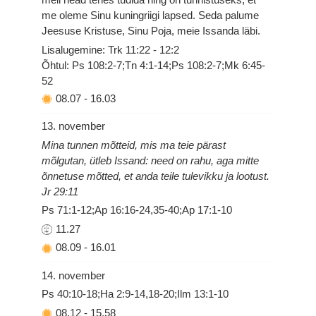
me oleme Sinu kuningriigi lapsed. Seda palume
Jeesuse Kristuse, Sinu Poja, meie Issanda läbi.
Lisalugemine: Trk 11:22 - 12:2
Õhtul: Ps 108:2-7;Tn 4:1-14;Ps 108:2-7;Mk 6:45-
52
08.07
-
16.03
13. november
Mina tunnen mõtteid, mis ma teie pärast
mõlgutan, ütleb Issand: need on rahu, aga mitte
õnnetuse mõtted, et anda teile tulevikku ja lootust.
Jr 29:11
Ps 71:1-12;Ap 16:16-24,35-40;Ap 17:1-10
11.27
08.09
-
16.01
14. november
Ps 40:10-18;Ha 2:9-14,18-20;Ilm 13:1-10
08.12
-
15.58