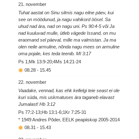
21. november
Tuhat aastat on Sinu silmis nagu eilne päev, kui
see on möödunud, ja nagu vahikord öösel. Sa
uhud nad ära, nad on nagu uni. Ps 90:4-5 või Ja
nad kuuluvad mulle, ütleb vägede Issand, on mu
eraomand sel päeval, mille ma valmistan. Ja ma
olen neile armuline, nõnda nagu mees on armuline
oma pojale, kes teda teenib. Ml 3:17
Ps 1;Mk 13:9-20;4Ms 14:21-24
08.28
-
15.45
22. november
Vaadake, vennad, kas ehk kellelgi teie seast ei ole
kuri süda, mis uskmatuses ära taganeb elavast
Jumalast! Hb 3:12
Ps 77:2-13;Hb 13:1-6;1Kr 7:25-31
* 1949 Andres Põder, EELK peapiiskop 2005-2014
08.31
-
15.43