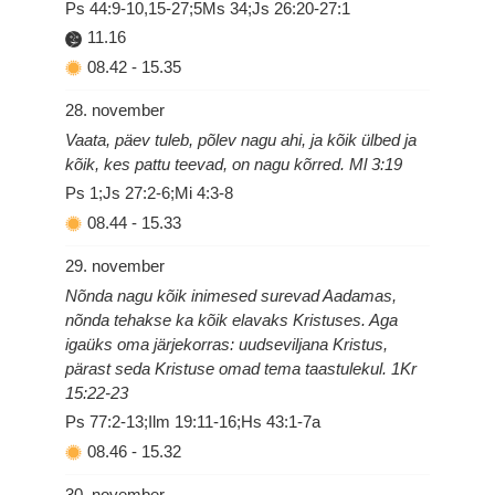
Ps 44:9-10,15-27;5Ms 34;Js 26:20-27:1
11.16
08.42
-
15.35
28. november
Vaata, päev tuleb, põlev nagu ahi, ja kõik ülbed ja
kõik, kes pattu teevad, on nagu kõrred. Ml 3:19
Ps 1;Js 27:2-6;Mi 4:3-8
08.44
-
15.33
29. november
Nõnda nagu kõik inimesed surevad Aadamas,
nõnda tehakse ka kõik elavaks Kristuses. Aga
igaüks oma järjekorras: uudseviljana Kristus,
pärast seda Kristuse omad tema taastulekul. 1Kr
15:22-23
Ps 77:2-13;Ilm 19:11-16;Hs 43:1-7a
08.46
-
15.32
30. november