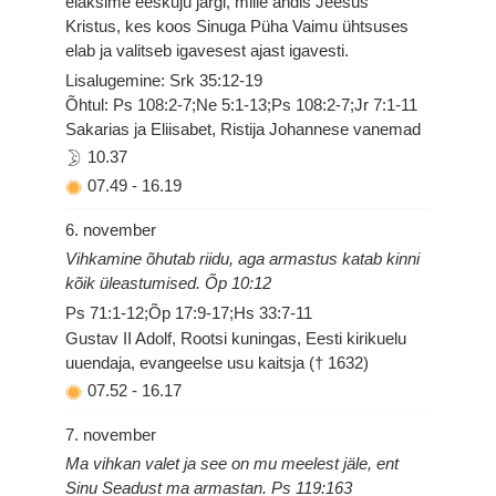
elaksime eeskuju järgi, mille andis Jeesus
Kristus, kes koos Sinuga Püha Vaimu ühtsuses
elab ja valitseb igavesest ajast igavesti.
Lisalugemine: Srk 35:12-19
Õhtul: Ps 108:2-7;Ne 5:1-13;Ps 108:2-7;Jr 7:1-11
Sakarias ja Eliisabet, Ristija Johannese vanemad
10.37
07.49
-
16.19
6. november
Vihkamine õhutab riidu, aga armastus katab kinni
kõik üleastumised. Õp 10:12
Ps 71:1-12;Õp 17:9-17;Hs 33:7-11
Gustav II Adolf, Rootsi kuningas, Eesti kirikuelu
uuendaja, evangeelse usu kaitsja († 1632)
07.52
-
16.17
7. november
Ma vihkan valet ja see on mu meelest jäle, ent
Sinu Seadust ma armastan. Ps 119:163