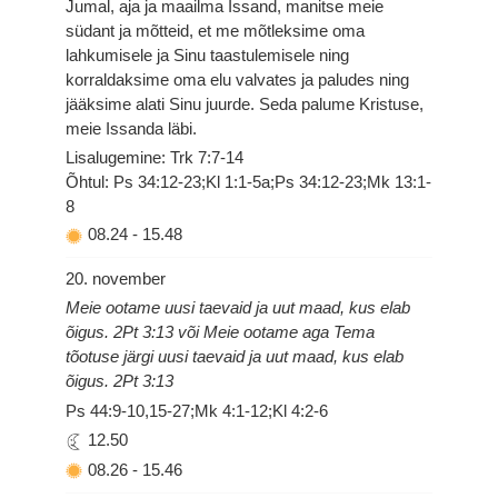
Jumal, aja ja maailma Issand, manitse meie
südant ja mõtteid, et me mõtleksime oma
lahkumisele ja Sinu taastulemisele ning
korraldaksime oma elu valvates ja paludes ning
jääksime alati Sinu juurde. Seda palume Kristuse,
meie Issanda läbi.
Lisalugemine: Trk 7:7-14
Õhtul: Ps 34:12-23;Kl 1:1-5a;Ps 34:12-23;Mk 13:1-
8
08.24
-
15.48
20. november
Meie ootame uusi taevaid ja uut maad, kus elab
õigus. 2Pt 3:13 või Meie ootame aga Tema
tõotuse järgi uusi taevaid ja uut maad, kus elab
õigus. 2Pt 3:13
Ps 44:9-10,15-27;Mk 4:1-12;Kl 4:2-6
12.50
08.26
-
15.46