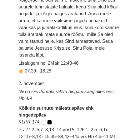
suurele tunnistajate hulgale, keda Sina oled kõigil
aegadel ja kõigis paigus äratanud. Anna meile
armu, et ka meie võiksime järgida pühakuid
väärikas ja jumalakartlikus elus, kuni kord saame
tulla ärarääkimata suurde rõõmu, mille Sa oled
valmistanud neile, kes Sind armastavad. Seda
palume Jeesuse Kristuse, Sinu Poja, meie
Issanda läbi.
Lisalugemine: 2Mak 12:43-46
07.39
-
16.29
2. november
Nii on siis Jumala rahva hingamisaeg alles ees.
Hb 4:9
Kõikide surnute mälestuspäev ehk
hingedepäev
KLPR 174
Ps 27:2–5,7–8,13–14 või Ps 126:1–2,5–6;Tn
12:1b–3;1Kr 15:35–38,42–44a või Hb 4:9–11;Mt