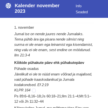
Kalender november
Info
2023
Seaded
1. november
Jumal ise on nende juures nende Jumalaks.
Tema pühib ära iga pisara nende silmist ning
surma ei ole enam ega leinamist ega kisendamist,
ning valu ei ole enam, sest endine on möödunud.
Ilm 21:3-4
Kõikide pühakute päev ehk pühakutepäev
Pühade osadus
Järelikult ei ole te nüüd enam võõrad ja majalised,
vaid pühade kaaskodanikud ja Jumala
kodakondsed. Ef 2:19
KLPR 164
Ps 89:6–8,16–18;Js 60:18–21;Ilm 21:1–4;Mt 5:1–
12 või Jh 11:32–44
Kõigeväeline Jumal, me mõtleme täna Sinu ees