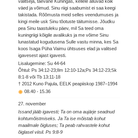
valitseja, taevane Kuningas, kellele alluvad kõik
väed ja võimud. Sinu riigi saabumist ei saa keegi
takistada. Rõõmusta meid selles veendumuses ja
kingi meile usk Sinu tõotuste täitumisse. Jõudku
pea Sinu taastuleku päev, mil Sa teed oma
kuningriigi kõigile avalikuks ja me võime Sinu
lunastatud kogudusena Sulle vastu minna, kes Sa
koos Isaga Püha Vaimu ühtsuses elad ja valitsed
igavesest ajast igavesti.
Lisalugemine: Su 44-64
Õhtul: Ps 34:12-23;Ilm 12:10-12a;Ps 34:12-23;Sk
8:1-8 või Tb 13:11-18
† 2012 Kuno Pajula, EELK peapiiskop 1987–1994
08.40
-
15.36
27. november
Issand jääb igavesti; Ta on oma aujärje seadnud
kohtumõistmiseks. Ja Ta ise mõistab kohut
maailmale õigluses; Ta peab rahvastele kohut
õiglasel viisil. Ps 9:8-9