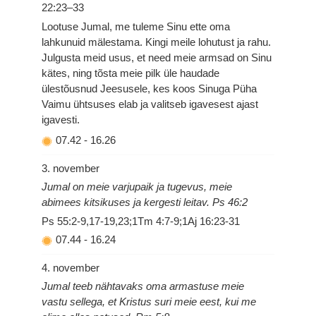
22:23–33
Lootuse Jumal, me tuleme Sinu ette oma
lahkunuid mälestama. Kingi meile lohutust ja rahu.
Julgusta meid usus, et need meie armsad on Sinu
kätes, ning tõsta meie pilk üle haudade
ülestõusnud Jeesusele, kes koos Sinuga Püha
Vaimu ühtsuses elab ja valitseb igavesest ajast
igavesti.
07.42
-
16.26
3. november
Jumal on meie varjupaik ja tugevus, meie
abimees kitsikuses ja kergesti leitav. Ps 46:2
Ps 55:2-9,17-19,23;1Tm 4:7-9;1Aj 16:23-31
07.44
-
16.24
4. november
Jumal teeb nähtavaks oma armastuse meie
vastu sellega, et Kristus suri meie eest, kui me