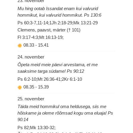
23. november
Mu hing ootab Issandat enam kui valvurid
hommikut, kui valvurid hommikut. Ps 130:6
Ps 60:3-7,11-14;1Jh 2:18-29;Mk 13:21-29
Clemens, paavst, märter († 101)
Fl 3:17-4:3;Mt 16:13-19;
08.33
-
15.41
24. november
Õpeta meid meie päevi arvestama, et me
saaksime targa südame! Ps 90:12
Ps 6:2-10;Mt 26:36-41;2Kr 6:1-10
08.35
-
15.39
25. november
Täida meid hommikul oma heldusega, siis me
hõiskame ja oleme rõõmsad kogu oma eluaja! Ps
90:14
Ps 82;Mk 13:30-32;