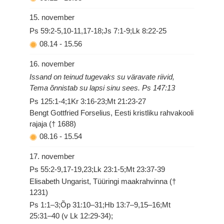
15. november
Ps 59:2-5,10-11,17-18;Js 7:1-9;Lk 8:22-25
08.14
-
15.56
16. november
Issand on teinud tugevaks su väravate riivid,
Tema õnnistab su lapsi sinu sees. Ps 147:13
Ps 125:1-4;1Kr 3:16-23;Mt 21:23-27
Bengt Gottfried Forselius, Eesti kristliku rahvakooli
rajaja († 1688)
08.16
-
15.54
17. november
Ps 55:2-9,17-19,23;Lk 23:1-5;Mt 23:37-39
Elisabeth Ungarist, Tüüringi maakrahvinna (†
1231)
Ps 1:1–3;Õp 31:10–31;Hb 13:7–9,15–16;Mt
25:31–40 (v Lk 12:29-34);