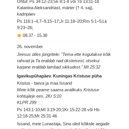
Õhtul: Ps 34:12-23;Sk 8:1-8 või Tb 13:11-18
Katariina Aleksandriast, märter († 4. saj),
kadripäev
Ps 116:1–4,7–9,15–17;Jr 11:18–20;Rm 5:1–5;Lk
9:23–26;
08.37
-
15.38
26. november
Jeesus ütles jüngritele: "Tema ette kogutakse kõik
rahvad ja Ta eraldab nad üksteisest, otsekui
karjane eraldab lambad sikkudest." Mt 25:32
Igavikupühapäev. Kuningas Kristuse püha
Kristus - taeva ja maa Issand
Meie kõik peame saama avalikuks Kristuse
kohtujärje ees. 2Kr 5:10
KLPR 299
Ps 143:1-10;Ml 3:19-20;1Kr 15:22-28 või Hb
12:18-25;Mt 25:31-46
Issand, meie Lunastaja, Sina oled kõikide aegade